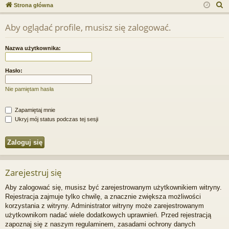
ce
a
og
ej
S
Strona główna
j
uj
es
z
Aby oglądać profile, musisz się zalogować.
u
…
si
tru
k
ę
j
Nazwa użytkownika:
a
si
j
Hasło:
ę
Nie pamiętam hasła
Zapamiętaj mnie
Ukryj mój status podczas tej sesji
Zarejestruj się
Aby zalogować się, musisz być zarejestrowanym użytkownikiem witryny.
Rejestracja zajmuje tylko chwilę, a znacznie zwiększa możliwości
korzystania z witryny. Administrator witryny może zarejestrowanym
użytkownikom nadać wiele dodatkowych uprawnień. Przed rejestracją
zapoznaj się z naszym regulaminem, zasadami ochrony danych