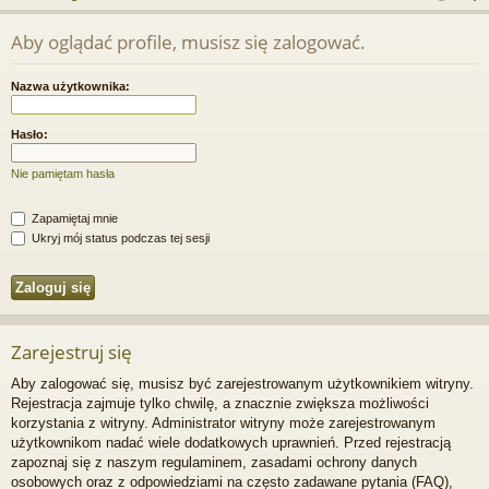
j
uj
es
z
Aby oglądać profile, musisz się zalogować.
u
…
si
tru
k
ę
j
Nazwa użytkownika:
a
si
j
Hasło:
ę
Nie pamiętam hasła
Zapamiętaj mnie
Ukryj mój status podczas tej sesji
Zarejestruj się
Aby zalogować się, musisz być zarejestrowanym użytkownikiem witryny.
Rejestracja zajmuje tylko chwilę, a znacznie zwiększa możliwości
korzystania z witryny. Administrator witryny może zarejestrowanym
użytkownikom nadać wiele dodatkowych uprawnień. Przed rejestracją
zapoznaj się z naszym regulaminem, zasadami ochrony danych
osobowych oraz z odpowiedziami na często zadawane pytania (FAQ),