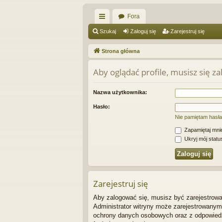
Fora
ię
Szukaj
Zaloguj się
Zarejestruj się
ce
Strona główna
j
Aby oglądać profile, musisz się z
…
Nazwa użytkownika:
Hasło:
Nie pamiętam hasła
Zapamiętaj mni
Ukryj mój status
Zarejestruj się
Aby zalogować się, musisz być zarejestrowan
Administrator witryny może zarejestrowany
ochrony danych osobowych oraz z odpowiedz