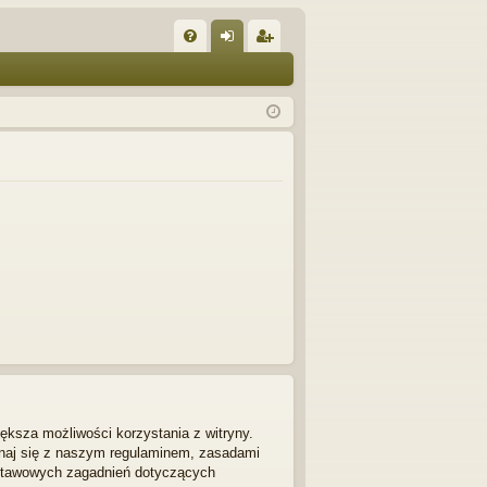
W
FA
al
ar
Q
og
ej
uj
es
si
tru
ę
j
si
ę
ększa możliwości korzystania z witryny.
znaj się z naszym regulaminem, zasadami
dstawowych zagadnień dotyczących