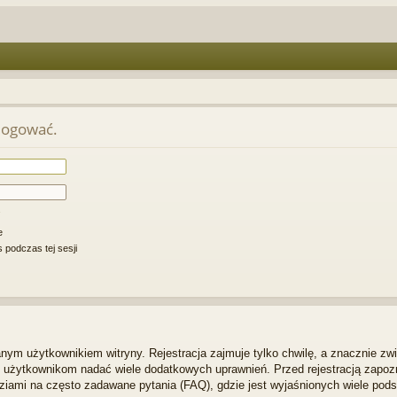
alogować.
e
 podczas tej sesji
ym użytkownikiem witryny. Rejestracja zajmuje tylko chwilę, a znacznie zwi
m użytkownikom nadać wiele dodatkowych uprawnień. Przed rejestracją zapo
iami na często zadawane pytania (FAQ), gdzie jest wyjaśnionych wiele po