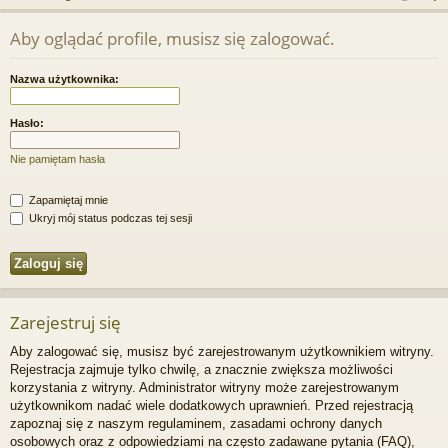
j
uj
es
z
Aby oglądać profile, musisz się zalogować.
u
…
si
tru
k
ę
j
Nazwa użytkownika:
a
si
j
Hasło:
ę
Nie pamiętam hasła
Zapamiętaj mnie
Ukryj mój status podczas tej sesji
Zarejestruj się
Aby zalogować się, musisz być zarejestrowanym użytkownikiem witryny.
Rejestracja zajmuje tylko chwilę, a znacznie zwiększa możliwości
korzystania z witryny. Administrator witryny może zarejestrowanym
użytkownikom nadać wiele dodatkowych uprawnień. Przed rejestracją
zapoznaj się z naszym regulaminem, zasadami ochrony danych
osobowych oraz z odpowiedziami na często zadawane pytania (FAQ),