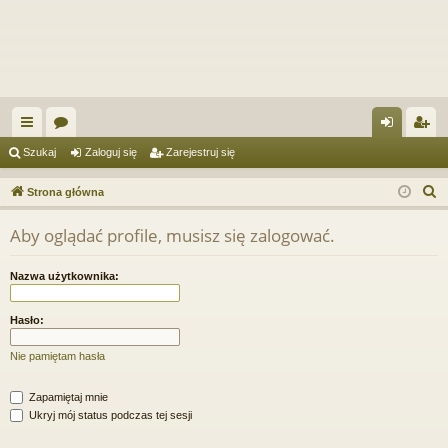
ię
or
al
ar
Szukaj
Zaloguj się
Zarejestruj się
ce
a
og
ej
S
Strona główna
j
uj
es
z
Aby oglądać profile, musisz się zalogować.
u
…
si
tru
k
ę
j
Nazwa użytkownika:
a
si
j
Hasło:
ę
Nie pamiętam hasła
Zapamiętaj mnie
Ukryj mój status podczas tej sesji