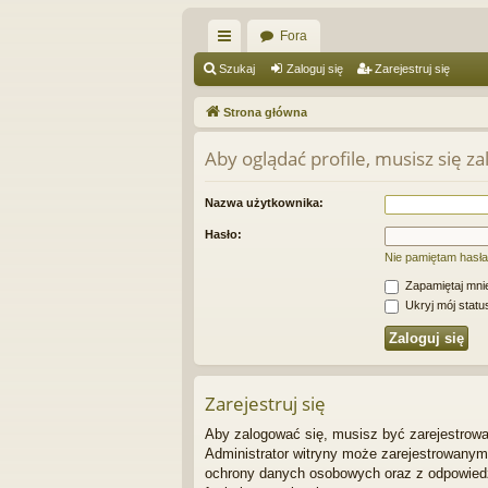
Fora
ię
Szukaj
Zaloguj się
Zarejestruj się
ce
Strona główna
j
Aby oglądać profile, musisz się z
…
Nazwa użytkownika:
Hasło:
Nie pamiętam hasła
Zapamiętaj mni
Ukryj mój status
Zarejestruj się
Aby zalogować się, musisz być zarejestrowan
Administrator witryny może zarejestrowany
ochrony danych osobowych oraz z odpowiedz