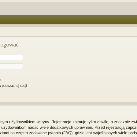
alogować.
e
 podczas tej sesji
ym użytkownikiem witryny. Rejestracja zajmuje tylko chwilę, a znacznie zwi
m użytkownikom nadać wiele dodatkowych uprawnień. Przed rejestracją zapo
iami na często zadawane pytania (FAQ), gdzie jest wyjaśnionych wiele po