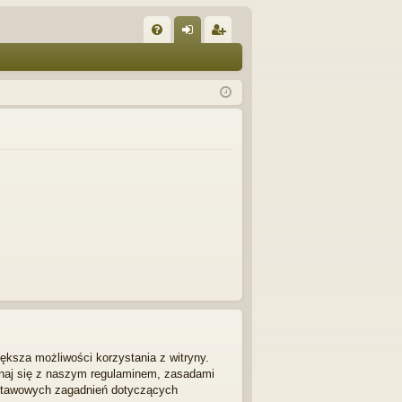
W
FA
al
ar
Q
og
ej
uj
es
si
tru
ę
j
si
ę
ększa możliwości korzystania z witryny.
znaj się z naszym regulaminem, zasadami
dstawowych zagadnień dotyczących