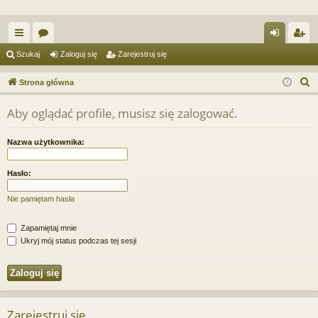
ię
or
al
ar
Szukaj
Zaloguj się
Zarejestruj się
ce
a
og
ej
S
Strona główna
j
uj
es
z
Aby oglądać profile, musisz się zalogować.
u
…
si
tru
k
ę
j
Nazwa użytkownika:
a
si
j
Hasło:
ę
Nie pamiętam hasła
Zapamiętaj mnie
Ukryj mój status podczas tej sesji
Zarejestruj się