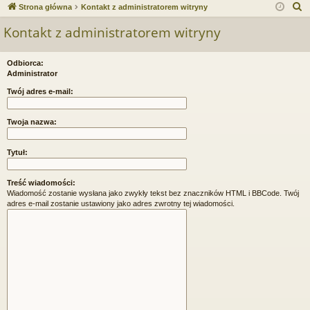
ce
a
og
ej
S
Strona główna
Kontakt z administratorem witryny
j
uj
es
z
Kontakt z administratorem witryny
u
…
si
tru
k
ę
j
Odbiorca:
a
Administrator
si
j
Twój adres e-mail:
ę
Twoja nazwa:
Tytuł:
Treść wiadomości:
Wiadomość zostanie wysłana jako zwykły tekst bez znaczników HTML i BBCode. Twój
adres e-mail zostanie ustawiony jako adres zwrotny tej wiadomości.