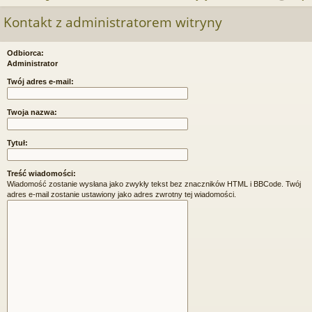
j
uj
es
z
Kontakt z administratorem witryny
u
…
si
tru
k
ę
j
Odbiorca:
a
Administrator
si
j
Twój adres e-mail:
ę
Twoja nazwa:
Tytuł:
Treść wiadomości:
Wiadomość zostanie wysłana jako zwykły tekst bez znaczników HTML i BBCode. Twój
adres e-mail zostanie ustawiony jako adres zwrotny tej wiadomości.