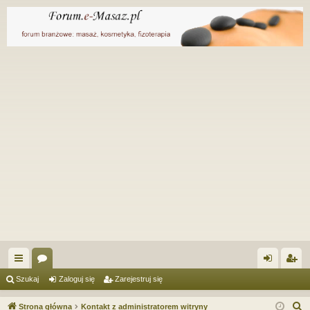
ię
or
al
ar
Szukaj
Zaloguj się
Zarejestruj się
ce
a
og
ej
S
Strona główna
Kontakt z administratorem witryny