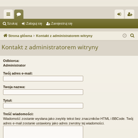
ię
or
al
ar
Szukaj
Zaloguj się
Zarejestruj się
ce
a
og
ej
S
Strona główna
Kontakt z administratorem witryny
j
uj
es
z
Kontakt z administratorem witryny
u
…
si
tru
k
ę
j
Odbiorca:
a
Administrator
si
j
Twój adres e-mail:
ę
Twoja nazwa:
Tytuł:
Treść wiadomości:
Wiadomość zostanie wysłana jako zwykły tekst bez znaczników HTML i BBCode. Twój
adres e-mail zostanie ustawiony jako adres zwrotny tej wiadomości.