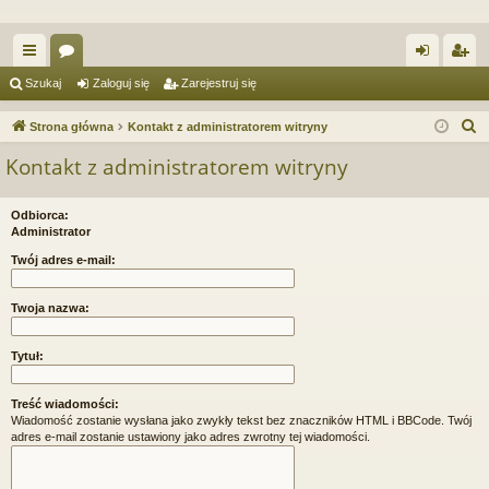
ię
or
al
ar
Szukaj
Zaloguj się
Zarejestruj się
ce
a
og
ej
S
Strona główna
Kontakt z administratorem witryny
j
uj
es
z
Kontakt z administratorem witryny
u
…
si
tru
k
ę
j
Odbiorca:
a
Administrator
si
j
Twój adres e-mail:
ę
Twoja nazwa:
Tytuł:
Treść wiadomości:
Wiadomość zostanie wysłana jako zwykły tekst bez znaczników HTML i BBCode. Twój
adres e-mail zostanie ustawiony jako adres zwrotny tej wiadomości.