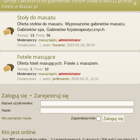
Sprzęt i akcesoria do gabinetów. Forum Sklep.e-Masaz.pl oraz
Fotele.e-Masaz.pl
Stoły do masażu
Oferta stołów do masażu. Wyposażenie gabinetów masażu,
Gabinetów spa, Gabinetów fizjoterapeutycznych.
Tematy
:
13
,
Posty
:
56
Moderatorzy:
masaztajski
,
administrator
Ostatni post:
autor:
Kaname
, 2023-01-20, 09:34
Fotele masujące
Oferta foteli masujących. Fotele z masażem.
Tematy
:
2
,
Posty
:
10
Moderatorzy:
masaztajski
,
administrator
Ostatni post:
autor:
jarilitmanen
, 2019-04-11, 12:11
Zaloguj się
•
Zarejestruj się
Nazwa użytkownika:
Hasło:
Nie pamiętam hasła
Zapamiętaj mnie
Kto jest online
Jest
307
użytkowników online :: 3 zarejestrowanych, 0 ukrytych i 304 gości (wg danych z