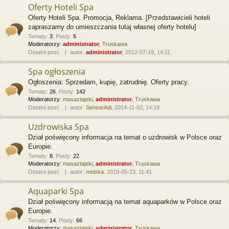
Oferty Hoteli Spa
Oferty Hoteli Spa. Promocja, Reklama. [Przedstawicieli hoteli
zapraszamy do umieszczania tutaj własnej oferty hotelu]
Tematy
:
3
,
Posty
:
5
Moderatorzy:
administrator
,
Truskawa
Ostatni post:
autor:
administrator
, 2012-07-19, 14:11
Spa ogłoszenia
Ogłoszenia: Sprzedam, kupię, zatrudnię. Oferty pracy.
Tematy
:
26
,
Posty
:
142
Moderatorzy:
masaztajski
,
administrator
,
Truskawa
Ostatni post:
autor:
SensorAdi
, 2014-11-02, 14:19
Uzdrowiska Spa
Dział poświęcony informacja na temat o uzdrowisk w Polsce oraz
Europie.
Tematy
:
8
,
Posty
:
22
Moderatorzy:
masaztajski
,
administrator
,
Truskawa
Ostatni post:
autor:
melska
, 2019-05-23, 11:41
Aquaparki Spa
Dział poświęcony informacją na temat aquaparków w Polsce oraz
Europie.
Tematy
:
14
,
Posty
:
66
Moderatorzy:
masaztajski
,
administrator
,
Truskawa