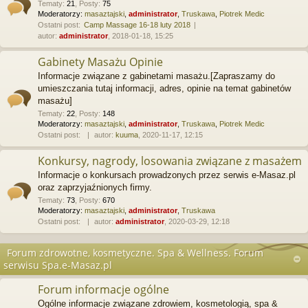
Tematy
:
21
,
Posty
:
75
Moderatorzy:
masaztajski
,
administrator
,
Truskawa
,
Piotrek Medic
Ostatni post:
Camp Massage 16-18 luty 2018
autor:
administrator
, 2018-01-18, 15:25
Gabinety Masażu Opinie
Informacje związane z gabinetami masażu.[Zapraszamy do
umieszczania tutaj informacji, adres, opinie na temat gabinetów
masażu]
Tematy
:
22
,
Posty
:
148
Moderatorzy:
masaztajski
,
administrator
,
Truskawa
,
Piotrek Medic
Ostatni post:
autor:
kuuma
, 2020-11-17, 12:15
Konkursy, nagrody, losowania związane z masażem
Informacje o konkursach prowadzonych przez serwis e-Masaz.pl
oraz zaprzyjaźnionych firmy.
Tematy
:
73
,
Posty
:
670
Moderatorzy:
masaztajski
,
administrator
,
Truskawa
Ostatni post:
autor:
administrator
, 2020-03-29, 12:18
Forum zdrowotne, kosmetyczne. Spa & Wellness. Forum
serwisu Spa.e-Masaz.pl
Forum informacje ogólne
Ogólne informacje związane zdrowiem, kosmetologią, spa &