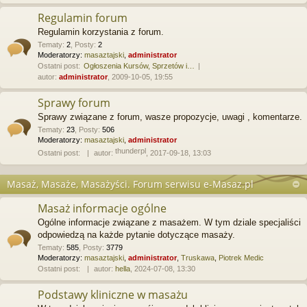
Regulamin forum
Regulamin korzystania z forum.
Tematy
:
2
,
Posty
:
2
Moderatorzy:
masaztajski
,
administrator
Ostatni post:
Ogłoszenia Kursów, Sprzetów i…
autor:
administrator
, 2009-10-05, 19:55
Sprawy forum
Sprawy związane z forum, wasze propozycje, uwagi , komentarze.
Tematy
:
23
,
Posty
:
506
Moderatorzy:
masaztajski
,
administrator
thunderpl
Ostatni post:
autor:
, 2017-09-18, 13:03
Masaż, Masaże, Masażyści. Forum serwisu e-Masaz.pl
Masaż informacje ogólne
Ogólne informacje związane z masażem. W tym dziale specjaliści
odpowiedzą na każde pytanie dotyczące masaży.
Tematy
:
585
,
Posty
:
3779
Moderatorzy:
masaztajski
,
administrator
,
Truskawa
,
Piotrek Medic
Ostatni post:
autor:
hella
, 2024-07-08, 13:30
Podstawy kliniczne w masażu