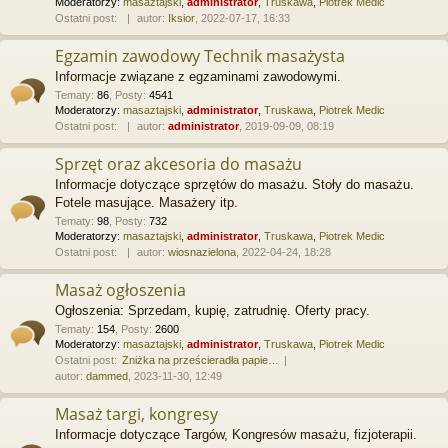
Moderatorzy:
masaztajski
,
administrator
,
Truskawa
,
Piotrek Medic
Ostatni post:
autor:
Iksior
, 2022-07-17, 16:33
Egzamin zawodowy Technik masażysta
Informacje związane z egzaminami zawodowymi.
Tematy
:
86
,
Posty
:
4541
Moderatorzy:
masaztajski
,
administrator
,
Truskawa
,
Piotrek Medic
Ostatni post:
autor:
administrator
, 2019-09-09, 08:19
Sprzęt oraz akcesoria do masażu
Informacje dotyczące sprzętów do masażu. Stoły do masażu.
Fotele masujące. Masażery itp.
Tematy
:
98
,
Posty
:
732
Moderatorzy:
masaztajski
,
administrator
,
Truskawa
,
Piotrek Medic
Ostatni post:
autor:
wiosnazielona
, 2022-04-24, 18:28
Masaż ogłoszenia
Ogłoszenia: Sprzedam, kupię, zatrudnię. Oferty pracy.
Tematy
:
154
,
Posty
:
2600
Moderatorzy:
masaztajski
,
administrator
,
Truskawa
,
Piotrek Medic
Ostatni post:
Zniżka na prześcieradła papie…
autor:
dammed
, 2023-11-30, 12:49
Masaż targi, kongresy
Informacje dotyczące Targów, Kongresów masażu, fizjoterapii.