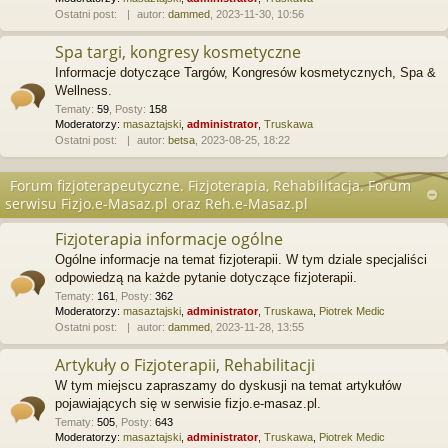
Ostatni post:
autor:
dammed
, 2023-11-30, 10:56
Spa targi, kongresy kosmetyczne
Informacje dotyczące Targów, Kongresów kosmetycznych, Spa &
Wellness.
Tematy
:
59
,
Posty
:
158
Moderatorzy:
masaztajski
,
administrator
,
Truskawa
Ostatni post:
autor:
betsa
, 2023-08-25, 18:22
Forum fizjoterapeutyczne. Fizjoterapia, Rehabilitacja. Forum
serwisu Fizjo.e-Masaz.pl oraz Reh.e-Masaz.pl
Fizjoterapia informacje ogólne
Ogólne informacje na temat fizjoterapii. W tym dziale specjaliści
odpowiedzą na każde pytanie dotyczące fizjoterapii.
Tematy
:
161
,
Posty
:
362
Moderatorzy:
masaztajski
,
administrator
,
Truskawa
,
Piotrek Medic
Ostatni post:
autor:
dammed
, 2023-11-28, 13:55
Artykuły o Fizjoterapii, Rehabilitacji
W tym miejscu zapraszamy do dyskusji na temat artykułów
pojawiających się w serwisie fizjo.e-masaz.pl.
Tematy
:
505
,
Posty
:
643
Moderatorzy:
masaztajski
,
administrator
,
Truskawa
,
Piotrek Medic