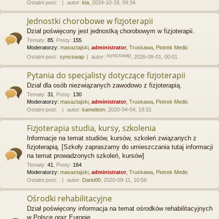
Ostatni post:
autor:
kia
, 2024-10-18, 09:34
Jednostki chorobowe w fizjoterapii
Dział poświęcony jest jednostką chorobowym w fizjoterapii.
Tematy
:
85
,
Posty
:
155
Moderatorzy:
masaztajski
,
administrator
,
Truskawa
,
Piotrek Medic
syncswap
Ostatni post:
syncswap
autor:
, 2026-08-01, 00:01
Pytania do specjalisty dotyczące fizjoterapii
Dział dla osób niezwiązanych zawodowo z fizjoterapią.
Tematy
:
31
,
Posty
:
130
Moderatorzy:
masaztajski
,
administrator
,
Truskawa
,
Piotrek Medic
Ostatni post:
autor:
kameleon
, 2020-04-04, 19:31
Fizjoterapia studia, kursy, szkolenia
Informacje na temat studiów, kursów, szkoleń związanych z
fizjoterapią. [Szkoły zapraszamy do umieszczania tutaj informacji
na temat prowadzonych szkoleń, kursów]
Tematy
:
41
,
Posty
:
164
Moderatorzy:
masaztajski
,
administrator
,
Truskawa
,
Piotrek Medic
Ostatni post:
autor:
Dario00
, 2020-09-11, 10:56
Ośrodki rehabilitacyjne
Dział poświęcony informacja na temat ośrodków rehabilitacyjnych
w Polsce oraz Europie.