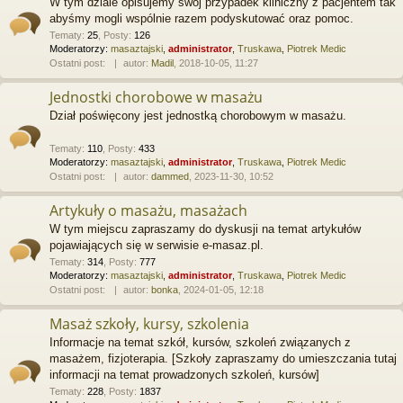
W tym dziale opisujemy swój przypadek kliniczny z pacjentem tak
abyśmy mogli wspólnie razem podyskutować oraz pomoc.
Tematy
:
25
,
Posty
:
126
Moderatorzy:
masaztajski
,
administrator
,
Truskawa
,
Piotrek Medic
Ostatni post:
autor:
Madil
, 2018-10-05, 11:27
Jednostki chorobowe w masażu
Dział poświęcony jest jednostką chorobowym w masażu.
Tematy
:
110
,
Posty
:
433
Moderatorzy:
masaztajski
,
administrator
,
Truskawa
,
Piotrek Medic
Ostatni post:
autor:
dammed
, 2023-11-30, 10:52
Artykuły o masażu, masażach
W tym miejscu zapraszamy do dyskusji na temat artykułów
pojawiających się w serwisie e-masaz.pl.
Tematy
:
314
,
Posty
:
777
Moderatorzy:
masaztajski
,
administrator
,
Truskawa
,
Piotrek Medic
Ostatni post:
autor:
bonka
, 2024-01-05, 12:18
Masaż szkoły, kursy, szkolenia
Informacje na temat szkół, kursów, szkoleń związanych z
masażem, fizjoterapia. [Szkoły zapraszamy do umieszczania tutaj
informacji na temat prowadzonych szkoleń, kursów]
Tematy
:
228
,
Posty
:
1837