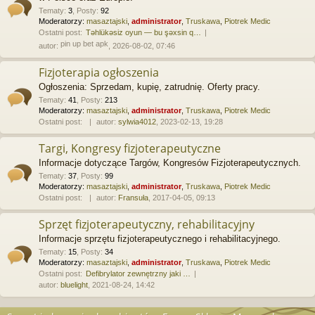
Tematy
:
3
,
Posty
:
92
Moderatorzy:
masaztajski
,
administrator
,
Truskawa
,
Piotrek Medic
Ostatni post:
Təhlükəsiz oyun — bu şəxsin q…
pin up bet apk
autor:
, 2026-08-02, 07:46
Fizjoterapia ogłoszenia
Ogłoszenia: Sprzedam, kupię, zatrudnię. Oferty pracy.
Tematy
:
41
,
Posty
:
213
Moderatorzy:
masaztajski
,
administrator
,
Truskawa
,
Piotrek Medic
Ostatni post:
autor:
sylwia4012
, 2023-02-13, 19:28
Targi, Kongresy fizjoterapeutyczne
Informacje dotyczące Targów, Kongresów Fizjoterapeutycznych.
Tematy
:
37
,
Posty
:
99
Moderatorzy:
masaztajski
,
administrator
,
Truskawa
,
Piotrek Medic
Ostatni post:
autor:
Fransuła
, 2017-04-05, 09:13
Sprzęt fizjoterapeutyczny, rehabilitacyjny
Informacje sprzętu fizjoterapeutycznego i rehabilitacyjnego.
Tematy
:
15
,
Posty
:
34
Moderatorzy:
masaztajski
,
administrator
,
Truskawa
,
Piotrek Medic
Ostatni post:
Defibrylator zewnętrzny jaki …
autor:
bluelight
, 2021-08-24, 14:42