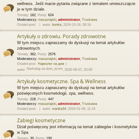
wellness. Jeśli macie pytania związane z tematem umieszczajcie
je w tym dziale.
Tematy
:
162
,
Posty
:
624
Moderatorzy:
masaztajski
,
administrator
,
Truskawa
Ostatni post:
autor:
bonka
, 2024-10-16, 08:16
Artykuły o zdrowiu. Porady zdrowotne
W tym miejscu zapraszamy do dyskusji na temat artykułów
zdrowotnych.
Tematy
:
362
,
Posty
:
2576
Moderatorzy:
masaztajski
,
administrator
,
Truskawa
Ostatni post:
Нарколог на дом
Narkolog na dom_acmn
autor:
, 2026-08-07, 20:09
Artykuły kosmetyczne. Spa & Wellness
W tym miejscu zapraszamy do dyskusji na temat artykułów
poświęconych kosmetologii, spa, wellness.
Tematy
:
218
,
Posty
:
447
Moderatorzy:
masaztajski
,
administrator
,
Truskawa
Ostatni post:
autor:
marika34
, 2024-01-09, 11:19
Zabiegi kosmetyczne
Dział poświęcony jest informacją na temat zabiegów i kosmetyków
w Spa
Tematy
:
30
,
Posty
:
190