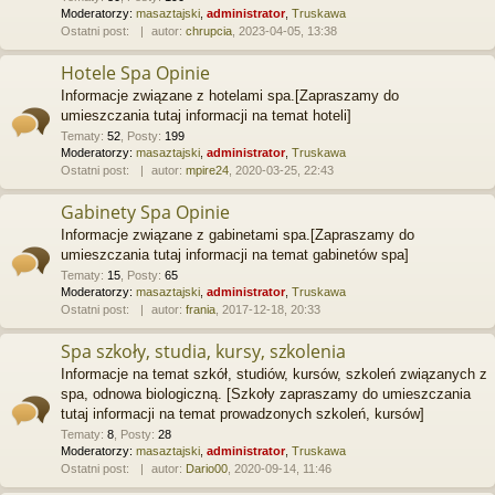
Moderatorzy:
masaztajski
,
administrator
,
Truskawa
Ostatni post:
autor:
chrupcia
, 2023-04-05, 13:38
Hotele Spa Opinie
Informacje związane z hotelami spa.[Zapraszamy do
umieszczania tutaj informacji na temat hoteli]
Tematy
:
52
,
Posty
:
199
Moderatorzy:
masaztajski
,
administrator
,
Truskawa
Ostatni post:
autor:
mpire24
, 2020-03-25, 22:43
Gabinety Spa Opinie
Informacje związane z gabinetami spa.[Zapraszamy do
umieszczania tutaj informacji na temat gabinetów spa]
Tematy
:
15
,
Posty
:
65
Moderatorzy:
masaztajski
,
administrator
,
Truskawa
Ostatni post:
autor:
frania
, 2017-12-18, 20:33
Spa szkoły, studia, kursy, szkolenia
Informacje na temat szkół, studiów, kursów, szkoleń związanych z
spa, odnowa biologiczną. [Szkoły zapraszamy do umieszczania
tutaj informacji na temat prowadzonych szkoleń, kursów]
Tematy
:
8
,
Posty
:
28
Moderatorzy:
masaztajski
,
administrator
,
Truskawa
Ostatni post:
autor:
Dario00
, 2020-09-14, 11:46