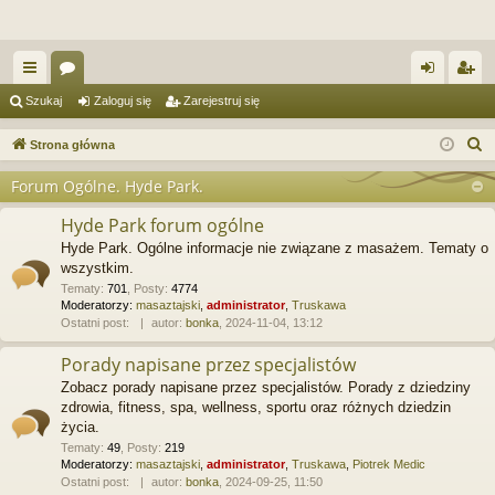
ię
or
al
ar
Szukaj
Zaloguj się
Zarejestruj się
ce
a
og
ej
S
Strona główna
j
uj
es
z
Forum Ogólne. Hyde Park.
u
…
si
tru
k
Hyde Park forum ogólne
ę
j
a
Hyde Park. Ogólne informacje nie związane z masażem. Tematy o
si
j
wszystkim.
Tematy
:
701
,
Posty
:
4774
ę
Moderatorzy:
masaztajski
,
administrator
,
Truskawa
Ostatni post:
autor:
bonka
, 2024-11-04, 13:12
Porady napisane przez specjalistów
Zobacz porady napisane przez specjalistów. Porady z dziedziny
zdrowia, fitness, spa, wellness, sportu oraz różnych dziedzin
życia.
Tematy
:
49
,
Posty
:
219
Moderatorzy:
masaztajski
,
administrator
,
Truskawa
,
Piotrek Medic
Ostatni post:
autor:
bonka
, 2024-09-25, 11:50