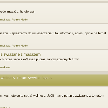
sów masażu, fizjoterapii.
Truskawa
,
Piotrek Medic
sażu.[Zapraszamy do umieszczania tutaj informacji, adres, opinie na temat
Truskawa
,
Piotrek Medic
ia związane z masażem
h przez serwis e-Masaz.pl oraz zaprzyjaźnionych firmy.
Truskawa
Wellness. Forum serwisu Spa.e-
m, kosmetologią, spa & wellness. Jeśli macie pytania związane z tematem
Truskawa