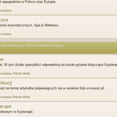
at aquaparków w Polsce oraz Europie.
Truskawa
czne
resów kosmetycznych, Spa & Wellness.
Truskawa
 Rehabilitacja. Forum serwisu Fizjo.e-
ne
ii. W tym dziale specjaliści odpowiedzą na każde pytanie dotyczące fizjoterap
Truskawa
,
Piotrek Medic
litacji
i na temat artykułów pojawiających się w serwisie fizjo.e-masaz.pl.
Truskawa
,
Piotrek Medic
erapii
obowym w fizjoterapii.