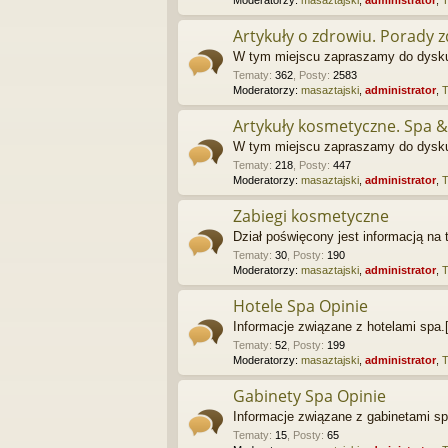
Artykuły o zdrowiu. Porady 
W tym miejscu zapraszamy do dyskus
Tematy
:
362
,
Posty
:
2583
Moderatorzy:
masaztajski
,
administrator
,
Artykuły kosmetyczne. Spa &
W tym miejscu zapraszamy do dyskus
Tematy
:
218
,
Posty
:
447
Moderatorzy:
masaztajski
,
administrator
,
Zabiegi kosmetyczne
Dział poświęcony jest informacją n
Tematy
:
30
,
Posty
:
190
Moderatorzy:
masaztajski
,
administrator
,
Hotele Spa Opinie
Informacje związane z hotelami spa.[
Tematy
:
52
,
Posty
:
199
Moderatorzy:
masaztajski
,
administrator
,
Gabinety Spa Opinie
Informacje związane z gabinetami sp
Tematy
:
15
,
Posty
:
65