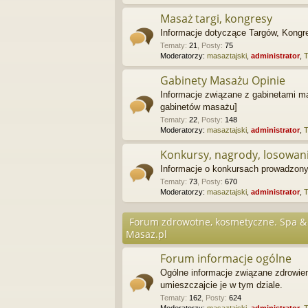
Masaż targi, kongresy
Informacje dotyczące Targów, Kongre
Tematy
:
21
,
Posty
:
75
Moderatorzy:
masaztajski
,
administrator
,
Gabinety Masażu Opinie
Informacje związane z gabinetami ma
gabinetów masażu]
Tematy
:
22
,
Posty
:
148
Moderatorzy:
masaztajski
,
administrator
,
Konkursy, nagrody, losowan
Informacje o konkursach prowadzonyc
Tematy
:
73
,
Posty
:
670
Moderatorzy:
masaztajski
,
administrator
,
Forum zdrowotne, kosmetyczne. Spa & 
Masaz.pl
Forum informacje ogólne
Ogólne informacje związane zdrowie
umieszczajcie je w tym dziale.
Tematy
:
162
,
Posty
:
624
Moderatorzy:
masaztajski
,
administrator
,