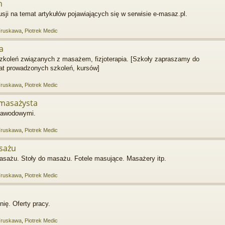
h
i na temat artykułów pojawiających się w serwisie e-masaz.pl.
Truskawa
,
Piotrek Medic
a
szkoleń związanych z masażem, fizjoterapia. [Szkoły zapraszamy do
mat prowadzonych szkoleń, kursów]
Truskawa
,
Piotrek Medic
masażysta
zawodowymi.
Truskawa
,
Piotrek Medic
asażu
asażu. Stoły do masażu. Fotele masujące. Masażery itp.
Truskawa
,
Piotrek Medic
ię. Oferty pracy.
Truskawa
,
Piotrek Medic