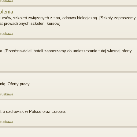
Truskawa
olenia
 kursów, szkoleń związanych z spa, odnowa biologiczną. [Szkoły zapraszamy
mat prowadzonych szkoleń, kursów]
Truskawa
. [Przedstawicieli hoteli zapraszamy do umieszczania tutaj własnej oferty
ię. Oferty pracy.
Truskawa
t o uzdrowisk w Polsce oraz Europie.
Truskawa