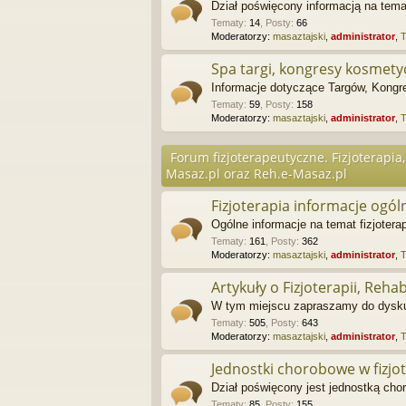
Dział poświęcony informacją na tem
Tematy
:
14
,
Posty
:
66
Moderatorzy:
masaztajski
,
administrator
,
Spa targi, kongresy kosmety
Informacje dotyczące Targów, Kong
Tematy
:
59
,
Posty
:
158
Moderatorzy:
masaztajski
,
administrator
,
Forum fizjoterapeutyczne. Fizjoterapia,
Masaz.pl oraz Reh.e-Masaz.pl
Fizjoterapia informacje ogól
Ogólne informacje na temat fizjoterap
Tematy
:
161
,
Posty
:
362
Moderatorzy:
masaztajski
,
administrator
,
Artykuły o Fizjoterapii, Rehabi
W tym miejscu zapraszamy do dyskusj
Tematy
:
505
,
Posty
:
643
Moderatorzy:
masaztajski
,
administrator
,
Jednostki chorobowe w fizjot
Dział poświęcony jest jednostką chor
Tematy
:
85
,
Posty
:
155