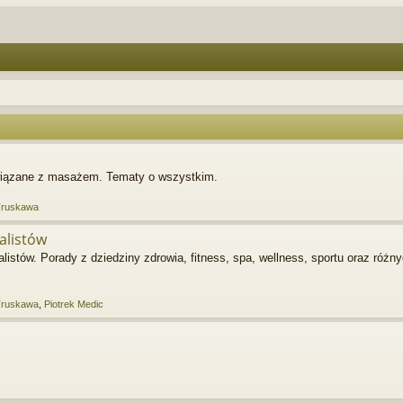
związane z masażem. Tematy o wszystkim.
Truskawa
alistów
istów. Porady z dziedziny zdrowia, fitness, spa, wellness, sportu oraz różn
Truskawa
,
Piotrek Medic