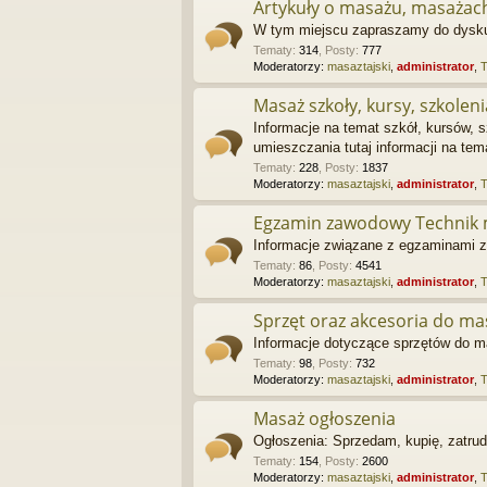
Artykuły o masażu, masażac
W tym miejscu zapraszamy do dyskusj
Tematy
:
314
,
Posty
:
777
Moderatorzy:
masaztajski
,
administrator
,
Masaż szkoły, kursy, szkoleni
Informacje na temat szkół, kursów, 
umieszczania tutaj informacji na te
Tematy
:
228
,
Posty
:
1837
Moderatorzy:
masaztajski
,
administrator
,
Egzamin zawodowy Technik 
Informacje związane z egzaminami 
Tematy
:
86
,
Posty
:
4541
Moderatorzy:
masaztajski
,
administrator
,
Sprzęt oraz akcesoria do m
Informacje dotyczące sprzętów do m
Tematy
:
98
,
Posty
:
732
Moderatorzy:
masaztajski
,
administrator
,
Masaż ogłoszenia
Ogłoszenia: Sprzedam, kupię, zatrudn
Tematy
:
154
,
Posty
:
2600
Moderatorzy:
masaztajski
,
administrator
,