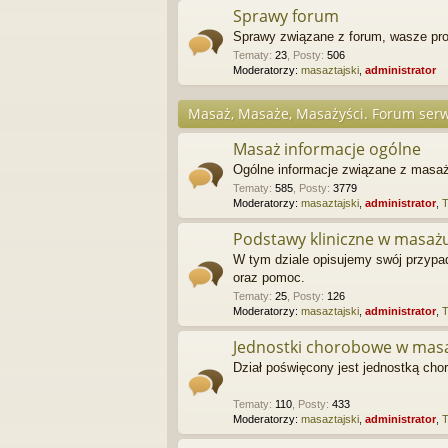
Sprawy forum
Sprawy związane z forum, wasze pro
Tematy
:
23
,
Posty
:
506
Moderatorzy:
masaztajski
,
administrator
Masaż, Masaże, Masażyści. Forum serw
Masaż informacje ogólne
Ogólne informacje związane z masaż
Tematy
:
585
,
Posty
:
3779
Moderatorzy:
masaztajski
,
administrator
,
Podstawy kliniczne w masaż
W tym dziale opisujemy swój przypa
oraz pomoc.
Tematy
:
25
,
Posty
:
126
Moderatorzy:
masaztajski
,
administrator
,
Jednostki chorobowe w mas
Dział poświęcony jest jednostką c
Tematy
:
110
,
Posty
:
433
Moderatorzy:
masaztajski
,
administrator
,