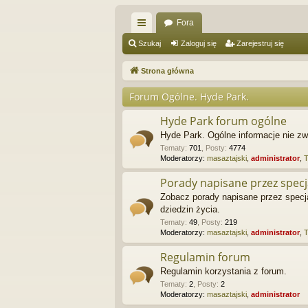
Fora
ię
Szukaj
Zaloguj się
Zarejestruj się
ce
Strona główna
j
Forum Ogólne. Hyde Park.
…
Hyde Park forum ogólne
Hyde Park. Ogólne informacje nie 
Tematy
:
701
,
Posty
:
4774
Moderatorzy:
masaztajski
,
administrator
,
Porady napisane przez specj
Zobacz porady napisane przez specjal
dziedzin życia.
Tematy
:
49
,
Posty
:
219
Moderatorzy:
masaztajski
,
administrator
,
Regulamin forum
Regulamin korzystania z forum.
Tematy
:
2
,
Posty
:
2
Moderatorzy:
masaztajski
,
administrator