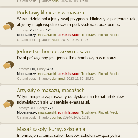
Ostatni post:
autor:
hella
, 2024-07-08, 13:30
Podstawy kliniczne w masażu
W tym dziale opisujemy swój przypadek kliniczny z pacjentem tak
abyśmy mogli wspólnie razem podyskutować oraz pomoc.
Tematy
:
25
,
Posty
:
126
Moderatorzy:
masaztajski
,
administrator
,
Truskawa
,
Piotrek Medic
Ostatni post:
autor:
Madil
, 2018-10-05, 11:27
Jednostki chorobowe w masażu
Dział poświęcony jest jednostką chorobowym w masażu.
Tematy
:
110
,
Posty
:
433
Moderatorzy:
masaztajski
,
administrator
,
Truskawa
,
Piotrek Medic
Ostatni post:
autor:
dammed
, 2023-11-30, 10:52
Artykuły o masażu, masażach
W tym miejscu zapraszamy do dyskusji na temat artykułów
pojawiających się w serwisie e-masaz.pl.
Tematy
:
314
,
Posty
:
777
Moderatorzy:
masaztajski
,
administrator
,
Truskawa
,
Piotrek Medic
Ostatni post:
autor:
bonka
, 2024-01-05, 12:18
Masaż szkoły, kursy, szkolenia
Informacje na temat szkół, kursów, szkoleń związanych z