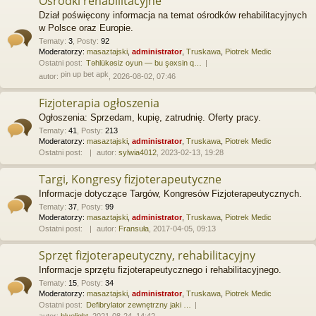
Ośrodki rehabilitacyjne
Dział poświęcony informacja na temat ośrodków rehabilitacyjnych
w Polsce oraz Europie.
Tematy
:
3
,
Posty
:
92
Moderatorzy:
masaztajski
,
administrator
,
Truskawa
,
Piotrek Medic
Ostatni post:
Təhlükəsiz oyun — bu şəxsin q…
pin up bet apk
autor:
, 2026-08-02, 07:46
Fizjoterapia ogłoszenia
Ogłoszenia: Sprzedam, kupię, zatrudnię. Oferty pracy.
Tematy
:
41
,
Posty
:
213
Moderatorzy:
masaztajski
,
administrator
,
Truskawa
,
Piotrek Medic
Ostatni post:
autor:
sylwia4012
, 2023-02-13, 19:28
Targi, Kongresy fizjoterapeutyczne
Informacje dotyczące Targów, Kongresów Fizjoterapeutycznych.
Tematy
:
37
,
Posty
:
99
Moderatorzy:
masaztajski
,
administrator
,
Truskawa
,
Piotrek Medic
Ostatni post:
autor:
Fransuła
, 2017-04-05, 09:13
Sprzęt fizjoterapeutyczny, rehabilitacyjny
Informacje sprzętu fizjoterapeutycznego i rehabilitacyjnego.
Tematy
:
15
,
Posty
:
34
Moderatorzy:
masaztajski
,
administrator
,
Truskawa
,
Piotrek Medic
Ostatni post:
Defibrylator zewnętrzny jaki …