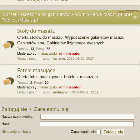
autor:
bluelight
, 2021-08-24, 14:42
Sprzęt i akcesoria do gabinetów. Forum Sklep.e-Masaz.pl oraz
Fotele.e-Masaz.pl
Stoły do masażu
Oferta stołów do masażu. Wyposażenie gabinetów masażu,
Gabinetów spa, Gabinetów fizjoterapeutycznych.
Tematy
:
13
,
Posty
:
56
Moderatorzy:
masaztajski
,
administrator
Ostatni post:
autor:
Kaname
, 2023-01-20, 09:34
Fotele masujące
Oferta foteli masujących. Fotele z masażem.
Tematy
:
2
,
Posty
:
10
Moderatorzy:
masaztajski
,
administrator
Ostatni post:
autor:
jarilitmanen
, 2019-04-11, 12:11
Zaloguj się
•
Zarejestruj się
Nazwa użytkownika:
Hasło:
Nie pamiętam hasła
Zapamiętaj mnie