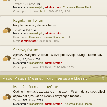
Tematy
:
49
,
Posty
:
219
Moderatorzy:
masaztajski
,
administrator
,
Truskawa
,
Piotrek Medic
Ostatni post:
autor:
bonka
, 2024-09-25, 11:50
Regulamin forum
Regulamin korzystania z forum.
Tematy
:
2
,
Posty
:
2
Moderatorzy:
masaztajski
,
administrator
Ostatni post:
Ogłoszenia Kursów, Sprzetów i…
autor:
administrator
, 2009-10-05, 19:55
Sprawy forum
Sprawy związane z forum, wasze propozycje, uwagi , komentarze.
Tematy
:
23
,
Posty
:
506
Moderatorzy:
masaztajski
,
administrator
thunderpl
Ostatni post:
autor:
, 2017-09-18, 13:03
Masaż, Masaże, Masażyści. Forum serwisu e-Masaz.pl
Masaż informacje ogólne
Ogólne informacje związane z masażem. W tym dziale specjaliści
odpowiedzą na każde pytanie dotyczące masaży.
Tematy
:
585
,
Posty
:
3779
Moderatorzy:
masaztajski
,
administrator
,
Truskawa
,
Piotrek Medic