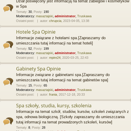
Dział poświęcony jest informacją na temat zabiegów i kosmetyków
w Spa
Tematy
:
30
,
Posty
:
190
Moderatorzy:
masaztajski
,
administrator
,
Truskawa
Ostatni post:
autor:
chrupcia
, 2023-04-05, 13:38
Hotele Spa Opinie
Informacje związane z hotelami spa.[Zapraszamy do
umieszczania tutaj informacji na temat hoteli]
Tematy
:
52
,
Posty
:
199
Moderatorzy:
masaztajski
,
administrator
,
Truskawa
Ostatni post:
autor:
mpire24
, 2020-03-25, 22:43
Gabinety Spa Opinie
Informacje związane z gabinetami spa.[Zapraszamy do
umieszczania tutaj informacji na temat gabinetów spa]
Tematy
:
15
,
Posty
:
65
Moderatorzy:
masaztajski
,
administrator
,
Truskawa
Ostatni post:
autor:
frania
, 2017-12-18, 20:33
Spa szkoły, studia, kursy, szkolenia
Informacje na temat szkół, studiów, kursów, szkoleń związanych z
spa, odnowa biologiczną. [Szkoły zapraszamy do umieszczania
tutaj informacji na temat prowadzonych szkoleń, kursów]
Tematy
:
8
,
Posty
:
28