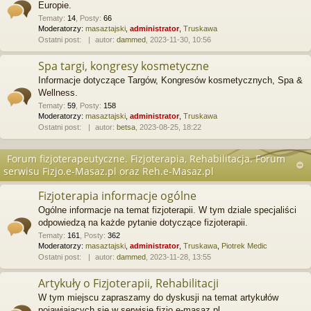
Europie.
Tematy
:
14
,
Posty
:
66
Moderatorzy:
masaztajski
,
administrator
,
Truskawa
Ostatni post:
autor:
dammed
, 2023-11-30, 10:56
Spa targi, kongresy kosmetyczne
Informacje dotyczące Targów, Kongresów kosmetycznych, Spa &
Wellness.
Tematy
:
59
,
Posty
:
158
Moderatorzy:
masaztajski
,
administrator
,
Truskawa
Ostatni post:
autor:
betsa
, 2023-08-25, 18:22
Forum fizjoterapeutyczne. Fizjoterapia, Rehabilitacja. Forum
serwisu Fizjo.e-Masaz.pl oraz Reh.e-Masaz.pl
Fizjoterapia informacje ogólne
Ogólne informacje na temat fizjoterapii. W tym dziale specjaliści
odpowiedzą na każde pytanie dotyczące fizjoterapii.
Tematy
:
161
,
Posty
:
362
Moderatorzy:
masaztajski
,
administrator
,
Truskawa
,
Piotrek Medic
Ostatni post:
autor:
dammed
, 2023-11-28, 13:55
Artykuły o Fizjoterapii, Rehabilitacji
W tym miejscu zapraszamy do dyskusji na temat artykułów
pojawiających się w serwisie fizjo.e-masaz.pl.