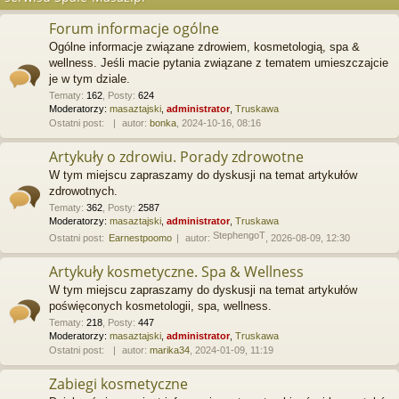
Forum informacje ogólne
Ogólne informacje związane zdrowiem, kosmetologią, spa &
wellness. Jeśli macie pytania związane z tematem umieszczajcie
je w tym dziale.
Tematy
:
162
,
Posty
:
624
Moderatorzy:
masaztajski
,
administrator
,
Truskawa
Ostatni post:
autor:
bonka
, 2024-10-16, 08:16
Artykuły o zdrowiu. Porady zdrowotne
W tym miejscu zapraszamy do dyskusji na temat artykułów
zdrowotnych.
Tematy
:
362
,
Posty
:
2587
Moderatorzy:
masaztajski
,
administrator
,
Truskawa
StephengoT
Ostatni post:
Earnestpoomo
autor:
, 2026-08-09, 12:30
Artykuły kosmetyczne. Spa & Wellness
W tym miejscu zapraszamy do dyskusji na temat artykułów
poświęconych kosmetologii, spa, wellness.
Tematy
:
218
,
Posty
:
447
Moderatorzy:
masaztajski
,
administrator
,
Truskawa
Ostatni post:
autor:
marika34
, 2024-01-09, 11:19
Zabiegi kosmetyczne