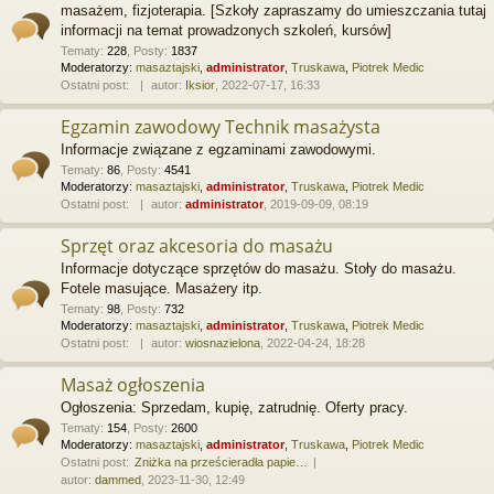
masażem, fizjoterapia. [Szkoły zapraszamy do umieszczania tutaj
informacji na temat prowadzonych szkoleń, kursów]
Tematy
:
228
,
Posty
:
1837
Moderatorzy:
masaztajski
,
administrator
,
Truskawa
,
Piotrek Medic
Ostatni post:
autor:
Iksior
, 2022-07-17, 16:33
Egzamin zawodowy Technik masażysta
Informacje związane z egzaminami zawodowymi.
Tematy
:
86
,
Posty
:
4541
Moderatorzy:
masaztajski
,
administrator
,
Truskawa
,
Piotrek Medic
Ostatni post:
autor:
administrator
, 2019-09-09, 08:19
Sprzęt oraz akcesoria do masażu
Informacje dotyczące sprzętów do masażu. Stoły do masażu.
Fotele masujące. Masażery itp.
Tematy
:
98
,
Posty
:
732
Moderatorzy:
masaztajski
,
administrator
,
Truskawa
,
Piotrek Medic
Ostatni post:
autor:
wiosnazielona
, 2022-04-24, 18:28
Masaż ogłoszenia
Ogłoszenia: Sprzedam, kupię, zatrudnię. Oferty pracy.
Tematy
:
154
,
Posty
:
2600
Moderatorzy:
masaztajski
,
administrator
,
Truskawa
,
Piotrek Medic
Ostatni post:
Zniżka na prześcieradła papie…
autor:
dammed
, 2023-11-30, 12:49