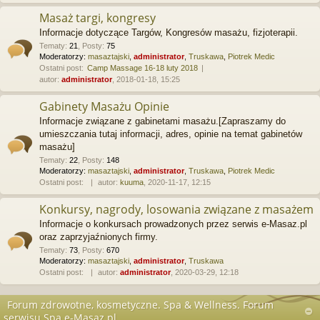
Masaż targi, kongresy
Informacje dotyczące Targów, Kongresów masażu, fizjoterapii.
Tematy
:
21
,
Posty
:
75
Moderatorzy:
masaztajski
,
administrator
,
Truskawa
,
Piotrek Medic
Ostatni post:
Camp Massage 16-18 luty 2018
autor:
administrator
, 2018-01-18, 15:25
Gabinety Masażu Opinie
Informacje związane z gabinetami masażu.[Zapraszamy do
umieszczania tutaj informacji, adres, opinie na temat gabinetów
masażu]
Tematy
:
22
,
Posty
:
148
Moderatorzy:
masaztajski
,
administrator
,
Truskawa
,
Piotrek Medic
Ostatni post:
autor:
kuuma
, 2020-11-17, 12:15
Konkursy, nagrody, losowania związane z masażem
Informacje o konkursach prowadzonych przez serwis e-Masaz.pl
oraz zaprzyjaźnionych firmy.
Tematy
:
73
,
Posty
:
670
Moderatorzy:
masaztajski
,
administrator
,
Truskawa
Ostatni post:
autor:
administrator
, 2020-03-29, 12:18
Forum zdrowotne, kosmetyczne. Spa & Wellness. Forum
serwisu Spa.e-Masaz.pl