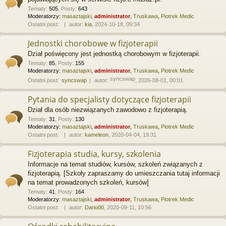
Tematy
:
505
,
Posty
:
643
Moderatorzy:
masaztajski
,
administrator
,
Truskawa
,
Piotrek Medic
Ostatni post:
autor:
kia
, 2024-10-18, 09:34
Jednostki chorobowe w fizjoterapii
Dział poświęcony jest jednostką chorobowym w fizjoterapii.
Tematy
:
85
,
Posty
:
155
Moderatorzy:
masaztajski
,
administrator
,
Truskawa
,
Piotrek Medic
syncswap
Ostatni post:
syncswap
autor:
, 2026-08-01, 00:01
Pytania do specjalisty dotyczące fizjoterapii
Dział dla osób niezwiązanych zawodowo z fizjoterapią.
Tematy
:
31
,
Posty
:
130
Moderatorzy:
masaztajski
,
administrator
,
Truskawa
,
Piotrek Medic
Ostatni post:
autor:
kameleon
, 2020-04-04, 19:31
Fizjoterapia studia, kursy, szkolenia
Informacje na temat studiów, kursów, szkoleń związanych z
fizjoterapią. [Szkoły zapraszamy do umieszczania tutaj informacji
na temat prowadzonych szkoleń, kursów]
Tematy
:
41
,
Posty
:
164
Moderatorzy:
masaztajski
,
administrator
,
Truskawa
,
Piotrek Medic
Ostatni post:
autor:
Dario00
, 2020-09-11, 10:56