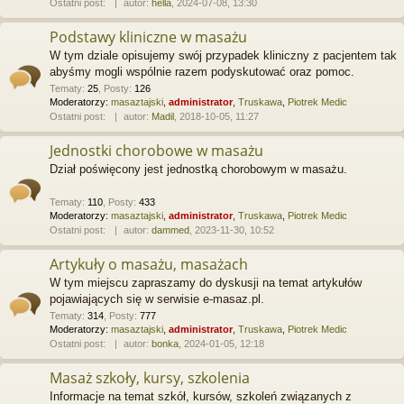
Ostatni post:
autor:
hella
, 2024-07-08, 13:30
Podstawy kliniczne w masażu
W tym dziale opisujemy swój przypadek kliniczny z pacjentem tak
abyśmy mogli wspólnie razem podyskutować oraz pomoc.
Tematy
:
25
,
Posty
:
126
Moderatorzy:
masaztajski
,
administrator
,
Truskawa
,
Piotrek Medic
Ostatni post:
autor:
Madil
, 2018-10-05, 11:27
Jednostki chorobowe w masażu
Dział poświęcony jest jednostką chorobowym w masażu.
Tematy
:
110
,
Posty
:
433
Moderatorzy:
masaztajski
,
administrator
,
Truskawa
,
Piotrek Medic
Ostatni post:
autor:
dammed
, 2023-11-30, 10:52
Artykuły o masażu, masażach
W tym miejscu zapraszamy do dyskusji na temat artykułów
pojawiających się w serwisie e-masaz.pl.
Tematy
:
314
,
Posty
:
777
Moderatorzy:
masaztajski
,
administrator
,
Truskawa
,
Piotrek Medic
Ostatni post:
autor:
bonka
, 2024-01-05, 12:18
Masaż szkoły, kursy, szkolenia
Informacje na temat szkół, kursów, szkoleń związanych z