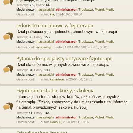
Tematy
:
505
,
Posty
:
643
Moderatorzy:
masaztajski
,
administrator
,
Truskawa
,
Piotrek Medic
Ostatni post:
autor:
kia
, 2024-10-18, 09:34
Jednostki chorobowe w fizjoterapii
Dział poświęcony jest jednostką chorobowym w fizjoterapii.
Tematy
:
85
,
Posty
:
155
Moderatorzy:
masaztajski
,
administrator
,
Truskawa
,
Piotrek Medic
syncswap
Ostatni post:
syncswap
autor:
, 2026-08-01, 00:01
Pytania do specjalisty dotyczące fizjoterapii
Dział dla osób niezwiązanych zawodowo z fizjoterapią.
Tematy
:
31
,
Posty
:
130
Moderatorzy:
masaztajski
,
administrator
,
Truskawa
,
Piotrek Medic
Ostatni post:
autor:
kameleon
, 2020-04-04, 19:31
Fizjoterapia studia, kursy, szkolenia
Informacje na temat studiów, kursów, szkoleń związanych z
fizjoterapią. [Szkoły zapraszamy do umieszczania tutaj informacji
na temat prowadzonych szkoleń, kursów]
Tematy
:
41
,
Posty
:
164
Moderatorzy:
masaztajski
,
administrator
,
Truskawa
,
Piotrek Medic
Ostatni post:
autor:
Dario00
, 2020-09-11, 10:56