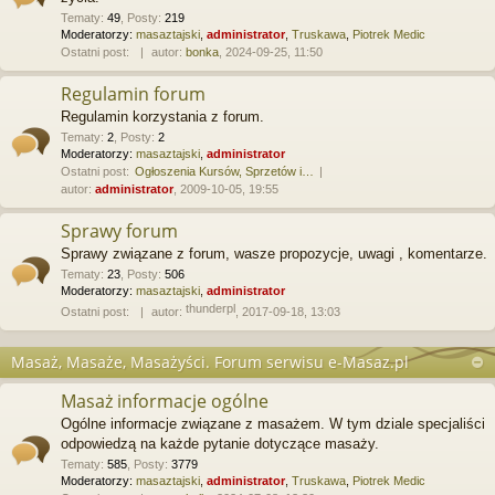
Tematy
:
49
,
Posty
:
219
Moderatorzy:
masaztajski
,
administrator
,
Truskawa
,
Piotrek Medic
Ostatni post:
autor:
bonka
, 2024-09-25, 11:50
Regulamin forum
Regulamin korzystania z forum.
Tematy
:
2
,
Posty
:
2
Moderatorzy:
masaztajski
,
administrator
Ostatni post:
Ogłoszenia Kursów, Sprzetów i…
autor:
administrator
, 2009-10-05, 19:55
Sprawy forum
Sprawy związane z forum, wasze propozycje, uwagi , komentarze.
Tematy
:
23
,
Posty
:
506
Moderatorzy:
masaztajski
,
administrator
thunderpl
Ostatni post:
autor:
, 2017-09-18, 13:03
Masaż, Masaże, Masażyści. Forum serwisu e-Masaz.pl
Masaż informacje ogólne
Ogólne informacje związane z masażem. W tym dziale specjaliści
odpowiedzą na każde pytanie dotyczące masaży.
Tematy
:
585
,
Posty
:
3779
Moderatorzy:
masaztajski
,
administrator
,
Truskawa
,
Piotrek Medic