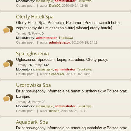
Moderatorzy:
masaztajski
,
administrator
,
Truskawa
Ostatni post:
autor:
Dario00
, 2020-09-14, 11:46
Oferty Hoteli Spa
Oferty Hoteli Spa. Promocja, Reklama. [Przedstawicieli hoteli
zapraszamy do umieszczania tutaj własnej oferty hotelu]
Tematy
:
3
,
Posty
:
5
Moderatorzy:
administrator
,
Truskawa
Ostatni post:
autor:
administrator
, 2012-07-19, 14:11
Spa ogłoszenia
Ogłoszenia: Sprzedam, kupię, zatrudnię. Oferty pracy.
Tematy
:
26
,
Posty
:
142
Moderatorzy:
masaztajski
,
administrator
,
Truskawa
Ostatni post:
autor:
SensorAdi
, 2014-11-02, 14:19
Uzdrowiska Spa
Dział poświęcony informacja na temat o uzdrowisk w Polsce oraz
Europie.
Tematy
:
8
,
Posty
:
22
Moderatorzy:
masaztajski
,
administrator
,
Truskawa
Ostatni post:
autor:
melska
, 2019-05-23, 11:41
Aquaparki Spa
Dział poświęcony informacją na temat aquaparków w Polsce oraz