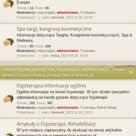
Europie.
Tematy
:
14
,
Posty
:
66
Moderatorzy:
masaztajski
,
administrator
,
Truskawa
Ostatni post:
autor:
dammed
, 2023-11-30, 10:56
Spa targi, kongresy kosmetyczne
Informacje dotyczące Targów, Kongresów kosmetycznych, Spa &
Wellness.
Tematy
:
59
,
Posty
:
158
Moderatorzy:
masaztajski
,
administrator
,
Truskawa
Ostatni post:
autor:
betsa
, 2023-08-25, 18:22
Forum fizjoterapeutyczne. Fizjoterapia, Rehabilitacja. Forum
serwisu Fizjo.e-Masaz.pl oraz Reh.e-Masaz.pl
Fizjoterapia informacje ogólne
Ogólne informacje na temat fizjoterapii. W tym dziale specjaliści
odpowiedzą na każde pytanie dotyczące fizjoterapii.
Tematy
:
161
,
Posty
:
362
Moderatorzy:
masaztajski
,
administrator
,
Truskawa
,
Piotrek Medic
Ostatni post:
autor:
dammed
, 2023-11-28, 13:55
Artykuły o Fizjoterapii, Rehabilitacji
W tym miejscu zapraszamy do dyskusji na temat artykułów
pojawiających się w serwisie fizjo.e-masaz.pl.