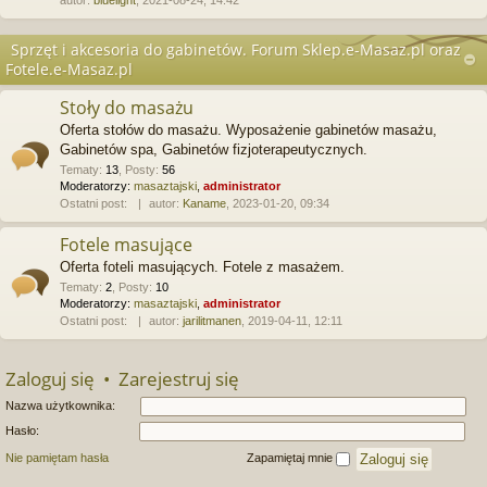
autor:
bluelight
, 2021-08-24, 14:42
Sprzęt i akcesoria do gabinetów. Forum Sklep.e-Masaz.pl oraz
Fotele.e-Masaz.pl
Stoły do masażu
Oferta stołów do masażu. Wyposażenie gabinetów masażu,
Gabinetów spa, Gabinetów fizjoterapeutycznych.
Tematy
:
13
,
Posty
:
56
Moderatorzy:
masaztajski
,
administrator
Ostatni post:
autor:
Kaname
, 2023-01-20, 09:34
Fotele masujące
Oferta foteli masujących. Fotele z masażem.
Tematy
:
2
,
Posty
:
10
Moderatorzy:
masaztajski
,
administrator
Ostatni post:
autor:
jarilitmanen
, 2019-04-11, 12:11
Zaloguj się
•
Zarejestruj się
Nazwa użytkownika:
Hasło:
Nie pamiętam hasła
Zapamiętaj mnie