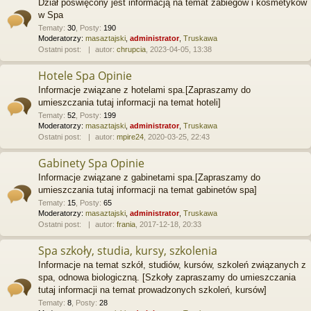
Dział poświęcony jest informacją na temat zabiegów i kosmetyków
w Spa
Tematy
:
30
,
Posty
:
190
Moderatorzy:
masaztajski
,
administrator
,
Truskawa
Ostatni post:
autor:
chrupcia
, 2023-04-05, 13:38
Hotele Spa Opinie
Informacje związane z hotelami spa.[Zapraszamy do
umieszczania tutaj informacji na temat hoteli]
Tematy
:
52
,
Posty
:
199
Moderatorzy:
masaztajski
,
administrator
,
Truskawa
Ostatni post:
autor:
mpire24
, 2020-03-25, 22:43
Gabinety Spa Opinie
Informacje związane z gabinetami spa.[Zapraszamy do
umieszczania tutaj informacji na temat gabinetów spa]
Tematy
:
15
,
Posty
:
65
Moderatorzy:
masaztajski
,
administrator
,
Truskawa
Ostatni post:
autor:
frania
, 2017-12-18, 20:33
Spa szkoły, studia, kursy, szkolenia
Informacje na temat szkół, studiów, kursów, szkoleń związanych z
spa, odnowa biologiczną. [Szkoły zapraszamy do umieszczania
tutaj informacji na temat prowadzonych szkoleń, kursów]
Tematy
:
8
,
Posty
:
28