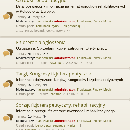
Ośrodki rehabilitacyjne
Dział poświęcony informacja na temat ośrodków rehabilitacyjnych
w Polsce oraz Europie.
Tematy
:
3
,
Posty
:
92
Moderatorzy:
masaztajski
,
administrator
,
Truskawa
,
Piotrek Medic
Ostatni post:
Təhlükəsiz oyun — bu şəxsin q…
pin up bet apk
autor:
, 2026-08-02, 07:46
Fizjoterapia ogłoszenia
Ogłoszenia: Sprzedam, kupię, zatrudnię. Oferty pracy.
Tematy
:
41
,
Posty
:
213
Moderatorzy:
masaztajski
,
administrator
,
Truskawa
,
Piotrek Medic
Ostatni post:
autor:
sylwia4012
, 2023-02-13, 19:28
Targi, Kongresy fizjoterapeutyczne
Informacje dotyczące Targów, Kongresów Fizjoterapeutycznych.
Tematy
:
37
,
Posty
:
99
Moderatorzy:
masaztajski
,
administrator
,
Truskawa
,
Piotrek Medic
Ostatni post:
autor:
Fransuła
, 2017-04-05, 09:13
Sprzęt fizjoterapeutyczny, rehabilitacyjny
Informacje sprzętu fizjoterapeutycznego i rehabilitacyjnego.
Tematy
:
15
,
Posty
:
34
Moderatorzy:
masaztajski
,
administrator
,
Truskawa
,
Piotrek Medic
Ostatni post:
Defibrylator zewnętrzny jaki …