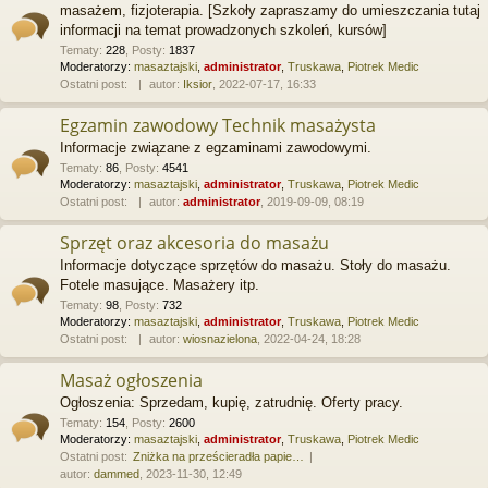
masażem, fizjoterapia. [Szkoły zapraszamy do umieszczania tutaj
informacji na temat prowadzonych szkoleń, kursów]
Tematy
:
228
,
Posty
:
1837
Moderatorzy:
masaztajski
,
administrator
,
Truskawa
,
Piotrek Medic
Ostatni post:
autor:
Iksior
, 2022-07-17, 16:33
Egzamin zawodowy Technik masażysta
Informacje związane z egzaminami zawodowymi.
Tematy
:
86
,
Posty
:
4541
Moderatorzy:
masaztajski
,
administrator
,
Truskawa
,
Piotrek Medic
Ostatni post:
autor:
administrator
, 2019-09-09, 08:19
Sprzęt oraz akcesoria do masażu
Informacje dotyczące sprzętów do masażu. Stoły do masażu.
Fotele masujące. Masażery itp.
Tematy
:
98
,
Posty
:
732
Moderatorzy:
masaztajski
,
administrator
,
Truskawa
,
Piotrek Medic
Ostatni post:
autor:
wiosnazielona
, 2022-04-24, 18:28
Masaż ogłoszenia
Ogłoszenia: Sprzedam, kupię, zatrudnię. Oferty pracy.
Tematy
:
154
,
Posty
:
2600
Moderatorzy:
masaztajski
,
administrator
,
Truskawa
,
Piotrek Medic
Ostatni post:
Zniżka na prześcieradła papie…
autor:
dammed
, 2023-11-30, 12:49