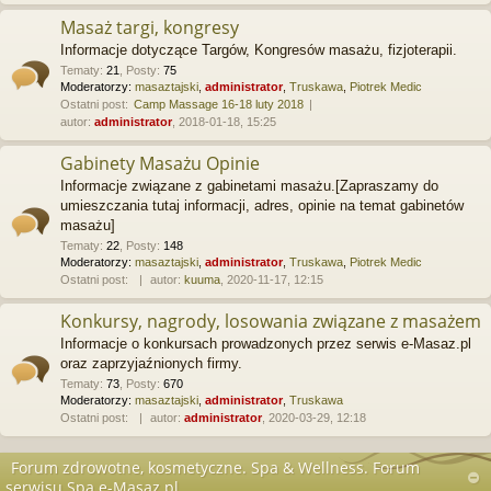
Masaż targi, kongresy
Informacje dotyczące Targów, Kongresów masażu, fizjoterapii.
Tematy
:
21
,
Posty
:
75
Moderatorzy:
masaztajski
,
administrator
,
Truskawa
,
Piotrek Medic
Ostatni post:
Camp Massage 16-18 luty 2018
autor:
administrator
, 2018-01-18, 15:25
Gabinety Masażu Opinie
Informacje związane z gabinetami masażu.[Zapraszamy do
umieszczania tutaj informacji, adres, opinie na temat gabinetów
masażu]
Tematy
:
22
,
Posty
:
148
Moderatorzy:
masaztajski
,
administrator
,
Truskawa
,
Piotrek Medic
Ostatni post:
autor:
kuuma
, 2020-11-17, 12:15
Konkursy, nagrody, losowania związane z masażem
Informacje o konkursach prowadzonych przez serwis e-Masaz.pl
oraz zaprzyjaźnionych firmy.
Tematy
:
73
,
Posty
:
670
Moderatorzy:
masaztajski
,
administrator
,
Truskawa
Ostatni post:
autor:
administrator
, 2020-03-29, 12:18
Forum zdrowotne, kosmetyczne. Spa & Wellness. Forum
serwisu Spa.e-Masaz.pl