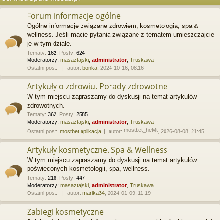
Forum informacje ogólne
Ogólne informacje związane zdrowiem, kosmetologią, spa &
wellness. Jeśli macie pytania związane z tematem umieszczajcie
je w tym dziale.
Tematy
:
162
,
Posty
:
624
Moderatorzy:
masaztajski
,
administrator
,
Truskawa
Ostatni post:
autor:
bonka
, 2024-10-16, 08:16
Artykuły o zdrowiu. Porady zdrowotne
W tym miejscu zapraszamy do dyskusji na temat artykułów
zdrowotnych.
Tematy
:
362
,
Posty
:
2585
Moderatorzy:
masaztajski
,
administrator
,
Truskawa
mostbet_heMt
Ostatni post:
mostbet aplikacja
autor:
, 2026-08-08, 21:45
Artykuły kosmetyczne. Spa & Wellness
W tym miejscu zapraszamy do dyskusji na temat artykułów
poświęconych kosmetologii, spa, wellness.
Tematy
:
218
,
Posty
:
447
Moderatorzy:
masaztajski
,
administrator
,
Truskawa
Ostatni post:
autor:
marika34
, 2024-01-09, 11:19
Zabiegi kosmetyczne