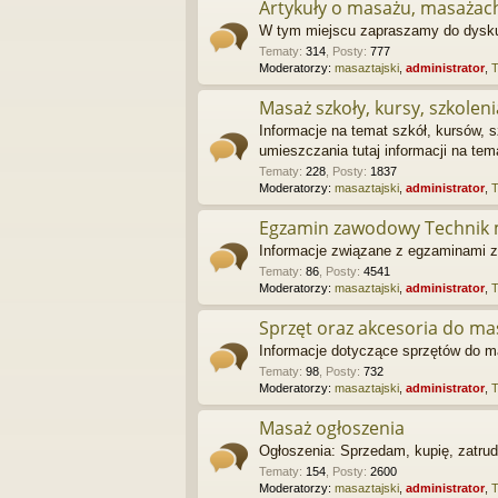
Artykuły o masażu, masażac
W tym miejscu zapraszamy do dyskusj
Tematy
:
314
,
Posty
:
777
Moderatorzy:
masaztajski
,
administrator
,
Masaż szkoły, kursy, szkoleni
Informacje na temat szkół, kursów, 
umieszczania tutaj informacji na te
Tematy
:
228
,
Posty
:
1837
Moderatorzy:
masaztajski
,
administrator
,
Egzamin zawodowy Technik 
Informacje związane z egzaminami 
Tematy
:
86
,
Posty
:
4541
Moderatorzy:
masaztajski
,
administrator
,
Sprzęt oraz akcesoria do m
Informacje dotyczące sprzętów do m
Tematy
:
98
,
Posty
:
732
Moderatorzy:
masaztajski
,
administrator
,
Masaż ogłoszenia
Ogłoszenia: Sprzedam, kupię, zatrudn
Tematy
:
154
,
Posty
:
2600
Moderatorzy:
masaztajski
,
administrator
,