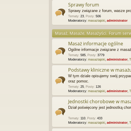
Sprawy forum
Sprawy związane z forum, wasze pro
Tematy
:
23
,
Posty
:
506
Moderatorzy:
masaztajski
,
administrator
Masaż, Masaże, Masażyści. Forum serw
Masaż informacje ogólne
Ogólne informacje związane z masaż
Tematy
:
585
,
Posty
:
3779
Moderatorzy:
masaztajski
,
administrator
,
Podstawy kliniczne w masaż
W tym dziale opisujemy swój przypa
oraz pomoc.
Tematy
:
25
,
Posty
:
126
Moderatorzy:
masaztajski
,
administrator
,
Jednostki chorobowe w mas
Dział poświęcony jest jednostką c
Tematy
:
110
,
Posty
:
433
Moderatorzy:
masaztajski
,
administrator
,