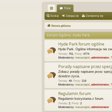
Fora
ię
Szukaj
Zaloguj się
Zarejestruj się
ce
Strona główna
j
Forum Ogólne. Hyde Park.
…
Hyde Park forum ogólne
Hyde Park. Ogólne informacje nie 
Tematy
:
701
,
Posty
:
4774
Moderatorzy:
masaztajski
,
administrator
,
Porady napisane przez specj
Zobacz porady napisane przez specjal
dziedzin życia.
Tematy
:
49
,
Posty
:
219
Moderatorzy:
masaztajski
,
administrator
,
Regulamin forum
Regulamin korzystania z forum.
Tematy
:
2
,
Posty
:
2
Moderatorzy:
masaztajski
,
administrator