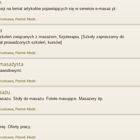
h
i na temat artykułów pojawiających się w serwisie e-masaz.pl.
Truskawa
,
Piotrek Medic
a
szkoleń związanych z masażem, fizjoterapia. [Szkoły zapraszamy do
mat prowadzonych szkoleń, kursów]
Truskawa
,
Piotrek Medic
masażysta
zawodowymi.
Truskawa
,
Piotrek Medic
asażu
asażu. Stoły do masażu. Fotele masujące. Masażery itp.
Truskawa
,
Piotrek Medic
ię. Oferty pracy.
Truskawa
,
Piotrek Medic