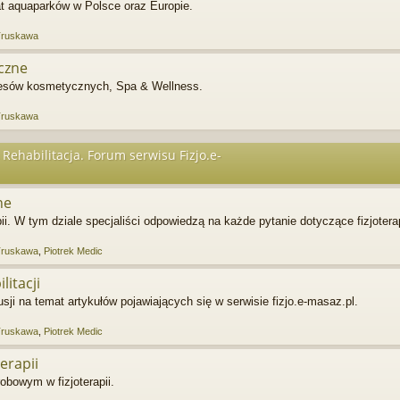
at aquaparków w Polsce oraz Europie.
Truskawa
czne
resów kosmetycznych, Spa & Wellness.
Truskawa
 Rehabilitacja. Forum serwisu Fizjo.e-
ne
ii. W tym dziale specjaliści odpowiedzą na każde pytanie dotyczące fizjoterap
Truskawa
,
Piotrek Medic
litacji
i na temat artykułów pojawiających się w serwisie fizjo.e-masaz.pl.
Truskawa
,
Piotrek Medic
erapii
obowym w fizjoterapii.