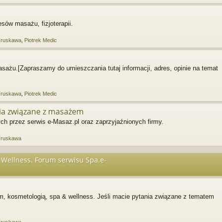
sów masażu, fizjoterapii.
Truskawa
,
Piotrek Medic
sażu.[Zapraszamy do umieszczania tutaj informacji, adres, opinie na temat
Truskawa
,
Piotrek Medic
ia związane z masażem
h przez serwis e-Masaz.pl oraz zaprzyjaźnionych firmy.
Truskawa
Wellness. Forum serwisu Spa.e-
m, kosmetologią, spa & wellness. Jeśli macie pytania związane z tematem
Truskawa