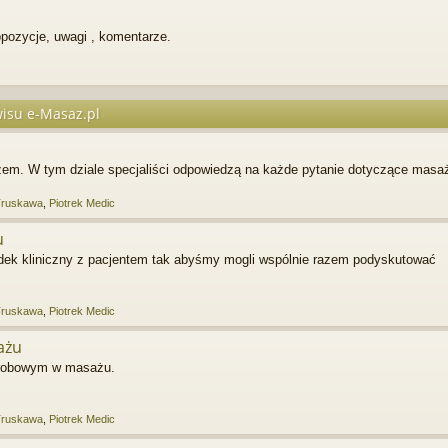
pozycje, uwagi , komentarze.
isu e-Masaz.pl
em. W tym dziale specjaliści odpowiedzą na każde pytanie dotyczące masa
Truskawa
,
Piotrek Medic
u
dek kliniczny z pacjentem tak abyśmy mogli wspólnie razem podyskutować
Truskawa
,
Piotrek Medic
ażu
horobowym w masażu.
Truskawa
,
Piotrek Medic