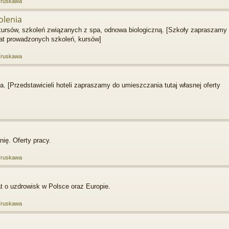
Truskawa
olenia
 kursów, szkoleń związanych z spa, odnowa biologiczną. [Szkoły zapraszamy
mat prowadzonych szkoleń, kursów]
Truskawa
. [Przedstawicieli hoteli zapraszamy do umieszczania tutaj własnej oferty
ię. Oferty pracy.
Truskawa
t o uzdrowisk w Polsce oraz Europie.
Truskawa