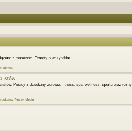
związane z masażem. Tematy o wszystkim.
Truskawa
alistów
istów. Porady z dziedziny zdrowia, fitness, spa, wellness, sportu oraz różn
Truskawa
,
Piotrek Medic