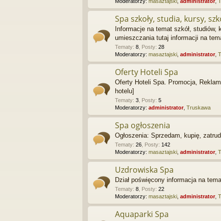
Moderatorzy:
masaztajski
,
administrator
,
Spa szkoły, studia, kursy, szk
Informacje na temat szkół, studiów,
umieszczania tutaj informacji na te
Tematy
:
8
,
Posty
:
28
Moderatorzy:
masaztajski
,
administrator
,
Oferty Hoteli Spa
Oferty Hoteli Spa. Promocja, Reklama
hotelu]
Tematy
:
3
,
Posty
:
5
Moderatorzy:
administrator
,
Truskawa
Spa ogłoszenia
Ogłoszenia: Sprzedam, kupię, zatrudn
Tematy
:
26
,
Posty
:
142
Moderatorzy:
masaztajski
,
administrator
,
Uzdrowiska Spa
Dział poświęcony informacja na tema
Tematy
:
8
,
Posty
:
22
Moderatorzy:
masaztajski
,
administrator
,
Aquaparki Spa