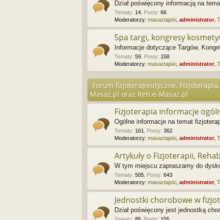
Dział poświęcony informacją na tem
Tematy
:
14
,
Posty
:
66
Moderatorzy:
masaztajski
,
administrator
,
Spa targi, kongresy kosmety
Informacje dotyczące Targów, Kong
Tematy
:
59
,
Posty
:
158
Moderatorzy:
masaztajski
,
administrator
,
Forum fizjoterapeutyczne. Fizjoterapia,
Masaz.pl oraz Reh.e-Masaz.pl
Fizjoterapia informacje ogól
Ogólne informacje na temat fizjoterap
Tematy
:
161
,
Posty
:
362
Moderatorzy:
masaztajski
,
administrator
,
Artykuły o Fizjoterapii, Rehabi
W tym miejscu zapraszamy do dyskusj
Tematy
:
505
,
Posty
:
643
Moderatorzy:
masaztajski
,
administrator
,
Jednostki chorobowe w fizjot
Dział poświęcony jest jednostką chor
Tematy
:
85
,
Posty
:
155