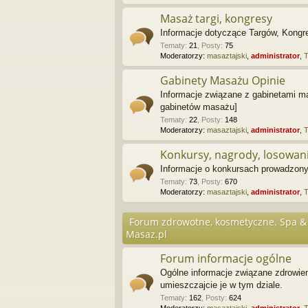
Masaż targi, kongresy
Informacje dotyczące Targów, Kongre
Tematy
:
21
,
Posty
:
75
Moderatorzy:
masaztajski
,
administrator
,
Gabinety Masażu Opinie
Informacje związane z gabinetami ma
gabinetów masażu]
Tematy
:
22
,
Posty
:
148
Moderatorzy:
masaztajski
,
administrator
,
Konkursy, nagrody, losowan
Informacje o konkursach prowadzonyc
Tematy
:
73
,
Posty
:
670
Moderatorzy:
masaztajski
,
administrator
,
Forum zdrowotne, kosmetyczne. Spa & 
Masaz.pl
Forum informacje ogólne
Ogólne informacje związane zdrowie
umieszczajcie je w tym dziale.
Tematy
:
162
,
Posty
:
624
Moderatorzy:
masaztajski
,
administrator
,