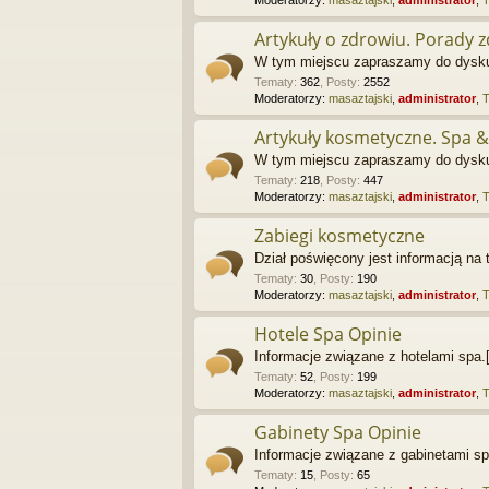
Artykuły o zdrowiu. Porady 
W tym miejscu zapraszamy do dyskus
Tematy
:
362
,
Posty
:
2552
Moderatorzy:
masaztajski
,
administrator
,
Artykuły kosmetyczne. Spa &
W tym miejscu zapraszamy do dyskus
Tematy
:
218
,
Posty
:
447
Moderatorzy:
masaztajski
,
administrator
,
Zabiegi kosmetyczne
Dział poświęcony jest informacją n
Tematy
:
30
,
Posty
:
190
Moderatorzy:
masaztajski
,
administrator
,
Hotele Spa Opinie
Informacje związane z hotelami spa.[
Tematy
:
52
,
Posty
:
199
Moderatorzy:
masaztajski
,
administrator
,
Gabinety Spa Opinie
Informacje związane z gabinetami sp
Tematy
:
15
,
Posty
:
65