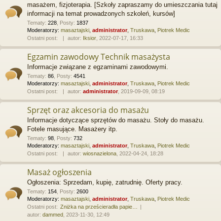
masażem, fizjoterapia. [Szkoły zapraszamy do umieszczania tutaj
informacji na temat prowadzonych szkoleń, kursów]
Tematy
:
228
,
Posty
:
1837
Moderatorzy:
masaztajski
,
administrator
,
Truskawa
,
Piotrek Medic
Ostatni post:
autor:
Iksior
, 2022-07-17, 16:33
Egzamin zawodowy Technik masażysta
Informacje związane z egzaminami zawodowymi.
Tematy
:
86
,
Posty
:
4541
Moderatorzy:
masaztajski
,
administrator
,
Truskawa
,
Piotrek Medic
Ostatni post:
autor:
administrator
, 2019-09-09, 08:19
Sprzęt oraz akcesoria do masażu
Informacje dotyczące sprzętów do masażu. Stoły do masażu.
Fotele masujące. Masażery itp.
Tematy
:
98
,
Posty
:
732
Moderatorzy:
masaztajski
,
administrator
,
Truskawa
,
Piotrek Medic
Ostatni post:
autor:
wiosnazielona
, 2022-04-24, 18:28
Masaż ogłoszenia
Ogłoszenia: Sprzedam, kupię, zatrudnię. Oferty pracy.
Tematy
:
154
,
Posty
:
2600
Moderatorzy:
masaztajski
,
administrator
,
Truskawa
,
Piotrek Medic
Ostatni post:
Zniżka na prześcieradła papie…
autor:
dammed
, 2023-11-30, 12:49