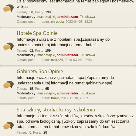
Dział poświęcony jest informacją na temat zabiegów i kosmetyków
w Spa
Tematy
:
30
,
Posty
:
190
Moderatorzy:
masaztajski
,
administrator
,
Truskawa
Ostatni post:
autor:
chrupcia
, 2023-04-05, 13:38
Hotele Spa Opinie
Informacje związane z hotelami spa.[Zapraszamy do
umieszczania tutaj informacji na temat hoteli]
Tematy
:
52
,
Posty
:
199
Moderatorzy:
masaztajski
,
administrator
,
Truskawa
Ostatni post:
autor:
mpire24
, 2020-03-25, 22:43
Gabinety Spa Opinie
Informacje związane z gabinetami spa.[Zapraszamy do
umieszczania tutaj informacji na temat gabinetów spa]
Tematy
:
15
,
Posty
:
65
Moderatorzy:
masaztajski
,
administrator
,
Truskawa
Ostatni post:
autor:
frania
, 2017-12-18, 20:33
Spa szkoły, studia, kursy, szkolenia
Informacje na temat szkół, studiów, kursów, szkoleń związanych z
spa, odnowa biologiczną. [Szkoły zapraszamy do umieszczania
tutaj informacji na temat prowadzonych szkoleń, kursów]
Tematy
:
8
,
Posty
:
28