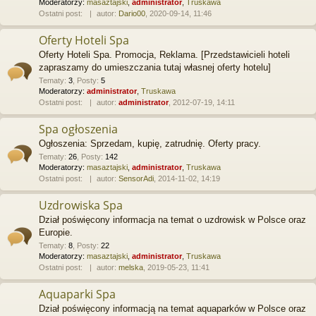
Moderatorzy:
masaztajski
,
administrator
,
Truskawa
Ostatni post:
autor:
Dario00
, 2020-09-14, 11:46
Oferty Hoteli Spa
Oferty Hoteli Spa. Promocja, Reklama. [Przedstawicieli hoteli
zapraszamy do umieszczania tutaj własnej oferty hotelu]
Tematy
:
3
,
Posty
:
5
Moderatorzy:
administrator
,
Truskawa
Ostatni post:
autor:
administrator
, 2012-07-19, 14:11
Spa ogłoszenia
Ogłoszenia: Sprzedam, kupię, zatrudnię. Oferty pracy.
Tematy
:
26
,
Posty
:
142
Moderatorzy:
masaztajski
,
administrator
,
Truskawa
Ostatni post:
autor:
SensorAdi
, 2014-11-02, 14:19
Uzdrowiska Spa
Dział poświęcony informacja na temat o uzdrowisk w Polsce oraz
Europie.
Tematy
:
8
,
Posty
:
22
Moderatorzy:
masaztajski
,
administrator
,
Truskawa
Ostatni post:
autor:
melska
, 2019-05-23, 11:41
Aquaparki Spa
Dział poświęcony informacją na temat aquaparków w Polsce oraz