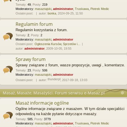
Tematy
:
49
,
Posty
:
219
Moderatorzy:
masaztajski
,
administrator
,
Truskawa
,
Piotrek Medic
Ostatni post:
autor:
bonka
, 2024-09-25, 11:50
Regulamin forum
Regulamin korzystania z forum.
Tematy
:
2
,
Posty
:
2
Moderatorzy:
masaztajski
,
administrator
Ostatni post:
Ogłoszenia Kursów, Sprzetów i…
autor:
administrator
, 2009-10-05, 19:55
Sprawy forum
Sprawy związane z forum, wasze propozycje, uwagi , komentarze.
Tematy
:
23
,
Posty
:
506
Moderatorzy:
masaztajski
,
administrator
thunderpl
Ostatni post:
autor:
, 2017-09-18, 13:03
Masaż, Masaże, Masażyści. Forum serwisu e-Masaz.pl
Masaż informacje ogólne
Ogólne informacje związane z masażem. W tym dziale specjaliści
odpowiedzą na każde pytanie dotyczące masaży.
Tematy
:
585
,
Posty
:
3779
Moderatorzy:
masaztajski
,
administrator
,
Truskawa
,
Piotrek Medic