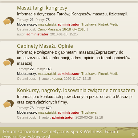
Masaż targi, kongresy
Informacje dotyczące Targów, Kongresów masażu, fizjoterapii.
Tematy
:
21
,
Posty
:
75
Moderatorzy:
masaztajski
,
administrator
,
Truskawa
,
Piotrek Medic
Ostatni post:
Camp Massage 16-18 luty 2018
autor:
administrator
, 2018-01-18, 15:25
Gabinety Masażu Opinie
Informacje związane z gabinetami masażu.[Zapraszamy do
umieszczania tutaj informacji, adres, opinie na temat gabinetów
masażu]
Tematy
:
22
,
Posty
:
148
Moderatorzy:
masaztajski
,
administrator
,
Truskawa
,
Piotrek Medic
Ostatni post:
autor:
kuuma
, 2020-11-17, 12:15
Konkursy, nagrody, losowania związane z masażem
Informacje o konkursach prowadzonych przez serwis e-Masaz.pl
oraz zaprzyjaźnionych firmy.
Tematy
:
73
,
Posty
:
670
Moderatorzy:
masaztajski
,
administrator
,
Truskawa
Ostatni post:
autor:
administrator
, 2020-03-29, 12:18
Forum zdrowotne, kosmetyczne. Spa & Wellness. Forum
serwisu Spa.e-Masaz.pl