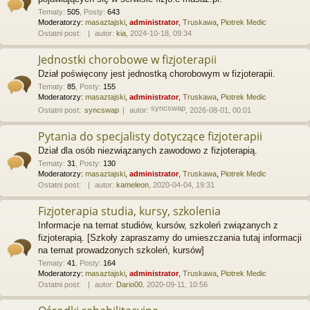
Tematy
:
505
,
Posty
:
643
Moderatorzy:
masaztajski
,
administrator
,
Truskawa
,
Piotrek Medic
Ostatni post:
autor:
kia
, 2024-10-18, 09:34
Jednostki chorobowe w fizjoterapii
Dział poświęcony jest jednostką chorobowym w fizjoterapii.
Tematy
:
85
,
Posty
:
155
Moderatorzy:
masaztajski
,
administrator
,
Truskawa
,
Piotrek Medic
syncswap
Ostatni post:
syncswap
autor:
, 2026-08-01, 00:01
Pytania do specjalisty dotyczące fizjoterapii
Dział dla osób niezwiązanych zawodowo z fizjoterapią.
Tematy
:
31
,
Posty
:
130
Moderatorzy:
masaztajski
,
administrator
,
Truskawa
,
Piotrek Medic
Ostatni post:
autor:
kameleon
, 2020-04-04, 19:31
Fizjoterapia studia, kursy, szkolenia
Informacje na temat studiów, kursów, szkoleń związanych z
fizjoterapią. [Szkoły zapraszamy do umieszczania tutaj informacji
na temat prowadzonych szkoleń, kursów]
Tematy
:
41
,
Posty
:
164
Moderatorzy:
masaztajski
,
administrator
,
Truskawa
,
Piotrek Medic
Ostatni post:
autor:
Dario00
, 2020-09-11, 10:56