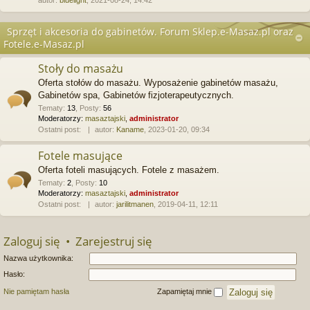
autor:
bluelight
, 2021-08-24, 14:42
Sprzęt i akcesoria do gabinetów. Forum Sklep.e-Masaz.pl oraz
Fotele.e-Masaz.pl
Stoły do masażu
Oferta stołów do masażu. Wyposażenie gabinetów masażu,
Gabinetów spa, Gabinetów fizjoterapeutycznych.
Tematy
:
13
,
Posty
:
56
Moderatorzy:
masaztajski
,
administrator
Ostatni post:
autor:
Kaname
, 2023-01-20, 09:34
Fotele masujące
Oferta foteli masujących. Fotele z masażem.
Tematy
:
2
,
Posty
:
10
Moderatorzy:
masaztajski
,
administrator
Ostatni post:
autor:
jarilitmanen
, 2019-04-11, 12:11
Zaloguj się
•
Zarejestruj się
Nazwa użytkownika:
Hasło:
Nie pamiętam hasła
Zapamiętaj mnie