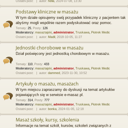
Ostatni post:
autor:
hella
, 2024-07-08, 13:30
Podstawy kliniczne w masażu
W tym dziale opisujemy swój przypadek kliniczny z pacjentem tak
abyśmy mogli wspólnie razem podyskutować oraz pomoc.
Tematy
:
25
,
Posty
:
126
Moderatorzy:
masaztajski
,
administrator
,
Truskawa
,
Piotrek Medic
Ostatni post:
autor:
Madil
, 2018-10-05, 11:27
Jednostki chorobowe w masażu
Dział poświęcony jest jednostką chorobowym w masażu.
Tematy
:
110
,
Posty
:
433
Moderatorzy:
masaztajski
,
administrator
,
Truskawa
,
Piotrek Medic
Ostatni post:
autor:
dammed
, 2023-11-30, 10:52
Artykuły o masażu, masażach
W tym miejscu zapraszamy do dyskusji na temat artykułów
pojawiających się w serwisie e-masaz.pl.
Tematy
:
314
,
Posty
:
777
Moderatorzy:
masaztajski
,
administrator
,
Truskawa
,
Piotrek Medic
Ostatni post:
autor:
bonka
, 2024-01-05, 12:18
Masaż szkoły, kursy, szkolenia
Informacje na temat szkół, kursów, szkoleń związanych z