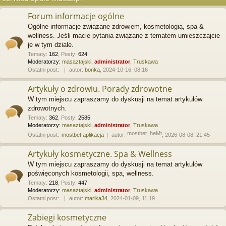
Forum informacje ogólne
Ogólne informacje związane zdrowiem, kosmetologią, spa &
wellness. Jeśli macie pytania związane z tematem umieszczajcie
je w tym dziale.
Tematy
:
162
,
Posty
:
624
Moderatorzy:
masaztajski
,
administrator
,
Truskawa
Ostatni post:
autor:
bonka
, 2024-10-16, 08:16
Artykuły o zdrowiu. Porady zdrowotne
W tym miejscu zapraszamy do dyskusji na temat artykułów
zdrowotnych.
Tematy
:
362
,
Posty
:
2585
Moderatorzy:
masaztajski
,
administrator
,
Truskawa
mostbet_heMt
Ostatni post:
mostbet aplikacja
autor:
, 2026-08-08, 21:45
Artykuły kosmetyczne. Spa & Wellness
W tym miejscu zapraszamy do dyskusji na temat artykułów
poświęconych kosmetologii, spa, wellness.
Tematy
:
218
,
Posty
:
447
Moderatorzy:
masaztajski
,
administrator
,
Truskawa
Ostatni post:
autor:
marika34
, 2024-01-09, 11:19
Zabiegi kosmetyczne