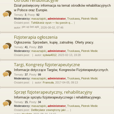
Ośrodki rehabilitacyjne
Dział poświęcony informacja na temat ośrodków rehabilitacyjnych
w Polsce oraz Europie.
Tematy
:
3
,
Posty
:
92
Moderatorzy:
masaztajski
,
administrator
,
Truskawa
,
Piotrek Medic
Ostatni post:
Təhlükəsiz oyun — bu şəxsin q…
pin up bet apk
autor:
, 2026-08-02, 07:46
Fizjoterapia ogłoszenia
Ogłoszenia: Sprzedam, kupię, zatrudnię. Oferty pracy.
Tematy
:
41
,
Posty
:
213
Moderatorzy:
masaztajski
,
administrator
,
Truskawa
,
Piotrek Medic
Ostatni post:
autor:
sylwia4012
, 2023-02-13, 19:28
Targi, Kongresy fizjoterapeutyczne
Informacje dotyczące Targów, Kongresów Fizjoterapeutycznych.
Tematy
:
37
,
Posty
:
99
Moderatorzy:
masaztajski
,
administrator
,
Truskawa
,
Piotrek Medic
Ostatni post:
autor:
Fransuła
, 2017-04-05, 09:13
Sprzęt fizjoterapeutyczny, rehabilitacyjny
Informacje sprzętu fizjoterapeutycznego i rehabilitacyjnego.
Tematy
:
15
,
Posty
:
34
Moderatorzy:
masaztajski
,
administrator
,
Truskawa
,
Piotrek Medic
Ostatni post:
Defibrylator zewnętrzny jaki …