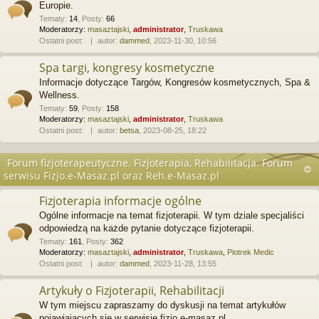
Europie.
Tematy
:
14
,
Posty
:
66
Moderatorzy:
masaztajski
,
administrator
,
Truskawa
Ostatni post:
autor:
dammed
, 2023-11-30, 10:56
Spa targi, kongresy kosmetyczne
Informacje dotyczące Targów, Kongresów kosmetycznych, Spa &
Wellness.
Tematy
:
59
,
Posty
:
158
Moderatorzy:
masaztajski
,
administrator
,
Truskawa
Ostatni post:
autor:
betsa
, 2023-08-25, 18:22
Forum fizjoterapeutyczne. Fizjoterapia, Rehabilitacja. Forum
serwisu Fizjo.e-Masaz.pl oraz Reh.e-Masaz.pl
Fizjoterapia informacje ogólne
Ogólne informacje na temat fizjoterapii. W tym dziale specjaliści
odpowiedzą na każde pytanie dotyczące fizjoterapii.
Tematy
:
161
,
Posty
:
362
Moderatorzy:
masaztajski
,
administrator
,
Truskawa
,
Piotrek Medic
Ostatni post:
autor:
dammed
, 2023-11-28, 13:55
Artykuły o Fizjoterapii, Rehabilitacji
W tym miejscu zapraszamy do dyskusji na temat artykułów
pojawiających się w serwisie fizjo.e-masaz.pl.