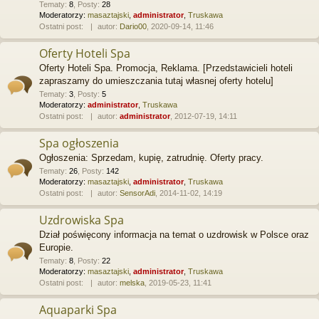
Tematy
:
8
,
Posty
:
28
Moderatorzy:
masaztajski
,
administrator
,
Truskawa
Ostatni post:
autor:
Dario00
, 2020-09-14, 11:46
Oferty Hoteli Spa
Oferty Hoteli Spa. Promocja, Reklama. [Przedstawicieli hoteli
zapraszamy do umieszczania tutaj własnej oferty hotelu]
Tematy
:
3
,
Posty
:
5
Moderatorzy:
administrator
,
Truskawa
Ostatni post:
autor:
administrator
, 2012-07-19, 14:11
Spa ogłoszenia
Ogłoszenia: Sprzedam, kupię, zatrudnię. Oferty pracy.
Tematy
:
26
,
Posty
:
142
Moderatorzy:
masaztajski
,
administrator
,
Truskawa
Ostatni post:
autor:
SensorAdi
, 2014-11-02, 14:19
Uzdrowiska Spa
Dział poświęcony informacja na temat o uzdrowisk w Polsce oraz
Europie.
Tematy
:
8
,
Posty
:
22
Moderatorzy:
masaztajski
,
administrator
,
Truskawa
Ostatni post:
autor:
melska
, 2019-05-23, 11:41
Aquaparki Spa