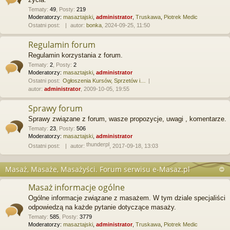
Tematy
:
49
,
Posty
:
219
Moderatorzy:
masaztajski
,
administrator
,
Truskawa
,
Piotrek Medic
Ostatni post:
autor:
bonka
, 2024-09-25, 11:50
Regulamin forum
Regulamin korzystania z forum.
Tematy
:
2
,
Posty
:
2
Moderatorzy:
masaztajski
,
administrator
Ostatni post:
Ogłoszenia Kursów, Sprzetów i…
autor:
administrator
, 2009-10-05, 19:55
Sprawy forum
Sprawy związane z forum, wasze propozycje, uwagi , komentarze.
Tematy
:
23
,
Posty
:
506
Moderatorzy:
masaztajski
,
administrator
thunderpl
Ostatni post:
autor:
, 2017-09-18, 13:03
Masaż, Masaże, Masażyści. Forum serwisu e-Masaz.pl
Masaż informacje ogólne
Ogólne informacje związane z masażem. W tym dziale specjaliści
odpowiedzą na każde pytanie dotyczące masaży.
Tematy
:
585
,
Posty
:
3779
Moderatorzy:
masaztajski
,
administrator
,
Truskawa
,
Piotrek Medic