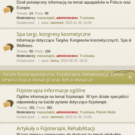
Dział poświęcony informacją na temat aquaparków w Polsce oraz
Europie.
Tematy
:
14
,
Posty
:
66
Moderatorzy:
masaztajski
,
administrator
,
Truskawa
Ostatni post:
autor:
dammed
, 2023-11-30, 10:56
Spa targi, kongresy kosmetyczne
Informacje dotyczące Targów, Kongresów kosmetycznych, Spa &
Wellness.
Tematy
:
59
,
Posty
:
158
Moderatorzy:
masaztajski
,
administrator
,
Truskawa
Ostatni post:
autor:
betsa
, 2023-08-25, 18:22
Forum fizjoterapeutyczne. Fizjoterapia, Rehabilitacja. Forum
serwisu Fizjo.e-Masaz.pl oraz Reh.e-Masaz.pl
Fizjoterapia informacje ogólne
Ogólne informacje na temat fizjoterapii. W tym dziale specjaliści
odpowiedzą na każde pytanie dotyczące fizjoterapii.
Tematy
:
161
,
Posty
:
362
Moderatorzy:
masaztajski
,
administrator
,
Truskawa
,
Piotrek Medic
Ostatni post:
autor:
dammed
, 2023-11-28, 13:55
Artykuły o Fizjoterapii, Rehabilitacji
W tym miejscu zapraszamy do dyskusji na temat artykułów