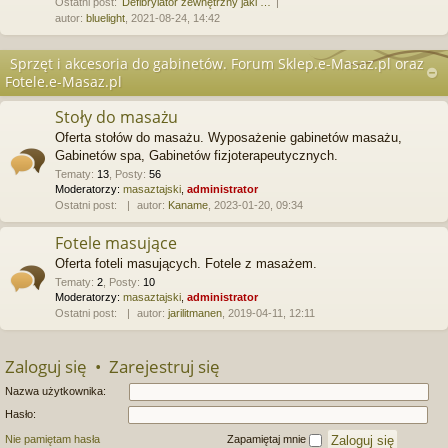
Ostatni post:
Defibrylator zewnętrzny jaki …
autor:
bluelight
, 2021-08-24, 14:42
Sprzęt i akcesoria do gabinetów. Forum Sklep.e-Masaz.pl oraz
Fotele.e-Masaz.pl
Stoły do masażu
Oferta stołów do masażu. Wyposażenie gabinetów masażu,
Gabinetów spa, Gabinetów fizjoterapeutycznych.
Tematy
:
13
,
Posty
:
56
Moderatorzy:
masaztajski
,
administrator
Ostatni post:
autor:
Kaname
, 2023-01-20, 09:34
Fotele masujące
Oferta foteli masujących. Fotele z masażem.
Tematy
:
2
,
Posty
:
10
Moderatorzy:
masaztajski
,
administrator
Ostatni post:
autor:
jarilitmanen
, 2019-04-11, 12:11
Zaloguj się
•
Zarejestruj się
Nazwa użytkownika:
Hasło:
Nie pamiętam hasła
Zapamiętaj mnie