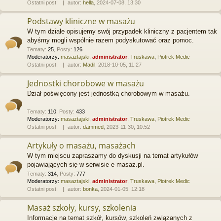
Ostatni post:
autor:
hella
, 2024-07-08, 13:30
Podstawy kliniczne w masażu
W tym dziale opisujemy swój przypadek kliniczny z pacjentem tak
abyśmy mogli wspólnie razem podyskutować oraz pomoc.
Tematy
:
25
,
Posty
:
126
Moderatorzy:
masaztajski
,
administrator
,
Truskawa
,
Piotrek Medic
Ostatni post:
autor:
Madil
, 2018-10-05, 11:27
Jednostki chorobowe w masażu
Dział poświęcony jest jednostką chorobowym w masażu.
Tematy
:
110
,
Posty
:
433
Moderatorzy:
masaztajski
,
administrator
,
Truskawa
,
Piotrek Medic
Ostatni post:
autor:
dammed
, 2023-11-30, 10:52
Artykuły o masażu, masażach
W tym miejscu zapraszamy do dyskusji na temat artykułów
pojawiających się w serwisie e-masaz.pl.
Tematy
:
314
,
Posty
:
777
Moderatorzy:
masaztajski
,
administrator
,
Truskawa
,
Piotrek Medic
Ostatni post:
autor:
bonka
, 2024-01-05, 12:18
Masaż szkoły, kursy, szkolenia
Informacje na temat szkół, kursów, szkoleń związanych z