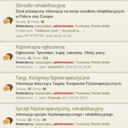
Ośrodki rehabilitacyjne
Dział poświęcony informacja na temat ośrodków rehabilitacyjnych
w Polsce oraz Europie.
Tematy
:
3
,
Posty
:
92
Moderatorzy:
masaztajski
,
administrator
,
Truskawa
,
Piotrek Medic
Ostatni post:
Təhlükəsiz oyun — bu şəxsin q…
pin up bet apk
autor:
, 2026-08-02, 07:46
Fizjoterapia ogłoszenia
Ogłoszenia: Sprzedam, kupię, zatrudnię. Oferty pracy.
Tematy
:
41
,
Posty
:
213
Moderatorzy:
masaztajski
,
administrator
,
Truskawa
,
Piotrek Medic
Ostatni post:
autor:
sylwia4012
, 2023-02-13, 19:28
Targi, Kongresy fizjoterapeutyczne
Informacje dotyczące Targów, Kongresów Fizjoterapeutycznych.
Tematy
:
37
,
Posty
:
99
Moderatorzy:
masaztajski
,
administrator
,
Truskawa
,
Piotrek Medic
Ostatni post:
autor:
Fransuła
, 2017-04-05, 09:13
Sprzęt fizjoterapeutyczny, rehabilitacyjny
Informacje sprzętu fizjoterapeutycznego i rehabilitacyjnego.
Tematy
:
15
,
Posty
:
34
Moderatorzy:
masaztajski
,
administrator
,
Truskawa
,
Piotrek Medic