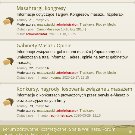
Masaż targi, kongresy
Informacje dotyczące Targów, Kongresów masażu, fizjoterapii.
Tematy
:
21
,
Posty
:
75
Moderatorzy:
masaztajski
,
administrator
,
Truskawa
,
Piotrek Medic
Ostatni post:
Camp Massage 16-18 luty 2018
autor:
administrator
, 2018-01-18, 15:25
Gabinety Masażu Opinie
Informacje związane z gabinetami masażu.[Zapraszamy do
umieszczania tutaj informacji, adres, opinie na temat gabinetów
masażu]
Tematy
:
22
,
Posty
:
148
Moderatorzy:
masaztajski
,
administrator
,
Truskawa
,
Piotrek Medic
Ostatni post:
autor:
kuuma
, 2020-11-17, 12:15
Konkursy, nagrody, losowania związane z masażem
Informacje o konkursach prowadzonych przez serwis e-Masaz.pl
oraz zaprzyjaźnionych firmy.
Tematy
:
73
,
Posty
:
670
Moderatorzy:
masaztajski
,
administrator
,
Truskawa
Ostatni post:
autor:
administrator
, 2020-03-29, 12:18
Forum zdrowotne, kosmetyczne. Spa & Wellness. Forum
serwisu Spa.e-Masaz.pl