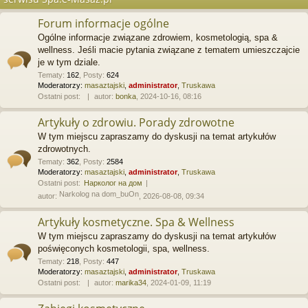
Forum informacje ogólne
Ogólne informacje związane zdrowiem, kosmetologią, spa &
wellness. Jeśli macie pytania związane z tematem umieszczajcie
je w tym dziale.
Tematy
:
162
,
Posty
:
624
Moderatorzy:
masaztajski
,
administrator
,
Truskawa
Ostatni post:
autor:
bonka
, 2024-10-16, 08:16
Artykuły o zdrowiu. Porady zdrowotne
W tym miejscu zapraszamy do dyskusji na temat artykułów
zdrowotnych.
Tematy
:
362
,
Posty
:
2584
Moderatorzy:
masaztajski
,
administrator
,
Truskawa
Ostatni post:
Нарколог на дом
Narkolog na dom_buOn
autor:
, 2026-08-08, 09:34
Artykuły kosmetyczne. Spa & Wellness
W tym miejscu zapraszamy do dyskusji na temat artykułów
poświęconych kosmetologii, spa, wellness.
Tematy
:
218
,
Posty
:
447
Moderatorzy:
masaztajski
,
administrator
,
Truskawa
Ostatni post:
autor:
marika34
, 2024-01-09, 11:19