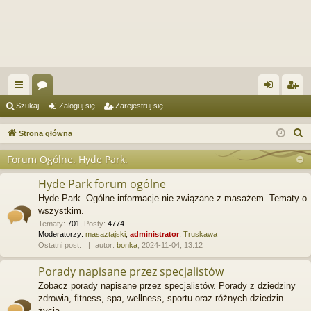
ię
or
al
ar
Szukaj
Zaloguj się
Zarejestruj się
ce
a
og
ej
S
Strona główna
j
uj
es
z
Forum Ogólne. Hyde Park.
u
…
si
tru
k
Hyde Park forum ogólne
ę
j
a
Hyde Park. Ogólne informacje nie związane z masażem. Tematy o
si
j
wszystkim.
Tematy
:
701
,
Posty
:
4774
ę
Moderatorzy:
masaztajski
,
administrator
,
Truskawa
Ostatni post:
autor:
bonka
, 2024-11-04, 13:12
Porady napisane przez specjalistów
Zobacz porady napisane przez specjalistów. Porady z dziedziny
zdrowia, fitness, spa, wellness, sportu oraz różnych dziedzin
życia.