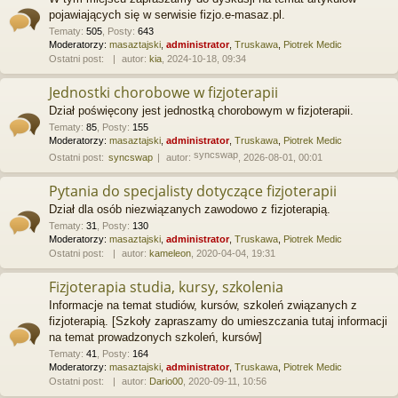
pojawiających się w serwisie fizjo.e-masaz.pl.
Tematy
:
505
,
Posty
:
643
Moderatorzy:
masaztajski
,
administrator
,
Truskawa
,
Piotrek Medic
Ostatni post:
autor:
kia
, 2024-10-18, 09:34
Jednostki chorobowe w fizjoterapii
Dział poświęcony jest jednostką chorobowym w fizjoterapii.
Tematy
:
85
,
Posty
:
155
Moderatorzy:
masaztajski
,
administrator
,
Truskawa
,
Piotrek Medic
syncswap
Ostatni post:
syncswap
autor:
, 2026-08-01, 00:01
Pytania do specjalisty dotyczące fizjoterapii
Dział dla osób niezwiązanych zawodowo z fizjoterapią.
Tematy
:
31
,
Posty
:
130
Moderatorzy:
masaztajski
,
administrator
,
Truskawa
,
Piotrek Medic
Ostatni post:
autor:
kameleon
, 2020-04-04, 19:31
Fizjoterapia studia, kursy, szkolenia
Informacje na temat studiów, kursów, szkoleń związanych z
fizjoterapią. [Szkoły zapraszamy do umieszczania tutaj informacji
na temat prowadzonych szkoleń, kursów]
Tematy
:
41
,
Posty
:
164
Moderatorzy:
masaztajski
,
administrator
,
Truskawa
,
Piotrek Medic
Ostatni post:
autor:
Dario00
, 2020-09-11, 10:56