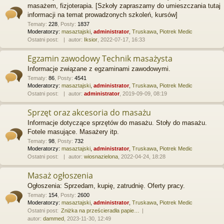
masażem, fizjoterapia. [Szkoły zapraszamy do umieszczania tutaj
informacji na temat prowadzonych szkoleń, kursów]
Tematy
:
228
,
Posty
:
1837
Moderatorzy:
masaztajski
,
administrator
,
Truskawa
,
Piotrek Medic
Ostatni post:
autor:
Iksior
, 2022-07-17, 16:33
Egzamin zawodowy Technik masażysta
Informacje związane z egzaminami zawodowymi.
Tematy
:
86
,
Posty
:
4541
Moderatorzy:
masaztajski
,
administrator
,
Truskawa
,
Piotrek Medic
Ostatni post:
autor:
administrator
, 2019-09-09, 08:19
Sprzęt oraz akcesoria do masażu
Informacje dotyczące sprzętów do masażu. Stoły do masażu.
Fotele masujące. Masażery itp.
Tematy
:
98
,
Posty
:
732
Moderatorzy:
masaztajski
,
administrator
,
Truskawa
,
Piotrek Medic
Ostatni post:
autor:
wiosnazielona
, 2022-04-24, 18:28
Masaż ogłoszenia
Ogłoszenia: Sprzedam, kupię, zatrudnię. Oferty pracy.
Tematy
:
154
,
Posty
:
2600
Moderatorzy:
masaztajski
,
administrator
,
Truskawa
,
Piotrek Medic
Ostatni post:
Zniżka na prześcieradła papie…
autor:
dammed
, 2023-11-30, 12:49