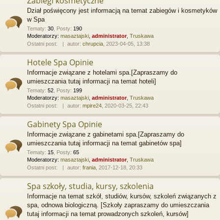
Zabiegi kosmetyczne
Dział poświęcony jest informacją na temat zabiegów i kosmetyków
w Spa
Tematy
:
30
,
Posty
:
190
Moderatorzy:
masaztajski
,
administrator
,
Truskawa
Ostatni post:
autor:
chrupcia
, 2023-04-05, 13:38
Hotele Spa Opinie
Informacje związane z hotelami spa.[Zapraszamy do
umieszczania tutaj informacji na temat hoteli]
Tematy
:
52
,
Posty
:
199
Moderatorzy:
masaztajski
,
administrator
,
Truskawa
Ostatni post:
autor:
mpire24
, 2020-03-25, 22:43
Gabinety Spa Opinie
Informacje związane z gabinetami spa.[Zapraszamy do
umieszczania tutaj informacji na temat gabinetów spa]
Tematy
:
15
,
Posty
:
65
Moderatorzy:
masaztajski
,
administrator
,
Truskawa
Ostatni post:
autor:
frania
, 2017-12-18, 20:33
Spa szkoły, studia, kursy, szkolenia
Informacje na temat szkół, studiów, kursów, szkoleń związanych z
spa, odnowa biologiczną. [Szkoły zapraszamy do umieszczania
tutaj informacji na temat prowadzonych szkoleń, kursów]