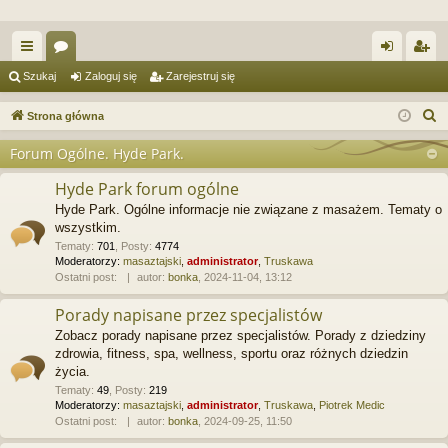
ię
or
al
ar
Szukaj
Zaloguj się
Zarejestruj się
ce
a
og
ej
S
Strona główna
j
uj
es
z
Forum Ogólne. Hyde Park.
u
…
si
tru
k
Hyde Park forum ogólne
ę
j
a
Hyde Park. Ogólne informacje nie związane z masażem. Tematy o
si
j
wszystkim.
Tematy
:
701
,
Posty
:
4774
ę
Moderatorzy:
masaztajski
,
administrator
,
Truskawa
Ostatni post:
autor:
bonka
, 2024-11-04, 13:12
Porady napisane przez specjalistów
Zobacz porady napisane przez specjalistów. Porady z dziedziny
zdrowia, fitness, spa, wellness, sportu oraz różnych dziedzin
życia.
Tematy
:
49
,
Posty
:
219
Moderatorzy:
masaztajski
,
administrator
,
Truskawa
,
Piotrek Medic
Ostatni post:
autor:
bonka
, 2024-09-25, 11:50