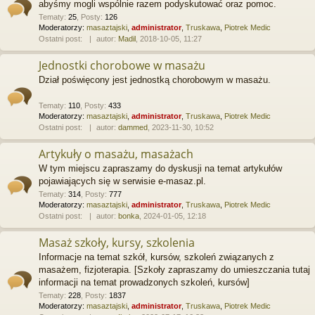
abyśmy mogli wspólnie razem podyskutować oraz pomoc.
Tematy
:
25
,
Posty
:
126
Moderatorzy:
masaztajski
,
administrator
,
Truskawa
,
Piotrek Medic
Ostatni post:
autor:
Madil
, 2018-10-05, 11:27
Jednostki chorobowe w masażu
Dział poświęcony jest jednostką chorobowym w masażu.
Tematy
:
110
,
Posty
:
433
Moderatorzy:
masaztajski
,
administrator
,
Truskawa
,
Piotrek Medic
Ostatni post:
autor:
dammed
, 2023-11-30, 10:52
Artykuły o masażu, masażach
W tym miejscu zapraszamy do dyskusji na temat artykułów
pojawiających się w serwisie e-masaz.pl.
Tematy
:
314
,
Posty
:
777
Moderatorzy:
masaztajski
,
administrator
,
Truskawa
,
Piotrek Medic
Ostatni post:
autor:
bonka
, 2024-01-05, 12:18
Masaż szkoły, kursy, szkolenia
Informacje na temat szkół, kursów, szkoleń związanych z
masażem, fizjoterapia. [Szkoły zapraszamy do umieszczania tutaj
informacji na temat prowadzonych szkoleń, kursów]
Tematy
:
228
,
Posty
:
1837
Moderatorzy:
masaztajski
,
administrator
,
Truskawa
,
Piotrek Medic