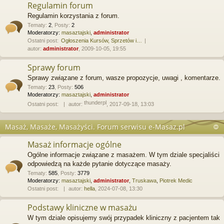
Regulamin forum
Regulamin korzystania z forum.
Tematy
:
2
,
Posty
:
2
Moderatorzy:
masaztajski
,
administrator
Ostatni post:
Ogłoszenia Kursów, Sprzetów i…
autor:
administrator
, 2009-10-05, 19:55
Sprawy forum
Sprawy związane z forum, wasze propozycje, uwagi , komentarze.
Tematy
:
23
,
Posty
:
506
Moderatorzy:
masaztajski
,
administrator
thunderpl
Ostatni post:
autor:
, 2017-09-18, 13:03
Masaż, Masaże, Masażyści. Forum serwisu e-Masaz.pl
Masaż informacje ogólne
Ogólne informacje związane z masażem. W tym dziale specjaliści
odpowiedzą na każde pytanie dotyczące masaży.
Tematy
:
585
,
Posty
:
3779
Moderatorzy:
masaztajski
,
administrator
,
Truskawa
,
Piotrek Medic
Ostatni post:
autor:
hella
, 2024-07-08, 13:30
Podstawy kliniczne w masażu
W tym dziale opisujemy swój przypadek kliniczny z pacjentem tak