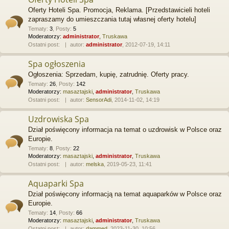
Oferty Hoteli Spa. Promocja, Reklama. [Przedstawicieli hoteli
zapraszamy do umieszczania tutaj własnej oferty hotelu]
Tematy
:
3
,
Posty
:
5
Moderatorzy:
administrator
,
Truskawa
Ostatni post:
autor:
administrator
, 2012-07-19, 14:11
Spa ogłoszenia
Ogłoszenia: Sprzedam, kupię, zatrudnię. Oferty pracy.
Tematy
:
26
,
Posty
:
142
Moderatorzy:
masaztajski
,
administrator
,
Truskawa
Ostatni post:
autor:
SensorAdi
, 2014-11-02, 14:19
Uzdrowiska Spa
Dział poświęcony informacja na temat o uzdrowisk w Polsce oraz
Europie.
Tematy
:
8
,
Posty
:
22
Moderatorzy:
masaztajski
,
administrator
,
Truskawa
Ostatni post:
autor:
melska
, 2019-05-23, 11:41
Aquaparki Spa
Dział poświęcony informacją na temat aquaparków w Polsce oraz
Europie.
Tematy
:
14
,
Posty
:
66
Moderatorzy:
masaztajski
,
administrator
,
Truskawa
Ostatni post:
autor:
dammed
, 2023-11-30, 10:56