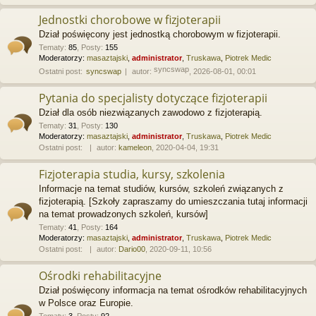
Jednostki chorobowe w fizjoterapii
Dział poświęcony jest jednostką chorobowym w fizjoterapii.
Tematy
:
85
,
Posty
:
155
Moderatorzy:
masaztajski
,
administrator
,
Truskawa
,
Piotrek Medic
syncswap
Ostatni post:
syncswap
autor:
, 2026-08-01, 00:01
Pytania do specjalisty dotyczące fizjoterapii
Dział dla osób niezwiązanych zawodowo z fizjoterapią.
Tematy
:
31
,
Posty
:
130
Moderatorzy:
masaztajski
,
administrator
,
Truskawa
,
Piotrek Medic
Ostatni post:
autor:
kameleon
, 2020-04-04, 19:31
Fizjoterapia studia, kursy, szkolenia
Informacje na temat studiów, kursów, szkoleń związanych z
fizjoterapią. [Szkoły zapraszamy do umieszczania tutaj informacji
na temat prowadzonych szkoleń, kursów]
Tematy
:
41
,
Posty
:
164
Moderatorzy:
masaztajski
,
administrator
,
Truskawa
,
Piotrek Medic
Ostatni post:
autor:
Dario00
, 2020-09-11, 10:56
Ośrodki rehabilitacyjne
Dział poświęcony informacja na temat ośrodków rehabilitacyjnych
w Polsce oraz Europie.