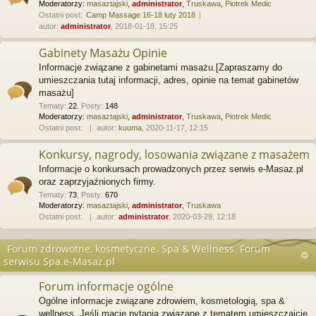
Moderatorzy:
masaztajski
,
administrator
,
Truskawa
,
Piotrek Medic
Ostatni post:
Camp Massage 16-18 luty 2018
autor:
administrator
, 2018-01-18, 15:25
Gabinety Masażu Opinie
Informacje związane z gabinetami masażu.[Zapraszamy do
umieszczania tutaj informacji, adres, opinie na temat gabinetów
masażu]
Tematy
:
22
,
Posty
:
148
Moderatorzy:
masaztajski
,
administrator
,
Truskawa
,
Piotrek Medic
Ostatni post:
autor:
kuuma
, 2020-11-17, 12:15
Konkursy, nagrody, losowania związane z masażem
Informacje o konkursach prowadzonych przez serwis e-Masaz.pl
oraz zaprzyjaźnionych firmy.
Tematy
:
73
,
Posty
:
670
Moderatorzy:
masaztajski
,
administrator
,
Truskawa
Ostatni post:
autor:
administrator
, 2020-03-29, 12:18
Forum zdrowotne, kosmetyczne. Spa & Wellness. Forum
serwisu Spa.e-Masaz.pl
Forum informacje ogólne
Ogólne informacje związane zdrowiem, kosmetologią, spa &
wellness. Jeśli macie pytania związane z tematem umieszczajcie