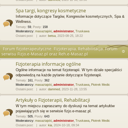
Spa targi, kongresy kosmetyczne
Informacje dotyczące Targów, Kongresów kosmetycznych, Spa &
Wellness.
Tematy
:
59
,
Posty
:
158
Moderatorzy:
masaztajski
,
administrator
,
Truskawa
Ostatni post:
autor:
betsa
, 2023-08-25, 18:22
Forum fizjoterapeutyczne. Fizjoterapia, Rehabilitacja. Forum
serwisu Fizjo.e-Masaz.pl oraz Reh.e-Masaz.pl
Fizjoterapia informacje ogólne
Ogólne informacje na temat fizjoterapii. W tym dziale specjaliści
odpowiedzą na każde pytanie dotyczące fizjoterapii.
Tematy
:
161
,
Posty
:
362
Moderatorzy:
masaztajski
,
administrator
,
Truskawa
,
Piotrek Medic
Ostatni post:
autor:
dammed
, 2023-11-28, 13:55
Artykuły o Fizjoterapii, Rehabilitacji
W tym miejscu zapraszamy do dyskusji na temat artykułów
pojawiających się w serwisie fizjo.e-masaz.pl.
Tematy
:
505
,
Posty
:
643
Moderatorzy:
masaztajski
,
administrator
,
Truskawa
,
Piotrek Medic
Ostatni post:
autor:
kia
, 2024-10-18, 09:34