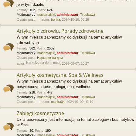
je w tym dziale.
Tematy
:
162
,
Posty
:
624
Moderatorzy:
masaztajski
,
administrator
,
Truskawa
Ostatni post:
autor:
bonka
, 2024-10-16, 08:16
Artykuły o zdrowiu. Porady zdrowotne
W tym miejscu zapraszamy do dyskusji na temat artykułów
zdrowotnych.
Tematy
:
362
,
Posty
:
2562
Moderatorzy:
masaztajski
,
administrator
,
Truskawa
Ostatni post:
Нарколог на дом
Narkolog na dom_mepi
autor:
, 2026-08-07, 10:27
Artykuły kosmetyczne. Spa & Wellness
W tym miejscu zapraszamy do dyskusji na temat artykułów
poświęconych kosmetologii, spa, wellness.
Tematy
:
218
,
Posty
:
447
Moderatorzy:
masaztajski
,
administrator
,
Truskawa
Ostatni post:
autor:
marika34
, 2024-01-09, 11:19
Zabiegi kosmetyczne
Dział poświęcony jest informacją na temat zabiegów i kosmetyków
w Spa
Tematy
:
30
,
Posty
:
190
Moderatorzy:
masaztajski
,
administrator
,
Truskawa