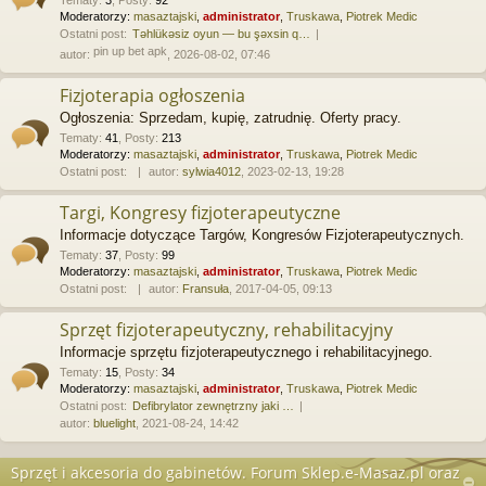
Tematy
:
3
,
Posty
:
92
Moderatorzy:
masaztajski
,
administrator
,
Truskawa
,
Piotrek Medic
Ostatni post:
Təhlükəsiz oyun — bu şəxsin q…
pin up bet apk
autor:
, 2026-08-02, 07:46
Fizjoterapia ogłoszenia
Ogłoszenia: Sprzedam, kupię, zatrudnię. Oferty pracy.
Tematy
:
41
,
Posty
:
213
Moderatorzy:
masaztajski
,
administrator
,
Truskawa
,
Piotrek Medic
Ostatni post:
autor:
sylwia4012
, 2023-02-13, 19:28
Targi, Kongresy fizjoterapeutyczne
Informacje dotyczące Targów, Kongresów Fizjoterapeutycznych.
Tematy
:
37
,
Posty
:
99
Moderatorzy:
masaztajski
,
administrator
,
Truskawa
,
Piotrek Medic
Ostatni post:
autor:
Fransuła
, 2017-04-05, 09:13
Sprzęt fizjoterapeutyczny, rehabilitacyjny
Informacje sprzętu fizjoterapeutycznego i rehabilitacyjnego.
Tematy
:
15
,
Posty
:
34
Moderatorzy:
masaztajski
,
administrator
,
Truskawa
,
Piotrek Medic
Ostatni post:
Defibrylator zewnętrzny jaki …
autor:
bluelight
, 2021-08-24, 14:42
Sprzęt i akcesoria do gabinetów. Forum Sklep.e-Masaz.pl oraz