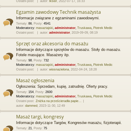
Ostatni post:
autor:
Iksior
, 2022-07-17, 16:33
Egzamin zawodowy Technik masażysta
Informacje związane z egzaminami zawodowymi.
Tematy
:
86
,
Posty
:
4541
Moderatorzy:
masaztajski
,
administrator
,
Truskawa
,
Piotrek Medic
Ostatni post:
autor:
administrator
, 2019-09-09, 08:19
Sprzęt oraz akcesoria do masażu
Informacje dotyczące sprzętów do masażu. Stoły do masażu.
Fotele masujące. Masażery itp.
Tematy
:
98
,
Posty
:
732
Moderatorzy:
masaztajski
,
administrator
,
Truskawa
,
Piotrek Medic
Ostatni post:
autor:
wiosnazielona
, 2022-04-24, 18:28
Masaż ogłoszenia
Ogłoszenia: Sprzedam, kupię, zatrudnię. Oferty pracy.
Tematy
:
154
,
Posty
:
2600
Moderatorzy:
masaztajski
,
administrator
,
Truskawa
,
Piotrek Medic
Ostatni post:
Zniżka na prześcieradła papie…
autor:
dammed
, 2023-11-30, 12:49
Masaż targi, kongresy
Informacje dotyczące Targów, Kongresów masażu, fizjoterapii.
Tematy
:
21
,
Posty
:
75