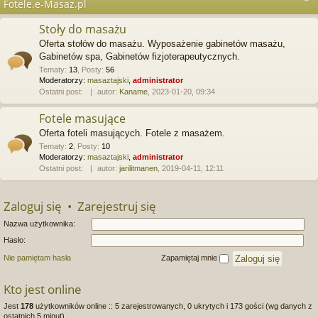
Fotele.e-Masaz.pl
Stoły do masażu
Oferta stołów do masażu. Wyposażenie gabinetów masażu,
Gabinetów spa, Gabinetów fizjoterapeutycznych.
Tematy
:
13
,
Posty
:
56
Moderatorzy:
masaztajski
,
administrator
Ostatni post:
autor:
Kaname
, 2023-01-20, 09:34
Fotele masujące
Oferta foteli masujących. Fotele z masażem.
Tematy
:
2
,
Posty
:
10
Moderatorzy:
masaztajski
,
administrator
Ostatni post:
autor:
jarilitmanen
, 2019-04-11, 12:11
Zaloguj się
•
Zarejestruj się
Nazwa użytkownika:
Hasło:
Nie pamiętam hasła
Zapamiętaj mnie
Kto jest online
Jest
178
użytkowników online :: 5 zarejestrowanych, 0 ukrytych i 173 gości (wg danych z
ostatnich 5 minut)