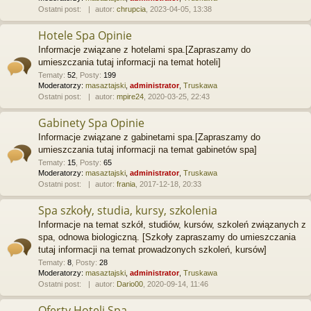
Ostatni post:
autor:
chrupcia
, 2023-04-05, 13:38
Hotele Spa Opinie
Informacje związane z hotelami spa.[Zapraszamy do
umieszczania tutaj informacji na temat hoteli]
Tematy
:
52
,
Posty
:
199
Moderatorzy:
masaztajski
,
administrator
,
Truskawa
Ostatni post:
autor:
mpire24
, 2020-03-25, 22:43
Gabinety Spa Opinie
Informacje związane z gabinetami spa.[Zapraszamy do
umieszczania tutaj informacji na temat gabinetów spa]
Tematy
:
15
,
Posty
:
65
Moderatorzy:
masaztajski
,
administrator
,
Truskawa
Ostatni post:
autor:
frania
, 2017-12-18, 20:33
Spa szkoły, studia, kursy, szkolenia
Informacje na temat szkół, studiów, kursów, szkoleń związanych z
spa, odnowa biologiczną. [Szkoły zapraszamy do umieszczania
tutaj informacji na temat prowadzonych szkoleń, kursów]
Tematy
:
8
,
Posty
:
28
Moderatorzy:
masaztajski
,
administrator
,
Truskawa
Ostatni post:
autor:
Dario00
, 2020-09-14, 11:46
Oferty Hoteli Spa