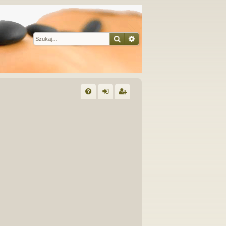
Szukaj
Wyszukiwanie zaawansow
W
FA
al
ar
Q
og
ej
uj
es
si
tru
ę
j
si
ę