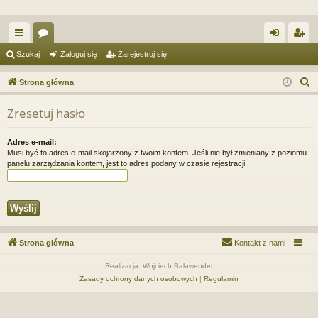
ię
or
al
ar
Szukaj
Zaloguj się
Zarejestruj się
ce
a
og
ej
S
Strona główna
j
uj
es
z
Zresetuj hasło
u
…
si
tru
k
ę
j
Adres e-mail:
a
Musi być to adres e-mail skojarzony z twoim kontem. Jeśli nie był zmieniany z poziomu
si
j
panelu zarządzania kontem, jest to adres podany w czasie rejestracji.
ę
Strona główna
Kontakt z nami
Realizacja: Wojciech Balawender
Zasady ochrony danych osobowych
|
Regulamin