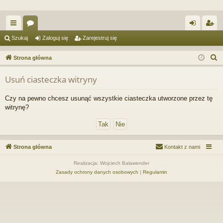
ię
or
al
ar
Szukaj
Zaloguj się
Zarejestruj się
ce
a
og
ej
S
Strona główna
j
uj
es
z
Usuń ciasteczka witryny
u
…
si
tru
k
ę
j
Czy na pewno chcesz usunąć wszystkie ciasteczka utworzone przez tę
a
witrynę?
si
j
ę
Strona główna
Kontakt z nami
Realizacja: Wojciech Balawender
Zasady ochrony danych osobowych
|
Regulamin