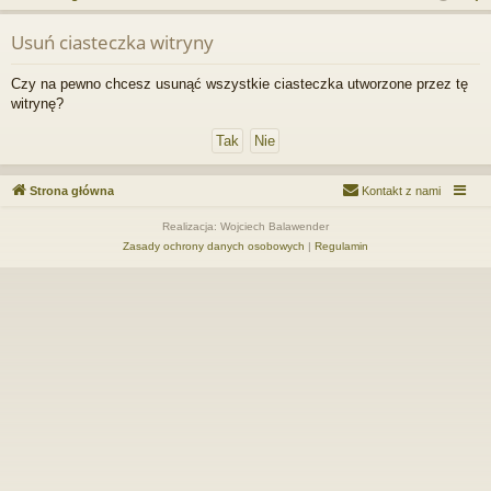
j
uj
es
z
Usuń ciasteczka witryny
u
…
si
tru
k
ę
j
Czy na pewno chcesz usunąć wszystkie ciasteczka utworzone przez tę
a
witrynę?
si
j
ę
Strona główna
Kontakt z nami
Realizacja: Wojciech Balawender
Zasady ochrony danych osobowych
|
Regulamin