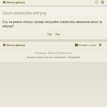
ce
a
og
ej
S
Strona główna
j
uj
es
z
Usuń ciasteczka witryny
u
…
si
tru
k
ę
j
Czy na pewno chcesz usunąć wszystkie ciasteczka utworzone przez tę
a
witrynę?
si
j
ę
Strona główna
Kontakt z nami
Realizacja: Wojciech Balawender
Zasady ochrony danych osobowych
|
Regulamin