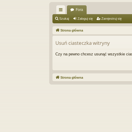
Fora
ię
Szukaj
Zaloguj się
Zarejestruj się
ce
Strona główna
j
Usuń ciasteczka witryny
…
Czy na pewno chcesz usunąć wszystkie cias
Strona główna