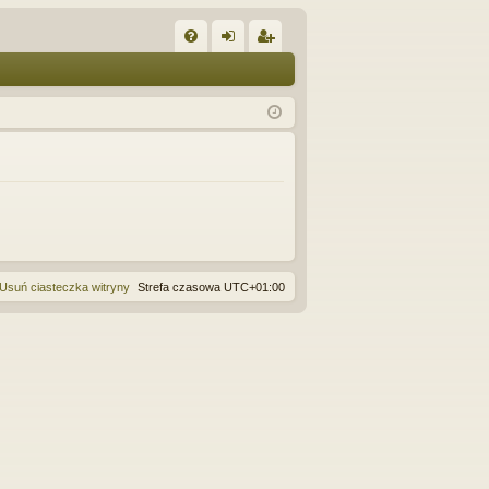
W
FA
al
ar
Q
og
ej
uj
es
si
tru
ę
j
si
ę
Usuń ciasteczka witryny
Strefa czasowa
UTC+01:00