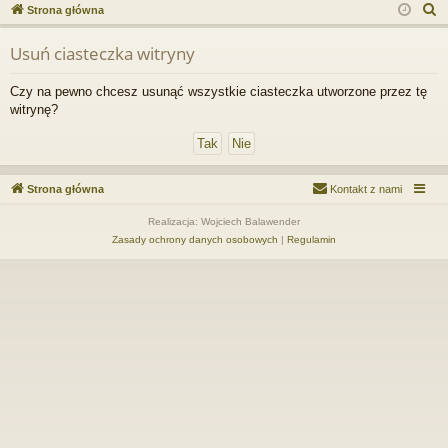
ce
a
og
ej
S
Strona główna
j
uj
es
z
Usuń ciasteczka witryny
u
…
si
tru
k
ę
j
Czy na pewno chcesz usunąć wszystkie ciasteczka utworzone przez tę
a
witrynę?
si
j
ę
Strona główna
Kontakt z nami
Realizacja: Wojciech Balawender
Zasady ochrony danych osobowych
|
Regulamin