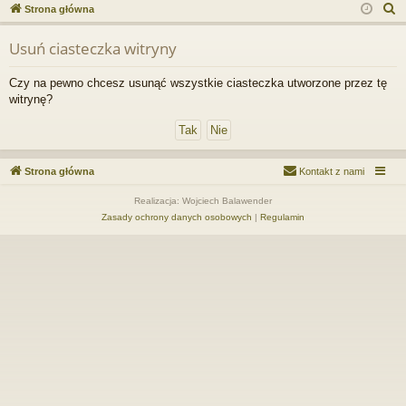
ce
a
og
ej
S
Strona główna
j
uj
es
z
Usuń ciasteczka witryny
u
…
si
tru
k
ę
j
Czy na pewno chcesz usunąć wszystkie ciasteczka utworzone przez tę
a
witrynę?
si
j
ę
Strona główna
Kontakt z nami
Realizacja: Wojciech Balawender
Zasady ochrony danych osobowych
|
Regulamin