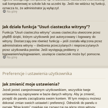
sali komputerowej w szkole lub na uczelni itp. Jeśli nie widzisz tej funkcji,
oznacza to, że administrator ją wyłączył.
Na górę
Jak działa funkcja “Usuń ciasteczka witryny”?
Funkcja “Usuń ciasteczka witryny” usuwa ciasteczka utworzone przez
phpBB dzięki, którym użytkownik jest autoryzowany i logowany do
witryny. Dostarczają one również funkcję – jeśli została włączona przez
administratora witryny – śledzenia przeczytanych i nieprzeczytanych
przez użytkownika postów. Jeśli występują problemy z
logowaniem/wylogowaniem, usunięcie ciasteczek może być pomocne.
Na górę
Preferencje i ustawienia użytkownika
Jak zmienić moje ustawienia?
Jeżeli jesteś zarejestrowanym użytkownikiem, wszystkie twoje
ustawienia są zapisywane w bazie danych witryny. Aby je zmienić,
przejdź do panelu zarządzania swoim kontem. W tym miejscu możesz
dokonać zmian swoich ustawień i preferencji. Odnośnik do panelu o
nazwie “Moje konto” znajduje się zazwyczaj na górze stron witryny.