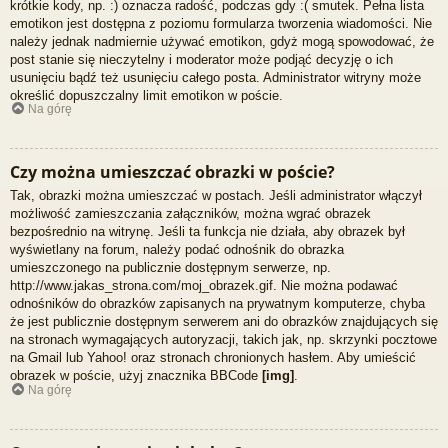
krótkie kody, np. :) oznacza radość, podczas gdy :( smutek. Pełna lista
emotikon jest dostępna z poziomu formularza tworzenia wiadomości. Nie
należy jednak nadmiernie używać emotikon, gdyż mogą spowodować, że
post stanie się nieczytelny i moderator może podjąć decyzję o ich
usunięciu bądź też usunięciu całego posta. Administrator witryny może
określić dopuszczalny limit emotikon w poście.
Na górę
Czy można umieszczać obrazki w poście?
Tak, obrazki można umieszczać w postach. Jeśli administrator włączył
możliwość zamieszczania załączników, można wgrać obrazek
bezpośrednio na witrynę. Jeśli ta funkcja nie działa, aby obrazek był
wyświetlany na forum, należy podać odnośnik do obrazka
umieszczonego na publicznie dostępnym serwerze, np.
http://www.jakas_strona.com/moj_obrazek.gif. Nie można podawać
odnośników do obrazków zapisanych na prywatnym komputerze, chyba
że jest publicznie dostępnym serwerem ani do obrazków znajdujących się
na stronach wymagających autoryzacji, takich jak, np. skrzynki pocztowe
na Gmail lub Yahoo! oraz stronach chronionych hasłem. Aby umieścić
obrazek w poście, użyj znacznika BBCode
[img]
.
Na górę