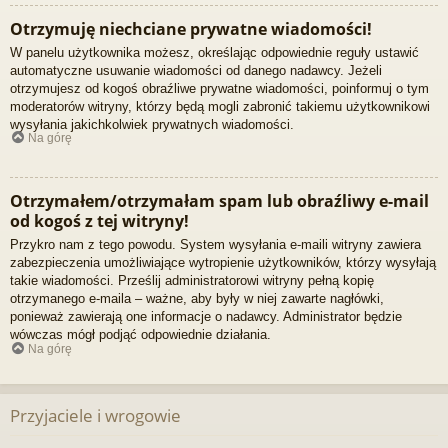
Otrzymuję niechciane prywatne wiadomości!
W panelu użytkownika możesz, określając odpowiednie reguły ustawić
automatyczne usuwanie wiadomości od danego nadawcy. Jeżeli
otrzymujesz od kogoś obraźliwe prywatne wiadomości, poinformuj o tym
moderatorów witryny, którzy będą mogli zabronić takiemu użytkownikowi
wysyłania jakichkolwiek prywatnych wiadomości.
Na górę
Otrzymałem/otrzymałam spam lub obraźliwy e-mail
od kogoś z tej witryny!
Przykro nam z tego powodu. System wysyłania e-maili witryny zawiera
zabezpieczenia umożliwiające wytropienie użytkowników, którzy wysyłają
takie wiadomości. Prześlij administratorowi witryny pełną kopię
otrzymanego e-maila – ważne, aby były w niej zawarte nagłówki,
ponieważ zawierają one informacje o nadawcy. Administrator będzie
wówczas mógł podjąć odpowiednie działania.
Na górę
Przyjaciele i wrogowie