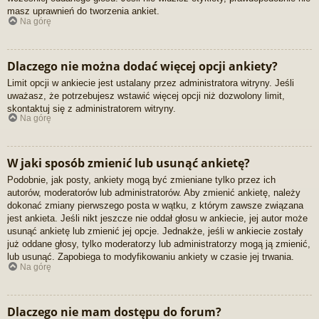
masz uprawnień do tworzenia ankiet.
Na górę
Dlaczego nie można dodać więcej opcji ankiety?
Limit opcji w ankiecie jest ustalany przez administratora witryny. Jeśli
uważasz, że potrzebujesz wstawić więcej opcji niż dozwolony limit,
skontaktuj się z administratorem witryny.
Na górę
W jaki sposób zmienić lub usunąć ankietę?
Podobnie, jak posty, ankiety mogą być zmieniane tylko przez ich
autorów, moderatorów lub administratorów. Aby zmienić ankietę, należy
dokonać zmiany pierwszego posta w wątku, z którym zawsze związana
jest ankieta. Jeśli nikt jeszcze nie oddał głosu w ankiecie, jej autor może
usunąć ankietę lub zmienić jej opcje. Jednakże, jeśli w ankiecie zostały
już oddane głosy, tylko moderatorzy lub administratorzy mogą ją zmienić,
lub usunąć. Zapobiega to modyfikowaniu ankiety w czasie jej trwania.
Na górę
Dlaczego nie mam dostępu do forum?