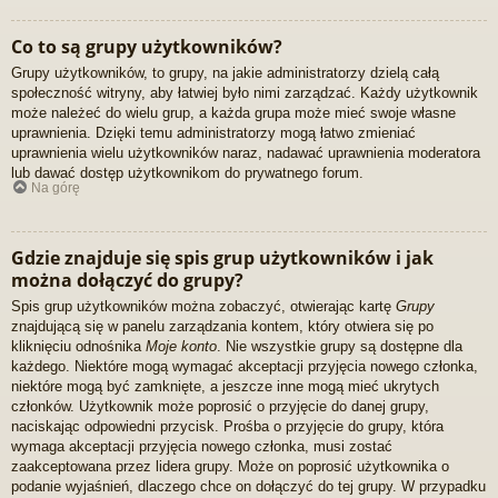
Co to są grupy użytkowników?
Grupy użytkowników, to grupy, na jakie administratorzy dzielą całą
społeczność witryny, aby łatwiej było nimi zarządzać. Każdy użytkownik
może należeć do wielu grup, a każda grupa może mieć swoje własne
uprawnienia. Dzięki temu administratorzy mogą łatwo zmieniać
uprawnienia wielu użytkowników naraz, nadawać uprawnienia moderatora
lub dawać dostęp użytkownikom do prywatnego forum.
Na górę
Gdzie znajduje się spis grup użytkowników i jak
można dołączyć do grupy?
Spis grup użytkowników można zobaczyć, otwierając kartę
Grupy
znajdującą się w panelu zarządzania kontem, który otwiera się po
kliknięciu odnośnika
Moje konto
. Nie wszystkie grupy są dostępne dla
każdego. Niektóre mogą wymagać akceptacji przyjęcia nowego członka,
niektóre mogą być zamknięte, a jeszcze inne mogą mieć ukrytych
członków. Użytkownik może poprosić o przyjęcie do danej grupy,
naciskając odpowiedni przycisk. Prośba o przyjęcie do grupy, która
wymaga akceptacji przyjęcia nowego członka, musi zostać
zaakceptowana przez lidera grupy. Może on poprosić użytkownika o
podanie wyjaśnień, dlaczego chce on dołączyć do tej grupy. W przypadku