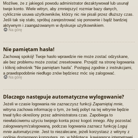
Możliwe, że z jakiegoś powodu administrator dezaktywował lub usunął
twoje konto. Wiele witryn, aby zmniejszyć rozmiar bazy danych,
cyklicznie usuwa użytkowników, którzy nic nie pisali przez dłuższy czas.
Jeśli tak się stało, spróbuj zarejestrować się ponownie i bądź bardziej
aktywnym i zaangażowanym w dyskusje użytkownikiem.
Na górę
Nie pamiętam hasła!
Zachowaj spokój! Twoje hasło wprawdzie nie może zostać odzyskane,
ale bez problemu może zostać zresetowane. Przejdź na stronę logowania
i kliknij odnośnik “Nie pamiętam hasła”. Postępuj zgodnie z instrukcjami,
a prawdopodobnie niedługo znów będziesz móc się zalogować.
Na górę
Dlaczego następuje automatyczne wylogowanie?
Jeżeli w czasie logowania nie zaznaczysz funkcji
Zapamiętaj mnie
,
witryna zachowa informację o tym, że twój pobyt na tej witrynie będzie
trwał tylko określony przez administratora czas. Zapobiega to
niewłaściwemu użyciu twojego konta przez kogoś innego. Aby pozostać
zalogowanym/zalogowaną, podczas logowania zaznacz funkcję
Loguj
mnie automatycznie
. Jest to niezalecane, jeżeli korzystasz z witryny z
ogólnie dostępnego komputera, np. w bibliotece, kawiarence internetowej,