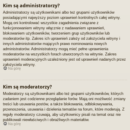
Kim są administratorzy?
Administratorzy są użytkownikami albo też grupami użytkowników
posiadającymi najwyższy poziom uprawnień kontrolnych całej witryny.
Mogą oni kontrolować wszystkie zagadnienia związane z
funkcjonowaniem witryny włącznie z nadawaniem uprawnień,
blokowaniem użytkowników, tworzeniem grup użytkowników lub
moderatorów itp. Zakres ich uprawnień zależy od założyciela witryny i
innych administratorów mających prawo nominowania nowych
administratorów. Administratorzy mogą mieć pełne uprawnienia
moderatorów na wszystkich forach utworzonych na witrynie. Zakres
uprawnień moderacyjnych uzależniony jest od uprawnień nadanych przez
założyciela witryny.
Na górę
Kim są moderatorzy?
Moderatorzy są użytkownikami albo też grupami użytkowników, których
zadaniem jest codzienne przeglądanie forów. Mają oni możliwość zmiany
treści lub usuwania postów, a także blokowania, odblokowywania,
przenoszenia, usuwania i dzielenia tematów na forum, które moderują. Z
reguły moderatorzy czuwają, aby użytkownicy pisali na temat oraz nie
publikowali niewłaściwych i obraźliwych materiałów.
Na górę