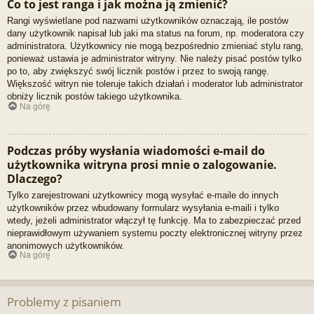
Co to jest ranga i jak można ją zmienić?
Rangi wyświetlane pod nazwami użytkowników oznaczają, ile postów
dany użytkownik napisał lub jaki ma status na forum, np. moderatora czy
administratora. Użytkownicy nie mogą bezpośrednio zmieniać stylu rang,
ponieważ ustawia je administrator witryny. Nie należy pisać postów tylko
po to, aby zwiększyć swój licznik postów i przez to swoją rangę.
Większość witryn nie toleruje takich działań i moderator lub administrator
obniży licznik postów takiego użytkownika.
Na górę
Podczas próby wysłania wiadomości e-mail do
użytkownika witryna prosi mnie o zalogowanie.
Dlaczego?
Tylko zarejestrowani użytkownicy mogą wysyłać e-maile do innych
użytkowników przez wbudowany formularz wysyłania e-maili i tylko
wtedy, jeżeli administrator włączył tę funkcję. Ma to zabezpieczać przed
nieprawidłowym używaniem systemu poczty elektronicznej witryny przez
anonimowych użytkowników.
Na górę
Problemy z pisaniem