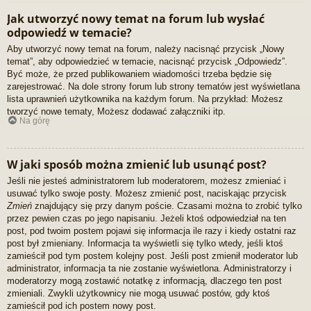
Jak utworzyć nowy temat na forum lub wysłać
odpowiedź w temacie?
Aby utworzyć nowy temat na forum, należy nacisnąć przycisk „Nowy
temat”, aby odpowiedzieć w temacie, nacisnąć przycisk „Odpowiedz”.
Być może, że przed publikowaniem wiadomości trzeba będzie się
zarejestrować. Na dole strony forum lub strony tematów jest wyświetlana
lista uprawnień użytkownika na każdym forum. Na przykład: Możesz
tworzyć nowe tematy, Możesz dodawać załączniki itp.
Na górę
W jaki sposób można zmienić lub usunąć post?
Jeśli nie jesteś administratorem lub moderatorem, możesz zmieniać i
usuwać tylko swoje posty. Możesz zmienić post, naciskając przycisk
Zmień
znajdujący się przy danym poście. Czasami można to zrobić tylko
przez pewien czas po jego napisaniu. Jeżeli ktoś odpowiedział na ten
post, pod twoim postem pojawi się informacja ile razy i kiedy ostatni raz
post był zmieniany. Informacja ta wyświetli się tylko wtedy, jeśli ktoś
zamieścił pod tym postem kolejny post. Jeśli post zmienił moderator lub
administrator, informacja ta nie zostanie wyświetlona. Administratorzy i
moderatorzy mogą zostawić notatkę z informacją, dlaczego ten post
zmieniali. Zwykli użytkownicy nie mogą usuwać postów, gdy ktoś
zamieścił pod ich postem nowy post.