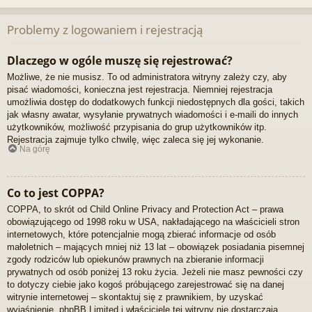
Problemy z logowaniem i rejestracją
Dlaczego w ogóle muszę się rejestrować?
Możliwe, że nie musisz. To od administratora witryny zależy czy, aby
pisać wiadomości, konieczna jest rejestracja. Niemniej rejestracja
umożliwia dostęp do dodatkowych funkcji niedostępnych dla gości, takich
jak własny awatar, wysyłanie prywatnych wiadomości i e-maili do innych
użytkowników, możliwość przypisania do grup użytkowników itp.
Rejestracja zajmuje tylko chwilę, więc zaleca się jej wykonanie.
Na górę
Co to jest COPPA?
COPPA, to skrót od Child Online Privacy and Protection Act – prawa
obowiązującego od 1998 roku w USA, nakładającego na właścicieli stron
internetowych, które potencjalnie mogą zbierać informacje od osób
małoletnich – mających mniej niż 13 lat – obowiązek posiadania pisemnej
zgody rodziców lub opiekunów prawnych na zbieranie informacji
prywatnych od osób poniżej 13 roku życia. Jeżeli nie masz pewności czy
to dotyczy ciebie jako kogoś próbującego zarejestrować się na danej
witrynie internetowej – skontaktuj się z prawnikiem, by uzyskać
wyjaśnienie. phpBB Limited i właściciele tej witryny nie dostarczają