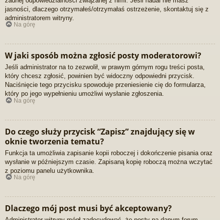
żadnej odpowiedzialności związanej z nimi. Jeśli nadal nie masz
jasności, dlaczego otrzymałeś/otrzymałaś ostrzeżenie, skontaktuj się z
administratorem witryny.
Na górę
W jaki sposób można zgłosić posty moderatorowi?
Jeśli administrator na to zezwolił, w prawym górnym rogu treści posta,
który chcesz zgłosić, powinien być widoczny odpowiedni przycisk.
Naciśnięcie tego przycisku spowoduje przeniesienie cię do formularza,
który po jego wypełnieniu umożliwi wysłanie zgłoszenia.
Na górę
Do czego służy przycisk “Zapisz” znajdujący się w
oknie tworzenia tematu?
Funkcja ta umożliwia zapisanie kopii roboczej i dokończenie pisania oraz
wysłanie w późniejszym czasie. Zapisaną kopię roboczą można wczytać
z poziomu panelu użytkownika.
Na górę
Dlaczego mój post musi być akceptowany?
Administrator witryny mógł zadecydować, że posty na danym forum