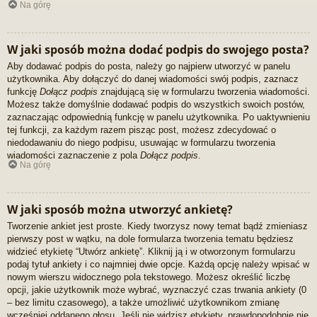
Na górę
W jaki sposób można dodać podpis do swojego posta?
Aby dodawać podpis do posta, należy go najpierw utworzyć w panelu
użytkownika. Aby dołączyć do danej wiadomości swój podpis, zaznacz
funkcję
Dołącz podpis
znajdującą się w formularzu tworzenia wiadomości.
Możesz także domyślnie dodawać podpis do wszystkich swoich postów,
zaznaczając odpowiednią funkcję w panelu użytkownika. Po uaktywnieniu
tej funkcji, za każdym razem pisząc post, możesz zdecydować o
niedodawaniu do niego podpisu, usuwając w formularzu tworzenia
wiadomości zaznaczenie z pola
Dołącz podpis
.
Na górę
W jaki sposób można utworzyć ankietę?
Tworzenie ankiet jest proste. Kiedy tworzysz nowy temat bądź zmieniasz
pierwszy post w wątku, na dole formularza tworzenia tematu będziesz
widzieć etykietę “Utwórz ankietę”. Kliknij ją i w otworzonym formularzu
podaj tytuł ankiety i co najmniej dwie opcje. Każdą opcję należy wpisać w
nowym wierszu widocznego pola tekstowego. Możesz określić liczbę
opcji, jakie użytkownik może wybrać, wyznaczyć czas trwania ankiety (0
– bez limitu czasowego), a także umożliwić użytkownikom zmianę
wcześniej oddanego głosu. Jeśli nie widzisz etykiety, prawdopodobnie nie