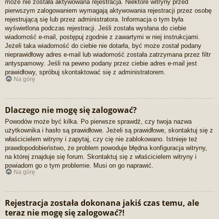
może nie została aktywowana rejestracja. Niektóre witryny przed
pierwszym zalogowaniem wymagają aktywowania rejestracji przez osobę
rejestrującą się lub przez administratora. Informacja o tym była
wyświetlona podczas rejestracji. Jeśli została wysłana do ciebie
wiadomość e-mail, postępuj zgodnie z zawartymi w niej instrukcjami.
Jeżeli taka wiadomość do ciebie nie dotarła, być może został podany
nieprawidłowy adres e-mail lub wiadomość została zatrzymana przez filtr
antyspamowy. Jeśli na pewno podany przez ciebie adres e-mail jest
prawidłowy, spróbuj skontaktować się z administratorem.
Na górę
Dlaczego nie mogę się zalogować?
Powodów może być kilka. Po pierwsze sprawdź, czy twoja nazwa
użytkownika i hasło są prawidłowe. Jeżeli są prawidłowe, skontaktuj się z
właścicielem witryny i zapytaj, czy cię nie zablokowano. Istnieje też
prawdopodobieństwo, że problem powoduje błędna konfiguracja witryny,
na której znajduje się forum. Skontaktuj się z właścicielem witryny i
powiadom go o tym problemie. Musi on go naprawić.
Na górę
Rejestracja została dokonana jakiś czas temu, ale
teraz nie mogę się zalogować?!