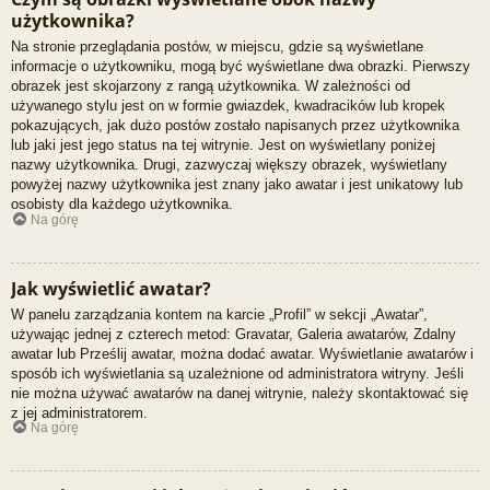
użytkownika?
Na stronie przeglądania postów, w miejscu, gdzie są wyświetlane
informacje o użytkowniku, mogą być wyświetlane dwa obrazki. Pierwszy
obrazek jest skojarzony z rangą użytkownika. W zależności od
używanego stylu jest on w formie gwiazdek, kwadracików lub kropek
pokazujących, jak dużo postów zostało napisanych przez użytkownika
lub jaki jest jego status na tej witrynie. Jest on wyświetlany poniżej
nazwy użytkownika. Drugi, zazwyczaj większy obrazek, wyświetlany
powyżej nazwy użytkownika jest znany jako awatar i jest unikatowy lub
osobisty dla każdego użytkownika.
Na górę
Jak wyświetlić awatar?
W panelu zarządzania kontem na karcie „Profil” w sekcji „Awatar”,
używając jednej z czterech metod: Gravatar, Galeria awatarów, Zdalny
awatar lub Prześlij awatar, można dodać awatar. Wyświetlanie awatarów i
sposób ich wyświetlania są uzależnione od administratora witryny. Jeśli
nie można używać awatarów na danej witrynie, należy skontaktować się
z jej administratorem.
Na górę