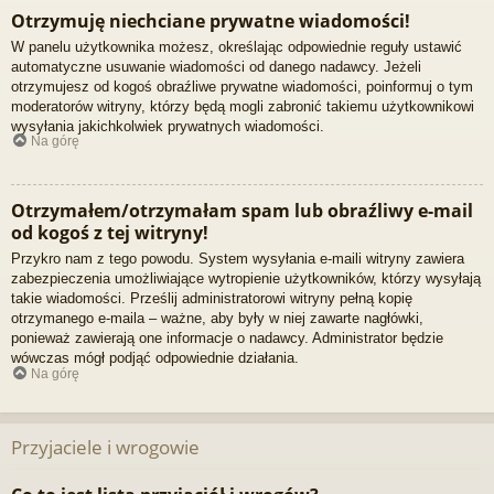
Otrzymuję niechciane prywatne wiadomości!
W panelu użytkownika możesz, określając odpowiednie reguły ustawić
automatyczne usuwanie wiadomości od danego nadawcy. Jeżeli
otrzymujesz od kogoś obraźliwe prywatne wiadomości, poinformuj o tym
moderatorów witryny, którzy będą mogli zabronić takiemu użytkownikowi
wysyłania jakichkolwiek prywatnych wiadomości.
Na górę
Otrzymałem/otrzymałam spam lub obraźliwy e-mail
od kogoś z tej witryny!
Przykro nam z tego powodu. System wysyłania e-maili witryny zawiera
zabezpieczenia umożliwiające wytropienie użytkowników, którzy wysyłają
takie wiadomości. Prześlij administratorowi witryny pełną kopię
otrzymanego e-maila – ważne, aby były w niej zawarte nagłówki,
ponieważ zawierają one informacje o nadawcy. Administrator będzie
wówczas mógł podjąć odpowiednie działania.
Na górę
Przyjaciele i wrogowie