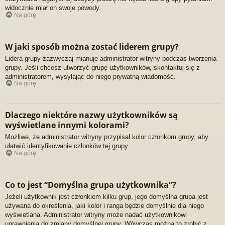
widocznie miał on swoje powody.
Na górę
W jaki sposób można zostać liderem grupy?
Lidera grupy zazwyczaj mianuje administrator witryny podczas tworzenia
grupy. Jeśli chcesz utworzyć grupę użytkowników, skontaktuj się z
administratorem, wysyłając do niego prywatną wiadomość.
Na górę
Dlaczego niektóre nazwy użytkowników są
wyświetlane innymi kolorami?
Możliwe, że administrator witryny przypisał kolor członkom grupy, aby
ułatwić identyfikowanie członków tej grupy.
Na górę
Co to jest “Domyślna grupa użytkownika”?
Jeżeli użytkownik jest członkiem kilku grup, jego domyślna grupa jest
używana do określenia, jaki kolor i ranga będzie domyślnie dla niego
wyświetlana. Administrator witryny może nadać użytkownikowi
uprawnienia do zmiany domyślnej grupy. Wówczas można to zrobić z