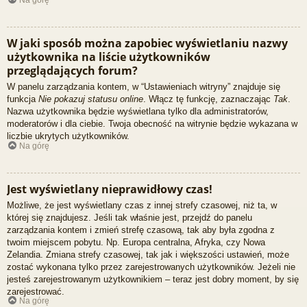
Na górę
W jaki sposób można zapobiec wyświetlaniu nazwy
użytkownika na liście użytkowników
przeglądających forum?
W panelu zarządzania kontem, w “Ustawieniach witryny” znajduje się
funkcja
Nie pokazuj statusu online
. Włącz tę funkcję, zaznaczając
Tak
.
Nazwa użytkownika będzie wyświetlana tylko dla administratorów,
moderatorów i dla ciebie. Twoja obecność na witrynie będzie wykazana w
liczbie ukrytych użytkowników.
Na górę
Jest wyświetlany nieprawidłowy czas!
Możliwe, że jest wyświetlany czas z innej strefy czasowej, niż ta, w
której się znajdujesz. Jeśli tak właśnie jest, przejdź do panelu
zarządzania kontem i zmień strefę czasową, tak aby była zgodna z
twoim miejscem pobytu. Np. Europa centralna, Afryka, czy Nowa
Zelandia. Zmiana strefy czasowej, tak jak i większości ustawień, może
zostać wykonana tylko przez zarejestrowanych użytkowników. Jeżeli nie
jesteś zarejestrowanym użytkownikiem – teraz jest dobry moment, by się
zarejestrować.
Na górę