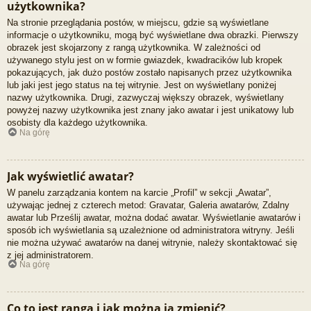
użytkownika?
Na stronie przeglądania postów, w miejscu, gdzie są wyświetlane
informacje o użytkowniku, mogą być wyświetlane dwa obrazki. Pierwszy
obrazek jest skojarzony z rangą użytkownika. W zależności od
używanego stylu jest on w formie gwiazdek, kwadracików lub kropek
pokazujących, jak dużo postów zostało napisanych przez użytkownika
lub jaki jest jego status na tej witrynie. Jest on wyświetlany poniżej
nazwy użytkownika. Drugi, zazwyczaj większy obrazek, wyświetlany
powyżej nazwy użytkownika jest znany jako awatar i jest unikatowy lub
osobisty dla każdego użytkownika.
Na górę
Jak wyświetlić awatar?
W panelu zarządzania kontem na karcie „Profil” w sekcji „Awatar”,
używając jednej z czterech metod: Gravatar, Galeria awatarów, Zdalny
awatar lub Prześlij awatar, można dodać awatar. Wyświetlanie awatarów i
sposób ich wyświetlania są uzależnione od administratora witryny. Jeśli
nie można używać awatarów na danej witrynie, należy skontaktować się
z jej administratorem.
Na górę
Co to jest ranga i jak można ją zmienić?