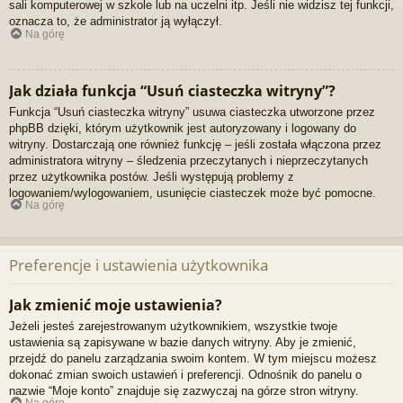
sali komputerowej w szkole lub na uczelni itp. Jeśli nie widzisz tej funkcji,
oznacza to, że administrator ją wyłączył.
Na górę
Jak działa funkcja “Usuń ciasteczka witryny”?
Funkcja “Usuń ciasteczka witryny” usuwa ciasteczka utworzone przez
phpBB dzięki, którym użytkownik jest autoryzowany i logowany do
witryny. Dostarczają one również funkcję – jeśli została włączona przez
administratora witryny – śledzenia przeczytanych i nieprzeczytanych
przez użytkownika postów. Jeśli występują problemy z
logowaniem/wylogowaniem, usunięcie ciasteczek może być pomocne.
Na górę
Preferencje i ustawienia użytkownika
Jak zmienić moje ustawienia?
Jeżeli jesteś zarejestrowanym użytkownikiem, wszystkie twoje
ustawienia są zapisywane w bazie danych witryny. Aby je zmienić,
przejdź do panelu zarządzania swoim kontem. W tym miejscu możesz
dokonać zmian swoich ustawień i preferencji. Odnośnik do panelu o
nazwie “Moje konto” znajduje się zazwyczaj na górze stron witryny.