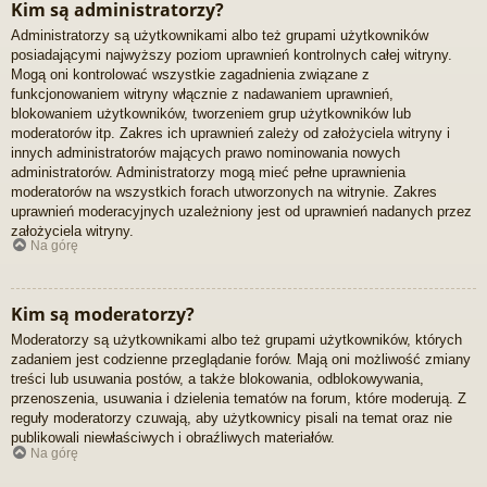
Kim są administratorzy?
Administratorzy są użytkownikami albo też grupami użytkowników
posiadającymi najwyższy poziom uprawnień kontrolnych całej witryny.
Mogą oni kontrolować wszystkie zagadnienia związane z
funkcjonowaniem witryny włącznie z nadawaniem uprawnień,
blokowaniem użytkowników, tworzeniem grup użytkowników lub
moderatorów itp. Zakres ich uprawnień zależy od założyciela witryny i
innych administratorów mających prawo nominowania nowych
administratorów. Administratorzy mogą mieć pełne uprawnienia
moderatorów na wszystkich forach utworzonych na witrynie. Zakres
uprawnień moderacyjnych uzależniony jest od uprawnień nadanych przez
założyciela witryny.
Na górę
Kim są moderatorzy?
Moderatorzy są użytkownikami albo też grupami użytkowników, których
zadaniem jest codzienne przeglądanie forów. Mają oni możliwość zmiany
treści lub usuwania postów, a także blokowania, odblokowywania,
przenoszenia, usuwania i dzielenia tematów na forum, które moderują. Z
reguły moderatorzy czuwają, aby użytkownicy pisali na temat oraz nie
publikowali niewłaściwych i obraźliwych materiałów.
Na górę