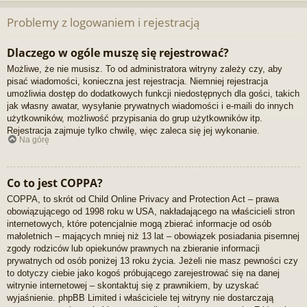
Problemy z logowaniem i rejestracją
Dlaczego w ogóle muszę się rejestrować?
Możliwe, że nie musisz. To od administratora witryny zależy czy, aby
pisać wiadomości, konieczna jest rejestracja. Niemniej rejestracja
umożliwia dostęp do dodatkowych funkcji niedostępnych dla gości, takich
jak własny awatar, wysyłanie prywatnych wiadomości i e-maili do innych
użytkowników, możliwość przypisania do grup użytkowników itp.
Rejestracja zajmuje tylko chwilę, więc zaleca się jej wykonanie.
Na górę
Co to jest COPPA?
COPPA, to skrót od Child Online Privacy and Protection Act – prawa
obowiązującego od 1998 roku w USA, nakładającego na właścicieli stron
internetowych, które potencjalnie mogą zbierać informacje od osób
małoletnich – mających mniej niż 13 lat – obowiązek posiadania pisemnej
zgody rodziców lub opiekunów prawnych na zbieranie informacji
prywatnych od osób poniżej 13 roku życia. Jeżeli nie masz pewności czy
to dotyczy ciebie jako kogoś próbującego zarejestrować się na danej
witrynie internetowej – skontaktuj się z prawnikiem, by uzyskać
wyjaśnienie. phpBB Limited i właściciele tej witryny nie dostarczają