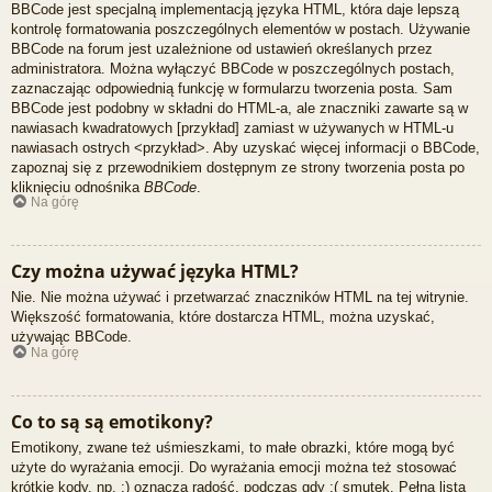
BBCode jest specjalną implementacją języka HTML, która daje lepszą
kontrolę formatowania poszczególnych elementów w postach. Używanie
BBCode na forum jest uzależnione od ustawień określanych przez
administratora. Można wyłączyć BBCode w poszczególnych postach,
zaznaczając odpowiednią funkcję w formularzu tworzenia posta. Sam
BBCode jest podobny w składni do HTML-a, ale znaczniki zawarte są w
nawiasach kwadratowych [przykład] zamiast w używanych w HTML-u
nawiasach ostrych <przykład>. Aby uzyskać więcej informacji o BBCode,
zapoznaj się z przewodnikiem dostępnym ze strony tworzenia posta po
kliknięciu odnośnika
BBCode
.
Na górę
Czy można używać języka HTML?
Nie. Nie można używać i przetwarzać znaczników HTML na tej witrynie.
Większość formatowania, które dostarcza HTML, można uzyskać,
używając BBCode.
Na górę
Co to są są emotikony?
Emotikony, zwane też uśmieszkami, to małe obrazki, które mogą być
użyte do wyrażania emocji. Do wyrażania emocji można też stosować
krótkie kody, np. :) oznacza radość, podczas gdy :( smutek. Pełna lista