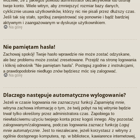
Możliwe, że z jakiegoś powodu administrator dezaktywował lub usunął
twoje konto. Wiele witryn, aby zmniejszyć rozmiar bazy danych,
cyklicznie usuwa użytkowników, którzy nic nie pisali przez dłuższy czas.
Jeśli tak się stało, spróbuj zarejestrować się ponownie i bądź bardziej
aktywnym i zaangażowanym w dyskusje użytkownikiem.
Na górę
Nie pamiętam hasła!
Zachowaj spokój! Twoje hasło wprawdzie nie może zostać odzyskane,
ale bez problemu może zostać zresetowane. Przejdź na stronę logowania
i kliknij odnośnik “Nie pamiętam hasła”. Postępuj zgodnie z instrukcjami,
a prawdopodobnie niedługo znów będziesz móc się zalogować.
Na górę
Dlaczego następuje automatyczne wylogowanie?
Jeżeli w czasie logowania nie zaznaczysz funkcji
Zapamiętaj mnie
,
witryna zachowa informację o tym, że twój pobyt na tej witrynie będzie
trwał tylko określony przez administratora czas. Zapobiega to
niewłaściwemu użyciu twojego konta przez kogoś innego. Aby pozostać
zalogowanym/zalogowaną, podczas logowania zaznacz funkcję
Loguj
mnie automatycznie
. Jest to niezalecane, jeżeli korzystasz z witryny z
ogólnie dostępnego komputera, np. w bibliotece, kawiarence internetowej,