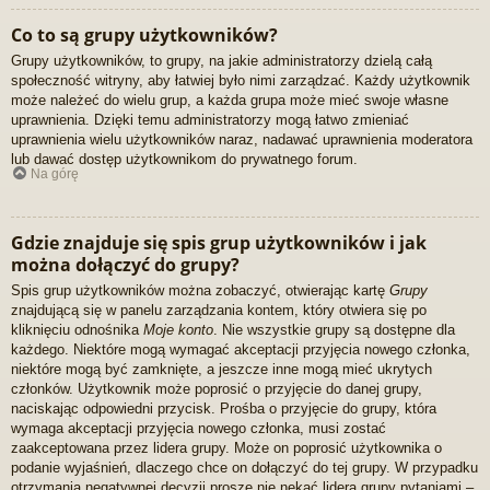
Co to są grupy użytkowników?
Grupy użytkowników, to grupy, na jakie administratorzy dzielą całą
społeczność witryny, aby łatwiej było nimi zarządzać. Każdy użytkownik
może należeć do wielu grup, a każda grupa może mieć swoje własne
uprawnienia. Dzięki temu administratorzy mogą łatwo zmieniać
uprawnienia wielu użytkowników naraz, nadawać uprawnienia moderatora
lub dawać dostęp użytkownikom do prywatnego forum.
Na górę
Gdzie znajduje się spis grup użytkowników i jak
można dołączyć do grupy?
Spis grup użytkowników można zobaczyć, otwierając kartę
Grupy
znajdującą się w panelu zarządzania kontem, który otwiera się po
kliknięciu odnośnika
Moje konto
. Nie wszystkie grupy są dostępne dla
każdego. Niektóre mogą wymagać akceptacji przyjęcia nowego członka,
niektóre mogą być zamknięte, a jeszcze inne mogą mieć ukrytych
członków. Użytkownik może poprosić o przyjęcie do danej grupy,
naciskając odpowiedni przycisk. Prośba o przyjęcie do grupy, która
wymaga akceptacji przyjęcia nowego członka, musi zostać
zaakceptowana przez lidera grupy. Może on poprosić użytkownika o
podanie wyjaśnień, dlaczego chce on dołączyć do tej grupy. W przypadku
otrzymania negatywnej decyzji proszę nie nękać lidera grupy pytaniami –