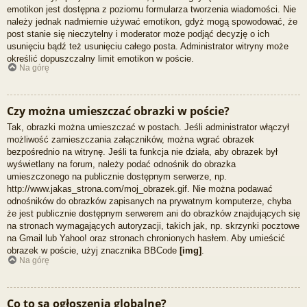
emotikon jest dostępna z poziomu formularza tworzenia wiadomości. Nie
należy jednak nadmiernie używać emotikon, gdyż mogą spowodować, że
post stanie się nieczytelny i moderator może podjąć decyzję o ich
usunięciu bądź też usunięciu całego posta. Administrator witryny może
określić dopuszczalny limit emotikon w poście.
Na górę
Czy można umieszczać obrazki w poście?
Tak, obrazki można umieszczać w postach. Jeśli administrator włączył
możliwość zamieszczania załączników, można wgrać obrazek
bezpośrednio na witrynę. Jeśli ta funkcja nie działa, aby obrazek był
wyświetlany na forum, należy podać odnośnik do obrazka
umieszczonego na publicznie dostępnym serwerze, np.
http://www.jakas_strona.com/moj_obrazek.gif. Nie można podawać
odnośników do obrazków zapisanych na prywatnym komputerze, chyba
że jest publicznie dostępnym serwerem ani do obrazków znajdujących się
na stronach wymagających autoryzacji, takich jak, np. skrzynki pocztowe
na Gmail lub Yahoo! oraz stronach chronionych hasłem. Aby umieścić
obrazek w poście, użyj znacznika BBCode
[img]
.
Na górę
Co to są ogłoszenia globalne?