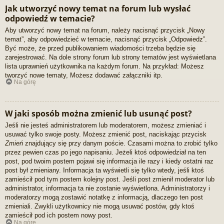
Jak utworzyć nowy temat na forum lub wysłać
odpowiedź w temacie?
Aby utworzyć nowy temat na forum, należy nacisnąć przycisk „Nowy
temat”, aby odpowiedzieć w temacie, nacisnąć przycisk „Odpowiedz”.
Być może, że przed publikowaniem wiadomości trzeba będzie się
zarejestrować. Na dole strony forum lub strony tematów jest wyświetlana
lista uprawnień użytkownika na każdym forum. Na przykład: Możesz
tworzyć nowe tematy, Możesz dodawać załączniki itp.
Na górę
W jaki sposób można zmienić lub usunąć post?
Jeśli nie jesteś administratorem lub moderatorem, możesz zmieniać i
usuwać tylko swoje posty. Możesz zmienić post, naciskając przycisk
Zmień
znajdujący się przy danym poście. Czasami można to zrobić tylko
przez pewien czas po jego napisaniu. Jeżeli ktoś odpowiedział na ten
post, pod twoim postem pojawi się informacja ile razy i kiedy ostatni raz
post był zmieniany. Informacja ta wyświetli się tylko wtedy, jeśli ktoś
zamieścił pod tym postem kolejny post. Jeśli post zmienił moderator lub
administrator, informacja ta nie zostanie wyświetlona. Administratorzy i
moderatorzy mogą zostawić notatkę z informacją, dlaczego ten post
zmieniali. Zwykli użytkownicy nie mogą usuwać postów, gdy ktoś
zamieścił pod ich postem nowy post.
Na górę