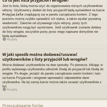
Co to jest lista przyjaciół i wrogów?
Jest to lista, którą można użyć do organizowania różnych użytkowników
witryny. Użytkownicy dodani do listy przyjaciół będą wyświetleni na karcie
Przyjaciele
znajdującej się w panelu zarządzania kontem. Z tego
poziomu można szybko sprawdzić ich status, a także wysłać prywatną
wiadomość. Zależnie od używanego stylu witryny, posty tych
użytkowników mogą być wyróżniane. Jeśli użytkownik zostanie dodany
do listy wrogów, wszystkie posty przez niego napisane domyślnie nie
będą wyświetlane.
Na górę
W jaki sposób można dodawać/usuwać
użytkowników z listy przyjaciół lub wrogów?
Można dodawać użytkowników na dwa sposoby. Po pierwsze, klikając w
profilu wybranego użytkownika odnośnik
Dodaj do przyjaciół
lub
Dodaj do
wrogów
. Po drugie, przejść do panelu zarządzania swoim kontem i tam
na karcie
Przyjaciele i wrogowie
wprowadzić odpowiednie dane
użytkownika. Na tej samej karcie można także usuwać użytkowników z
list.
Na górę
Przeszukiwanie forów