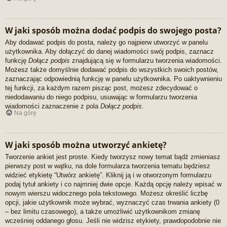
W jaki sposób można dodać podpis do swojego posta?
Aby dodawać podpis do posta, należy go najpierw utworzyć w panelu
użytkownika. Aby dołączyć do danej wiadomości swój podpis, zaznacz
funkcję
Dołącz podpis
znajdującą się w formularzu tworzenia wiadomości.
Możesz także domyślnie dodawać podpis do wszystkich swoich postów,
zaznaczając odpowiednią funkcję w panelu użytkownika. Po uaktywnieniu
tej funkcji, za każdym razem pisząc post, możesz zdecydować o
niedodawaniu do niego podpisu, usuwając w formularzu tworzenia
wiadomości zaznaczenie z pola
Dołącz podpis
.
Na górę
W jaki sposób można utworzyć ankietę?
Tworzenie ankiet jest proste. Kiedy tworzysz nowy temat bądź zmieniasz
pierwszy post w wątku, na dole formularza tworzenia tematu będziesz
widzieć etykietę “Utwórz ankietę”. Kliknij ją i w otworzonym formularzu
podaj tytuł ankiety i co najmniej dwie opcje. Każdą opcję należy wpisać w
nowym wierszu widocznego pola tekstowego. Możesz określić liczbę
opcji, jakie użytkownik może wybrać, wyznaczyć czas trwania ankiety (0
– bez limitu czasowego), a także umożliwić użytkownikom zmianę
wcześniej oddanego głosu. Jeśli nie widzisz etykiety, prawdopodobnie nie