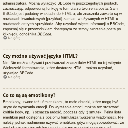
administratora. Można wyłączyć BBCode w poszczególnych postach,
zaznaczając odpowiednią funkcję w formularzu tworzenia posta. Sam
BBCode jest podobny w składni do HTML-a, ale znaczniki zawarte są w
nawiasach kwadratowych [przykład] zamiast w używanych w HTML-u
nawiasach ostrych <przykład>. Aby uzyskać więcej informacji o BBCode,
zapoznaj się z przewodnikiem dostępnym ze strony tworzenia posta po
kliknięciu odnośnika
BBCode
.
Na górę
Czy można używać języka HTML?
Nie. Nie można używać i przetwarzać znaczników HTML na tej witrynie.
Większość formatowania, które dostarcza HTML, można uzyskać,
używając BBCode.
Na górę
Co to są są emotikony?
Emotikony, zwane też uśmieszkami, to małe obrazki, które mogą być
użyte do wyrażania emocji. Do wyrażania emocji można też stosować
krótkie kody, np. :) oznacza radość, podczas gdy :( smutek. Pełna lista
emotikon jest dostępna z poziomu formularza tworzenia wiadomości. Nie
należy jednak nadmiernie używać emotikon, gdyż mogą spowodować, że
post stanie się nieczytelny i moderator może podjąć decyzję o ich