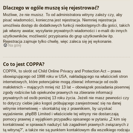
Dlaczego w ogóle muszę się rejestrować?
Możliwe, że nie musisz. To od administratora witryny zależy czy, aby
pisać wiadomości, konieczna jest rejestracja. Niemniej rejestracja
umożliwia dostęp do dodatkowych funkcji niedostępnych dla gości, takich
jak własny awatar, wysyłanie prywatnych wiadomości i e-maili do innych
użytkowników, możliwość przypisania do grup użytkowników itp.
Rejestracja zajmuje tylko chwilę, więc zaleca się jej wykonanie.
Na górę
Co to jest COPPA?
COPPA, to skrót od Child Online Privacy and Protection Act – prawa
obowiązującego od 1998 roku w USA, nakładającego na właścicieli stron
internetowych, które potencjalnie mogą zbierać informacje od osób
małoletnich – mających mniej niż 13 lat – obowiązek posiadania pisemnej
zgody rodziców lub opiekunów prawnych na zbieranie informacji
prywatnych od osób poniżej 13 roku życia. Jeżeli nie masz pewności czy
to dotyczy ciebie jako kogoś próbującego zarejestrować się na danej
witrynie internetowej – skontaktuj się z prawnikiem, by uzyskać
wyjaśnienie. phpBB Limited i właściciele tej witryny nie dostarczają
pomocy prawnej z wyjątkiem przypadku opisanego w pytaniu „Z kim się
kontaktować w sprawach nadużyć lub zagadnień prawnych związanych z
tą witryną?”, a także nie są punktem kontaktowym dla wszelkiego rodzaju