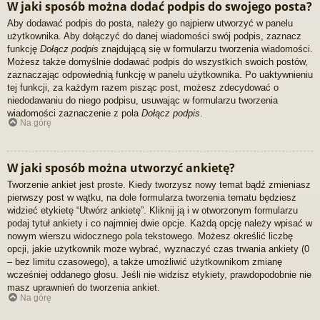
W jaki sposób można dodać podpis do swojego posta?
Aby dodawać podpis do posta, należy go najpierw utworzyć w panelu
użytkownika. Aby dołączyć do danej wiadomości swój podpis, zaznacz
funkcję
Dołącz podpis
znajdującą się w formularzu tworzenia wiadomości.
Możesz także domyślnie dodawać podpis do wszystkich swoich postów,
zaznaczając odpowiednią funkcję w panelu użytkownika. Po uaktywnieniu
tej funkcji, za każdym razem pisząc post, możesz zdecydować o
niedodawaniu do niego podpisu, usuwając w formularzu tworzenia
wiadomości zaznaczenie z pola
Dołącz podpis
.
Na górę
W jaki sposób można utworzyć ankietę?
Tworzenie ankiet jest proste. Kiedy tworzysz nowy temat bądź zmieniasz
pierwszy post w wątku, na dole formularza tworzenia tematu będziesz
widzieć etykietę “Utwórz ankietę”. Kliknij ją i w otworzonym formularzu
podaj tytuł ankiety i co najmniej dwie opcje. Każdą opcję należy wpisać w
nowym wierszu widocznego pola tekstowego. Możesz określić liczbę
opcji, jakie użytkownik może wybrać, wyznaczyć czas trwania ankiety (0
– bez limitu czasowego), a także umożliwić użytkownikom zmianę
wcześniej oddanego głosu. Jeśli nie widzisz etykiety, prawdopodobnie nie
masz uprawnień do tworzenia ankiet.
Na górę