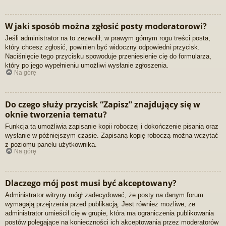
W jaki sposób można zgłosić posty moderatorowi?
Jeśli administrator na to zezwolił, w prawym górnym rogu treści posta,
który chcesz zgłosić, powinien być widoczny odpowiedni przycisk.
Naciśnięcie tego przycisku spowoduje przeniesienie cię do formularza,
który po jego wypełnieniu umożliwi wysłanie zgłoszenia.
Na górę
Do czego służy przycisk “Zapisz” znajdujący się w
oknie tworzenia tematu?
Funkcja ta umożliwia zapisanie kopii roboczej i dokończenie pisania oraz
wysłanie w późniejszym czasie. Zapisaną kopię roboczą można wczytać
z poziomu panelu użytkownika.
Na górę
Dlaczego mój post musi być akceptowany?
Administrator witryny mógł zadecydować, że posty na danym forum
wymagają przejrzenia przed publikacją. Jest również możliwe, że
administrator umieścił cię w grupie, która ma ograniczenia publikowania
postów polegające na konieczności ich akceptowania przez moderatorów