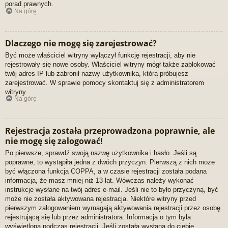
porad prawnych.
Na górę
Dlaczego nie mogę się zarejestrować?
Być może właściciel witryny wyłączył funkcję rejestracji, aby nie
rejestrowały się nowe osoby. Właściciel witryny mógł także zablokować
twój adres IP lub zabronił nazwy użytkownika, którą próbujesz
zarejestrować. W sprawie pomocy skontaktuj się z administratorem
witryny.
Na górę
Rejestracja została przeprowadzona poprawnie, ale
nie mogę się zalogować!
Po pierwsze, sprawdź swoją nazwę użytkownika i hasło. Jeśli są
poprawne, to wystąpiła jedna z dwóch przyczyn. Pierwszą z nich może
być włączona funkcja COPPA, a w czasie rejestracji została podana
informacja, że masz mniej niż 13 lat. Wówczas należy wykonać
instrukcje wysłane na twój adres e-mail. Jeśli nie to było przyczyną, być
może nie została aktywowana rejestracja. Niektóre witryny przed
pierwszym zalogowaniem wymagają aktywowania rejestracji przez osobę
rejestrującą się lub przez administratora. Informacja o tym była
wyświetlona podczas rejestracji. Jeśli została wysłana do ciebie