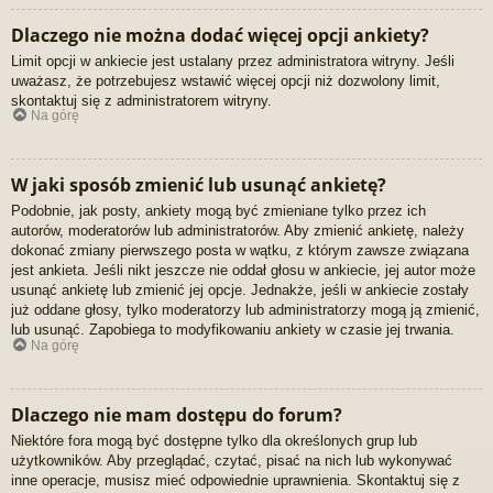
Dlaczego nie można dodać więcej opcji ankiety?
Limit opcji w ankiecie jest ustalany przez administratora witryny. Jeśli
uważasz, że potrzebujesz wstawić więcej opcji niż dozwolony limit,
skontaktuj się z administratorem witryny.
Na górę
W jaki sposób zmienić lub usunąć ankietę?
Podobnie, jak posty, ankiety mogą być zmieniane tylko przez ich
autorów, moderatorów lub administratorów. Aby zmienić ankietę, należy
dokonać zmiany pierwszego posta w wątku, z którym zawsze związana
jest ankieta. Jeśli nikt jeszcze nie oddał głosu w ankiecie, jej autor może
usunąć ankietę lub zmienić jej opcje. Jednakże, jeśli w ankiecie zostały
już oddane głosy, tylko moderatorzy lub administratorzy mogą ją zmienić,
lub usunąć. Zapobiega to modyfikowaniu ankiety w czasie jej trwania.
Na górę
Dlaczego nie mam dostępu do forum?
Niektóre fora mogą być dostępne tylko dla określonych grup lub
użytkowników. Aby przeglądać, czytać, pisać na nich lub wykonywać
inne operacje, musisz mieć odpowiednie uprawnienia. Skontaktuj się z