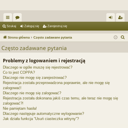
ię
or
al
ar
Szukaj
Zaloguj się
Zarejestruj się
ce
a
og
ej
S
Strona główna
Często zadawane pytania
j
uj
es
z
Często zadawane pytania
u
…
si
tru
k
Problemy z logowaniem i rejestracją
ę
j
a
Dlaczego w ogóle muszę się rejestrować?
si
j
Co to jest COPPA?
ę
Dlaczego nie mogę się zarejestrować?
Rejestracja została przeprowadzona poprawnie, ale nie mogę się
zalogować!
Dlaczego nie mogę się zalogować?
Rejestracja została dokonana jakiś czas temu, ale teraz nie mogę się
zalogować?!
Nie pamiętam hasła!
Dlaczego następuje automatyczne wylogowanie?
Jak działa funkcja “Usuń ciasteczka witryny”?