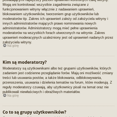
Mogą oni kontrolować wszystkie zagadnienia związane z
funkcjonowaniem witryny włącznie z nadawaniem uprawnień,
blokowaniem użytkowników, tworzeniem grup użytkowników lub
moderatorów itp. Zakres ich uprawnień zależy od założyciela witryny i
innych administratorów mających prawo nominowania nowych
administratorów. Administratorzy mogą mieć pełne uprawnienia
moderatorów na wszystkich forach utworzonych na witrynie. Zakres
uprawnień moderacyjnych uzależniony jest od uprawnień nadanych przez
założyciela witryny.
Na górę
Kim są moderatorzy?
Moderatorzy są użytkownikami albo też grupami użytkowników, których
zadaniem jest codzienne przeglądanie forów. Mają oni możliwość zmiany
treści lub usuwania postów, a także blokowania, odblokowywania,
przenoszenia, usuwania i dzielenia tematów na forum, które moderują. Z
reguły moderatorzy czuwają, aby użytkownicy pisali na temat oraz nie
publikowali niewłaściwych i obraźliwych materiałów.
Na górę
Co to są grupy użytkowników?