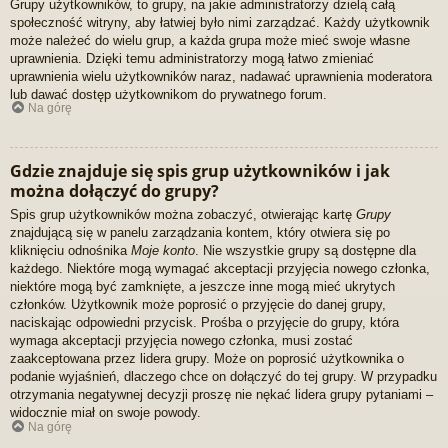
Grupy użytkowników, to grupy, na jakie administratorzy dzielą całą
społeczność witryny, aby łatwiej było nimi zarządzać. Każdy użytkownik
może należeć do wielu grup, a każda grupa może mieć swoje własne
uprawnienia. Dzięki temu administratorzy mogą łatwo zmieniać
uprawnienia wielu użytkowników naraz, nadawać uprawnienia moderatora
lub dawać dostęp użytkownikom do prywatnego forum.
Na górę
Gdzie znajduje się spis grup użytkowników i jak
można dołączyć do grupy?
Spis grup użytkowników można zobaczyć, otwierając kartę
Grupy
znajdującą się w panelu zarządzania kontem, który otwiera się po
kliknięciu odnośnika
Moje konto
. Nie wszystkie grupy są dostępne dla
każdego. Niektóre mogą wymagać akceptacji przyjęcia nowego członka,
niektóre mogą być zamknięte, a jeszcze inne mogą mieć ukrytych
członków. Użytkownik może poprosić o przyjęcie do danej grupy,
naciskając odpowiedni przycisk. Prośba o przyjęcie do grupy, która
wymaga akceptacji przyjęcia nowego członka, musi zostać
zaakceptowana przez lidera grupy. Może on poprosić użytkownika o
podanie wyjaśnień, dlaczego chce on dołączyć do tej grupy. W przypadku
otrzymania negatywnej decyzji proszę nie nękać lidera grupy pytaniami –
widocznie miał on swoje powody.
Na górę