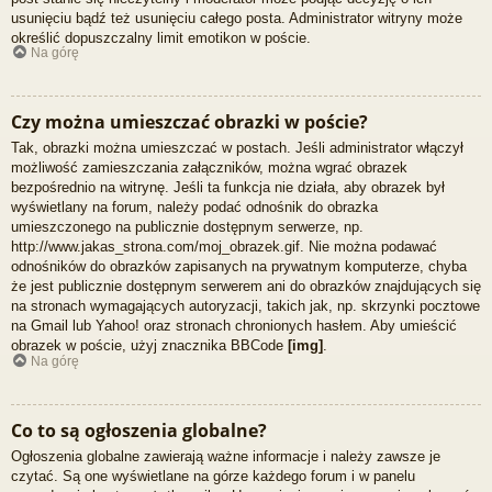
usunięciu bądź też usunięciu całego posta. Administrator witryny może
określić dopuszczalny limit emotikon w poście.
Na górę
Czy można umieszczać obrazki w poście?
Tak, obrazki można umieszczać w postach. Jeśli administrator włączył
możliwość zamieszczania załączników, można wgrać obrazek
bezpośrednio na witrynę. Jeśli ta funkcja nie działa, aby obrazek był
wyświetlany na forum, należy podać odnośnik do obrazka
umieszczonego na publicznie dostępnym serwerze, np.
http://www.jakas_strona.com/moj_obrazek.gif. Nie można podawać
odnośników do obrazków zapisanych na prywatnym komputerze, chyba
że jest publicznie dostępnym serwerem ani do obrazków znajdujących się
na stronach wymagających autoryzacji, takich jak, np. skrzynki pocztowe
na Gmail lub Yahoo! oraz stronach chronionych hasłem. Aby umieścić
obrazek w poście, użyj znacznika BBCode
[img]
.
Na górę
Co to są ogłoszenia globalne?
Ogłoszenia globalne zawierają ważne informacje i należy zawsze je
czytać. Są one wyświetlane na górze każdego forum i w panelu