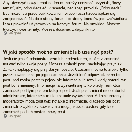
Aby utworzyć nowy temat na forum, należy nacisnąć przycisk „Nowy
temat”, aby odpowiedzieć w temacie, nacisnąć przycisk „Odpowiedz”.
Być może, że przed publikowaniem wiadomości trzeba będzie się
zarejestrować. Na dole strony forum lub strony tematów jest wyświetlana
lista uprawnień użytkownika na każdym forum. Na przykład: Możesz
tworzyć nowe tematy, Możesz dodawać załączniki itp.
Na górę
W jaki sposób można zmienić lub usunąć post?
Jeśli nie jesteś administratorem lub moderatorem, możesz zmieniać i
usuwać tylko swoje posty. Możesz zmienić post, naciskając przycisk
Zmień
znajdujący się przy danym poście. Czasami można to zrobić tylko
przez pewien czas po jego napisaniu. Jeżeli ktoś odpowiedział na ten
post, pod twoim postem pojawi się informacja ile razy i kiedy ostatni raz
post był zmieniany. Informacja ta wyświetli się tylko wtedy, jeśli ktoś
zamieścił pod tym postem kolejny post. Jeśli post zmienił moderator lub
administrator, informacja ta nie zostanie wyświetlona. Administratorzy i
moderatorzy mogą zostawić notatkę z informacją, dlaczego ten post
zmieniali. Zwykli użytkownicy nie mogą usuwać postów, gdy ktoś
zamieścił pod ich postem nowy post.
Na górę