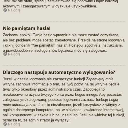
Jeśli tak się stało, spróbuj zarejestrować się ponownie i bądź bardziej
aktywnym i zaangażowanym w dyskusje użytkownikiem.
Na górę
Nie pamiętam hasła!
Zachowaj spokój! Twoje hasło wprawdzie nie może zostać odzyskane,
ale bez problemu może zostać zresetowane. Przejdź na stronę logowania
i kliknij odnośnik “Nie pamiętam hasła”. Postępuj zgodnie z instrukcjami,
a prawdopodobnie niedługo znów będziesz móc się zalogować.
Na górę
Dlaczego następuje automatyczne wylogowanie?
Jeżeli w czasie logowania nie zaznaczysz funkcji
Zapamiętaj mnie
,
witryna zachowa informację o tym, że twój pobyt na tej witrynie będzie
trwał tylko określony przez administratora czas. Zapobiega to
niewłaściwemu użyciu twojego konta przez kogoś innego. Aby pozostać
zalogowanym/zalogowaną, podczas logowania zaznacz funkcję
Loguj
mnie automatycznie
. Jest to niezalecane, jeżeli korzystasz z witryny z
ogólnie dostępnego komputera, np. w bibliotece, kawiarence internetowej,
sali komputerowej w szkole lub na uczelni itp. Jeśli nie widzisz tej funkcji,
oznacza to, że administrator ją wyłączył.
Na górę