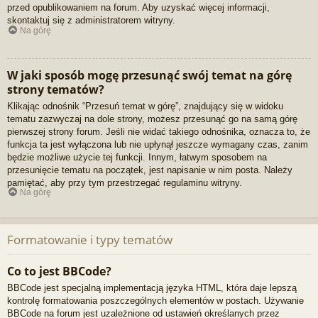
przed opublikowaniem na forum. Aby uzyskać więcej informacji,
skontaktuj się z administratorem witryny.
Na górę
W jaki sposób mogę przesunąć swój temat na górę
strony tematów?
Klikając odnośnik “Przesuń temat w górę”, znajdujący się w widoku
tematu zazwyczaj na dole strony, możesz przesunąć go na samą górę
pierwszej strony forum. Jeśli nie widać takiego odnośnika, oznacza to, że
funkcja ta jest wyłączona lub nie upłynął jeszcze wymagany czas, zanim
będzie możliwe użycie tej funkcji. Innym, łatwym sposobem na
przesunięcie tematu na początek, jest napisanie w nim posta. Należy
pamiętać, aby przy tym przestrzegać regulaminu witryny.
Na górę
Formatowanie i typy tematów
Co to jest BBCode?
BBCode jest specjalną implementacją języka HTML, która daje lepszą
kontrolę formatowania poszczególnych elementów w postach. Używanie
BBCode na forum jest uzależnione od ustawień określanych przez