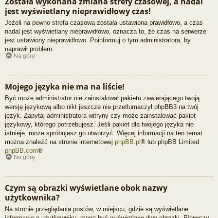
Została wykonana zmiana strefy czasowej, a nadal
jest wyświetlany nieprawidłowy czas!
Jeżeli na pewno strefa czasowa została ustawiona prawidłowo, a czas
nadal jest wyświetlany nieprawidłowo, oznacza to, że czas na serwerze
jest ustawiony nieprawidłowo. Poinformuj o tym administratora, by
naprawił problem.
Na górę
Mojego języka nie ma na liście!
Być może administrator nie zainstalował pakietu zawierającego twoją
wersję językową albo nikt jeszcze nie przetłumaczył phpBB3 na twój
język. Zapytaj administratora witryny czy może zainstalować pakiet
językowy, którego potrzebujesz. Jeśli pakiet dla twojego języka nie
istnieje, może spróbujesz go utworzyć. Więcej informacji na ten temat
można znaleźć na stronie internetowej
phpBB.pl
® lub phpBB Limited
phpBB.com
®
Na górę
Czym są obrazki wyświetlane obok nazwy
użytkownika?
Na stronie przeglądania postów, w miejscu, gdzie są wyświetlane
informacje o użytkowniku, mogą być wyświetlane dwa obrazki. Pierwszy