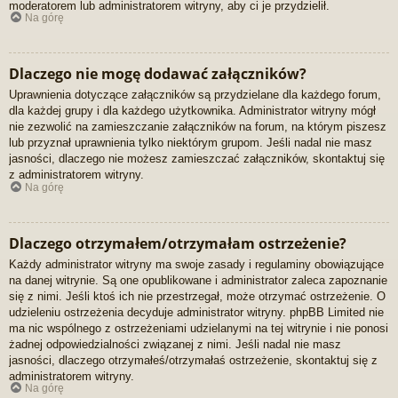
moderatorem lub administratorem witryny, aby ci je przydzielił.
Na górę
Dlaczego nie mogę dodawać załączników?
Uprawnienia dotyczące załączników są przydzielane dla każdego forum,
dla każdej grupy i dla każdego użytkownika. Administrator witryny mógł
nie zezwolić na zamieszczanie załączników na forum, na którym piszesz
lub przyznał uprawnienia tylko niektórym grupom. Jeśli nadal nie masz
jasności, dlaczego nie możesz zamieszczać załączników, skontaktuj się
z administratorem witryny.
Na górę
Dlaczego otrzymałem/otrzymałam ostrzeżenie?
Każdy administrator witryny ma swoje zasady i regulaminy obowiązujące
na danej witrynie. Są one opublikowane i administrator zaleca zapoznanie
się z nimi. Jeśli ktoś ich nie przestrzegał, może otrzymać ostrzeżenie. O
udzieleniu ostrzeżenia decyduje administrator witryny. phpBB Limited nie
ma nic wspólnego z ostrzeżeniami udzielanymi na tej witrynie i nie ponosi
żadnej odpowiedzialności związanej z nimi. Jeśli nadal nie masz
jasności, dlaczego otrzymałeś/otrzymałaś ostrzeżenie, skontaktuj się z
administratorem witryny.
Na górę