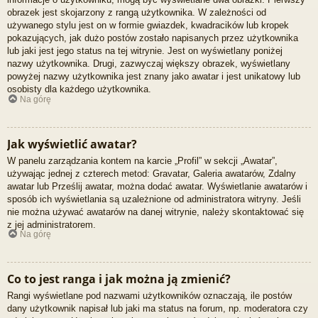
obrazek jest skojarzony z rangą użytkownika. W zależności od
używanego stylu jest on w formie gwiazdek, kwadracików lub kropek
pokazujących, jak dużo postów zostało napisanych przez użytkownika
lub jaki jest jego status na tej witrynie. Jest on wyświetlany poniżej
nazwy użytkownika. Drugi, zazwyczaj większy obrazek, wyświetlany
powyżej nazwy użytkownika jest znany jako awatar i jest unikatowy lub
osobisty dla każdego użytkownika.
Na górę
Jak wyświetlić awatar?
W panelu zarządzania kontem na karcie „Profil” w sekcji „Awatar”,
używając jednej z czterech metod: Gravatar, Galeria awatarów, Zdalny
awatar lub Prześlij awatar, można dodać awatar. Wyświetlanie awatarów i
sposób ich wyświetlania są uzależnione od administratora witryny. Jeśli
nie można używać awatarów na danej witrynie, należy skontaktować się
z jej administratorem.
Na górę
Co to jest ranga i jak można ją zmienić?
Rangi wyświetlane pod nazwami użytkowników oznaczają, ile postów
dany użytkownik napisał lub jaki ma status na forum, np. moderatora czy