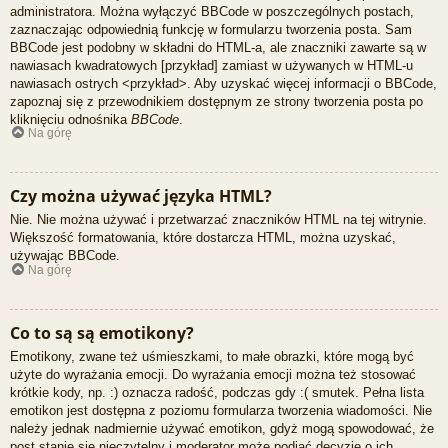
administratora. Można wyłączyć BBCode w poszczególnych postach,
zaznaczając odpowiednią funkcję w formularzu tworzenia posta. Sam
BBCode jest podobny w składni do HTML-a, ale znaczniki zawarte są w
nawiasach kwadratowych [przykład] zamiast w używanych w HTML-u
nawiasach ostrych <przykład>. Aby uzyskać więcej informacji o BBCode,
zapoznaj się z przewodnikiem dostępnym ze strony tworzenia posta po
kliknięciu odnośnika
BBCode
.
Na górę
Czy można używać języka HTML?
Nie. Nie można używać i przetwarzać znaczników HTML na tej witrynie.
Większość formatowania, które dostarcza HTML, można uzyskać,
używając BBCode.
Na górę
Co to są są emotikony?
Emotikony, zwane też uśmieszkami, to małe obrazki, które mogą być
użyte do wyrażania emocji. Do wyrażania emocji można też stosować
krótkie kody, np. :) oznacza radość, podczas gdy :( smutek. Pełna lista
emotikon jest dostępna z poziomu formularza tworzenia wiadomości. Nie
należy jednak nadmiernie używać emotikon, gdyż mogą spowodować, że
post stanie się nieczytelny i moderator może podjąć decyzję o ich