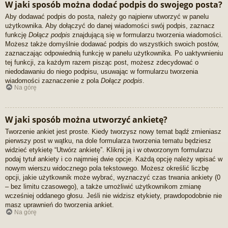
W jaki sposób można dodać podpis do swojego posta?
Aby dodawać podpis do posta, należy go najpierw utworzyć w panelu
użytkownika. Aby dołączyć do danej wiadomości swój podpis, zaznacz
funkcję
Dołącz podpis
znajdującą się w formularzu tworzenia wiadomości.
Możesz także domyślnie dodawać podpis do wszystkich swoich postów,
zaznaczając odpowiednią funkcję w panelu użytkownika. Po uaktywnieniu
tej funkcji, za każdym razem pisząc post, możesz zdecydować o
niedodawaniu do niego podpisu, usuwając w formularzu tworzenia
wiadomości zaznaczenie z pola
Dołącz podpis
.
Na górę
W jaki sposób można utworzyć ankietę?
Tworzenie ankiet jest proste. Kiedy tworzysz nowy temat bądź zmieniasz
pierwszy post w wątku, na dole formularza tworzenia tematu będziesz
widzieć etykietę “Utwórz ankietę”. Kliknij ją i w otworzonym formularzu
podaj tytuł ankiety i co najmniej dwie opcje. Każdą opcję należy wpisać w
nowym wierszu widocznego pola tekstowego. Możesz określić liczbę
opcji, jakie użytkownik może wybrać, wyznaczyć czas trwania ankiety (0
– bez limitu czasowego), a także umożliwić użytkownikom zmianę
wcześniej oddanego głosu. Jeśli nie widzisz etykiety, prawdopodobnie nie
masz uprawnień do tworzenia ankiet.
Na górę