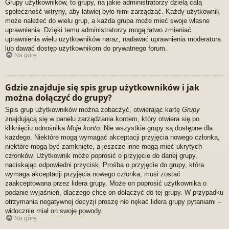
Grupy użytkowników, to grupy, na jakie administratorzy dzielą całą
społeczność witryny, aby łatwiej było nimi zarządzać. Każdy użytkownik
może należeć do wielu grup, a każda grupa może mieć swoje własne
uprawnienia. Dzięki temu administratorzy mogą łatwo zmieniać
uprawnienia wielu użytkowników naraz, nadawać uprawnienia moderatora
lub dawać dostęp użytkownikom do prywatnego forum.
Na górę
Gdzie znajduje się spis grup użytkowników i jak
można dołączyć do grupy?
Spis grup użytkowników można zobaczyć, otwierając kartę
Grupy
znajdującą się w panelu zarządzania kontem, który otwiera się po
kliknięciu odnośnika
Moje konto
. Nie wszystkie grupy są dostępne dla
każdego. Niektóre mogą wymagać akceptacji przyjęcia nowego członka,
niektóre mogą być zamknięte, a jeszcze inne mogą mieć ukrytych
członków. Użytkownik może poprosić o przyjęcie do danej grupy,
naciskając odpowiedni przycisk. Prośba o przyjęcie do grupy, która
wymaga akceptacji przyjęcia nowego członka, musi zostać
zaakceptowana przez lidera grupy. Może on poprosić użytkownika o
podanie wyjaśnień, dlaczego chce on dołączyć do tej grupy. W przypadku
otrzymania negatywnej decyzji proszę nie nękać lidera grupy pytaniami –
widocznie miał on swoje powody.
Na górę