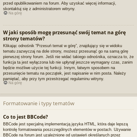
przed opublikowaniem na forum. Aby uzyskać więcej informacji,
skontaktuj się z administratorem witryny.
Na górę
W jaki sposób mogę przesunąć swój temat na górę
strony tematów?
Klikając odnośnik “Przesuń temat w górę”, znajdujący się w widoku
tematu zazwyczaj na dole strony, możesz przesunąć go na samą górę
pierwszej strony forum. Jeśli nie widać takiego odnośnika, oznacza to, że
funkcja ta jest wyłączona lub nie upłynął jeszcze wymagany czas, zanim
będzie możliwe użycie tej funkcji. Innym, łatwym sposobem na
przesunięcie tematu na początek, jest napisanie w nim posta. Należy
pamiętać, aby przy tym przestrzegać regulaminu witryny.
Na górę
Formatowanie i typy tematów
Co to jest BBCode?
BBCode jest specjalną implementacją języka HTML, która daje lepszą
kontrolę formatowania poszczególnych elementów w postach. Używanie
BBCode na forum jest uzależnione od ustawień określanych przez