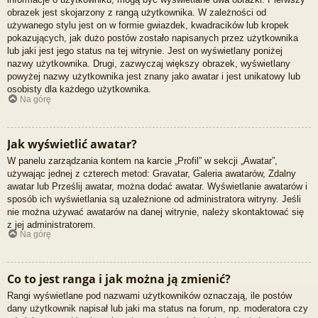
obrazek jest skojarzony z rangą użytkownika. W zależności od
używanego stylu jest on w formie gwiazdek, kwadracików lub kropek
pokazujących, jak dużo postów zostało napisanych przez użytkownika
lub jaki jest jego status na tej witrynie. Jest on wyświetlany poniżej
nazwy użytkownika. Drugi, zazwyczaj większy obrazek, wyświetlany
powyżej nazwy użytkownika jest znany jako awatar i jest unikatowy lub
osobisty dla każdego użytkownika.
Na górę
Jak wyświetlić awatar?
W panelu zarządzania kontem na karcie „Profil” w sekcji „Awatar”,
używając jednej z czterech metod: Gravatar, Galeria awatarów, Zdalny
awatar lub Prześlij awatar, można dodać awatar. Wyświetlanie awatarów i
sposób ich wyświetlania są uzależnione od administratora witryny. Jeśli
nie można używać awatarów na danej witrynie, należy skontaktować się
z jej administratorem.
Na górę
Co to jest ranga i jak można ją zmienić?
Rangi wyświetlane pod nazwami użytkowników oznaczają, ile postów
dany użytkownik napisał lub jaki ma status na forum, np. moderatora czy