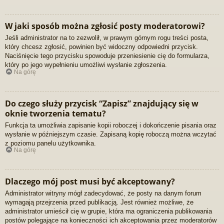
W jaki sposób można zgłosić posty moderatorowi?
Jeśli administrator na to zezwolił, w prawym górnym rogu treści posta,
który chcesz zgłosić, powinien być widoczny odpowiedni przycisk.
Naciśnięcie tego przycisku spowoduje przeniesienie cię do formularza,
który po jego wypełnieniu umożliwi wysłanie zgłoszenia.
Na górę
Do czego służy przycisk “Zapisz” znajdujący się w
oknie tworzenia tematu?
Funkcja ta umożliwia zapisanie kopii roboczej i dokończenie pisania oraz
wysłanie w późniejszym czasie. Zapisaną kopię roboczą można wczytać
z poziomu panelu użytkownika.
Na górę
Dlaczego mój post musi być akceptowany?
Administrator witryny mógł zadecydować, że posty na danym forum
wymagają przejrzenia przed publikacją. Jest również możliwe, że
administrator umieścił cię w grupie, która ma ograniczenia publikowania
postów polegające na konieczności ich akceptowania przez moderatorów