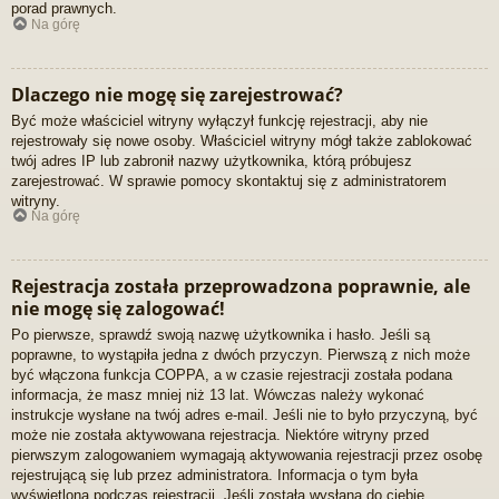
porad prawnych.
Na górę
Dlaczego nie mogę się zarejestrować?
Być może właściciel witryny wyłączył funkcję rejestracji, aby nie
rejestrowały się nowe osoby. Właściciel witryny mógł także zablokować
twój adres IP lub zabronił nazwy użytkownika, którą próbujesz
zarejestrować. W sprawie pomocy skontaktuj się z administratorem
witryny.
Na górę
Rejestracja została przeprowadzona poprawnie, ale
nie mogę się zalogować!
Po pierwsze, sprawdź swoją nazwę użytkownika i hasło. Jeśli są
poprawne, to wystąpiła jedna z dwóch przyczyn. Pierwszą z nich może
być włączona funkcja COPPA, a w czasie rejestracji została podana
informacja, że masz mniej niż 13 lat. Wówczas należy wykonać
instrukcje wysłane na twój adres e-mail. Jeśli nie to było przyczyną, być
może nie została aktywowana rejestracja. Niektóre witryny przed
pierwszym zalogowaniem wymagają aktywowania rejestracji przez osobę
rejestrującą się lub przez administratora. Informacja o tym była
wyświetlona podczas rejestracji. Jeśli została wysłana do ciebie