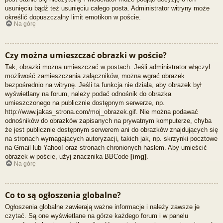
usunięciu bądź też usunięciu całego posta. Administrator witryny może
określić dopuszczalny limit emotikon w poście.
Na górę
Czy można umieszczać obrazki w poście?
Tak, obrazki można umieszczać w postach. Jeśli administrator włączył
możliwość zamieszczania załączników, można wgrać obrazek
bezpośrednio na witrynę. Jeśli ta funkcja nie działa, aby obrazek był
wyświetlany na forum, należy podać odnośnik do obrazka
umieszczonego na publicznie dostępnym serwerze, np.
http://www.jakas_strona.com/moj_obrazek.gif. Nie można podawać
odnośników do obrazków zapisanych na prywatnym komputerze, chyba
że jest publicznie dostępnym serwerem ani do obrazków znajdujących się
na stronach wymagających autoryzacji, takich jak, np. skrzynki pocztowe
na Gmail lub Yahoo! oraz stronach chronionych hasłem. Aby umieścić
obrazek w poście, użyj znacznika BBCode
[img]
.
Na górę
Co to są ogłoszenia globalne?
Ogłoszenia globalne zawierają ważne informacje i należy zawsze je
czytać. Są one wyświetlane na górze każdego forum i w panelu