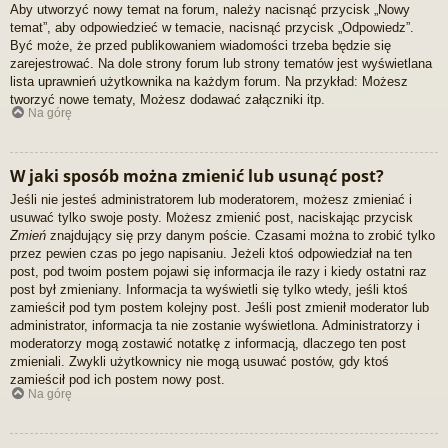
Aby utworzyć nowy temat na forum, należy nacisnąć przycisk „Nowy
temat”, aby odpowiedzieć w temacie, nacisnąć przycisk „Odpowiedz”.
Być może, że przed publikowaniem wiadomości trzeba będzie się
zarejestrować. Na dole strony forum lub strony tematów jest wyświetlana
lista uprawnień użytkownika na każdym forum. Na przykład: Możesz
tworzyć nowe tematy, Możesz dodawać załączniki itp.
Na górę
W jaki sposób można zmienić lub usunąć post?
Jeśli nie jesteś administratorem lub moderatorem, możesz zmieniać i
usuwać tylko swoje posty. Możesz zmienić post, naciskając przycisk
Zmień
znajdujący się przy danym poście. Czasami można to zrobić tylko
przez pewien czas po jego napisaniu. Jeżeli ktoś odpowiedział na ten
post, pod twoim postem pojawi się informacja ile razy i kiedy ostatni raz
post był zmieniany. Informacja ta wyświetli się tylko wtedy, jeśli ktoś
zamieścił pod tym postem kolejny post. Jeśli post zmienił moderator lub
administrator, informacja ta nie zostanie wyświetlona. Administratorzy i
moderatorzy mogą zostawić notatkę z informacją, dlaczego ten post
zmieniali. Zwykli użytkownicy nie mogą usuwać postów, gdy ktoś
zamieścił pod ich postem nowy post.
Na górę