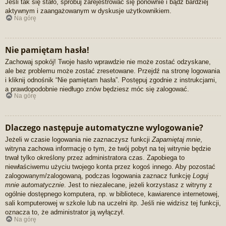
Jeśli tak się stało, spróbuj zarejestrować się ponownie i bądź bardziej
aktywnym i zaangażowanym w dyskusje użytkownikiem.
Na górę
Nie pamiętam hasła!
Zachowaj spokój! Twoje hasło wprawdzie nie może zostać odzyskane,
ale bez problemu może zostać zresetowane. Przejdź na stronę logowania
i kliknij odnośnik “Nie pamiętam hasła”. Postępuj zgodnie z instrukcjami,
a prawdopodobnie niedługo znów będziesz móc się zalogować.
Na górę
Dlaczego następuje automatyczne wylogowanie?
Jeżeli w czasie logowania nie zaznaczysz funkcji
Zapamiętaj mnie
,
witryna zachowa informację o tym, że twój pobyt na tej witrynie będzie
trwał tylko określony przez administratora czas. Zapobiega to
niewłaściwemu użyciu twojego konta przez kogoś innego. Aby pozostać
zalogowanym/zalogowaną, podczas logowania zaznacz funkcję
Loguj
mnie automatycznie
. Jest to niezalecane, jeżeli korzystasz z witryny z
ogólnie dostępnego komputera, np. w bibliotece, kawiarence internetowej,
sali komputerowej w szkole lub na uczelni itp. Jeśli nie widzisz tej funkcji,
oznacza to, że administrator ją wyłączył.
Na górę