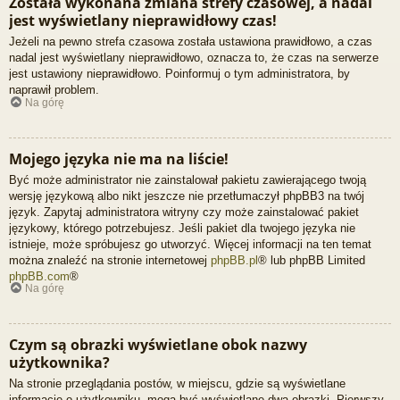
Została wykonana zmiana strefy czasowej, a nadal
jest wyświetlany nieprawidłowy czas!
Jeżeli na pewno strefa czasowa została ustawiona prawidłowo, a czas
nadal jest wyświetlany nieprawidłowo, oznacza to, że czas na serwerze
jest ustawiony nieprawidłowo. Poinformuj o tym administratora, by
naprawił problem.
Na górę
Mojego języka nie ma na liście!
Być może administrator nie zainstalował pakietu zawierającego twoją
wersję językową albo nikt jeszcze nie przetłumaczył phpBB3 na twój
język. Zapytaj administratora witryny czy może zainstalować pakiet
językowy, którego potrzebujesz. Jeśli pakiet dla twojego języka nie
istnieje, może spróbujesz go utworzyć. Więcej informacji na ten temat
można znaleźć na stronie internetowej
phpBB.pl
® lub phpBB Limited
phpBB.com
®
Na górę
Czym są obrazki wyświetlane obok nazwy
użytkownika?
Na stronie przeglądania postów, w miejscu, gdzie są wyświetlane
informacje o użytkowniku, mogą być wyświetlane dwa obrazki. Pierwszy