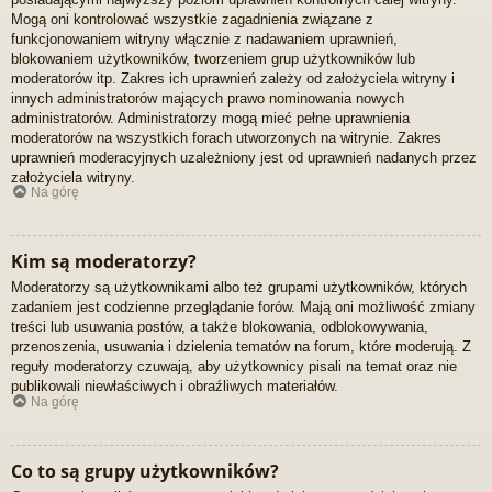
Mogą oni kontrolować wszystkie zagadnienia związane z
funkcjonowaniem witryny włącznie z nadawaniem uprawnień,
blokowaniem użytkowników, tworzeniem grup użytkowników lub
moderatorów itp. Zakres ich uprawnień zależy od założyciela witryny i
innych administratorów mających prawo nominowania nowych
administratorów. Administratorzy mogą mieć pełne uprawnienia
moderatorów na wszystkich forach utworzonych na witrynie. Zakres
uprawnień moderacyjnych uzależniony jest od uprawnień nadanych przez
założyciela witryny.
Na górę
Kim są moderatorzy?
Moderatorzy są użytkownikami albo też grupami użytkowników, których
zadaniem jest codzienne przeglądanie forów. Mają oni możliwość zmiany
treści lub usuwania postów, a także blokowania, odblokowywania,
przenoszenia, usuwania i dzielenia tematów na forum, które moderują. Z
reguły moderatorzy czuwają, aby użytkownicy pisali na temat oraz nie
publikowali niewłaściwych i obraźliwych materiałów.
Na górę
Co to są grupy użytkowników?