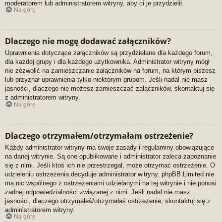
moderatorem lub administratorem witryny, aby ci je przydzielił.
Na górę
Dlaczego nie mogę dodawać załączników?
Uprawnienia dotyczące załączników są przydzielane dla każdego forum,
dla każdej grupy i dla każdego użytkownika. Administrator witryny mógł
nie zezwolić na zamieszczanie załączników na forum, na którym piszesz
lub przyznał uprawnienia tylko niektórym grupom. Jeśli nadal nie masz
jasności, dlaczego nie możesz zamieszczać załączników, skontaktuj się
z administratorem witryny.
Na górę
Dlaczego otrzymałem/otrzymałam ostrzeżenie?
Każdy administrator witryny ma swoje zasady i regulaminy obowiązujące
na danej witrynie. Są one opublikowane i administrator zaleca zapoznanie
się z nimi. Jeśli ktoś ich nie przestrzegał, może otrzymać ostrzeżenie. O
udzieleniu ostrzeżenia decyduje administrator witryny. phpBB Limited nie
ma nic wspólnego z ostrzeżeniami udzielanymi na tej witrynie i nie ponosi
żadnej odpowiedzialności związanej z nimi. Jeśli nadal nie masz
jasności, dlaczego otrzymałeś/otrzymałaś ostrzeżenie, skontaktuj się z
administratorem witryny.
Na górę