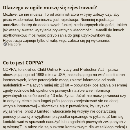
Dlaczego w ogóle muszę się rejestrować?
Możliwe, że nie musisz. To od administratora witryny zależy czy, aby
pisać wiadomości, konieczna jest rejestracja. Niemniej rejestracja
umożliwia dostęp do dodatkowych funkcji niedostępnych dla gości, takich
jak własny awatar, wysyłanie prywatnych wiadomości i e-maili do innych
użytkowników, możliwość przypisania do grup użytkowników itp.
Rejestracja zajmuje tylko chwilę, więc zaleca się jej wykonanie.
Na górę
Co to jest COPPA?
COPPA, to skrót od Child Online Privacy and Protection Act – prawa
obowiązującego od 1998 roku w USA, nakładającego na właścicieli stron
internetowych, które potencjalnie mogą zbierać informacje od osób
małoletnich – mających mniej niż 13 lat – obowiązek posiadania pisemnej
zgody rodziców lub opiekunów prawnych na zbieranie informacji
prywatnych od osób poniżej 13 roku życia. Jeżeli nie masz pewności czy
to dotyczy ciebie jako kogoś próbującego zarejestrować się na danej
witrynie internetowej – skontaktuj się z prawnikiem, by uzyskać
wyjaśnienie. phpBB Limited i właściciele tej witryny nie dostarczają
pomocy prawnej z wyjątkiem przypadku opisanego w pytaniu „Z kim się
kontaktować w sprawach nadużyć lub zagadnień prawnych związanych z
tą witryną?”, a także nie są punktem kontaktowym dla wszelkiego rodzaju