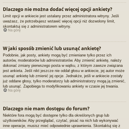
Dlaczego nie można dodać więcej opcji ankiety?
Limit opcji w ankiecie jest ustalany przez administratora witryny. Jeśli
uważasz, że potrzebujesz wstawić więcej opcji niż dozwolony limit,
skontaktuj się z administratorem witryny.
Na górę
W jaki sposób zmienić lub usunąć ankietę?
Podobnie, jak posty, ankiety mogą być zmieniane tylko przez ich
autorów, moderatorów lub administratorów. Aby zmienić ankietę, należy
dokonać zmiany pierwszego posta w wątku, z którym zawsze związana
jest ankieta. Jeśli nikt jeszcze nie oddał głosu w ankiecie, jej autor może
usunąć ankietę lub zmienić jej opcje. Jednakże, jeśli w ankiecie zostały
już oddane głosy, tylko moderatorzy lub administratorzy mogą ją zmienić,
lub usunąć. Zapobiega to modyfikowaniu ankiety w czasie jej trwania.
Na górę
Dlaczego nie mam dostępu do forum?
Niektóre fora mogą być dostępne tylko dla określonych grup lub
użytkowników. Aby przeglądać, czytać, pisać na nich lub wykonywać
inne operacje, musisz mieć odpowiednie uprawnienia. Skontaktuj się z