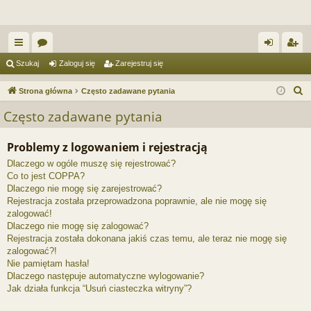
ię
or
al
ar
Szukaj
Zaloguj się
Zarejestruj się
ce
a
og
ej
S
Strona główna
Często zadawane pytania
j
uj
es
z
Często zadawane pytania
u
…
si
tru
k
Problemy z logowaniem i rejestracją
ę
j
a
Dlaczego w ogóle muszę się rejestrować?
si
j
Co to jest COPPA?
ę
Dlaczego nie mogę się zarejestrować?
Rejestracja została przeprowadzona poprawnie, ale nie mogę się
zalogować!
Dlaczego nie mogę się zalogować?
Rejestracja została dokonana jakiś czas temu, ale teraz nie mogę się
zalogować?!
Nie pamiętam hasła!
Dlaczego następuje automatyczne wylogowanie?
Jak działa funkcja “Usuń ciasteczka witryny”?