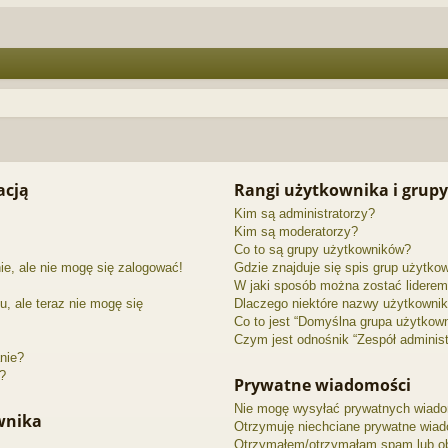
acją
Rangi użytkownika i grupy
Kim są administratorzy?
Kim są moderatorzy?
Co to są grupy użytkowników?
ie, ale nie mogę się zalogować!
Gdzie znajduje się spis grup użytko
W jaki sposób można zostać liderem
u, ale teraz nie mogę się
Dlaczego niektóre nazwy użytkownik
Co to jest “Domyślna grupa użytkow
Czym jest odnośnik “Zespół administ
nie?
”?
Prywatne wiadomości
Nie mogę wysyłać prywatnych wiado
ownika
Otrzymuję niechciane prywatne wiad
Otrzymałem/otrzymałam spam lub obra