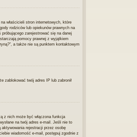
 właścicieli stron internetowych, które
 zgody rodziców lub opiekunów prawnych na
ś próbującego zarejestrować się na danej
 dostarczają pomocy prawnej z wyjątkiem
ryną?”, a także nie są punktem kontaktowym
kże zablokować twój adres IP lub zabronił
zą z nich może być włączona funkcja
słane na twój adres e-mail. Jeśli nie to
 aktywowania rejestracji przez osobę
o ciebie wiadomość e-mail, postępuj zgodnie z