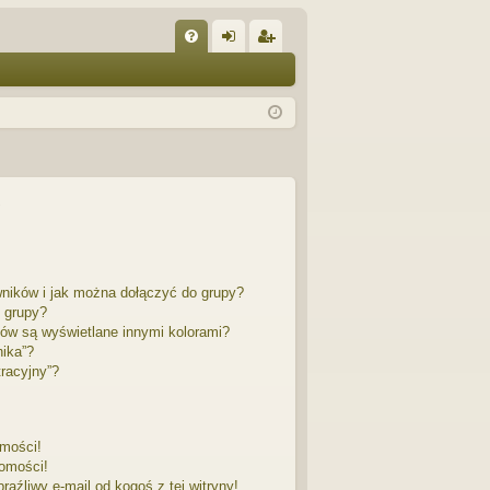
W
FA
al
ar
Q
og
ej
uj
es
si
tru
ę
j
si
ę
wników i jak można dołączyć do grupy?
 grupy?
ów są wyświetlane innymi kolorami?
nika”?
racyjny”?
mości!
omości!
źliwy e-mail od kogoś z tej witryny!