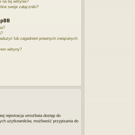
na tej witrynie?
kie swoje załączniki?
hpBB
ia?
a?
nadużyć lub zagadnień prawnych związanych
rem witryny?
iej rejestracja umożliwia dostęp do
nnych użytkowników, możliwość przypisania do