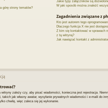
Jakie typy załączników są dozwolone 
W jaki sposób można znaleźć wszyst
a górę strony tematów?
Zagadnienia związane z p
Kto jest autorem tego oprogramowan
Dlaczego funkcja X nie jest dostępn
Z kim się kontaktować w sprawach 
z tą witryną?
Jak nawiązać kontakt z administrato
cją
strować?
 witryny zależy czy, aby pisać wiadomości, konieczna jest rejestracja. Niemn
, takich jak własny awatar, wysyłanie prywatnych wiadomości i e-maili do i
ylko chwilę, więc zaleca się jej wykonanie.