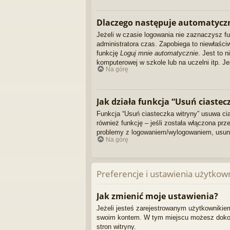
Dlaczego następuje automatycz
Jeżeli w czasie logowania nie zaznaczysz f
administratora czas. Zapobiega to niewłaś
funkcję
Loguj mnie automatycznie
. Jest to 
komputerowej w szkole lub na uczelni itp. Jeś
Na górę
Jak działa funkcja “Usuń ciastec
Funkcja “Usuń ciasteczka witryny” usuwa ci
również funkcję – jeśli została włączona pr
problemy z logowaniem/wylogowaniem, usun
Na górę
Preferencje i ustawienia użytkow
Jak zmienić moje ustawienia?
Jeżeli jesteś zarejestrowanym użytkownikiem
swoim kontem. W tym miejscu możesz dokonać
stron witryny.