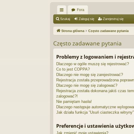
Fora
ię
Szukaj
Zaloguj się
Zarejestruj się
ce
Strona główna
Często zadawane pytania
j
Często zadawane pytania
…
Problemy z logowaniem i rejestr
Dlaczego w ogóle muszę się rejestrować?
Co to jest COPPA?
Dlaczego nie mogę się zarejestrować?
Rejestracja została przeprowadzona poprawn
Dlaczego nie mogę się zalogować?
Rejestracja została dokonana jakiś czas tem
zalogować?!
Nie pamiętam hasła!
Dlaczego następuje automatyczne wylogowa
Jak działa funkcja “Usuń ciasteczka witryny
Preferencje i ustawienia użytk
Jak zmienić moje ustawienia?