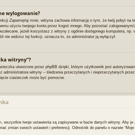
ne wylogowanie?
unkcji
Zapamiętaj mnie
, witryna zachowa informację o tym, że twój pobyt na te
ciwemu użyciu twojego konta przez kogoś innego. Aby pozostać zalogowanym
niezalecane, jeżeli korzystasz z witryny z ogólnie dostępnego komputera, np. w
li nie widzisz tej funkcji, oznacza to, że administrator ją wyłączył.
zka witryny”?
asteczka utworzone przez phpBB dzięki, którym użytkownik jest autoryzowany
zez administratora witryny – śledzenia przeczytanych i nieprzeczytanych prze
ięcie ciasteczek może być pomocne.
nika
, wszystkie twoje ustawienia są zapisywane w bazie danych witryny. Aby je 
 zmian swoich ustawień i preferencji. Odnośnik do panelu o nazwie “Moje 