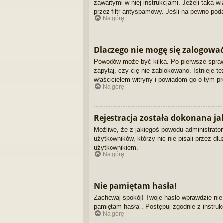
zawartymi w niej instrukcjami. Jeżeli taka 
przez filtr antyspamowy. Jeśli na pewno poda
Na górę
Dlaczego nie mogę się zalogowa
Powodów może być kilka. Po pierwsze sprawdź
zapytaj, czy cię nie zablokowano. Istnieje t
właścicielem witryny i powiadom go o tym pr
Na górę
Rejestracja została dokonana jak
Możliwe, że z jakiegoś powodu administrator
użytkowników, którzy nic nie pisali przez d
użytkownikiem.
Na górę
Nie pamiętam hasła!
Zachowaj spokój! Twoje hasło wprawdzie nie
pamiętam hasła”. Postępuj zgodnie z instru
Na górę