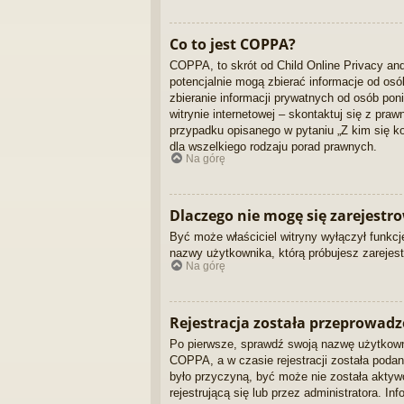
Co to jest COPPA?
COPPA, to skrót od Child Online Privacy and
potencjalnie mogą zbierać informacje od os
zbieranie informacji prywatnych od osób pon
witrynie internetowej – skontaktuj się z pra
przypadku opisanego w pytaniu „Z kim się 
dla wszelkiego rodzaju porad prawnych.
Na górę
Dlaczego nie mogę się zarejestr
Być może właściciel witryny wyłączył funkcję
nazwy użytkownika, którą próbujesz zarejest
Na górę
Rejestracja została przeprowadz
Po pierwsze, sprawdź swoją nazwę użytkowni
COPPA, a w czasie rejestracji została podan
było przyczyną, być może nie została aktyw
rejestrującą się lub przez administratora. I