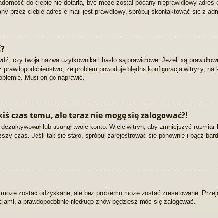
wiadomość do ciebie nie dotarła, być może został podany nieprawidłowy adres
ny przez ciebie adres e-mail jest prawidłowy, spróbuj skontaktować się z adm
ć?
, czy twoja nazwa użytkownika i hasło są prawidłowe. Jeżeli są prawidłowe, 
eż prawdopodobieństwo, że problem powoduje błędna konfiguracja witryny, na k
oblemie. Musi on go naprawić.
iś czas temu, ale teraz nie mogę się zalogować?!
 dezaktywował lub usunął twoje konto. Wiele witryn, aby zmniejszyć rozmiar
łuższy czas. Jeśli tak się stało, spróbuj zarejestrować się ponownie i bądź 
 może zostać odzyskane, ale bez problemu może zostać zresetowane. Przejdź 
kcjami, a prawdopodobnie niedługo znów będziesz móc się zalogować.