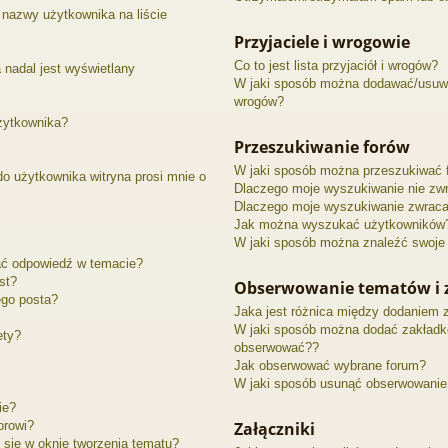
nazwy użytkownika na liście
Przyjaciele i wrogowie
Co to jest lista przyjaciół i wrogów?
 nadal jest wyświetlany
W jaki sposób można dodawać/usuwać
wrogów?
żytkownika?
Przeszukiwanie forów
W jaki sposób można przeszukiwać 
o użytkownika witryna prosi mnie o
Dlaczego moje wyszukiwanie nie zw
Dlaczego moje wyszukiwanie zwraca 
Jak można wyszukać użytkowników
W jaki sposób można znaleźć swoje 
ać odpowiedź w temacie?
st?
Obserwowanie tematów i 
ego posta?
Jaka jest różnica między dodaniem 
W jaki sposób można dodać zakładk
ety?
obserwować??
Jak obserwować wybrane forum?
W jaki sposób usunąć obserwowanie
ie?
orowi?
Załączniki
 się w oknie tworzenia tematu?