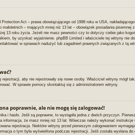
 Protection Act – prawa obowiązującego od 1998 roku w USA, nakładającego na
ób małoletnich – mających mniej niż 13 lat – obowiązek posiadania pisemnej
iżej 13 roku życia. Jeżeli nie masz pewności czy to dotyczy ciebie jako kogo
wnikiem, by uzyskać wyjaśnienie. phpBB Limited i właściciele tej witryny nie
kontaktować w sprawach nadużyć lub zagadnień prawnych związanych z tą wit
ować?
 rejestracji, aby nie rejestrowały się nowe osoby. Właściciel witryny mógł ta
rować. W sprawie pomocy skontaktuj się z administratorem witryny.
ona poprawnie, ale nie mogę się zalogować!
ka i hasło. Jeśli są poprawne, to wystąpiła jedna z dwóch przyczyn. Pierws
a informacja, że masz mniej niż 13 lat. Wówczas należy wykonać instrukcje wy
owana rejestracja. Niektóre witryny przed pierwszym zalogowaniem wymagają
nformacja o tym była wyświetlona podczas rejestracji. Jeśli została wysłana d