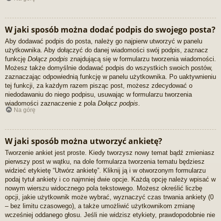
W jaki sposób można dodać podpis do swojego posta?
Aby dodawać podpis do posta, należy go najpierw utworzyć w panelu
użytkownika. Aby dołączyć do danej wiadomości swój podpis, zaznacz
funkcję
Dołącz podpis
znajdującą się w formularzu tworzenia wiadomości.
Możesz także domyślnie dodawać podpis do wszystkich swoich postów,
zaznaczając odpowiednią funkcję w panelu użytkownika. Po uaktywnieniu
tej funkcji, za każdym razem pisząc post, możesz zdecydować o
niedodawaniu do niego podpisu, usuwając w formularzu tworzenia
wiadomości zaznaczenie z pola
Dołącz podpis
.
Na górę
W jaki sposób można utworzyć ankietę?
Tworzenie ankiet jest proste. Kiedy tworzysz nowy temat bądź zmieniasz
pierwszy post w wątku, na dole formularza tworzenia tematu będziesz
widzieć etykietę “Utwórz ankietę”. Kliknij ją i w otworzonym formularzu
podaj tytuł ankiety i co najmniej dwie opcje. Każdą opcję należy wpisać w
nowym wierszu widocznego pola tekstowego. Możesz określić liczbę
opcji, jakie użytkownik może wybrać, wyznaczyć czas trwania ankiety (0
– bez limitu czasowego), a także umożliwić użytkownikom zmianę
wcześniej oddanego głosu. Jeśli nie widzisz etykiety, prawdopodobnie nie