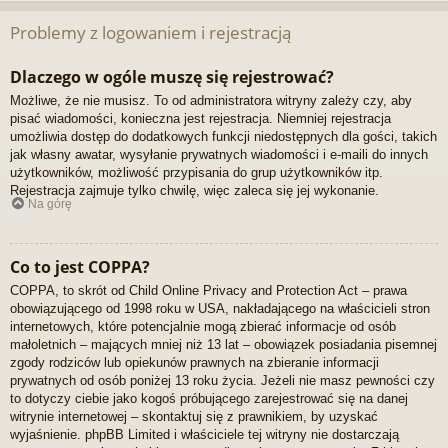
Problemy z logowaniem i rejestracją
Dlaczego w ogóle muszę się rejestrować?
Możliwe, że nie musisz. To od administratora witryny zależy czy, aby
pisać wiadomości, konieczna jest rejestracja. Niemniej rejestracja
umożliwia dostęp do dodatkowych funkcji niedostępnych dla gości, takich
jak własny awatar, wysyłanie prywatnych wiadomości i e-maili do innych
użytkowników, możliwość przypisania do grup użytkowników itp.
Rejestracja zajmuje tylko chwilę, więc zaleca się jej wykonanie.
Na górę
Co to jest COPPA?
COPPA, to skrót od Child Online Privacy and Protection Act – prawa
obowiązującego od 1998 roku w USA, nakładającego na właścicieli stron
internetowych, które potencjalnie mogą zbierać informacje od osób
małoletnich – mających mniej niż 13 lat – obowiązek posiadania pisemnej
zgody rodziców lub opiekunów prawnych na zbieranie informacji
prywatnych od osób poniżej 13 roku życia. Jeżeli nie masz pewności czy
to dotyczy ciebie jako kogoś próbującego zarejestrować się na danej
witrynie internetowej – skontaktuj się z prawnikiem, by uzyskać
wyjaśnienie. phpBB Limited i właściciele tej witryny nie dostarczają