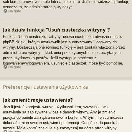
sali komputerowej w szkole lub na uczelni itp. Jeśli nie widzisz tej funkcji,
oznacza to, że administrator ją wyłączył.
Na górę
Jak działa funkcja “Usuń ciasteczka witryny”?
Funkcja “Usuń ciasteczka witryny” usuwa ciasteczka utworzone przez
phpBB dzięki, którym użytkownik jest autoryzowany i logowany do
witryny. Dostarczają one również funkcję – jeśli została włączona przez
administratora witryny – śledzenia przeczytanych i nieprzeczytanych
przez użytkownika postów. Jeśli występują problemy z
logowaniem/wylogowaniem, usunięcie ciasteczek może być pomocne.
Na górę
Preferencje i ustawienia użytkownika
Jak zmienić moje ustawienia?
Jeżeli jesteś zarejestrowanym użytkownikiem, wszystkie twoje
ustawienia są zapisywane w bazie danych witryny. Aby je zmienić,
przejdź do panelu zarządzania swoim kontem. W tym miejscu możesz
dokonać zmian swoich ustawień i preferencji. Odnośnik do panelu o
nazwie “Moje konto” znajduje się zazwyczaj na górze stron witryny.