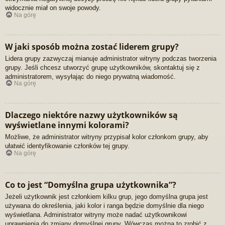
widocznie miał on swoje powody.
Na górę
W jaki sposób można zostać liderem grupy?
Lidera grupy zazwyczaj mianuje administrator witryny podczas tworzenia
grupy. Jeśli chcesz utworzyć grupę użytkowników, skontaktuj się z
administratorem, wysyłając do niego prywatną wiadomość.
Na górę
Dlaczego niektóre nazwy użytkowników są
wyświetlane innymi kolorami?
Możliwe, że administrator witryny przypisał kolor członkom grupy, aby
ułatwić identyfikowanie członków tej grupy.
Na górę
Co to jest “Domyślna grupa użytkownika”?
Jeżeli użytkownik jest członkiem kilku grup, jego domyślna grupa jest
używana do określenia, jaki kolor i ranga będzie domyślnie dla niego
wyświetlana. Administrator witryny może nadać użytkownikowi
uprawnienia do zmiany domyślnej grupy. Wówczas można to zrobić z