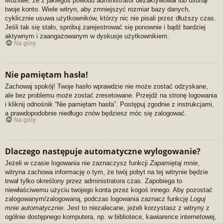
Możliwe, że z jakiegoś powodu administrator dezaktywował lub usunął
twoje konto. Wiele witryn, aby zmniejszyć rozmiar bazy danych,
cyklicznie usuwa użytkowników, którzy nic nie pisali przez dłuższy czas.
Jeśli tak się stało, spróbuj zarejestrować się ponownie i bądź bardziej
aktywnym i zaangażowanym w dyskusje użytkownikiem.
Na górę
Nie pamiętam hasła!
Zachowaj spokój! Twoje hasło wprawdzie nie może zostać odzyskane,
ale bez problemu może zostać zresetowane. Przejdź na stronę logowania
i kliknij odnośnik “Nie pamiętam hasła”. Postępuj zgodnie z instrukcjami,
a prawdopodobnie niedługo znów będziesz móc się zalogować.
Na górę
Dlaczego następuje automatyczne wylogowanie?
Jeżeli w czasie logowania nie zaznaczysz funkcji
Zapamiętaj mnie
,
witryna zachowa informację o tym, że twój pobyt na tej witrynie będzie
trwał tylko określony przez administratora czas. Zapobiega to
niewłaściwemu użyciu twojego konta przez kogoś innego. Aby pozostać
zalogowanym/zalogowaną, podczas logowania zaznacz funkcję
Loguj
mnie automatycznie
. Jest to niezalecane, jeżeli korzystasz z witryny z
ogólnie dostępnego komputera, np. w bibliotece, kawiarence internetowej,