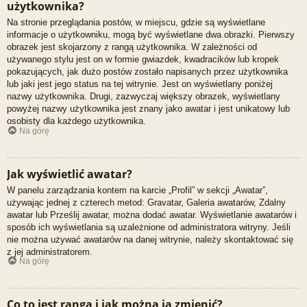
użytkownika?
Na stronie przeglądania postów, w miejscu, gdzie są wyświetlane
informacje o użytkowniku, mogą być wyświetlane dwa obrazki. Pierwszy
obrazek jest skojarzony z rangą użytkownika. W zależności od
używanego stylu jest on w formie gwiazdek, kwadracików lub kropek
pokazujących, jak dużo postów zostało napisanych przez użytkownika
lub jaki jest jego status na tej witrynie. Jest on wyświetlany poniżej
nazwy użytkownika. Drugi, zazwyczaj większy obrazek, wyświetlany
powyżej nazwy użytkownika jest znany jako awatar i jest unikatowy lub
osobisty dla każdego użytkownika.
Na górę
Jak wyświetlić awatar?
W panelu zarządzania kontem na karcie „Profil” w sekcji „Awatar”,
używając jednej z czterech metod: Gravatar, Galeria awatarów, Zdalny
awatar lub Prześlij awatar, można dodać awatar. Wyświetlanie awatarów i
sposób ich wyświetlania są uzależnione od administratora witryny. Jeśli
nie można używać awatarów na danej witrynie, należy skontaktować się
z jej administratorem.
Na górę
Co to jest ranga i jak można ją zmienić?