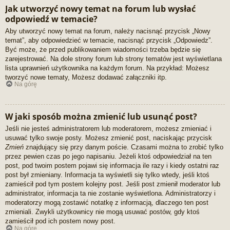
Jak utworzyć nowy temat na forum lub wysłać
odpowiedź w temacie?
Aby utworzyć nowy temat na forum, należy nacisnąć przycisk „Nowy
temat”, aby odpowiedzieć w temacie, nacisnąć przycisk „Odpowiedz”.
Być może, że przed publikowaniem wiadomości trzeba będzie się
zarejestrować. Na dole strony forum lub strony tematów jest wyświetlana
lista uprawnień użytkownika na każdym forum. Na przykład: Możesz
tworzyć nowe tematy, Możesz dodawać załączniki itp.
Na górę
W jaki sposób można zmienić lub usunąć post?
Jeśli nie jesteś administratorem lub moderatorem, możesz zmieniać i
usuwać tylko swoje posty. Możesz zmienić post, naciskając przycisk
Zmień
znajdujący się przy danym poście. Czasami można to zrobić tylko
przez pewien czas po jego napisaniu. Jeżeli ktoś odpowiedział na ten
post, pod twoim postem pojawi się informacja ile razy i kiedy ostatni raz
post był zmieniany. Informacja ta wyświetli się tylko wtedy, jeśli ktoś
zamieścił pod tym postem kolejny post. Jeśli post zmienił moderator lub
administrator, informacja ta nie zostanie wyświetlona. Administratorzy i
moderatorzy mogą zostawić notatkę z informacją, dlaczego ten post
zmieniali. Zwykli użytkownicy nie mogą usuwać postów, gdy ktoś
zamieścił pod ich postem nowy post.
Na górę