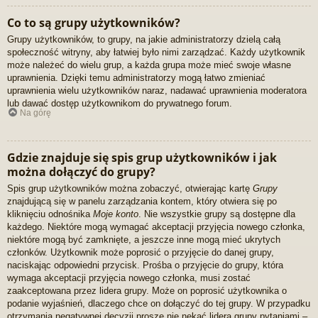
Co to są grupy użytkowników?
Grupy użytkowników, to grupy, na jakie administratorzy dzielą całą
społeczność witryny, aby łatwiej było nimi zarządzać. Każdy użytkownik
może należeć do wielu grup, a każda grupa może mieć swoje własne
uprawnienia. Dzięki temu administratorzy mogą łatwo zmieniać
uprawnienia wielu użytkowników naraz, nadawać uprawnienia moderatora
lub dawać dostęp użytkownikom do prywatnego forum.
Na górę
Gdzie znajduje się spis grup użytkowników i jak
można dołączyć do grupy?
Spis grup użytkowników można zobaczyć, otwierając kartę
Grupy
znajdującą się w panelu zarządzania kontem, który otwiera się po
kliknięciu odnośnika
Moje konto
. Nie wszystkie grupy są dostępne dla
każdego. Niektóre mogą wymagać akceptacji przyjęcia nowego członka,
niektóre mogą być zamknięte, a jeszcze inne mogą mieć ukrytych
członków. Użytkownik może poprosić o przyjęcie do danej grupy,
naciskając odpowiedni przycisk. Prośba o przyjęcie do grupy, która
wymaga akceptacji przyjęcia nowego członka, musi zostać
zaakceptowana przez lidera grupy. Może on poprosić użytkownika o
podanie wyjaśnień, dlaczego chce on dołączyć do tej grupy. W przypadku
otrzymania negatywnej decyzji proszę nie nękać lidera grupy pytaniami –