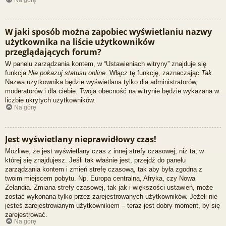
Na górę
W jaki sposób można zapobiec wyświetlaniu nazwy
użytkownika na liście użytkowników
przeglądających forum?
W panelu zarządzania kontem, w “Ustawieniach witryny” znajduje się
funkcja
Nie pokazuj statusu online
. Włącz tę funkcję, zaznaczając
Tak
.
Nazwa użytkownika będzie wyświetlana tylko dla administratorów,
moderatorów i dla ciebie. Twoja obecność na witrynie będzie wykazana w
liczbie ukrytych użytkowników.
Na górę
Jest wyświetlany nieprawidłowy czas!
Możliwe, że jest wyświetlany czas z innej strefy czasowej, niż ta, w
której się znajdujesz. Jeśli tak właśnie jest, przejdź do panelu
zarządzania kontem i zmień strefę czasową, tak aby była zgodna z
twoim miejscem pobytu. Np. Europa centralna, Afryka, czy Nowa
Zelandia. Zmiana strefy czasowej, tak jak i większości ustawień, może
zostać wykonana tylko przez zarejestrowanych użytkowników. Jeżeli nie
jesteś zarejestrowanym użytkownikiem – teraz jest dobry moment, by się
zarejestrować.
Na górę