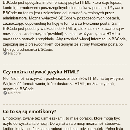
BBCode jest specjalną implementacją języka HTML, która daje lepszą
kontrolę formatowania poszczególnych elementów w postach. Używanie
BBCode na forum jest uzależnione od ustawień określanych przez
administratora. Można wyłączyć BBCode w poszczególnych postach,
zaznaczając odpowiednią funkcję w formularzu tworzenia posta. Sam
BBCode jest podobny w składni do HTML-a, ale znaczniki zawarte są w
nawiasach kwadratowych [przykład] zamiast w używanych w HTML-u
nawiasach ostrych <przykład>. Aby uzyskać więcej informacji o BBCode,
zapoznaj się z przewodnikiem dostępnym ze strony tworzenia posta po
kliknięciu odnośnika
BBCode
.
Na górę
Czy można używać języka HTML?
Nie. Nie można używać i przetwarzać znaczników HTML na tej witrynie.
Większość formatowania, które dostarcza HTML, można uzyskać,
używając BBCode.
Na górę
Co to są są emotikony?
Emotikony, zwane też uśmieszkami, to małe obrazki, które mogą być
użyte do wyrażania emocji. Do wyrażania emocji można też stosować
krótkie kody, np. :) oznacza radość, podczas gdy :( smutek. Pełna lista