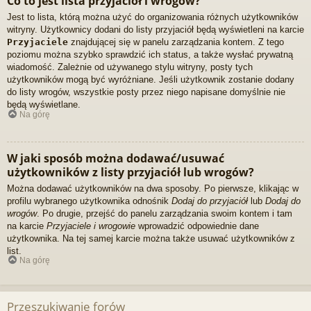
Co to jest lista przyjaciół i wrogów?
Jest to lista, którą można użyć do organizowania różnych użytkowników
witryny. Użytkownicy dodani do listy przyjaciół będą wyświetleni na karcie
Przyjaciele
znajdującej się w panelu zarządzania kontem. Z tego
poziomu można szybko sprawdzić ich status, a także wysłać prywatną
wiadomość. Zależnie od używanego stylu witryny, posty tych
użytkowników mogą być wyróżniane. Jeśli użytkownik zostanie dodany
do listy wrogów, wszystkie posty przez niego napisane domyślnie nie
będą wyświetlane.
Na górę
W jaki sposób można dodawać/usuwać
użytkowników z listy przyjaciół lub wrogów?
Można dodawać użytkowników na dwa sposoby. Po pierwsze, klikając w
profilu wybranego użytkownika odnośnik
Dodaj do przyjaciół
lub
Dodaj do
wrogów
. Po drugie, przejść do panelu zarządzania swoim kontem i tam
na karcie
Przyjaciele i wrogowie
wprowadzić odpowiednie dane
użytkownika. Na tej samej karcie można także usuwać użytkowników z
list.
Na górę
Przeszukiwanie forów