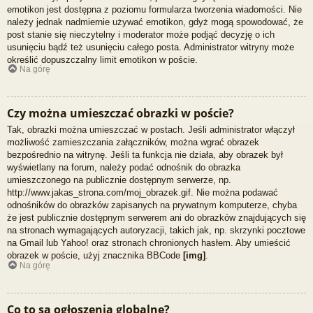
emotikon jest dostępna z poziomu formularza tworzenia wiadomości. Nie
należy jednak nadmiernie używać emotikon, gdyż mogą spowodować, że
post stanie się nieczytelny i moderator może podjąć decyzję o ich
usunięciu bądź też usunięciu całego posta. Administrator witryny może
określić dopuszczalny limit emotikon w poście.
Na górę
Czy można umieszczać obrazki w poście?
Tak, obrazki można umieszczać w postach. Jeśli administrator włączył
możliwość zamieszczania załączników, można wgrać obrazek
bezpośrednio na witrynę. Jeśli ta funkcja nie działa, aby obrazek był
wyświetlany na forum, należy podać odnośnik do obrazka
umieszczonego na publicznie dostępnym serwerze, np.
http://www.jakas_strona.com/moj_obrazek.gif. Nie można podawać
odnośników do obrazków zapisanych na prywatnym komputerze, chyba
że jest publicznie dostępnym serwerem ani do obrazków znajdujących się
na stronach wymagających autoryzacji, takich jak, np. skrzynki pocztowe
na Gmail lub Yahoo! oraz stronach chronionych hasłem. Aby umieścić
obrazek w poście, użyj znacznika BBCode
[img]
.
Na górę
Co to są ogłoszenia globalne?