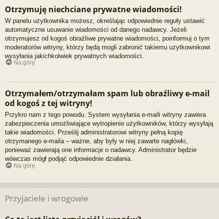
Otrzymuję niechciane prywatne wiadomości!
W panelu użytkownika możesz, określając odpowiednie reguły ustawić
automatyczne usuwanie wiadomości od danego nadawcy. Jeżeli
otrzymujesz od kogoś obraźliwe prywatne wiadomości, poinformuj o tym
moderatorów witryny, którzy będą mogli zabronić takiemu użytkownikowi
wysyłania jakichkolwiek prywatnych wiadomości.
Na górę
Otrzymałem/otrzymałam spam lub obraźliwy e-mail
od kogoś z tej witryny!
Przykro nam z tego powodu. System wysyłania e-maili witryny zawiera
zabezpieczenia umożliwiające wytropienie użytkowników, którzy wysyłają
takie wiadomości. Prześlij administratorowi witryny pełną kopię
otrzymanego e-maila – ważne, aby były w niej zawarte nagłówki,
ponieważ zawierają one informacje o nadawcy. Administrator będzie
wówczas mógł podjąć odpowiednie działania.
Na górę
Przyjaciele i wrogowie