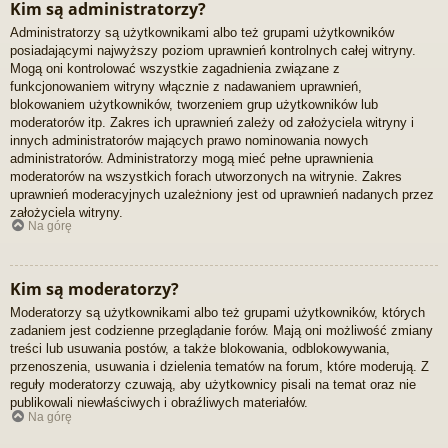
Kim są administratorzy?
Administratorzy są użytkownikami albo też grupami użytkowników
posiadającymi najwyższy poziom uprawnień kontrolnych całej witryny.
Mogą oni kontrolować wszystkie zagadnienia związane z
funkcjonowaniem witryny włącznie z nadawaniem uprawnień,
blokowaniem użytkowników, tworzeniem grup użytkowników lub
moderatorów itp. Zakres ich uprawnień zależy od założyciela witryny i
innych administratorów mających prawo nominowania nowych
administratorów. Administratorzy mogą mieć pełne uprawnienia
moderatorów na wszystkich forach utworzonych na witrynie. Zakres
uprawnień moderacyjnych uzależniony jest od uprawnień nadanych przez
założyciela witryny.
Na górę
Kim są moderatorzy?
Moderatorzy są użytkownikami albo też grupami użytkowników, których
zadaniem jest codzienne przeglądanie forów. Mają oni możliwość zmiany
treści lub usuwania postów, a także blokowania, odblokowywania,
przenoszenia, usuwania i dzielenia tematów na forum, które moderują. Z
reguły moderatorzy czuwają, aby użytkownicy pisali na temat oraz nie
publikowali niewłaściwych i obraźliwych materiałów.
Na górę