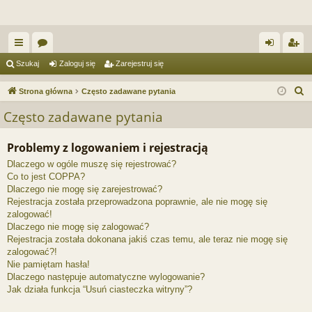
ię
or
al
ar
Szukaj
Zaloguj się
Zarejestruj się
ce
a
og
ej
S
Strona główna
Często zadawane pytania
j
uj
es
z
Często zadawane pytania
u
…
si
tru
k
Problemy z logowaniem i rejestracją
ę
j
a
Dlaczego w ogóle muszę się rejestrować?
si
j
Co to jest COPPA?
ę
Dlaczego nie mogę się zarejestrować?
Rejestracja została przeprowadzona poprawnie, ale nie mogę się
zalogować!
Dlaczego nie mogę się zalogować?
Rejestracja została dokonana jakiś czas temu, ale teraz nie mogę się
zalogować?!
Nie pamiętam hasła!
Dlaczego następuje automatyczne wylogowanie?
Jak działa funkcja “Usuń ciasteczka witryny”?