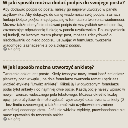
W jaki sposób można dodać podpis do swojego posta?
Aby dodawać podpis do posta, należy go najpierw utworzyć w panelu
użytkownika. Aby dołączyć do danej wiadomości swój podpis, zaznacz
funkcję
Dołącz podpis
znajdującą się w formularzu tworzenia wiadomości.
Możesz także domyślnie dodawać podpis do wszystkich swoich postów,
zaznaczając odpowiednią funkcję w panelu użytkownika. Po uaktywnieniu
tej funkcji, za każdym razem pisząc post, możesz zdecydować o
niedodawaniu do niego podpisu, usuwając w formularzu tworzenia
wiadomości zaznaczenie z pola
Dołącz podpis
.
Na górę
W jaki sposób można utworzyć ankietę?
Tworzenie ankiet jest proste. Kiedy tworzysz nowy temat bądź zmieniasz
pierwszy post w wątku, na dole formularza tworzenia tematu będziesz
widzieć etykietę “Utwórz ankietę”. Kliknij ją i w otworzonym formularzu
podaj tytuł ankiety i co najmniej dwie opcje. Każdą opcję należy wpisać w
nowym wierszu widocznego pola tekstowego. Możesz określić liczbę
opcji, jakie użytkownik może wybrać, wyznaczyć czas trwania ankiety (0
– bez limitu czasowego), a także umożliwić użytkownikom zmianę
wcześniej oddanego głosu. Jeśli nie widzisz etykiety, prawdopodobnie nie
masz uprawnień do tworzenia ankiet.
Na górę