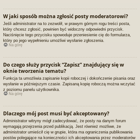
W jaki sposób można zgłosić posty moderatorowi?
Jeśli administrator na to zezwolił, w prawym górnym rogu treści posta,
który chcesz zgłosić, powinien być widoczny odpowiedni przycisk.
Naciśnięcie tego przycisku spowoduje przeniesienie cię do formularza,
który po jego wypełnieniu umożliwi wysłanie zgłoszenia.
Na górę
Do czego służy przycisk “Zapisz” znajdujący się w
oknie tworzenia tematu?
Funkcja ta umożliwia zapisanie kopii roboczej i dokończenie pisania oraz
wysłanie w późniejszym czasie. Zapisaną kopię roboczą można wczytać
z poziomu panelu użytkownika.
Na górę
Dlaczego mój post musi być akceptowany?
Administrator witryny mógł zadecydować, że posty na danym forum
wymagają przejrzenia przed publikacją. Jest również możliwe, że
administrator umieścił cię w grupie, która ma ograniczenia publikowania
postów polegające na konieczności ich akceptowania przez moderatorów