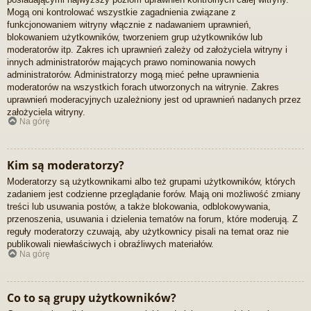
Mogą oni kontrolować wszystkie zagadnienia związane z
funkcjonowaniem witryny włącznie z nadawaniem uprawnień,
blokowaniem użytkowników, tworzeniem grup użytkowników lub
moderatorów itp. Zakres ich uprawnień zależy od założyciela witryny i
innych administratorów mających prawo nominowania nowych
administratorów. Administratorzy mogą mieć pełne uprawnienia
moderatorów na wszystkich forach utworzonych na witrynie. Zakres
uprawnień moderacyjnych uzależniony jest od uprawnień nadanych przez
założyciela witryny.
Na górę
Kim są moderatorzy?
Moderatorzy są użytkownikami albo też grupami użytkowników, których
zadaniem jest codzienne przeglądanie forów. Mają oni możliwość zmiany
treści lub usuwania postów, a także blokowania, odblokowywania,
przenoszenia, usuwania i dzielenia tematów na forum, które moderują. Z
reguły moderatorzy czuwają, aby użytkownicy pisali na temat oraz nie
publikowali niewłaściwych i obraźliwych materiałów.
Na górę
Co to są grupy użytkowników?