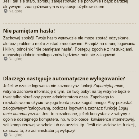
Jeśli tak się stało, spróbuj zarejestrować się ponownie i bądź bardziej
aktywnym i zaangażowanym w dyskusje użytkownikiem.
Na górę
Nie pamiętam hasła!
Zachowaj spokój! Twoje hasło wprawdzie nie może zostać odzyskane,
ale bez problemu może zostać zresetowane. Przejdź na stronę logowania
i kliknij odnośnik “Nie pamiętam hasła”. Postępuj zgodnie z instrukcjami,
a prawdopodobnie niedługo znów będziesz móc się zalogować.
Na górę
Dlaczego następuje automatyczne wylogowanie?
Jeżeli w czasie logowania nie zaznaczysz funkcji
Zapamiętaj mnie
,
witryna zachowa informację o tym, że twój pobyt na tej witrynie będzie
trwał tylko określony przez administratora czas. Zapobiega to
niewłaściwemu użyciu twojego konta przez kogoś innego. Aby pozostać
zalogowanym/zalogowaną, podczas logowania zaznacz funkcję
Loguj
mnie automatycznie
. Jest to niezalecane, jeżeli korzystasz z witryny z
ogólnie dostępnego komputera, np. w bibliotece, kawiarence internetowej,
sali komputerowej w szkole lub na uczelni itp. Jeśli nie widzisz tej funkcji,
oznacza to, że administrator ją wyłączył.
Na górę