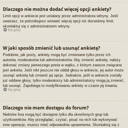
Dlaczego nie można dodać więcej opcji ankiety?
Limit opcji w ankiecie jest ustalany przez administratora witryny. Jeśli
uważasz, że potrzebujesz wstawić więcej opcji niż dozwolony limit,
skontaktuj się z administratorem witryny.
Na górę
W jaki sposób zmienić lub usunąć ankietę?
Podobnie, jak posty, ankiety mogą być zmieniane tylko przez ich
autorów, moderatorów lub administratorów. Aby zmienić ankietę, należy
dokonać zmiany pierwszego posta w wątku, z którym zawsze związana
jest ankieta. Jeśli nikt jeszcze nie oddał głosu w ankiecie, jej autor może
usunąć ankietę lub zmienić jej opcje. Jednakże, jeśli w ankiecie zostały
już oddane głosy, tylko moderatorzy lub administratorzy mogą ją zmienić,
lub usunąć. Zapobiega to modyfikowaniu ankiety w czasie jej trwania.
Na górę
Dlaczego nie mam dostępu do forum?
Niektóre fora mogą być dostępne tylko dla określonych grup lub
użytkowników. Aby przeglądać, czytać, pisać na nich lub wykonywać
inne operacje, musisz mieć odpowiednie uprawnienia. Skontaktuj się z