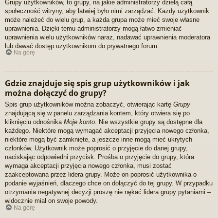
Grupy użytkowników, to grupy, na jakie administratorzy dzielą całą
społeczność witryny, aby łatwiej było nimi zarządzać. Każdy użytkownik
może należeć do wielu grup, a każda grupa może mieć swoje własne
uprawnienia. Dzięki temu administratorzy mogą łatwo zmieniać
uprawnienia wielu użytkowników naraz, nadawać uprawnienia moderatora
lub dawać dostęp użytkownikom do prywatnego forum.
Na górę
Gdzie znajduje się spis grup użytkowników i jak
można dołączyć do grupy?
Spis grup użytkowników można zobaczyć, otwierając kartę
Grupy
znajdującą się w panelu zarządzania kontem, który otwiera się po
kliknięciu odnośnika
Moje konto
. Nie wszystkie grupy są dostępne dla
każdego. Niektóre mogą wymagać akceptacji przyjęcia nowego członka,
niektóre mogą być zamknięte, a jeszcze inne mogą mieć ukrytych
członków. Użytkownik może poprosić o przyjęcie do danej grupy,
naciskając odpowiedni przycisk. Prośba o przyjęcie do grupy, która
wymaga akceptacji przyjęcia nowego członka, musi zostać
zaakceptowana przez lidera grupy. Może on poprosić użytkownika o
podanie wyjaśnień, dlaczego chce on dołączyć do tej grupy. W przypadku
otrzymania negatywnej decyzji proszę nie nękać lidera grupy pytaniami –
widocznie miał on swoje powody.
Na górę