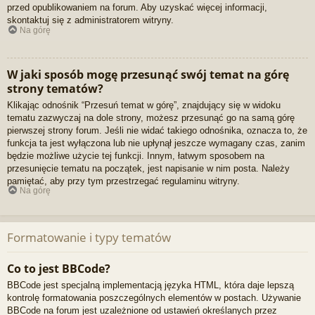
przed opublikowaniem na forum. Aby uzyskać więcej informacji,
skontaktuj się z administratorem witryny.
Na górę
W jaki sposób mogę przesunąć swój temat na górę
strony tematów?
Klikając odnośnik “Przesuń temat w górę”, znajdujący się w widoku
tematu zazwyczaj na dole strony, możesz przesunąć go na samą górę
pierwszej strony forum. Jeśli nie widać takiego odnośnika, oznacza to, że
funkcja ta jest wyłączona lub nie upłynął jeszcze wymagany czas, zanim
będzie możliwe użycie tej funkcji. Innym, łatwym sposobem na
przesunięcie tematu na początek, jest napisanie w nim posta. Należy
pamiętać, aby przy tym przestrzegać regulaminu witryny.
Na górę
Formatowanie i typy tematów
Co to jest BBCode?
BBCode jest specjalną implementacją języka HTML, która daje lepszą
kontrolę formatowania poszczególnych elementów w postach. Używanie
BBCode na forum jest uzależnione od ustawień określanych przez