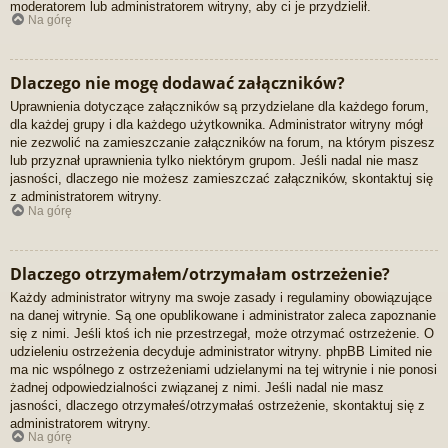
moderatorem lub administratorem witryny, aby ci je przydzielił.
Na górę
Dlaczego nie mogę dodawać załączników?
Uprawnienia dotyczące załączników są przydzielane dla każdego forum,
dla każdej grupy i dla każdego użytkownika. Administrator witryny mógł
nie zezwolić na zamieszczanie załączników na forum, na którym piszesz
lub przyznał uprawnienia tylko niektórym grupom. Jeśli nadal nie masz
jasności, dlaczego nie możesz zamieszczać załączników, skontaktuj się
z administratorem witryny.
Na górę
Dlaczego otrzymałem/otrzymałam ostrzeżenie?
Każdy administrator witryny ma swoje zasady i regulaminy obowiązujące
na danej witrynie. Są one opublikowane i administrator zaleca zapoznanie
się z nimi. Jeśli ktoś ich nie przestrzegał, może otrzymać ostrzeżenie. O
udzieleniu ostrzeżenia decyduje administrator witryny. phpBB Limited nie
ma nic wspólnego z ostrzeżeniami udzielanymi na tej witrynie i nie ponosi
żadnej odpowiedzialności związanej z nimi. Jeśli nadal nie masz
jasności, dlaczego otrzymałeś/otrzymałaś ostrzeżenie, skontaktuj się z
administratorem witryny.
Na górę