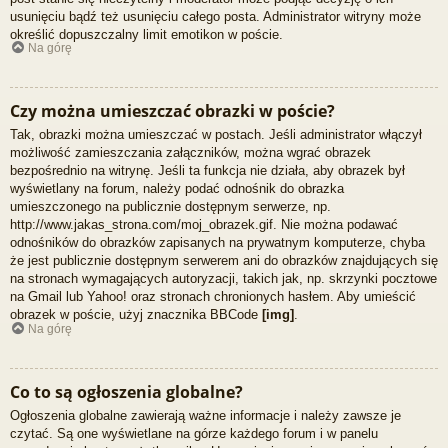
usunięciu bądź też usunięciu całego posta. Administrator witryny może
określić dopuszczalny limit emotikon w poście.
Na górę
Czy można umieszczać obrazki w poście?
Tak, obrazki można umieszczać w postach. Jeśli administrator włączył
możliwość zamieszczania załączników, można wgrać obrazek
bezpośrednio na witrynę. Jeśli ta funkcja nie działa, aby obrazek był
wyświetlany na forum, należy podać odnośnik do obrazka
umieszczonego na publicznie dostępnym serwerze, np.
http://www.jakas_strona.com/moj_obrazek.gif. Nie można podawać
odnośników do obrazków zapisanych na prywatnym komputerze, chyba
że jest publicznie dostępnym serwerem ani do obrazków znajdujących się
na stronach wymagających autoryzacji, takich jak, np. skrzynki pocztowe
na Gmail lub Yahoo! oraz stronach chronionych hasłem. Aby umieścić
obrazek w poście, użyj znacznika BBCode
[img]
.
Na górę
Co to są ogłoszenia globalne?
Ogłoszenia globalne zawierają ważne informacje i należy zawsze je
czytać. Są one wyświetlane na górze każdego forum i w panelu