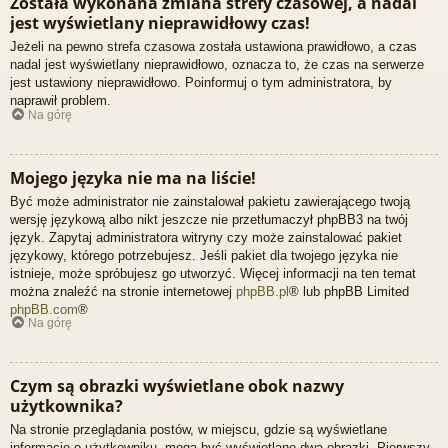
Została wykonana zmiana strefy czasowej, a nadal
jest wyświetlany nieprawidłowy czas!
Jeżeli na pewno strefa czasowa została ustawiona prawidłowo, a czas
nadal jest wyświetlany nieprawidłowo, oznacza to, że czas na serwerze
jest ustawiony nieprawidłowo. Poinformuj o tym administratora, by
naprawił problem.
Na górę
Mojego języka nie ma na liście!
Być może administrator nie zainstalował pakietu zawierającego twoją
wersję językową albo nikt jeszcze nie przetłumaczył phpBB3 na twój
język. Zapytaj administratora witryny czy może zainstalować pakiet
językowy, którego potrzebujesz. Jeśli pakiet dla twojego języka nie
istnieje, może spróbujesz go utworzyć. Więcej informacji na ten temat
można znaleźć na stronie internetowej
phpBB.pl
® lub phpBB Limited
phpBB.com
®
Na górę
Czym są obrazki wyświetlane obok nazwy
użytkownika?
Na stronie przeglądania postów, w miejscu, gdzie są wyświetlane
informacje o użytkowniku, mogą być wyświetlane dwa obrazki. Pierwszy