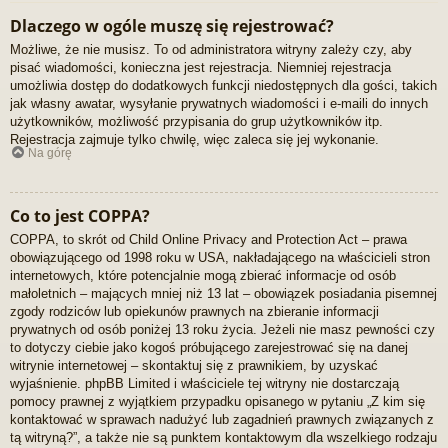
Dlaczego w ogóle muszę się rejestrować?
Możliwe, że nie musisz. To od administratora witryny zależy czy, aby
pisać wiadomości, konieczna jest rejestracja. Niemniej rejestracja
umożliwia dostęp do dodatkowych funkcji niedostępnych dla gości, takich
jak własny awatar, wysyłanie prywatnych wiadomości i e-maili do innych
użytkowników, możliwość przypisania do grup użytkowników itp.
Rejestracja zajmuje tylko chwilę, więc zaleca się jej wykonanie.
Na górę
Co to jest COPPA?
COPPA, to skrót od Child Online Privacy and Protection Act – prawa
obowiązującego od 1998 roku w USA, nakładającego na właścicieli stron
internetowych, które potencjalnie mogą zbierać informacje od osób
małoletnich – mających mniej niż 13 lat – obowiązek posiadania pisemnej
zgody rodziców lub opiekunów prawnych na zbieranie informacji
prywatnych od osób poniżej 13 roku życia. Jeżeli nie masz pewności czy
to dotyczy ciebie jako kogoś próbującego zarejestrować się na danej
witrynie internetowej – skontaktuj się z prawnikiem, by uzyskać
wyjaśnienie. phpBB Limited i właściciele tej witryny nie dostarczają
pomocy prawnej z wyjątkiem przypadku opisanego w pytaniu „Z kim się
kontaktować w sprawach nadużyć lub zagadnień prawnych związanych z
tą witryną?”, a także nie są punktem kontaktowym dla wszelkiego rodzaju