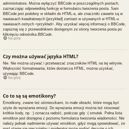
administratora. Można wyłączyć BBCode w poszczególnych postach,
zaznaczając odpowiednią funkcję w formularzu tworzenia posta. Sam
BBCode jest podobny w składni do HTML-a, ale znaczniki zawarte są w
nawiasach kwadratowych [przykład] zamiast w używanych w HTML-u
nawiasach ostrych <przykład>. Aby uzyskać więcej informacji o BBCode,
zapoznaj się z przewodnikiem dostępnym ze strony tworzenia posta po
kliknięciu odnośnika
BBCode
.
Na górę
Czy można używać języka HTML?
Nie. Nie można używać i przetwarzać znaczników HTML na tej witrynie.
Większość formatowania, które dostarcza HTML, można uzyskać,
używając BBCode.
Na górę
Co to są są emotikony?
Emotikony, zwane też uśmieszkami, to małe obrazki, które mogą być
użyte do wyrażania emocji. Do wyrażania emocji można też stosować
krótkie kody, np. :) oznacza radość, podczas gdy :( smutek. Pełna lista
emotikon jest dostępna z poziomu formularza tworzenia wiadomości. Nie
należy jednak nadmiernie używać emotikon, gdyż mogą spowodować, że
post stanie się nieczytelny i moderator może podjąć decyzję o ich