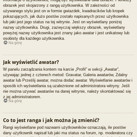
obrazek jest skojarzony z rangą użytkownika. W zależności od
używanego stylu jest on w formie gwiazdek, kwadracików lub kropek
pokazujących, jak dużo postów zostało napisanych przez użytkownika
lub jaki jest jego status na tej witrynie. Jest on wyświetlany poniżej
nazwy użytkownika. Drugi, zazwyczaj większy obrazek, wyświetlany
powyżej nazwy użytkownika jest znany jako awatar i jest unikatowy lub
osobisty dla każdego użytkownika.
Na górę
Jak wyświetlić awatar?
W panelu zarządzania kontem na karcie „Profil” w sekcji „Awatar”,
używając jednej z czterech metod: Gravatar, Galeria awatarów, Zdalny
awatar lub Prześlij awatar, można dodać awatar. Wyświetlanie awatarów i
sposób ich wyświetlania są uzależnione od administratora witryny. Jeśli
nie można używać awatarów na danej witrynie, należy skontaktować się
z jej administratorem.
Na górę
Co to jest ranga i jak można ją zmienić?
Rangi wyświetlane pod nazwami użytkowników oznaczają, ile postów
dany użytkownik napisał lub jaki ma status na forum, np. moderatora czy