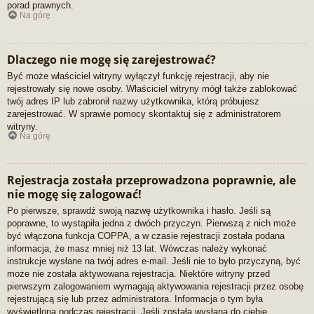
porad prawnych.
Na górę
Dlaczego nie mogę się zarejestrować?
Być może właściciel witryny wyłączył funkcję rejestracji, aby nie
rejestrowały się nowe osoby. Właściciel witryny mógł także zablokować
twój adres IP lub zabronił nazwy użytkownika, którą próbujesz
zarejestrować. W sprawie pomocy skontaktuj się z administratorem
witryny.
Na górę
Rejestracja została przeprowadzona poprawnie, ale
nie mogę się zalogować!
Po pierwsze, sprawdź swoją nazwę użytkownika i hasło. Jeśli są
poprawne, to wystąpiła jedna z dwóch przyczyn. Pierwszą z nich może
być włączona funkcja COPPA, a w czasie rejestracji została podana
informacja, że masz mniej niż 13 lat. Wówczas należy wykonać
instrukcje wysłane na twój adres e-mail. Jeśli nie to było przyczyną, być
może nie została aktywowana rejestracja. Niektóre witryny przed
pierwszym zalogowaniem wymagają aktywowania rejestracji przez osobę
rejestrującą się lub przez administratora. Informacja o tym była
wyświetlona podczas rejestracji. Jeśli została wysłana do ciebie