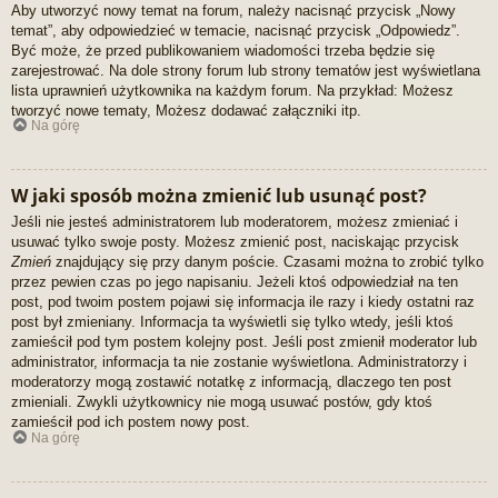
Aby utworzyć nowy temat na forum, należy nacisnąć przycisk „Nowy
temat”, aby odpowiedzieć w temacie, nacisnąć przycisk „Odpowiedz”.
Być może, że przed publikowaniem wiadomości trzeba będzie się
zarejestrować. Na dole strony forum lub strony tematów jest wyświetlana
lista uprawnień użytkownika na każdym forum. Na przykład: Możesz
tworzyć nowe tematy, Możesz dodawać załączniki itp.
Na górę
W jaki sposób można zmienić lub usunąć post?
Jeśli nie jesteś administratorem lub moderatorem, możesz zmieniać i
usuwać tylko swoje posty. Możesz zmienić post, naciskając przycisk
Zmień
znajdujący się przy danym poście. Czasami można to zrobić tylko
przez pewien czas po jego napisaniu. Jeżeli ktoś odpowiedział na ten
post, pod twoim postem pojawi się informacja ile razy i kiedy ostatni raz
post był zmieniany. Informacja ta wyświetli się tylko wtedy, jeśli ktoś
zamieścił pod tym postem kolejny post. Jeśli post zmienił moderator lub
administrator, informacja ta nie zostanie wyświetlona. Administratorzy i
moderatorzy mogą zostawić notatkę z informacją, dlaczego ten post
zmieniali. Zwykli użytkownicy nie mogą usuwać postów, gdy ktoś
zamieścił pod ich postem nowy post.
Na górę