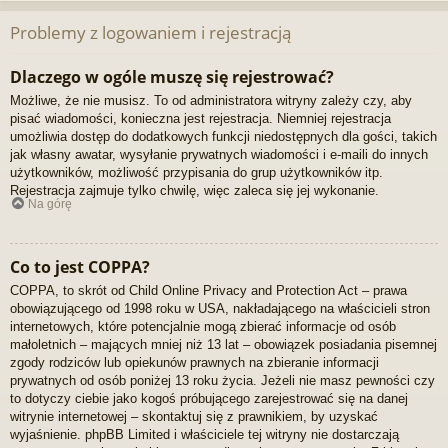
Problemy z logowaniem i rejestracją
Dlaczego w ogóle muszę się rejestrować?
Możliwe, że nie musisz. To od administratora witryny zależy czy, aby
pisać wiadomości, konieczna jest rejestracja. Niemniej rejestracja
umożliwia dostęp do dodatkowych funkcji niedostępnych dla gości, takich
jak własny awatar, wysyłanie prywatnych wiadomości i e-maili do innych
użytkowników, możliwość przypisania do grup użytkowników itp.
Rejestracja zajmuje tylko chwilę, więc zaleca się jej wykonanie.
Na górę
Co to jest COPPA?
COPPA, to skrót od Child Online Privacy and Protection Act – prawa
obowiązującego od 1998 roku w USA, nakładającego na właścicieli stron
internetowych, które potencjalnie mogą zbierać informacje od osób
małoletnich – mających mniej niż 13 lat – obowiązek posiadania pisemnej
zgody rodziców lub opiekunów prawnych na zbieranie informacji
prywatnych od osób poniżej 13 roku życia. Jeżeli nie masz pewności czy
to dotyczy ciebie jako kogoś próbującego zarejestrować się na danej
witrynie internetowej – skontaktuj się z prawnikiem, by uzyskać
wyjaśnienie. phpBB Limited i właściciele tej witryny nie dostarczają