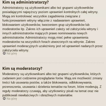
Kim są administratorzy?
Administratorzy są użytkownikami albo też grupami użytkowników
posiadającymi najwyższy poziom uprawnień kontrolnych całej witryny.
Mogą oni kontrolować wszystkie zagadnienia związane z
funkcjonowaniem witryny włącznie z nadawaniem uprawnień,
blokowaniem użytkowników, tworzeniem grup użytkowników lub
moderatorów itp. Zakres ich uprawnień zależy od założyciela witryny i
innych administratorów mających prawo nominowania nowych
administratorów. Administratorzy mogą mieć pełne uprawnienia
moderatorów na wszystkich forach utworzonych na witrynie. Zakres
uprawnień moderacyjnych uzależniony jest od uprawnień nadanych przez
założyciela witryny.
Na górę
Kim są moderatorzy?
Moderatorzy są użytkownikami albo też grupami użytkowników, których
zadaniem jest codzienne przeglądanie forów. Mają oni możliwość zmiany
treści lub usuwania postów, a także blokowania, odblokowywania,
przenoszenia, usuwania i dzielenia tematów na forum, które moderują. Z
reguły moderatorzy czuwają, aby użytkownicy pisali na temat oraz nie
publikowali niewłaściwych i obraźliwych materiałów.
Na górę