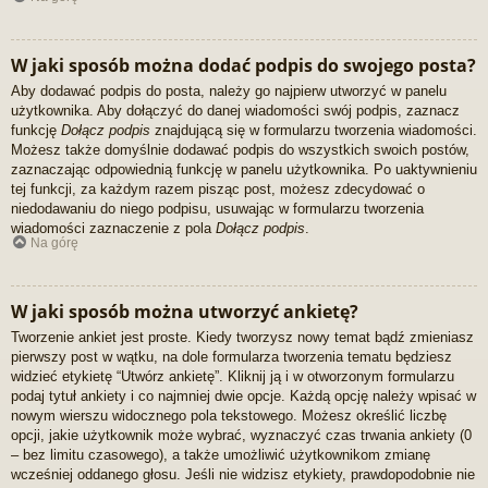
W jaki sposób można dodać podpis do swojego posta?
Aby dodawać podpis do posta, należy go najpierw utworzyć w panelu
użytkownika. Aby dołączyć do danej wiadomości swój podpis, zaznacz
funkcję
Dołącz podpis
znajdującą się w formularzu tworzenia wiadomości.
Możesz także domyślnie dodawać podpis do wszystkich swoich postów,
zaznaczając odpowiednią funkcję w panelu użytkownika. Po uaktywnieniu
tej funkcji, za każdym razem pisząc post, możesz zdecydować o
niedodawaniu do niego podpisu, usuwając w formularzu tworzenia
wiadomości zaznaczenie z pola
Dołącz podpis
.
Na górę
W jaki sposób można utworzyć ankietę?
Tworzenie ankiet jest proste. Kiedy tworzysz nowy temat bądź zmieniasz
pierwszy post w wątku, na dole formularza tworzenia tematu będziesz
widzieć etykietę “Utwórz ankietę”. Kliknij ją i w otworzonym formularzu
podaj tytuł ankiety i co najmniej dwie opcje. Każdą opcję należy wpisać w
nowym wierszu widocznego pola tekstowego. Możesz określić liczbę
opcji, jakie użytkownik może wybrać, wyznaczyć czas trwania ankiety (0
– bez limitu czasowego), a także umożliwić użytkownikom zmianę
wcześniej oddanego głosu. Jeśli nie widzisz etykiety, prawdopodobnie nie