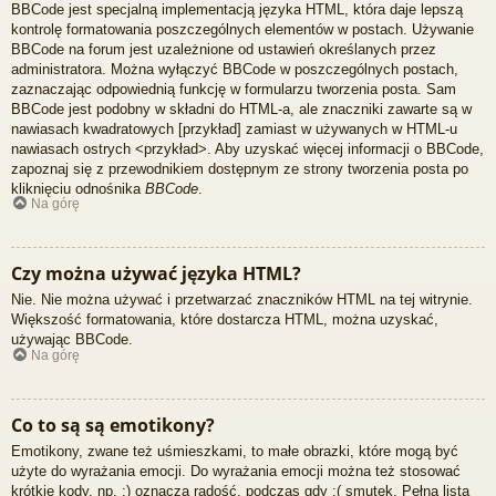
BBCode jest specjalną implementacją języka HTML, która daje lepszą
kontrolę formatowania poszczególnych elementów w postach. Używanie
BBCode na forum jest uzależnione od ustawień określanych przez
administratora. Można wyłączyć BBCode w poszczególnych postach,
zaznaczając odpowiednią funkcję w formularzu tworzenia posta. Sam
BBCode jest podobny w składni do HTML-a, ale znaczniki zawarte są w
nawiasach kwadratowych [przykład] zamiast w używanych w HTML-u
nawiasach ostrych <przykład>. Aby uzyskać więcej informacji o BBCode,
zapoznaj się z przewodnikiem dostępnym ze strony tworzenia posta po
kliknięciu odnośnika
BBCode
.
Na górę
Czy można używać języka HTML?
Nie. Nie można używać i przetwarzać znaczników HTML na tej witrynie.
Większość formatowania, które dostarcza HTML, można uzyskać,
używając BBCode.
Na górę
Co to są są emotikony?
Emotikony, zwane też uśmieszkami, to małe obrazki, które mogą być
użyte do wyrażania emocji. Do wyrażania emocji można też stosować
krótkie kody, np. :) oznacza radość, podczas gdy :( smutek. Pełna lista