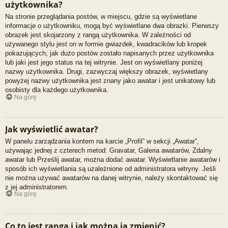
użytkownika?
Na stronie przeglądania postów, w miejscu, gdzie są wyświetlane
informacje o użytkowniku, mogą być wyświetlane dwa obrazki. Pierwszy
obrazek jest skojarzony z rangą użytkownika. W zależności od
używanego stylu jest on w formie gwiazdek, kwadracików lub kropek
pokazujących, jak dużo postów zostało napisanych przez użytkownika
lub jaki jest jego status na tej witrynie. Jest on wyświetlany poniżej
nazwy użytkownika. Drugi, zazwyczaj większy obrazek, wyświetlany
powyżej nazwy użytkownika jest znany jako awatar i jest unikatowy lub
osobisty dla każdego użytkownika.
Na górę
Jak wyświetlić awatar?
W panelu zarządzania kontem na karcie „Profil” w sekcji „Awatar”,
używając jednej z czterech metod: Gravatar, Galeria awatarów, Zdalny
awatar lub Prześlij awatar, można dodać awatar. Wyświetlanie awatarów i
sposób ich wyświetlania są uzależnione od administratora witryny. Jeśli
nie można używać awatarów na danej witrynie, należy skontaktować się
z jej administratorem.
Na górę
Co to jest ranga i jak można ją zmienić?