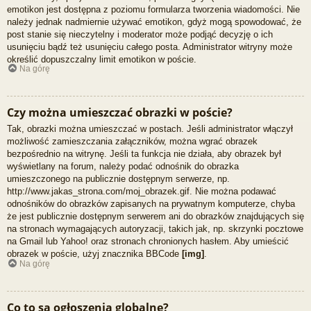
emotikon jest dostępna z poziomu formularza tworzenia wiadomości. Nie
należy jednak nadmiernie używać emotikon, gdyż mogą spowodować, że
post stanie się nieczytelny i moderator może podjąć decyzję o ich
usunięciu bądź też usunięciu całego posta. Administrator witryny może
określić dopuszczalny limit emotikon w poście.
Na górę
Czy można umieszczać obrazki w poście?
Tak, obrazki można umieszczać w postach. Jeśli administrator włączył
możliwość zamieszczania załączników, można wgrać obrazek
bezpośrednio na witrynę. Jeśli ta funkcja nie działa, aby obrazek był
wyświetlany na forum, należy podać odnośnik do obrazka
umieszczonego na publicznie dostępnym serwerze, np.
http://www.jakas_strona.com/moj_obrazek.gif. Nie można podawać
odnośników do obrazków zapisanych na prywatnym komputerze, chyba
że jest publicznie dostępnym serwerem ani do obrazków znajdujących się
na stronach wymagających autoryzacji, takich jak, np. skrzynki pocztowe
na Gmail lub Yahoo! oraz stronach chronionych hasłem. Aby umieścić
obrazek w poście, użyj znacznika BBCode
[img]
.
Na górę
Co to są ogłoszenia globalne?