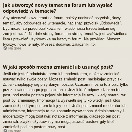
Jak utworzyć nowy temat na forum lub wysłać
odpowiedź w temacie?
Aby utworzyć nowy temat na forum, należy nacisnąć przycisk „Nowy
temat”, aby odpowiedzieć w temacie, nacisnąć przycisk „Odpowiedz”.
Być może, że przed publikowaniem wiadomości trzeba będzie się
zarejestrować. Na dole strony forum lub strony tematów jest wyświetlana
lista uprawnień użytkownika na każdym forum. Na przykład: Możesz
tworzyć nowe tematy, Możesz dodawać załączniki itp.
Na górę
W jaki sposób można zmienić lub usunąć post?
Jeśli nie jesteś administratorem lub moderatorem, możesz zmieniać i
usuwać tylko swoje posty. Możesz zmienić post, naciskając przycisk
Zmień
znajdujący się przy danym poście. Czasami można to zrobić tylko
przez pewien czas po jego napisaniu. Jeżeli ktoś odpowiedział na ten
post, pod twoim postem pojawi się informacja ile razy i kiedy ostatni raz
post był zmieniany. Informacja ta wyświetli się tylko wtedy, jeśli ktoś
zamieścił pod tym postem kolejny post. Jeśli post zmienił moderator lub
administrator, informacja ta nie zostanie wyświetlona. Administratorzy i
moderatorzy mogą zostawić notatkę z informacją, dlaczego ten post
zmieniali. Zwykli użytkownicy nie mogą usuwać postów, gdy ktoś
zamieścił pod ich postem nowy post.
Na górę