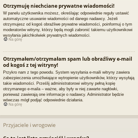
Otrzymuję niechciane prywatne wiadomości!
W panelu użytkownika możesz, określając odpowiednie reguły ustawić
automatyczne usuwanie wiadomości od danego nadawcy. Jeżeli
otrzymujesz od kogoś obraźliwe prywatne wiadomości, poinformuj o tym
moderatorów witryny, którzy będą mogli zabronić takiemu użytkownikowi
wysyłania jakichkolwiek prywatnych wiadomości.
Na górę
Otrzymałem/otrzymałam spam lub obraźliwy e-mail
od kogoś z tej witryny!
Przykro nam z tego powodu. System wysyłania e-maili witryny zawiera
zabezpieczenia umożliwiające wytropienie użytkowników, którzy wysyłają
takie wiadomości. Prześlij administratorowi witryny pełną kopię
otrzymanego e-maila – ważne, aby były w niej zawarte nagłówki,
ponieważ zawierają one informacje o nadawcy. Administrator będzie
wówczas mógł podjąć odpowiednie działania.
Na górę
Przyjaciele i wrogowie