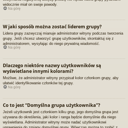
widocznie miał on swoje powody.
Na górę
W jaki sposób można zostać liderem grupy?
Lidera grupy zazwyczaj mianuje administrator witryny podczas tworzenia
grupy. Jeśli chcesz utworzyć grupę użytkowników, skontaktuj się z
administratorem, wysyłając do niego prywatną wiadomość.
Na górę
Dlaczego niektóre nazwy użytkowników są
wyświetlane innymi kolorami?
Możliwe, że administrator witryny przypisał kolor członkom grupy, aby
ułatwić identyfikowanie członków tej grupy.
Na górę
Co to jest “Domyślna grupa użytkownika”?
Jeżeli użytkownik jest członkiem kilku grup, jego domyślna grupa jest
używana do określenia, jaki kolor i ranga będzie domyślnie dla niego
wyświetlana. Administrator witryny może nadać użytkownikowi
uprawnienia do zmiany domyślnej grupy. Wówczas można to zrobić z