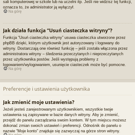
sali komputerowej w szkole lub na uczelni itp. Jeśli nie widzisz tej funkcji,
oznacza to, że administrator ją wyłączył.
Na górę
Jak działa funkcja “Usuń ciasteczka witryny”?
Funkcja “Usuń ciasteczka witryny” usuwa ciasteczka utworzone przez
phpBB dzięki, którym użytkownik jest autoryzowany i logowany do
witryny. Dostarczają one również funkcję – jeśli została włączona przez
administratora witryny – śledzenia przeczytanych i nieprzeczytanych
przez użytkownika postów. Jeśli występują problemy z
logowaniem/wylogowaniem, usunięcie ciasteczek może być pomocne.
Na górę
Preferencje i ustawienia użytkownika
Jak zmienić moje ustawienia?
Jeżeli jesteś zarejestrowanym użytkownikiem, wszystkie twoje
ustawienia są zapisywane w bazie danych witryny. Aby je zmienić,
przejdź do panelu zarządzania swoim kontem. W tym miejscu możesz
dokonać zmian swoich ustawień i preferencji. Odnośnik do panelu o
nazwie “Moje konto” znajduje się zazwyczaj na górze stron witryny.