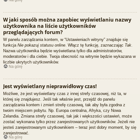
Na górę
W jaki sposób można zapobiec wyświetlaniu nazwy
użytkownika na liście użytkowników
przeglądających forum?
W panelu zarządzania kontem, w “Ustawieniach witryny” znajduje się
funkcja
Nie pokazuj statusu online
. Włącz tę funkcję, zaznaczając
Tak
.
Nazwa użytkownika będzie wyświetlana tylko dla administratorów,
moderatorów i dla ciebie. Twoja obecność na witrynie będzie wykazana w
liczbie ukrytych użytkowników.
Na górę
Jest wyświetlany nieprawidłowy czas!
Możliwe, że jest wyświetlany czas z innej strefy czasowej, niż ta, w
której się znajdujesz. Jeśli tak właśnie jest, przejdź do panelu
zarządzania kontem i zmień strefę czasową, tak aby była zgodna z
twoim miejscem pobytu. Np. Europa centralna, Afryka, czy Nowa
Zelandia. Zmiana strefy czasowej, tak jak i większości ustawień, może
zostać wykonana tylko przez zarejestrowanych użytkowników. Jeżeli nie
jesteś zarejestrowanym użytkownikiem – teraz jest dobry moment, by się
zarejestrować.
Na górę