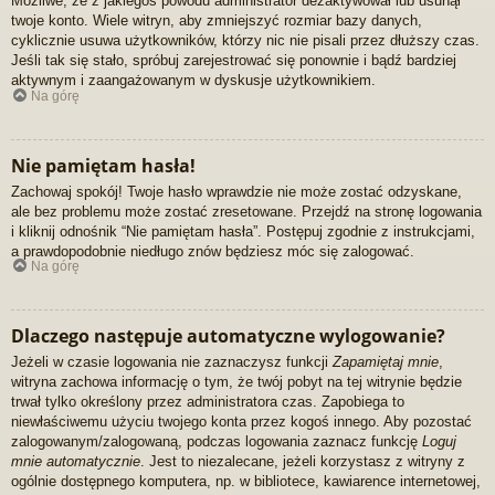
Możliwe, że z jakiegoś powodu administrator dezaktywował lub usunął
twoje konto. Wiele witryn, aby zmniejszyć rozmiar bazy danych,
cyklicznie usuwa użytkowników, którzy nic nie pisali przez dłuższy czas.
Jeśli tak się stało, spróbuj zarejestrować się ponownie i bądź bardziej
aktywnym i zaangażowanym w dyskusje użytkownikiem.
Na górę
Nie pamiętam hasła!
Zachowaj spokój! Twoje hasło wprawdzie nie może zostać odzyskane,
ale bez problemu może zostać zresetowane. Przejdź na stronę logowania
i kliknij odnośnik “Nie pamiętam hasła”. Postępuj zgodnie z instrukcjami,
a prawdopodobnie niedługo znów będziesz móc się zalogować.
Na górę
Dlaczego następuje automatyczne wylogowanie?
Jeżeli w czasie logowania nie zaznaczysz funkcji
Zapamiętaj mnie
,
witryna zachowa informację o tym, że twój pobyt na tej witrynie będzie
trwał tylko określony przez administratora czas. Zapobiega to
niewłaściwemu użyciu twojego konta przez kogoś innego. Aby pozostać
zalogowanym/zalogowaną, podczas logowania zaznacz funkcję
Loguj
mnie automatycznie
. Jest to niezalecane, jeżeli korzystasz z witryny z
ogólnie dostępnego komputera, np. w bibliotece, kawiarence internetowej,