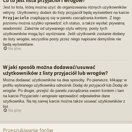
Co to jest lista przyjaciół i wrogów?
Jest to lista, którą można użyć do organizowania różnych użytkowników
witryny. Użytkownicy dodani do listy przyjaciół będą wyświetleni na karcie
Przyjaciele
znajdującej się w panelu zarządzania kontem. Z tego
poziomu można szybko sprawdzić ich status, a także wysłać prywatną
wiadomość. Zależnie od używanego stylu witryny, posty tych
użytkowników mogą być wyróżniane. Jeśli użytkownik zostanie dodany
do listy wrogów, wszystkie posty przez niego napisane domyślnie nie
będą wyświetlane.
Na górę
W jaki sposób można dodawać/usuwać
użytkowników z listy przyjaciół lub wrogów?
Można dodawać użytkowników na dwa sposoby. Po pierwsze, klikając w
profilu wybranego użytkownika odnośnik
Dodaj do przyjaciół
lub
Dodaj do
wrogów
. Po drugie, przejść do panelu zarządzania swoim kontem i tam
na karcie
Przyjaciele i wrogowie
wprowadzić odpowiednie dane
użytkownika. Na tej samej karcie można także usuwać użytkowników z
list.
Na górę
Przeszukiwanie forów