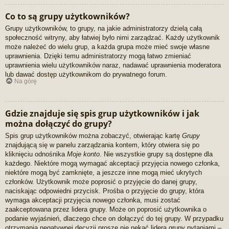
Co to są grupy użytkowników?
Grupy użytkowników, to grupy, na jakie administratorzy dzielą całą
społeczność witryny, aby łatwiej było nimi zarządzać. Każdy użytkownik
może należeć do wielu grup, a każda grupa może mieć swoje własne
uprawnienia. Dzięki temu administratorzy mogą łatwo zmieniać
uprawnienia wielu użytkowników naraz, nadawać uprawnienia moderatora
lub dawać dostęp użytkownikom do prywatnego forum.
Na górę
Gdzie znajduje się spis grup użytkowników i jak
można dołączyć do grupy?
Spis grup użytkowników można zobaczyć, otwierając kartę
Grupy
znajdującą się w panelu zarządzania kontem, który otwiera się po
kliknięciu odnośnika
Moje konto
. Nie wszystkie grupy są dostępne dla
każdego. Niektóre mogą wymagać akceptacji przyjęcia nowego członka,
niektóre mogą być zamknięte, a jeszcze inne mogą mieć ukrytych
członków. Użytkownik może poprosić o przyjęcie do danej grupy,
naciskając odpowiedni przycisk. Prośba o przyjęcie do grupy, która
wymaga akceptacji przyjęcia nowego członka, musi zostać
zaakceptowana przez lidera grupy. Może on poprosić użytkownika o
podanie wyjaśnień, dlaczego chce on dołączyć do tej grupy. W przypadku
otrzymania negatywnej decyzji proszę nie nękać lidera grupy pytaniami –