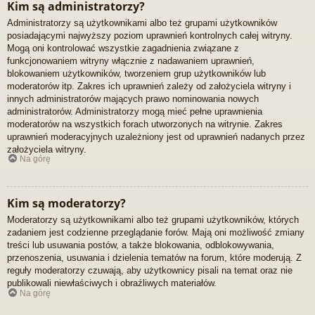
Kim są administratorzy?
Administratorzy są użytkownikami albo też grupami użytkowników
posiadającymi najwyższy poziom uprawnień kontrolnych całej witryny.
Mogą oni kontrolować wszystkie zagadnienia związane z
funkcjonowaniem witryny włącznie z nadawaniem uprawnień,
blokowaniem użytkowników, tworzeniem grup użytkowników lub
moderatorów itp. Zakres ich uprawnień zależy od założyciela witryny i
innych administratorów mających prawo nominowania nowych
administratorów. Administratorzy mogą mieć pełne uprawnienia
moderatorów na wszystkich forach utworzonych na witrynie. Zakres
uprawnień moderacyjnych uzależniony jest od uprawnień nadanych przez
założyciela witryny.
Na górę
Kim są moderatorzy?
Moderatorzy są użytkownikami albo też grupami użytkowników, których
zadaniem jest codzienne przeglądanie forów. Mają oni możliwość zmiany
treści lub usuwania postów, a także blokowania, odblokowywania,
przenoszenia, usuwania i dzielenia tematów na forum, które moderują. Z
reguły moderatorzy czuwają, aby użytkownicy pisali na temat oraz nie
publikowali niewłaściwych i obraźliwych materiałów.
Na górę