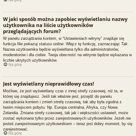
Na górę
W jaki sposób można zapobiec wyświetlaniu nazwy
użytkownika na liście użytkowników
przeglądających forum?
W panelu zarządzania kontem, w “Ustawieniach witryny” znajduje się
funkcja
Nie pokazuj statusu online
. Włącz tę funkcję, zaznaczając
Tak
.
Nazwa użytkownika będzie wyświetlana tylko dla administratorów,
moderatorów i dla ciebie. Twoja obecność na witrynie będzie wykazana w
liczbie ukrytych użytkowników.
Na górę
Jest wyświetlany nieprawidłowy czas!
Możliwe, że jest wyświetlany czas z innej strefy czasowej, niż ta, w
której się znajdujesz. Jeśli tak właśnie jest, przejdź do panelu
zarządzania kontem i zmień strefę czasową, tak aby była zgodna z
twoim miejscem pobytu. Np. Europa centralna, Afryka, czy Nowa
Zelandia. Zmiana strefy czasowej, tak jak i większości ustawień, może
zostać wykonana tylko przez zarejestrowanych użytkowników. Jeżeli nie
jesteś zarejestrowanym użytkownikiem – teraz jest dobry moment, by się
zarejestrować.
Na górę