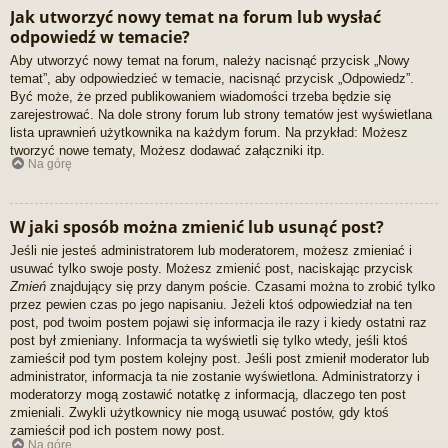
Jak utworzyć nowy temat na forum lub wysłać
odpowiedź w temacie?
Aby utworzyć nowy temat na forum, należy nacisnąć przycisk „Nowy
temat”, aby odpowiedzieć w temacie, nacisnąć przycisk „Odpowiedz”.
Być może, że przed publikowaniem wiadomości trzeba będzie się
zarejestrować. Na dole strony forum lub strony tematów jest wyświetlana
lista uprawnień użytkownika na każdym forum. Na przykład: Możesz
tworzyć nowe tematy, Możesz dodawać załączniki itp.
Na górę
W jaki sposób można zmienić lub usunąć post?
Jeśli nie jesteś administratorem lub moderatorem, możesz zmieniać i
usuwać tylko swoje posty. Możesz zmienić post, naciskając przycisk
Zmień
znajdujący się przy danym poście. Czasami można to zrobić tylko
przez pewien czas po jego napisaniu. Jeżeli ktoś odpowiedział na ten
post, pod twoim postem pojawi się informacja ile razy i kiedy ostatni raz
post był zmieniany. Informacja ta wyświetli się tylko wtedy, jeśli ktoś
zamieścił pod tym postem kolejny post. Jeśli post zmienił moderator lub
administrator, informacja ta nie zostanie wyświetlona. Administratorzy i
moderatorzy mogą zostawić notatkę z informacją, dlaczego ten post
zmieniali. Zwykli użytkownicy nie mogą usuwać postów, gdy ktoś
zamieścił pod ich postem nowy post.
Na górę