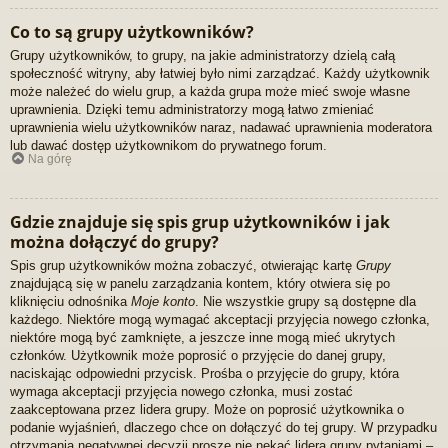
Co to są grupy użytkowników?
Grupy użytkowników, to grupy, na jakie administratorzy dzielą całą
społeczność witryny, aby łatwiej było nimi zarządzać. Każdy użytkownik
może należeć do wielu grup, a każda grupa może mieć swoje własne
uprawnienia. Dzięki temu administratorzy mogą łatwo zmieniać
uprawnienia wielu użytkowników naraz, nadawać uprawnienia moderatora
lub dawać dostęp użytkownikom do prywatnego forum.
Na górę
Gdzie znajduje się spis grup użytkowników i jak
można dołączyć do grupy?
Spis grup użytkowników można zobaczyć, otwierając kartę
Grupy
znajdującą się w panelu zarządzania kontem, który otwiera się po
kliknięciu odnośnika
Moje konto
. Nie wszystkie grupy są dostępne dla
każdego. Niektóre mogą wymagać akceptacji przyjęcia nowego członka,
niektóre mogą być zamknięte, a jeszcze inne mogą mieć ukrytych
członków. Użytkownik może poprosić o przyjęcie do danej grupy,
naciskając odpowiedni przycisk. Prośba o przyjęcie do grupy, która
wymaga akceptacji przyjęcia nowego członka, musi zostać
zaakceptowana przez lidera grupy. Może on poprosić użytkownika o
podanie wyjaśnień, dlaczego chce on dołączyć do tej grupy. W przypadku
otrzymania negatywnej decyzji proszę nie nękać lidera grupy pytaniami –