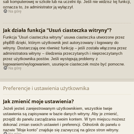
sali komputerowej w szkole lub na uczelni itp. Jeśli nie widzisz tej funkcji,
oznacza to, że administrator ją wyłączył.
Na górę
Jak działa funkcja “Usuń ciasteczka witryny”?
Funkcja “Usuń ciasteczka witryny” usuwa ciasteczka utworzone przez
phpBB dzięki, którym użytkownik jest autoryzowany i logowany do
witryny. Dostarczają one również funkcję – jeśli została włączona przez
administratora witryny – śledzenia przeczytanych i nieprzeczytanych
przez użytkownika postów. Jeśli występują problemy z
logowaniem/wylogowaniem, usunięcie ciasteczek może być pomocne.
Na górę
Preferencje i ustawienia użytkownika
Jak zmienić moje ustawienia?
Jeżeli jesteś zarejestrowanym użytkownikiem, wszystkie twoje
ustawienia są zapisywane w bazie danych witryny. Aby je zmienić,
przejdź do panelu zarządzania swoim kontem. W tym miejscu możesz
dokonać zmian swoich ustawień i preferencji. Odnośnik do panelu o
nazwie “Moje konto” znajduje się zazwyczaj na górze stron witryny.