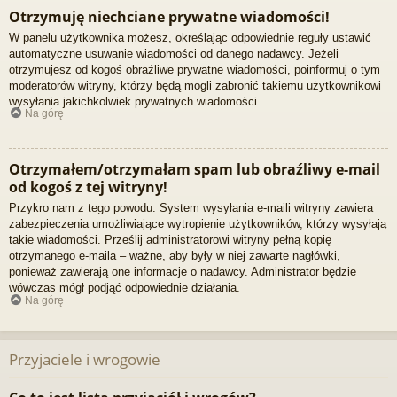
Otrzymuję niechciane prywatne wiadomości!
W panelu użytkownika możesz, określając odpowiednie reguły ustawić
automatyczne usuwanie wiadomości od danego nadawcy. Jeżeli
otrzymujesz od kogoś obraźliwe prywatne wiadomości, poinformuj o tym
moderatorów witryny, którzy będą mogli zabronić takiemu użytkownikowi
wysyłania jakichkolwiek prywatnych wiadomości.
Na górę
Otrzymałem/otrzymałam spam lub obraźliwy e-mail
od kogoś z tej witryny!
Przykro nam z tego powodu. System wysyłania e-maili witryny zawiera
zabezpieczenia umożliwiające wytropienie użytkowników, którzy wysyłają
takie wiadomości. Prześlij administratorowi witryny pełną kopię
otrzymanego e-maila – ważne, aby były w niej zawarte nagłówki,
ponieważ zawierają one informacje o nadawcy. Administrator będzie
wówczas mógł podjąć odpowiednie działania.
Na górę
Przyjaciele i wrogowie