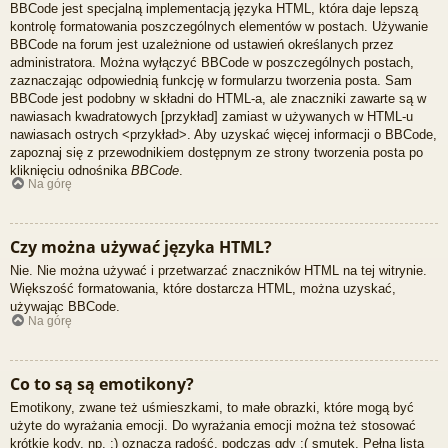
BBCode jest specjalną implementacją języka HTML, która daje lepszą
kontrolę formatowania poszczególnych elementów w postach. Używanie
BBCode na forum jest uzależnione od ustawień określanych przez
administratora. Można wyłączyć BBCode w poszczególnych postach,
zaznaczając odpowiednią funkcję w formularzu tworzenia posta. Sam
BBCode jest podobny w składni do HTML-a, ale znaczniki zawarte są w
nawiasach kwadratowych [przykład] zamiast w używanych w HTML-u
nawiasach ostrych <przykład>. Aby uzyskać więcej informacji o BBCode,
zapoznaj się z przewodnikiem dostępnym ze strony tworzenia posta po
kliknięciu odnośnika
BBCode
.
Na górę
Czy można używać języka HTML?
Nie. Nie można używać i przetwarzać znaczników HTML na tej witrynie.
Większość formatowania, które dostarcza HTML, można uzyskać,
używając BBCode.
Na górę
Co to są są emotikony?
Emotikony, zwane też uśmieszkami, to małe obrazki, które mogą być
użyte do wyrażania emocji. Do wyrażania emocji można też stosować
krótkie kody, np. :) oznacza radość, podczas gdy :( smutek. Pełna lista