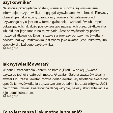
użytkownika?
Na stronie przeglądania postów, w miejscu, gdzie są wyświetlane
informacje o użytkowniku, mogą być wyświetlane dwa obrazki. Pierwszy
obrazek jest skojarzony z rangą użytkownika. W zależności od
używanego stylu jest on w formie gwiazdek, kwadracików lub kropek
pokazujących, jak dużo postów zostało napisanych przez użytkownika
lub jaki jest jego status na tej witrynie. Jest on wyświetlany poniżej
nazwy użytkownika. Drugi, zazwyczaj większy obrazek, wyświetlany
powyżej nazwy użytkownika jest znany jako awatar i jest unikatowy lub
osobisty dla każdego użytkownika.
Na górę
Jak wyświetlić awatar?
W panelu zarządzania kontem na karcie „Profil” w sekcji „Awatar”,
używając jednej z czterech metod: Gravatar, Galeria awatarów, Zdalny
awatar lub Prześlij awatar, można dodać awatar. Wyświetlanie awatarów i
sposób ich wyświetlania są uzależnione od administratora witryny. Jeśli
nie można używać awatarów na danej witrynie, należy skontaktować się
z jej administratorem.
Na górę
Co to jest ranga i jak można ją zmienić?