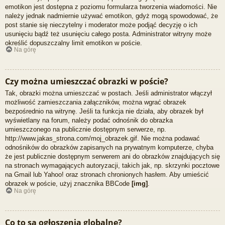
emotikon jest dostępna z poziomu formularza tworzenia wiadomości. Nie
należy jednak nadmiernie używać emotikon, gdyż mogą spowodować, że
post stanie się nieczytelny i moderator może podjąć decyzję o ich
usunięciu bądź też usunięciu całego posta. Administrator witryny może
określić dopuszczalny limit emotikon w poście.
Na górę
Czy można umieszczać obrazki w poście?
Tak, obrazki można umieszczać w postach. Jeśli administrator włączył
możliwość zamieszczania załączników, można wgrać obrazek
bezpośrednio na witrynę. Jeśli ta funkcja nie działa, aby obrazek był
wyświetlany na forum, należy podać odnośnik do obrazka
umieszczonego na publicznie dostępnym serwerze, np.
http://www.jakas_strona.com/moj_obrazek.gif. Nie można podawać
odnośników do obrazków zapisanych na prywatnym komputerze, chyba
że jest publicznie dostępnym serwerem ani do obrazków znajdujących się
na stronach wymagających autoryzacji, takich jak, np. skrzynki pocztowe
na Gmail lub Yahoo! oraz stronach chronionych hasłem. Aby umieścić
obrazek w poście, użyj znacznika BBCode
[img]
.
Na górę
Co to są ogłoszenia globalne?