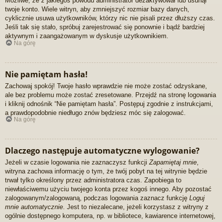
Możliwe, że z jakiegoś powodu administrator dezaktywował lub usunął
twoje konto. Wiele witryn, aby zmniejszyć rozmiar bazy danych,
cyklicznie usuwa użytkowników, którzy nic nie pisali przez dłuższy czas.
Jeśli tak się stało, spróbuj zarejestrować się ponownie i bądź bardziej
aktywnym i zaangażowanym w dyskusje użytkownikiem.
Na górę
Nie pamiętam hasła!
Zachowaj spokój! Twoje hasło wprawdzie nie może zostać odzyskane,
ale bez problemu może zostać zresetowane. Przejdź na stronę logowania
i kliknij odnośnik “Nie pamiętam hasła”. Postępuj zgodnie z instrukcjami,
a prawdopodobnie niedługo znów będziesz móc się zalogować.
Na górę
Dlaczego następuje automatyczne wylogowanie?
Jeżeli w czasie logowania nie zaznaczysz funkcji
Zapamiętaj mnie
,
witryna zachowa informację o tym, że twój pobyt na tej witrynie będzie
trwał tylko określony przez administratora czas. Zapobiega to
niewłaściwemu użyciu twojego konta przez kogoś innego. Aby pozostać
zalogowanym/zalogowaną, podczas logowania zaznacz funkcję
Loguj
mnie automatycznie
. Jest to niezalecane, jeżeli korzystasz z witryny z
ogólnie dostępnego komputera, np. w bibliotece, kawiarence internetowej,