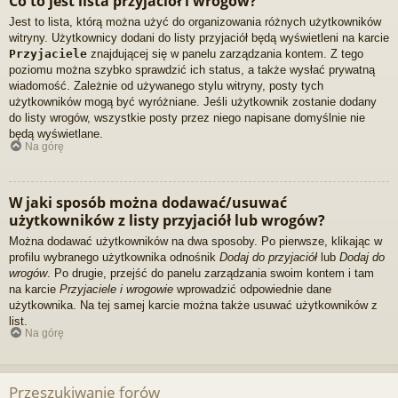
Co to jest lista przyjaciół i wrogów?
Jest to lista, którą można użyć do organizowania różnych użytkowników
witryny. Użytkownicy dodani do listy przyjaciół będą wyświetleni na karcie
Przyjaciele
znajdującej się w panelu zarządzania kontem. Z tego
poziomu można szybko sprawdzić ich status, a także wysłać prywatną
wiadomość. Zależnie od używanego stylu witryny, posty tych
użytkowników mogą być wyróżniane. Jeśli użytkownik zostanie dodany
do listy wrogów, wszystkie posty przez niego napisane domyślnie nie
będą wyświetlane.
Na górę
W jaki sposób można dodawać/usuwać
użytkowników z listy przyjaciół lub wrogów?
Można dodawać użytkowników na dwa sposoby. Po pierwsze, klikając w
profilu wybranego użytkownika odnośnik
Dodaj do przyjaciół
lub
Dodaj do
wrogów
. Po drugie, przejść do panelu zarządzania swoim kontem i tam
na karcie
Przyjaciele i wrogowie
wprowadzić odpowiednie dane
użytkownika. Na tej samej karcie można także usuwać użytkowników z
list.
Na górę
Przeszukiwanie forów