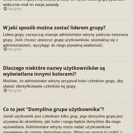
widocznie miał on swoje powody.
Na górę
W jaki sposób można zostać liderem grupy?
Lidera grupy zazwyczaj mianuje administrator witryny podczas tworzenia
grupy. Jeśli chcesz utworzyć grupę użytkowników, skontaktuj się z
administratorem, wysyłając do niego prywatną wiadomość.
Na górę
Dlaczego niektóre nazwy użytkowników są
wyświetlane innymi kolorami?
Możliwe, że administrator witryny przypisał kolor członkom grupy, aby
ułatwić identyfikowanie członków tej grupy.
Na górę
Co to jest “Domyślna grupa użytkownika”?
Jeżeli użytkownik jest członkiem kilku grup, jego domyślna grupa jest
używana do określenia, jaki kolor i ranga będzie domyślnie dla niego
wyświetlana. Administrator witryny może nadać użytkownikowi
uprawnienia do zmiany domyślnej grupy. Wówczas można to zrobić z