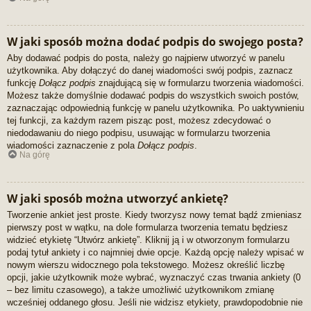
W jaki sposób można dodać podpis do swojego posta?
Aby dodawać podpis do posta, należy go najpierw utworzyć w panelu
użytkownika. Aby dołączyć do danej wiadomości swój podpis, zaznacz
funkcję
Dołącz podpis
znajdującą się w formularzu tworzenia wiadomości.
Możesz także domyślnie dodawać podpis do wszystkich swoich postów,
zaznaczając odpowiednią funkcję w panelu użytkownika. Po uaktywnieniu
tej funkcji, za każdym razem pisząc post, możesz zdecydować o
niedodawaniu do niego podpisu, usuwając w formularzu tworzenia
wiadomości zaznaczenie z pola
Dołącz podpis
.
Na górę
W jaki sposób można utworzyć ankietę?
Tworzenie ankiet jest proste. Kiedy tworzysz nowy temat bądź zmieniasz
pierwszy post w wątku, na dole formularza tworzenia tematu będziesz
widzieć etykietę “Utwórz ankietę”. Kliknij ją i w otworzonym formularzu
podaj tytuł ankiety i co najmniej dwie opcje. Każdą opcję należy wpisać w
nowym wierszu widocznego pola tekstowego. Możesz określić liczbę
opcji, jakie użytkownik może wybrać, wyznaczyć czas trwania ankiety (0
– bez limitu czasowego), a także umożliwić użytkownikom zmianę
wcześniej oddanego głosu. Jeśli nie widzisz etykiety, prawdopodobnie nie