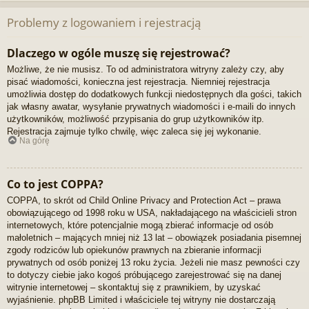
Problemy z logowaniem i rejestracją
Dlaczego w ogóle muszę się rejestrować?
Możliwe, że nie musisz. To od administratora witryny zależy czy, aby
pisać wiadomości, konieczna jest rejestracja. Niemniej rejestracja
umożliwia dostęp do dodatkowych funkcji niedostępnych dla gości, takich
jak własny awatar, wysyłanie prywatnych wiadomości i e-maili do innych
użytkowników, możliwość przypisania do grup użytkowników itp.
Rejestracja zajmuje tylko chwilę, więc zaleca się jej wykonanie.
Na górę
Co to jest COPPA?
COPPA, to skrót od Child Online Privacy and Protection Act – prawa
obowiązującego od 1998 roku w USA, nakładającego na właścicieli stron
internetowych, które potencjalnie mogą zbierać informacje od osób
małoletnich – mających mniej niż 13 lat – obowiązek posiadania pisemnej
zgody rodziców lub opiekunów prawnych na zbieranie informacji
prywatnych od osób poniżej 13 roku życia. Jeżeli nie masz pewności czy
to dotyczy ciebie jako kogoś próbującego zarejestrować się na danej
witrynie internetowej – skontaktuj się z prawnikiem, by uzyskać
wyjaśnienie. phpBB Limited i właściciele tej witryny nie dostarczają