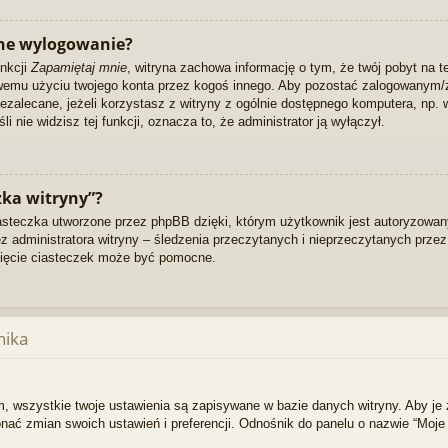
ne wylogowanie?
unkcji
Zapamiętaj mnie
, witryna zachowa informację o tym, że twój pobyt na te
ciwemu użyciu twojego konta przez kogoś innego. Aby pozostać zalogowanym
niezalecane, jeżeli korzystasz z witryny z ogólnie dostępnego komputera, np. w
li nie widzisz tej funkcji, oznacza to, że administrator ją wyłączył.
zka witryny”?
asteczka utworzone przez phpBB dzięki, którym użytkownik jest autoryzowany
zez administratora witryny – śledzenia przeczytanych i nieprzeczytanych prze
ięcie ciasteczek może być pomocne.
nika
, wszystkie twoje ustawienia są zapisywane w bazie danych witryny. Aby je 
 zmian swoich ustawień i preferencji. Odnośnik do panelu o nazwie “Moje 