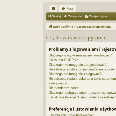
Fora
ię
Szukaj
Zaloguj się
Zarejestruj się
ce
Strona główna
Często zadawane pytania
j
Często zadawane pytania
…
Problemy z logowaniem i rejestr
Dlaczego w ogóle muszę się rejestrować?
Co to jest COPPA?
Dlaczego nie mogę się zarejestrować?
Rejestracja została przeprowadzona poprawn
Dlaczego nie mogę się zalogować?
Rejestracja została dokonana jakiś czas tem
zalogować?!
Nie pamiętam hasła!
Dlaczego następuje automatyczne wylogowa
Jak działa funkcja “Usuń ciasteczka witryny
Preferencje i ustawienia użytk
Jak zmienić moje ustawienia?