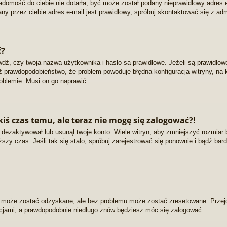
wiadomość do ciebie nie dotarła, być może został podany nieprawidłowy adres
ny przez ciebie adres e-mail jest prawidłowy, spróbuj skontaktować się z adm
ć?
, czy twoja nazwa użytkownika i hasło są prawidłowe. Jeżeli są prawidłowe, 
eż prawdopodobieństwo, że problem powoduje błędna konfiguracja witryny, na k
oblemie. Musi on go naprawić.
iś czas temu, ale teraz nie mogę się zalogować?!
 dezaktywował lub usunął twoje konto. Wiele witryn, aby zmniejszyć rozmiar
łuższy czas. Jeśli tak się stało, spróbuj zarejestrować się ponownie i bądź 
 może zostać odzyskane, ale bez problemu może zostać zresetowane. Przejdź 
kcjami, a prawdopodobnie niedługo znów będziesz móc się zalogować.