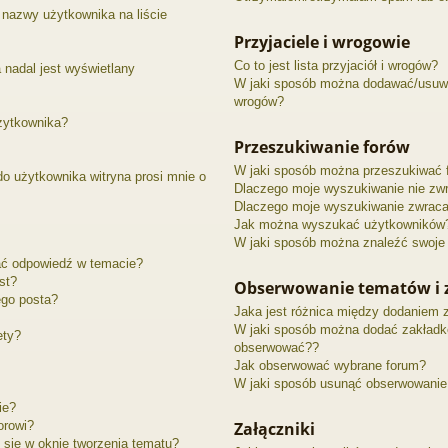
nazwy użytkownika na liście
Przyjaciele i wrogowie
Co to jest lista przyjaciół i wrogów?
 nadal jest wyświetlany
W jaki sposób można dodawać/usuwać
wrogów?
żytkownika?
Przeszukiwanie forów
W jaki sposób można przeszukiwać 
o użytkownika witryna prosi mnie o
Dlaczego moje wyszukiwanie nie zw
Dlaczego moje wyszukiwanie zwraca 
Jak można wyszukać użytkowników
W jaki sposób można znaleźć swoje 
ać odpowiedź w temacie?
st?
Obserwowanie tematów i 
ego posta?
Jaka jest różnica między dodaniem 
W jaki sposób można dodać zakładk
ety?
obserwować??
Jak obserwować wybrane forum?
W jaki sposób usunąć obserwowanie
ie?
orowi?
Załączniki
 się w oknie tworzenia tematu?