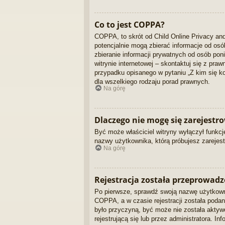
Co to jest COPPA?
COPPA, to skrót od Child Online Privacy and
potencjalnie mogą zbierać informacje od os
zbieranie informacji prywatnych od osób pon
witrynie internetowej – skontaktuj się z pra
przypadku opisanego w pytaniu „Z kim się 
dla wszelkiego rodzaju porad prawnych.
Na górę
Dlaczego nie mogę się zarejestr
Być może właściciel witryny wyłączył funkcję
nazwy użytkownika, którą próbujesz zarejest
Na górę
Rejestracja została przeprowadz
Po pierwsze, sprawdź swoją nazwę użytkowni
COPPA, a w czasie rejestracji została podan
było przyczyną, być może nie została aktyw
rejestrującą się lub przez administratora. I