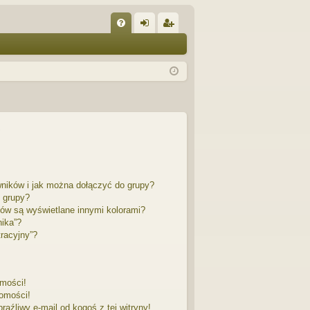
W
FA
al
ar
Q
og
ej
uj
es
si
tru
ę
j
si
ę
wników i jak można dołączyć do grupy?
 grupy?
ów są wyświetlane innymi kolorami?
nika”?
racyjny”?
mości!
omości!
źliwy e-mail od kogoś z tej witryny!