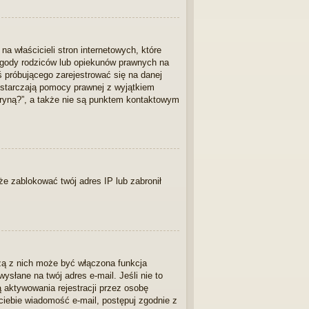
 właścicieli stron internetowych, które
 zgody rodziców lub opiekunów prawnych na
ś próbującego zarejestrować się na danej
 dostarczają pomocy prawnej z wyjątkiem
ryną?”, a także nie są punktem kontaktowym
kże zablokować twój adres IP lub zabronił
zą z nich może być włączona funkcja
słane na twój adres e-mail. Jeśli nie to
 aktywowania rejestracji przez osobę
o ciebie wiadomość e-mail, postępuj zgodnie z