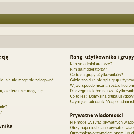
acją
Rangi użytkownika i grupy
Kim są administratorzy?
Kim są moderatorzy?
Co to są grupy użytkowników?
ie, ale nie mogę się zalogować!
Gdzie znajduje się spis grup użytko
W jaki sposób można zostać liderem
u, ale teraz nie mogę się
Dlaczego niektóre nazwy użytkownik
Co to jest “Domyślna grupa użytkow
Czym jest odnośnik “Zespół administ
nie?
”?
Prywatne wiadomości
Nie mogę wysyłać prywatnych wiado
ownika
Otrzymuję niechciane prywatne wiad
Otrzymałem/otrzymałam spam lub obra