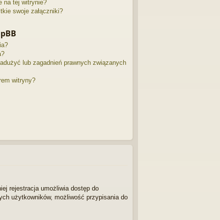
na tej witrynie?
kie swoje załączniki?
hpBB
ia?
a?
nadużyć lub zagadnień prawnych związanych
rem witryny?
iej rejestracja umożliwia dostęp do
nnych użytkowników, możliwość przypisania do