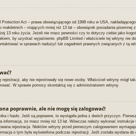
 Protection Act – prawa obowiązującego od 1998 roku w USA, nakładającego na
ób małoletnich – mających mniej niż 13 lat – obowiązek posiadania pisemnej
iżej 13 roku życia. Jeżeli nie masz pewności czy to dotyczy ciebie jako kogo
wnikiem, by uzyskać wyjaśnienie. phpBB Limited i właściciele tej witryny nie
kontaktować w sprawach nadużyć lub zagadnień prawnych związanych z tą wit
ować?
 rejestracji, aby nie rejestrowały się nowe osoby. Właściciel witryny mógł ta
rować. W sprawie pomocy skontaktuj się z administratorem witryny.
ona poprawnie, ale nie mogę się zalogować!
ka i hasło. Jeśli są poprawne, to wystąpiła jedna z dwóch przyczyn. Pierws
a informacja, że masz mniej niż 13 lat. Wówczas należy wykonać instrukcje wy
owana rejestracja. Niektóre witryny przed pierwszym zalogowaniem wymagają
nformacja o tym była wyświetlona podczas rejestracji. Jeśli została wysłana d