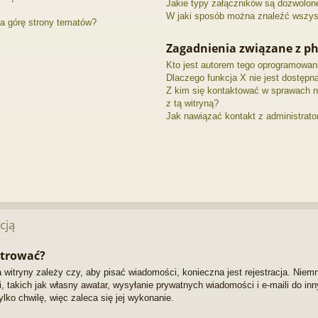
Jakie typy załączników są dozwolone 
W jaki sposób można znaleźć wszyst
a górę strony tematów?
Zagadnienia związane z p
Kto jest autorem tego oprogramowan
Dlaczego funkcja X nie jest dostępn
Z kim się kontaktować w sprawach 
z tą witryną?
Jak nawiązać kontakt z administrato
cją
strować?
 witryny zależy czy, aby pisać wiadomości, konieczna jest rejestracja. Niemn
, takich jak własny awatar, wysyłanie prywatnych wiadomości i e-maili do i
ylko chwilę, więc zaleca się jej wykonanie.