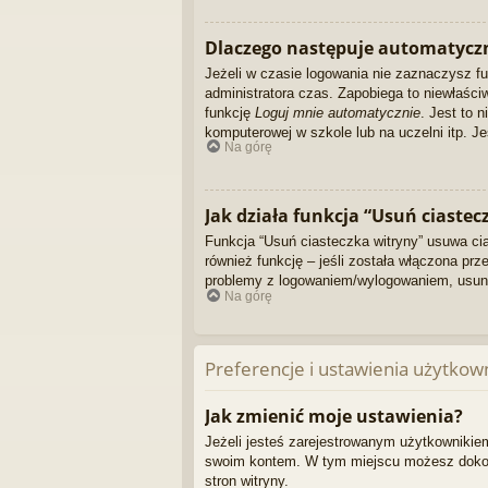
Dlaczego następuje automatycz
Jeżeli w czasie logowania nie zaznaczysz f
administratora czas. Zapobiega to niewłaś
funkcję
Loguj mnie automatycznie
. Jest to 
komputerowej w szkole lub na uczelni itp. Jeś
Na górę
Jak działa funkcja “Usuń ciastec
Funkcja “Usuń ciasteczka witryny” usuwa ci
również funkcję – jeśli została włączona pr
problemy z logowaniem/wylogowaniem, usun
Na górę
Preferencje i ustawienia użytkow
Jak zmienić moje ustawienia?
Jeżeli jesteś zarejestrowanym użytkownikiem
swoim kontem. W tym miejscu możesz dokonać
stron witryny.