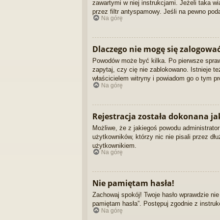
zawartymi w niej instrukcjami. Jeżeli taka 
przez filtr antyspamowy. Jeśli na pewno poda
Na górę
Dlaczego nie mogę się zalogowa
Powodów może być kilka. Po pierwsze sprawdź
zapytaj, czy cię nie zablokowano. Istnieje t
właścicielem witryny i powiadom go o tym pr
Na górę
Rejestracja została dokonana jak
Możliwe, że z jakiegoś powodu administrator
użytkowników, którzy nic nie pisali przez d
użytkownikiem.
Na górę
Nie pamiętam hasła!
Zachowaj spokój! Twoje hasło wprawdzie nie
pamiętam hasła”. Postępuj zgodnie z instru
Na górę