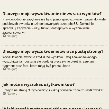
Dlaczego moje wyszukiwanie nie zwraca wyników?
Prawdopodobnie zapytanie nie było jasno sprecyzowane i zawierało wiele
podobnych zwrotów niezindeksowanych przez phpBB. Dokładnie
sprecyzuj zapytanie – użyj funkcji dostępnych w wyszukiwaniu
zaawansowanym.
Na górę
Dlaczego moje wyszukiwanie zwraca pustą stronę?!
Wyszukiwanie zwróciło zbyt dużo wyników. Użyj zaawansowanego
wyszukiwania i postaraj się bardziej precyzyjnie określić szukany
fragment oraz fora, które mają być przeszukane.
Na górę
Jak można wyszukać użytkowników?
Przejdź na stronę “Użytkownicy” i kliknij odnośnik “Znajdź użytkownika”.
Na górę
W jaki sposób można znaleźć swoje posty i tematy?