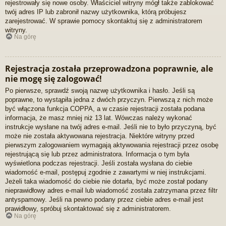
rejestrowały się nowe osoby. Właściciel witryny mógł także zablokować
twój adres IP lub zabronił nazwy użytkownika, którą próbujesz
zarejestrować. W sprawie pomocy skontaktuj się z administratorem
witryny.
Na górę
Rejestracja została przeprowadzona poprawnie, ale
nie mogę się zalogować!
Po pierwsze, sprawdź swoją nazwę użytkownika i hasło. Jeśli są
poprawne, to wystąpiła jedna z dwóch przyczyn. Pierwszą z nich może
być włączona funkcja COPPA, a w czasie rejestracji została podana
informacja, że masz mniej niż 13 lat. Wówczas należy wykonać
instrukcje wysłane na twój adres e-mail. Jeśli nie to było przyczyną, być
może nie została aktywowana rejestracja. Niektóre witryny przed
pierwszym zalogowaniem wymagają aktywowania rejestracji przez osobę
rejestrującą się lub przez administratora. Informacja o tym była
wyświetlona podczas rejestracji. Jeśli została wysłana do ciebie
wiadomość e-mail, postępuj zgodnie z zawartymi w niej instrukcjami.
Jeżeli taka wiadomość do ciebie nie dotarła, być może został podany
nieprawidłowy adres e-mail lub wiadomość została zatrzymana przez filtr
antyspamowy. Jeśli na pewno podany przez ciebie adres e-mail jest
prawidłowy, spróbuj skontaktować się z administratorem.
Na górę