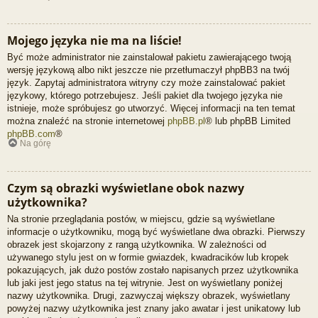
Mojego języka nie ma na liście!
Być może administrator nie zainstalował pakietu zawierającego twoją
wersję językową albo nikt jeszcze nie przetłumaczył phpBB3 na twój
język. Zapytaj administratora witryny czy może zainstalować pakiet
językowy, którego potrzebujesz. Jeśli pakiet dla twojego języka nie
istnieje, może spróbujesz go utworzyć. Więcej informacji na ten temat
można znaleźć na stronie internetowej
phpBB.pl
® lub phpBB Limited
phpBB.com
®
Na górę
Czym są obrazki wyświetlane obok nazwy
użytkownika?
Na stronie przeglądania postów, w miejscu, gdzie są wyświetlane
informacje o użytkowniku, mogą być wyświetlane dwa obrazki. Pierwszy
obrazek jest skojarzony z rangą użytkownika. W zależności od
używanego stylu jest on w formie gwiazdek, kwadracików lub kropek
pokazujących, jak dużo postów zostało napisanych przez użytkownika
lub jaki jest jego status na tej witrynie. Jest on wyświetlany poniżej
nazwy użytkownika. Drugi, zazwyczaj większy obrazek, wyświetlany
powyżej nazwy użytkownika jest znany jako awatar i jest unikatowy lub