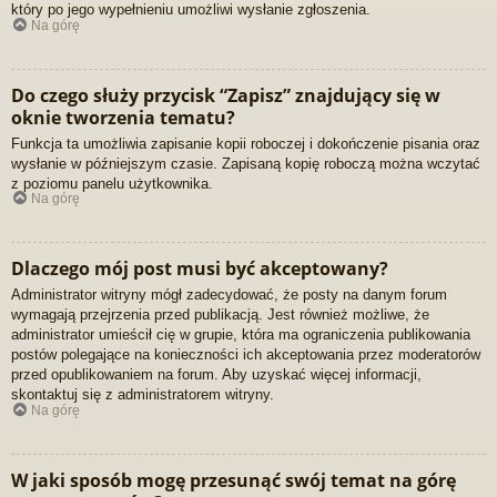
który po jego wypełnieniu umożliwi wysłanie zgłoszenia.
Na górę
Do czego służy przycisk “Zapisz” znajdujący się w
oknie tworzenia tematu?
Funkcja ta umożliwia zapisanie kopii roboczej i dokończenie pisania oraz
wysłanie w późniejszym czasie. Zapisaną kopię roboczą można wczytać
z poziomu panelu użytkownika.
Na górę
Dlaczego mój post musi być akceptowany?
Administrator witryny mógł zadecydować, że posty na danym forum
wymagają przejrzenia przed publikacją. Jest również możliwe, że
administrator umieścił cię w grupie, która ma ograniczenia publikowania
postów polegające na konieczności ich akceptowania przez moderatorów
przed opublikowaniem na forum. Aby uzyskać więcej informacji,
skontaktuj się z administratorem witryny.
Na górę
W jaki sposób mogę przesunąć swój temat na górę