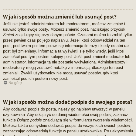
W jaki sposób można zmienić lub usunąć post?
Jeśli nie jesteś administratorem lub moderatorem, możesz zmieniać i
usuwać tylko swoje posty. Możesz zmienić post, naciskając przycisk
Zmień
znajdujący się przy danym poście. Czasami można to zrobić tylko
przez pewien czas po jego napisaniu. Jeżeli ktoś odpowiedział na ten
post, pod twoim postem pojawi się informacja ile razy i kiedy ostatni raz
post był zmieniany. Informacja ta wyświetli się tylko wtedy, jeśli ktoś
zamieścił pod tym postem kolejny post. Jeśli post zmienił moderator lub
administrator, informacja ta nie zostanie wyświetlona. Administratorzy i
moderatorzy mogą zostawić notatkę z informacją, dlaczego ten post
zmieniali. Zwykli użytkownicy nie mogą usuwać postów, gdy ktoś
zamieścił pod ich postem nowy post.
Na górę
W jaki sposób można dodać podpis do swojego posta?
Aby dodawać podpis do posta, należy go najpierw utworzyć w panelu
użytkownika. Aby dołączyć do danej wiadomości swój podpis, zaznacz
funkcję
Dołącz podpis
znajdującą się w formularzu tworzenia wiadomości.
Możesz także domyślnie dodawać podpis do wszystkich swoich postów,
zaznaczając odpowiednią funkcję w panelu użytkownika. Po uaktywnieniu