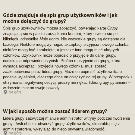
Gdzie znajduje się spis grup użytkowników i jak
można dołączyć do grupy?
Spis grup użytkowników można zobaczyć, otwierając kartę
Grupy
znajdującą się w panelu zarządzania kontem, który otwiera się po
kliknięciu odnośnika
Moje konto
. Nie wszystkie grupy są dostępne dla
każdego. Niektóre mogą wymagać akceptacji przyjęcia nowego członka,
niektóre mogą być zamknięte, a jeszcze inne mogą mieć ukrytych
członków. Użytkownik może poprosić o przyjęcie do danej grupy,
naciskając odpowiedni przycisk. Prośba o przyjęcie do grupy, która
wymaga akceptacji przyjęcia nowego członka, musi zostać
zaakceptowana przez lidera grupy. Może on poprosić użytkownika o
podanie wyjaśnień, dlaczego chce on dołączyć do tej grupy. W przypadku
otrzymania negatywnej decyzji proszę nie nękać lidera grupy pytaniami –
widocznie miał on swoje powody.
Na górę
W jaki sposób można zostać liderem grupy?
Lidera grupy zazwyczaj mianuje administrator witryny podczas tworzenia
grupy. Jeśli chcesz utworzyć grupę użytkowników, skontaktuj się z
administratorem, wysyłając do niego prywatną wiadomość.
Na górę