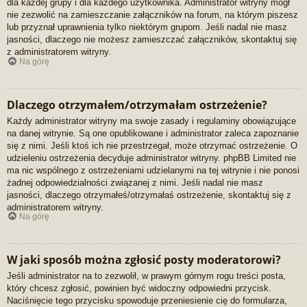
dla każdej grupy i dla każdego użytkownika. Administrator witryny mógł
nie zezwolić na zamieszczanie załączników na forum, na którym piszesz
lub przyznał uprawnienia tylko niektórym grupom. Jeśli nadal nie masz
jasności, dlaczego nie możesz zamieszczać załączników, skontaktuj się
z administratorem witryny.
Na górę
Dlaczego otrzymałem/otrzymałam ostrzeżenie?
Każdy administrator witryny ma swoje zasady i regulaminy obowiązujące
na danej witrynie. Są one opublikowane i administrator zaleca zapoznanie
się z nimi. Jeśli ktoś ich nie przestrzegał, może otrzymać ostrzeżenie. O
udzieleniu ostrzeżenia decyduje administrator witryny. phpBB Limited nie
ma nic wspólnego z ostrzeżeniami udzielanymi na tej witrynie i nie ponosi
żadnej odpowiedzialności związanej z nimi. Jeśli nadal nie masz
jasności, dlaczego otrzymałeś/otrzymałaś ostrzeżenie, skontaktuj się z
administratorem witryny.
Na górę
W jaki sposób można zgłosić posty moderatorowi?
Jeśli administrator na to zezwolił, w prawym górnym rogu treści posta,
który chcesz zgłosić, powinien być widoczny odpowiedni przycisk.
Naciśnięcie tego przycisku spowoduje przeniesienie cię do formularza,