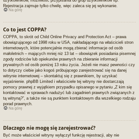
użytkowników, możliwość przypisania do grup użytkowników itp.
Rejestracja zajmuje tylko chwilę, więc zaleca się jej wykonanie.
Na górę
Co to jest COPPA?
COPPA, to skrót od Child Online Privacy and Protection Act – prawa
obowiązującego od 1998 roku w USA, nakładającego na właścicieli stron
internetowych, które potencjalnie mogą zbierać informacje od osób
małoletnich – mających mniej niż 13 lat – obowiązek posiadania pisemnej
zgody rodziców lub opiekunów prawnych na zbieranie informacji
prywatnych od osób poniżej 13 roku życia. Jeżeli nie masz pewności czy
to dotyczy ciebie jako kogoś próbującego zarejestrować się na danej
witrynie internetowej – skontaktuj się z prawnikiem, by uzyskać
wyjaśnienie. phpBB Limited i właściciele tej witryny nie dostarczają
pomocy prawnej z wyjątkiem przypadku opisanego w pytaniu „Z kim się
kontaktować w sprawach nadużyć lub zagadnień prawnych związanych z
tą witryną?”, a także nie są punktem kontaktowym dla wszelkiego rodzaju
porad prawnych.
Na górę
Dlaczego nie mogę się zarejestrować?
Być może właściciel witryny wyłączył funkcję rejestracji, aby nie