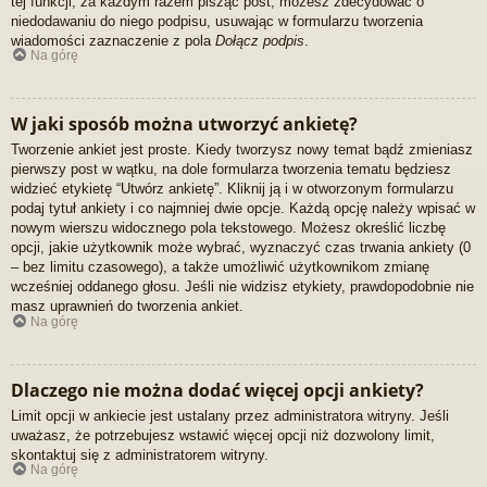
tej funkcji, za każdym razem pisząc post, możesz zdecydować o
niedodawaniu do niego podpisu, usuwając w formularzu tworzenia
wiadomości zaznaczenie z pola
Dołącz podpis
.
Na górę
W jaki sposób można utworzyć ankietę?
Tworzenie ankiet jest proste. Kiedy tworzysz nowy temat bądź zmieniasz
pierwszy post w wątku, na dole formularza tworzenia tematu będziesz
widzieć etykietę “Utwórz ankietę”. Kliknij ją i w otworzonym formularzu
podaj tytuł ankiety i co najmniej dwie opcje. Każdą opcję należy wpisać w
nowym wierszu widocznego pola tekstowego. Możesz określić liczbę
opcji, jakie użytkownik może wybrać, wyznaczyć czas trwania ankiety (0
– bez limitu czasowego), a także umożliwić użytkownikom zmianę
wcześniej oddanego głosu. Jeśli nie widzisz etykiety, prawdopodobnie nie
masz uprawnień do tworzenia ankiet.
Na górę
Dlaczego nie można dodać więcej opcji ankiety?
Limit opcji w ankiecie jest ustalany przez administratora witryny. Jeśli
uważasz, że potrzebujesz wstawić więcej opcji niż dozwolony limit,
skontaktuj się z administratorem witryny.
Na górę