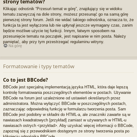
strony tematów?
Klikając odnośnik “Przesuń temat w górę”, znajdujący się w widoku
tematu zazwyczaj na dole strony, możesz przesunąć go na samą górę
pierwszej strony forum. Jeśli nie widać takiego odnośnika, oznacza to, że
funkcja ta jest wyłączona lub nie upłynął jeszcze wymagany czas, zanim
będzie możliwe użycie tej funkcji. Innym, łatwym sposobem na
przesunięcie tematu na początek, jest napisanie w nim posta. Należy
pamiętać, aby przy tym przestrzegać regulaminu witryny.
Na górę
Formatowanie i typy tematów
Co to jest BBCode?
BBCode jest specjalną implementacją języka HTML, która daje lepszą
kontrolę formatowania poszczególnych elementów w postach. Używanie
BBCode na forum jest uzależnione od ustawień określanych przez
administratora. Można wyłączyć BBCode w poszczególnych postach,
zaznaczając odpowiednią funkcję w formularzu tworzenia posta. Sam
BBCode jest podobny w składni do HTML-a, ale znaczniki zawarte są w
nawiasach kwadratowych [przykład] zamiast w używanych w HTML-u
nawiasach ostrych <przykład>. Aby uzyskać więcej informacji o BBCode,
zapoznaj się z przewodnikiem dostępnym ze strony tworzenia posta po
kliknięciu odnośnika
BBCode
.