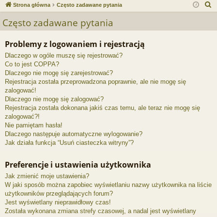
ce
a
og
ej
S
Strona główna
Często zadawane pytania
j
uj
es
z
Często zadawane pytania
u
…
si
tru
k
Problemy z logowaniem i rejestracją
ę
j
a
Dlaczego w ogóle muszę się rejestrować?
si
j
Co to jest COPPA?
ę
Dlaczego nie mogę się zarejestrować?
Rejestracja została przeprowadzona poprawnie, ale nie mogę się
zalogować!
Dlaczego nie mogę się zalogować?
Rejestracja została dokonana jakiś czas temu, ale teraz nie mogę się
zalogować?!
Nie pamiętam hasła!
Dlaczego następuje automatyczne wylogowanie?
Jak działa funkcja “Usuń ciasteczka witryny”?
Preferencje i ustawienia użytkownika
Jak zmienić moje ustawienia?
W jaki sposób można zapobiec wyświetlaniu nazwy użytkownika na liście
użytkowników przeglądających forum?
Jest wyświetlany nieprawidłowy czas!
Została wykonana zmiana strefy czasowej, a nadal jest wyświetlany