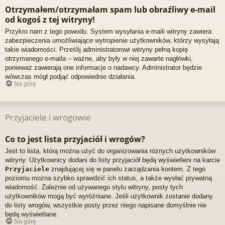
Otrzymałem/otrzymałam spam lub obraźliwy e-mail
od kogoś z tej witryny!
Przykro nam z tego powodu. System wysyłania e-maili witryny zawiera
zabezpieczenia umożliwiające wytropienie użytkowników, którzy wysyłają
takie wiadomości. Prześlij administratorowi witryny pełną kopię
otrzymanego e-maila – ważne, aby były w niej zawarte nagłówki,
ponieważ zawierają one informacje o nadawcy. Administrator będzie
wówczas mógł podjąć odpowiednie działania.
Na górę
Przyjaciele i wrogowie
Co to jest lista przyjaciół i wrogów?
Jest to lista, którą można użyć do organizowania różnych użytkowników
witryny. Użytkownicy dodani do listy przyjaciół będą wyświetleni na karcie
Przyjaciele
znajdującej się w panelu zarządzania kontem. Z tego
poziomu można szybko sprawdzić ich status, a także wysłać prywatną
wiadomość. Zależnie od używanego stylu witryny, posty tych
użytkowników mogą być wyróżniane. Jeśli użytkownik zostanie dodany
do listy wrogów, wszystkie posty przez niego napisane domyślnie nie
będą wyświetlane.
Na górę