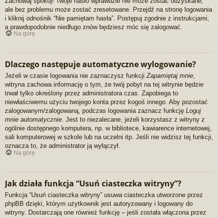
Zachowaj spokój! Twoje hasło wprawdzie nie może zostać odzyskane,
ale bez problemu może zostać zresetowane. Przejdź na stronę logowania
i kliknij odnośnik “Nie pamiętam hasła”. Postępuj zgodnie z instrukcjami,
a prawdopodobnie niedługo znów będziesz móc się zalogować.
Na górę
Dlaczego następuje automatyczne wylogowanie?
Jeżeli w czasie logowania nie zaznaczysz funkcji
Zapamiętaj mnie
,
witryna zachowa informację o tym, że twój pobyt na tej witrynie będzie
trwał tylko określony przez administratora czas. Zapobiega to
niewłaściwemu użyciu twojego konta przez kogoś innego. Aby pozostać
zalogowanym/zalogowaną, podczas logowania zaznacz funkcję
Loguj
mnie automatycznie
. Jest to niezalecane, jeżeli korzystasz z witryny z
ogólnie dostępnego komputera, np. w bibliotece, kawiarence internetowej,
sali komputerowej w szkole lub na uczelni itp. Jeśli nie widzisz tej funkcji,
oznacza to, że administrator ją wyłączył.
Na górę
Jak działa funkcja “Usuń ciasteczka witryny”?
Funkcja “Usuń ciasteczka witryny” usuwa ciasteczka utworzone przez
phpBB dzięki, którym użytkownik jest autoryzowany i logowany do
witryny. Dostarczają one również funkcję – jeśli została włączona przez