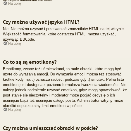
Na górę
Czy można używać języka HTML?
Nie. Nie można używać i przetwarzać znaczników HTML na tej witrynie.
Większość formatowania, które dostarcza HTML, można uzyskać,
używając BBCode.
Na górę
Co to są są emotikony?
Emotikony, zwane też uśmieszkami, to małe obrazki, które mogą być
użyte do wyrażania emocji. Do wyrażania emocji można też stosować
krótkie kody, np. :) oznacza radość, podczas gdy :( smutek. Pełna lista
emotikon jest dostępna z poziomu formularza tworzenia wiadomości. Nie
należy jednak nadmiernie używać emotikon, gdyż mogą spowodować, że
post stanie się nieczytelny i moderator może podjąć decyzję o ich
usunięciu bądź też usunięciu całego posta. Administrator witryny może
określić dopuszczalny limit emotikon w poście.
Na górę
Czy można umieszczać obrazki w poście?