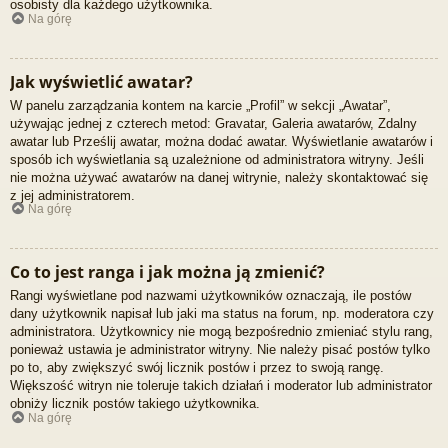
osobisty dla każdego użytkownika.
Na górę
Jak wyświetlić awatar?
W panelu zarządzania kontem na karcie „Profil” w sekcji „Awatar”,
używając jednej z czterech metod: Gravatar, Galeria awatarów, Zdalny
awatar lub Prześlij awatar, można dodać awatar. Wyświetlanie awatarów i
sposób ich wyświetlania są uzależnione od administratora witryny. Jeśli
nie można używać awatarów na danej witrynie, należy skontaktować się
z jej administratorem.
Na górę
Co to jest ranga i jak można ją zmienić?
Rangi wyświetlane pod nazwami użytkowników oznaczają, ile postów
dany użytkownik napisał lub jaki ma status na forum, np. moderatora czy
administratora. Użytkownicy nie mogą bezpośrednio zmieniać stylu rang,
ponieważ ustawia je administrator witryny. Nie należy pisać postów tylko
po to, aby zwiększyć swój licznik postów i przez to swoją rangę.
Większość witryn nie toleruje takich działań i moderator lub administrator
obniży licznik postów takiego użytkownika.
Na górę