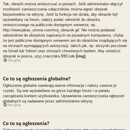
Tak, obrazki można umieszczać w postach. Jeśli administrator włączył
możliwość zamieszczania załączników, można wgrać obrazek
bezpośrednio na witrynę. Jeśli ta funkcja nie działa, aby obrazek był
wyświetlany na forum, należy podać odnośnik do obrazka
umieszczonego na publicznie dostępnym serwerze, np.
http://www.jakas_strona.com/moj_obrazek.gif. Nie można podawać
odnośników do obrazków zapisanych na prywatnym komputerze, chyba
że jest publicznie dostępnym serwerem ani do obrazków znajdujących się
na stronach wymagających autoryzacji, takich jak, np. skrzynki pocztowe
na Gmail lub Yahoo! oraz stronach chronionych hasłem. Aby umieścić
obrazek w poście, użyj znacznika BBCode
[img]
.
Na górę
Co to są ogłoszenia globalne?
Ogłoszenia globalne zawierają ważne informacje i należy zawsze je
czytać. Są one wyświetlane na górze każdego forum i w panelu
zarządzania kontem użytkownika. Uprawnienia zamieszczania ogłoszeń
globalnych są nadawane przez administratora witryny.
Na górę
Co to są ogłoszenia?