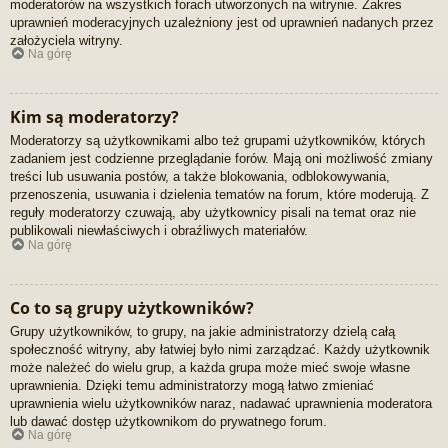
moderatorów na wszystkich forach utworzonych na witrynie. Zakres
uprawnień moderacyjnych uzależniony jest od uprawnień nadanych przez
założyciela witryny.
Na górę
Kim są moderatorzy?
Moderatorzy są użytkownikami albo też grupami użytkowników, których
zadaniem jest codzienne przeglądanie forów. Mają oni możliwość zmiany
treści lub usuwania postów, a także blokowania, odblokowywania,
przenoszenia, usuwania i dzielenia tematów na forum, które moderują. Z
reguły moderatorzy czuwają, aby użytkownicy pisali na temat oraz nie
publikowali niewłaściwych i obraźliwych materiałów.
Na górę
Co to są grupy użytkowników?
Grupy użytkowników, to grupy, na jakie administratorzy dzielą całą
społeczność witryny, aby łatwiej było nimi zarządzać. Każdy użytkownik
może należeć do wielu grup, a każda grupa może mieć swoje własne
uprawnienia. Dzięki temu administratorzy mogą łatwo zmieniać
uprawnienia wielu użytkowników naraz, nadawać uprawnienia moderatora
lub dawać dostęp użytkownikom do prywatnego forum.
Na górę