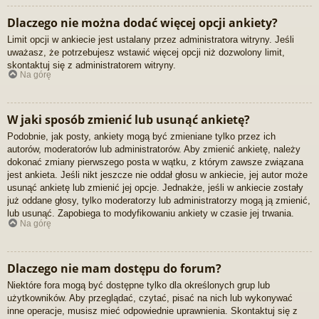
Dlaczego nie można dodać więcej opcji ankiety?
Limit opcji w ankiecie jest ustalany przez administratora witryny. Jeśli
uważasz, że potrzebujesz wstawić więcej opcji niż dozwolony limit,
skontaktuj się z administratorem witryny.
Na górę
W jaki sposób zmienić lub usunąć ankietę?
Podobnie, jak posty, ankiety mogą być zmieniane tylko przez ich
autorów, moderatorów lub administratorów. Aby zmienić ankietę, należy
dokonać zmiany pierwszego posta w wątku, z którym zawsze związana
jest ankieta. Jeśli nikt jeszcze nie oddał głosu w ankiecie, jej autor może
usunąć ankietę lub zmienić jej opcje. Jednakże, jeśli w ankiecie zostały
już oddane głosy, tylko moderatorzy lub administratorzy mogą ją zmienić,
lub usunąć. Zapobiega to modyfikowaniu ankiety w czasie jej trwania.
Na górę
Dlaczego nie mam dostępu do forum?
Niektóre fora mogą być dostępne tylko dla określonych grup lub
użytkowników. Aby przeglądać, czytać, pisać na nich lub wykonywać
inne operacje, musisz mieć odpowiednie uprawnienia. Skontaktuj się z