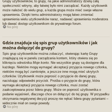
Grupy użytkowników, to grupy, na jakie administratorzy dzielą całą
społeczność witryny, aby łatwiej było nimi zarządzać. Każdy użytkownik
może należeć do wielu grup, a każda grupa może mieć swoje własne
uprawnienia. Dzięki temu administratorzy mogą łatwo zmieniać
uprawnienia wielu użytkowników naraz, nadawać uprawnienia moderatora
lub dawać dostęp użytkownikom do prywatnego forum.
Na górę
Gdzie znajduje się spis grup użytkowników i jak
można dołączyć do grupy?
Spis grup użytkowników można zobaczyć, otwierając kartę
Grupy
znajdującą się w panelu zarządzania kontem, który otwiera się po
kliknięciu odnośnika
Moje konto
. Nie wszystkie grupy są dostępne dla
każdego. Niektóre mogą wymagać akceptacji przyjęcia nowego członka,
niektóre mogą być zamknięte, a jeszcze inne mogą mieć ukrytych
członków. Użytkownik może poprosić o przyjęcie do danej grupy,
naciskając odpowiedni przycisk. Prośba o przyjęcie do grupy, która
wymaga akceptacji przyjęcia nowego członka, musi zostać
zaakceptowana przez lidera grupy. Może on poprosić użytkownika o
podanie wyjaśnień, dlaczego chce on dołączyć do tej grupy. W przypadku
otrzymania negatywnej decyzji proszę nie nękać lidera grupy pytaniami –
widocznie miał on swoje powody.
Na górę