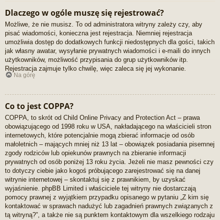
Dlaczego w ogóle muszę się rejestrować?
Możliwe, że nie musisz. To od administratora witryny zależy czy, aby
pisać wiadomości, konieczna jest rejestracja. Niemniej rejestracja
umożliwia dostęp do dodatkowych funkcji niedostępnych dla gości, takich
jak własny awatar, wysyłanie prywatnych wiadomości i e-maili do innych
użytkowników, możliwość przypisania do grup użytkowników itp.
Rejestracja zajmuje tylko chwilę, więc zaleca się jej wykonanie.
Na górę
Co to jest COPPA?
COPPA, to skrót od Child Online Privacy and Protection Act – prawa
obowiązującego od 1998 roku w USA, nakładającego na właścicieli stron
internetowych, które potencjalnie mogą zbierać informacje od osób
małoletnich – mających mniej niż 13 lat – obowiązek posiadania pisemnej
zgody rodziców lub opiekunów prawnych na zbieranie informacji
prywatnych od osób poniżej 13 roku życia. Jeżeli nie masz pewności czy
to dotyczy ciebie jako kogoś próbującego zarejestrować się na danej
witrynie internetowej – skontaktuj się z prawnikiem, by uzyskać
wyjaśnienie. phpBB Limited i właściciele tej witryny nie dostarczają
pomocy prawnej z wyjątkiem przypadku opisanego w pytaniu „Z kim się
kontaktować w sprawach nadużyć lub zagadnień prawnych związanych z
tą witryną?”, a także nie są punktem kontaktowym dla wszelkiego rodzaju