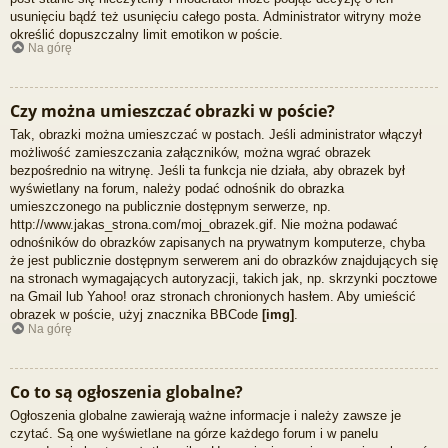
usunięciu bądź też usunięciu całego posta. Administrator witryny może
określić dopuszczalny limit emotikon w poście.
Na górę
Czy można umieszczać obrazki w poście?
Tak, obrazki można umieszczać w postach. Jeśli administrator włączył
możliwość zamieszczania załączników, można wgrać obrazek
bezpośrednio na witrynę. Jeśli ta funkcja nie działa, aby obrazek był
wyświetlany na forum, należy podać odnośnik do obrazka
umieszczonego na publicznie dostępnym serwerze, np.
http://www.jakas_strona.com/moj_obrazek.gif. Nie można podawać
odnośników do obrazków zapisanych na prywatnym komputerze, chyba
że jest publicznie dostępnym serwerem ani do obrazków znajdujących się
na stronach wymagających autoryzacji, takich jak, np. skrzynki pocztowe
na Gmail lub Yahoo! oraz stronach chronionych hasłem. Aby umieścić
obrazek w poście, użyj znacznika BBCode
[img]
.
Na górę
Co to są ogłoszenia globalne?
Ogłoszenia globalne zawierają ważne informacje i należy zawsze je
czytać. Są one wyświetlane na górze każdego forum i w panelu