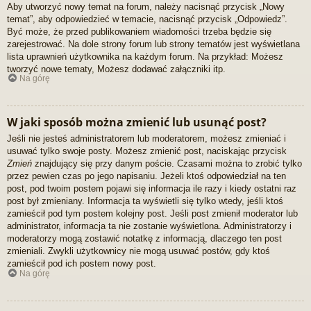
Aby utworzyć nowy temat na forum, należy nacisnąć przycisk „Nowy
temat”, aby odpowiedzieć w temacie, nacisnąć przycisk „Odpowiedz”.
Być może, że przed publikowaniem wiadomości trzeba będzie się
zarejestrować. Na dole strony forum lub strony tematów jest wyświetlana
lista uprawnień użytkownika na każdym forum. Na przykład: Możesz
tworzyć nowe tematy, Możesz dodawać załączniki itp.
Na górę
W jaki sposób można zmienić lub usunąć post?
Jeśli nie jesteś administratorem lub moderatorem, możesz zmieniać i
usuwać tylko swoje posty. Możesz zmienić post, naciskając przycisk
Zmień
znajdujący się przy danym poście. Czasami można to zrobić tylko
przez pewien czas po jego napisaniu. Jeżeli ktoś odpowiedział na ten
post, pod twoim postem pojawi się informacja ile razy i kiedy ostatni raz
post był zmieniany. Informacja ta wyświetli się tylko wtedy, jeśli ktoś
zamieścił pod tym postem kolejny post. Jeśli post zmienił moderator lub
administrator, informacja ta nie zostanie wyświetlona. Administratorzy i
moderatorzy mogą zostawić notatkę z informacją, dlaczego ten post
zmieniali. Zwykli użytkownicy nie mogą usuwać postów, gdy ktoś
zamieścił pod ich postem nowy post.
Na górę