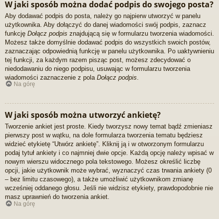
W jaki sposób można dodać podpis do swojego posta?
Aby dodawać podpis do posta, należy go najpierw utworzyć w panelu
użytkownika. Aby dołączyć do danej wiadomości swój podpis, zaznacz
funkcję
Dołącz podpis
znajdującą się w formularzu tworzenia wiadomości.
Możesz także domyślnie dodawać podpis do wszystkich swoich postów,
zaznaczając odpowiednią funkcję w panelu użytkownika. Po uaktywnieniu
tej funkcji, za każdym razem pisząc post, możesz zdecydować o
niedodawaniu do niego podpisu, usuwając w formularzu tworzenia
wiadomości zaznaczenie z pola
Dołącz podpis
.
Na górę
W jaki sposób można utworzyć ankietę?
Tworzenie ankiet jest proste. Kiedy tworzysz nowy temat bądź zmieniasz
pierwszy post w wątku, na dole formularza tworzenia tematu będziesz
widzieć etykietę “Utwórz ankietę”. Kliknij ją i w otworzonym formularzu
podaj tytuł ankiety i co najmniej dwie opcje. Każdą opcję należy wpisać w
nowym wierszu widocznego pola tekstowego. Możesz określić liczbę
opcji, jakie użytkownik może wybrać, wyznaczyć czas trwania ankiety (0
– bez limitu czasowego), a także umożliwić użytkownikom zmianę
wcześniej oddanego głosu. Jeśli nie widzisz etykiety, prawdopodobnie nie
masz uprawnień do tworzenia ankiet.
Na górę