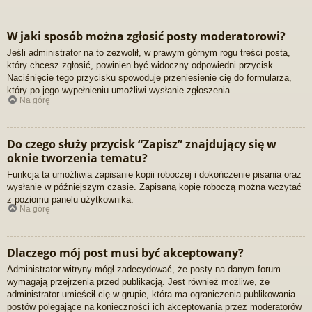
W jaki sposób można zgłosić posty moderatorowi?
Jeśli administrator na to zezwolił, w prawym górnym rogu treści posta,
który chcesz zgłosić, powinien być widoczny odpowiedni przycisk.
Naciśnięcie tego przycisku spowoduje przeniesienie cię do formularza,
który po jego wypełnieniu umożliwi wysłanie zgłoszenia.
Na górę
Do czego służy przycisk “Zapisz” znajdujący się w
oknie tworzenia tematu?
Funkcja ta umożliwia zapisanie kopii roboczej i dokończenie pisania oraz
wysłanie w późniejszym czasie. Zapisaną kopię roboczą można wczytać
z poziomu panelu użytkownika.
Na górę
Dlaczego mój post musi być akceptowany?
Administrator witryny mógł zadecydować, że posty na danym forum
wymagają przejrzenia przed publikacją. Jest również możliwe, że
administrator umieścił cię w grupie, która ma ograniczenia publikowania
postów polegające na konieczności ich akceptowania przez moderatorów