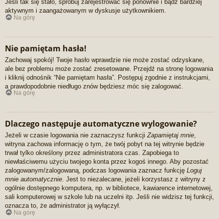
Jeśli tak się stało, spróbuj zarejestrować się ponownie i bądź bardziej
aktywnym i zaangażowanym w dyskusje użytkownikiem.
Na górę
Nie pamiętam hasła!
Zachowaj spokój! Twoje hasło wprawdzie nie może zostać odzyskane,
ale bez problemu może zostać zresetowane. Przejdź na stronę logowania
i kliknij odnośnik “Nie pamiętam hasła”. Postępuj zgodnie z instrukcjami,
a prawdopodobnie niedługo znów będziesz móc się zalogować.
Na górę
Dlaczego następuje automatyczne wylogowanie?
Jeżeli w czasie logowania nie zaznaczysz funkcji
Zapamiętaj mnie
,
witryna zachowa informację o tym, że twój pobyt na tej witrynie będzie
trwał tylko określony przez administratora czas. Zapobiega to
niewłaściwemu użyciu twojego konta przez kogoś innego. Aby pozostać
zalogowanym/zalogowaną, podczas logowania zaznacz funkcję
Loguj
mnie automatycznie
. Jest to niezalecane, jeżeli korzystasz z witryny z
ogólnie dostępnego komputera, np. w bibliotece, kawiarence internetowej,
sali komputerowej w szkole lub na uczelni itp. Jeśli nie widzisz tej funkcji,
oznacza to, że administrator ją wyłączył.
Na górę