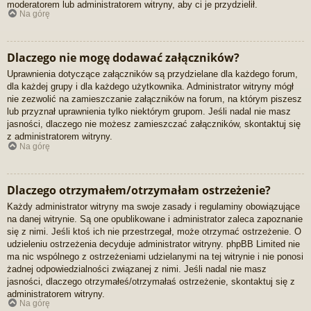
moderatorem lub administratorem witryny, aby ci je przydzielił.
Na górę
Dlaczego nie mogę dodawać załączników?
Uprawnienia dotyczące załączników są przydzielane dla każdego forum,
dla każdej grupy i dla każdego użytkownika. Administrator witryny mógł
nie zezwolić na zamieszczanie załączników na forum, na którym piszesz
lub przyznał uprawnienia tylko niektórym grupom. Jeśli nadal nie masz
jasności, dlaczego nie możesz zamieszczać załączników, skontaktuj się
z administratorem witryny.
Na górę
Dlaczego otrzymałem/otrzymałam ostrzeżenie?
Każdy administrator witryny ma swoje zasady i regulaminy obowiązujące
na danej witrynie. Są one opublikowane i administrator zaleca zapoznanie
się z nimi. Jeśli ktoś ich nie przestrzegał, może otrzymać ostrzeżenie. O
udzieleniu ostrzeżenia decyduje administrator witryny. phpBB Limited nie
ma nic wspólnego z ostrzeżeniami udzielanymi na tej witrynie i nie ponosi
żadnej odpowiedzialności związanej z nimi. Jeśli nadal nie masz
jasności, dlaczego otrzymałeś/otrzymałaś ostrzeżenie, skontaktuj się z
administratorem witryny.
Na górę