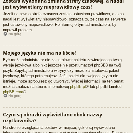
Została wykonana zmiana strefy czasowej, a nadal
jest wyświetlany nieprawidłowy czas!
Jeżeli na pewno strefa czasowa została ustawiona prawidłowo, a czas
nadal jest wyświetlany nieprawidłowo, oznacza to, że czas na serwerze
jest ustawiony nieprawidłowo. Poinformuj o tym administratora, by
naprawił problem.
Na górę
Mojego języka nie ma na liście!
Być może administrator nie zainstalował pakietu zawierającego twoją
wersję językową albo nikt jeszcze nie przetłumaczył phpBB3 na twój
język. Zapytaj administratora witryny czy może zainstalować pakiet
językowy, którego potrzebujesz. Jeśli pakiet dla twojego języka nie
istnieje, może spróbujesz go utworzyć. Więcej informacji na ten temat
można znaleźć na stronie internetowej
phpBB.pl
® lub phpBB Limited
phpBB.com
®
Na górę
Czym są obrazki wyświetlane obok nazwy
użytkownika?
Na stronie przeglądania postów, w miejscu, gdzie są wyświetlane
informacje o użytkowniku, mogą być wyświetlane dwa obrazki. Pierwszy