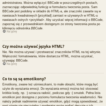
administratora. Można wyłączyć BBCode w poszczególnych postach,
zaznaczając odpowiednią funkcję w formularzu tworzenia posta. Sam
BBCode jest podobny w składni do HTML-a, ale znaczniki zawarte są w
nawiasach kwadratowych [przykład] zamiast w używanych w HTML-u
nawiasach ostrych <przykład>. Aby uzyskać więcej informacji o BBCode,
zapoznaj się z przewodnikiem dostępnym ze strony tworzenia posta po
kliknięciu odnośnika
BBCode
.
Na górę
Czy można używać języka HTML?
Nie. Nie można używać i przetwarzać znaczników HTML na tej witrynie.
Większość formatowania, które dostarcza HTML, można uzyskać,
używając BBCode.
Na górę
Co to są są emotikony?
Emotikony, zwane też uśmieszkami, to małe obrazki, które mogą być
użyte do wyrażania emocji. Do wyrażania emocji można też stosować
krótkie kody, np. :) oznacza radość, podczas gdy :( smutek. Pełna lista
emotikon jest dostępna z poziomu formularza tworzenia wiadomości. Nie
należy jednak nadmiernie używać emotikon, gdyż mogą spowodować, że
post stanie się nieczytelny i moderator może podjąć decyzję o ich