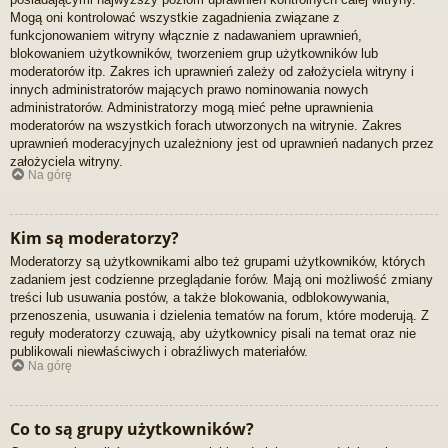
Mogą oni kontrolować wszystkie zagadnienia związane z
funkcjonowaniem witryny włącznie z nadawaniem uprawnień,
blokowaniem użytkowników, tworzeniem grup użytkowników lub
moderatorów itp. Zakres ich uprawnień zależy od założyciela witryny i
innych administratorów mających prawo nominowania nowych
administratorów. Administratorzy mogą mieć pełne uprawnienia
moderatorów na wszystkich forach utworzonych na witrynie. Zakres
uprawnień moderacyjnych uzależniony jest od uprawnień nadanych przez
założyciela witryny.
Na górę
Kim są moderatorzy?
Moderatorzy są użytkownikami albo też grupami użytkowników, których
zadaniem jest codzienne przeglądanie forów. Mają oni możliwość zmiany
treści lub usuwania postów, a także blokowania, odblokowywania,
przenoszenia, usuwania i dzielenia tematów na forum, które moderują. Z
reguły moderatorzy czuwają, aby użytkownicy pisali na temat oraz nie
publikowali niewłaściwych i obraźliwych materiałów.
Na górę
Co to są grupy użytkowników?