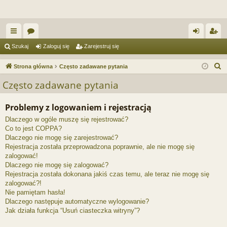
ię
or
al
ar
Szukaj
Zaloguj się
Zarejestruj się
ce
a
og
ej
S
Strona główna
Często zadawane pytania
j
uj
es
z
Często zadawane pytania
u
…
si
tru
k
Problemy z logowaniem i rejestracją
ę
j
a
Dlaczego w ogóle muszę się rejestrować?
si
j
Co to jest COPPA?
ę
Dlaczego nie mogę się zarejestrować?
Rejestracja została przeprowadzona poprawnie, ale nie mogę się
zalogować!
Dlaczego nie mogę się zalogować?
Rejestracja została dokonana jakiś czas temu, ale teraz nie mogę się
zalogować?!
Nie pamiętam hasła!
Dlaczego następuje automatyczne wylogowanie?
Jak działa funkcja “Usuń ciasteczka witryny”?