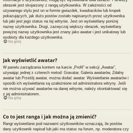
obrazek jest skojarzony z rangą użytkownika. W zależności od
używanego stylu jest on w formie gwiazdek, kwadracików lub kropek
pokazujących, jak dużo postów zostało napisanych przez użytkownika
lub jaki jest jego status na tej witrynie. Jest on wyświetlany poniżej
nazwy użytkownika. Drugi, zazwyczaj większy obrazek, wyświetlany
powyżej nazwy użytkownika jest znany jako awatar i jest unikatowy lub
osobisty dla każdego użytkownika.
Na górę
Jak wyświetlić awatar?
W panelu zarządzania kontem na karcie „Profil” w sekcji „Awatar”,
używając jednej z czterech metod: Gravatar, Galeria awatarów, Zdalny
awatar lub Prześlij awatar, można dodać awatar. Wyświetlanie awatarów i
sposób ich wyświetlania są uzależnione od administratora witryny. Jeśli
nie można używać awatarów na danej witrynie, należy skontaktować się
z jej administratorem.
Na górę
Co to jest ranga i jak można ją zmienić?
Rangi wyświetlane pod nazwami użytkowników oznaczają, ile postów
dany użytkownik napisał lub jaki ma status na forum, np. moderatora czy