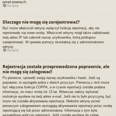
porad prawnych.
Na górę
Dlaczego nie mogę się zarejestrować?
Być może właściciel witryny wyłączył funkcję rejestracji, aby nie
rejestrowały się nowe osoby. Właściciel witryny mógł także zablokować
twój adres IP lub zabronił nazwy użytkownika, którą próbujesz
zarejestrować. W sprawie pomocy skontaktuj się z administratorem
witryny.
Na górę
Rejestracja została przeprowadzona poprawnie, ale
nie mogę się zalogować!
Po pierwsze, sprawdź swoją nazwę użytkownika i hasło. Jeśli są
poprawne, to wystąpiła jedna z dwóch przyczyn. Pierwszą z nich może
być włączona funkcja COPPA, a w czasie rejestracji została podana
informacja, że masz mniej niż 13 lat. Wówczas należy wykonać
instrukcje wysłane na twój adres e-mail. Jeśli nie to było przyczyną, być
może nie została aktywowana rejestracja. Niektóre witryny przed
pierwszym zalogowaniem wymagają aktywowania rejestracji przez osobę
rejestrującą się lub przez administratora. Informacja o tym była
wyświetlona podczas rejestracji. Jeśli została wysłana do ciebie