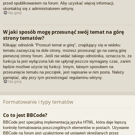
przed opublikowaniem na forum. Aby uzyskać więcej informacji,
skontaktuj się z administratorem witryny.
Na górę
W jaki sposób mogę przesunąć swój temat na górę
strony tematów?
Klikając odnośnik “Przesuń temat w górę”, znajdujący się w widoku
tematu zazwyczaj na dole strony, możesz przesunąć go na samą górę
pierwszej strony forum. Jeśli nie widać takiego odnośnika, oznacza to, że
funkcja ta jest wyłączona lub nie upłynął jeszcze wymagany czas, zanim
będzie możliwe użycie tej funkcji. Innym, łatwym sposobem na
przesunięcie tematu na początek, jest napisanie w nim posta. Należy
pamiętać, aby przy tym przestrzegać regulaminu witryny.
Na górę
Formatowanie i typy tematów
Co to jest BBCode?
BBCode jest specjalną implementacją języka HTML, która daje lepszą
kontrolę formatowania poszczególnych elementów w postach. Używanie
BBCode na forum jest uzależnione od ustawień określanych przez