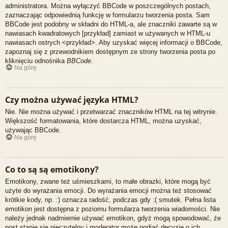
administratora. Można wyłączyć BBCode w poszczególnych postach,
zaznaczając odpowiednią funkcję w formularzu tworzenia posta. Sam
BBCode jest podobny w składni do HTML-a, ale znaczniki zawarte są w
nawiasach kwadratowych [przykład] zamiast w używanych w HTML-u
nawiasach ostrych <przykład>. Aby uzyskać więcej informacji o BBCode,
zapoznaj się z przewodnikiem dostępnym ze strony tworzenia posta po
kliknięciu odnośnika
BBCode
.
Na górę
Czy można używać języka HTML?
Nie. Nie można używać i przetwarzać znaczników HTML na tej witrynie.
Większość formatowania, które dostarcza HTML, można uzyskać,
używając BBCode.
Na górę
Co to są są emotikony?
Emotikony, zwane też uśmieszkami, to małe obrazki, które mogą być
użyte do wyrażania emocji. Do wyrażania emocji można też stosować
krótkie kody, np. :) oznacza radość, podczas gdy :( smutek. Pełna lista
emotikon jest dostępna z poziomu formularza tworzenia wiadomości. Nie
należy jednak nadmiernie używać emotikon, gdyż mogą spowodować, że
post stanie się nieczytelny i moderator może podjąć decyzję o ich