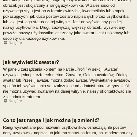
obrazek jest skojarzony z rangą użytkownika. W zależności od
używanego stylu jest on w formie gwiazdek, kwadracików lub kropek
pokazujących, jak dużo postów zostało napisanych przez użytkownika
lub jaki jest jego status na tej witrynie. Jest on wyświetlany poniżej
nazwy użytkownika. Drugi, zazwyczaj większy obrazek, wyświetlany
powyżej nazwy użytkownika jest znany jako awatar i jest unikatowy lub
osobisty dla każdego użytkownika.
Na górę
Jak wyświetlić awatar?
W panelu zarządzania kontem na karcie „Profil” w sekcji „Awatar”,
używając jednej z czterech metod: Gravatar, Galeria awatarów, Zdalny
awatar lub Prześlij awatar, można dodać awatar. Wyświetlanie awatarów i
sposób ich wyświetlania są uzależnione od administratora witryny. Jeśli
nie można używać awatarów na danej witrynie, należy skontaktować się
z jej administratorem.
Na górę
Co to jest ranga i jak można ją zmienić?
Rangi wyświetlane pod nazwami użytkowników oznaczają, ile postów
dany użytkownik napisał lub jaki ma status na forum, np. moderatora czy