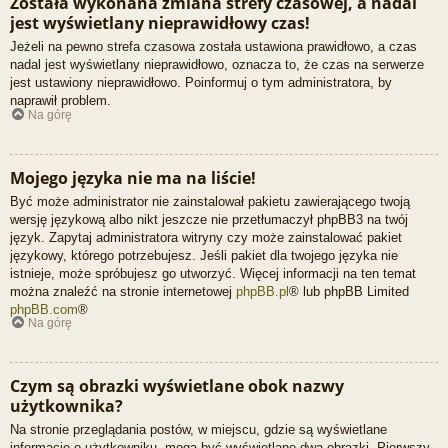
Została wykonana zmiana strefy czasowej, a nadal
jest wyświetlany nieprawidłowy czas!
Jeżeli na pewno strefa czasowa została ustawiona prawidłowo, a czas
nadal jest wyświetlany nieprawidłowo, oznacza to, że czas na serwerze
jest ustawiony nieprawidłowo. Poinformuj o tym administratora, by
naprawił problem.
Na górę
Mojego języka nie ma na liście!
Być może administrator nie zainstalował pakietu zawierającego twoją
wersję językową albo nikt jeszcze nie przetłumaczył phpBB3 na twój
język. Zapytaj administratora witryny czy może zainstalować pakiet
językowy, którego potrzebujesz. Jeśli pakiet dla twojego języka nie
istnieje, może spróbujesz go utworzyć. Więcej informacji na ten temat
można znaleźć na stronie internetowej
phpBB.pl
® lub phpBB Limited
phpBB.com
®
Na górę
Czym są obrazki wyświetlane obok nazwy
użytkownika?
Na stronie przeglądania postów, w miejscu, gdzie są wyświetlane
informacje o użytkowniku, mogą być wyświetlane dwa obrazki. Pierwszy