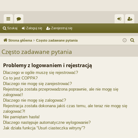
ię
or
al
ar
Szukaj
Zaloguj się
Zarejestruj się
ce
a
og
ej
S
Strona główna
Często zadawane pytania
j
uj
es
z
Często zadawane pytania
u
…
si
tru
k
Problemy z logowaniem i rejestracją
ę
j
a
Dlaczego w ogóle muszę się rejestrować?
si
j
Co to jest COPPA?
ę
Dlaczego nie mogę się zarejestrować?
Rejestracja została przeprowadzona poprawnie, ale nie mogę się
zalogować!
Dlaczego nie mogę się zalogować?
Rejestracja została dokonana jakiś czas temu, ale teraz nie mogę się
zalogować?!
Nie pamiętam hasła!
Dlaczego następuje automatyczne wylogowanie?
Jak działa funkcja “Usuń ciasteczka witryny”?