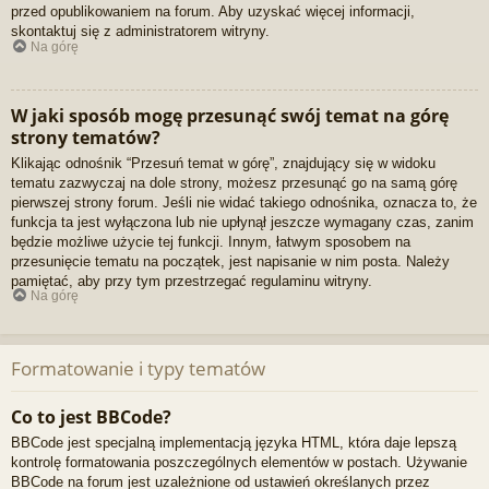
przed opublikowaniem na forum. Aby uzyskać więcej informacji,
skontaktuj się z administratorem witryny.
Na górę
W jaki sposób mogę przesunąć swój temat na górę
strony tematów?
Klikając odnośnik “Przesuń temat w górę”, znajdujący się w widoku
tematu zazwyczaj na dole strony, możesz przesunąć go na samą górę
pierwszej strony forum. Jeśli nie widać takiego odnośnika, oznacza to, że
funkcja ta jest wyłączona lub nie upłynął jeszcze wymagany czas, zanim
będzie możliwe użycie tej funkcji. Innym, łatwym sposobem na
przesunięcie tematu na początek, jest napisanie w nim posta. Należy
pamiętać, aby przy tym przestrzegać regulaminu witryny.
Na górę
Formatowanie i typy tematów
Co to jest BBCode?
BBCode jest specjalną implementacją języka HTML, która daje lepszą
kontrolę formatowania poszczególnych elementów w postach. Używanie
BBCode na forum jest uzależnione od ustawień określanych przez