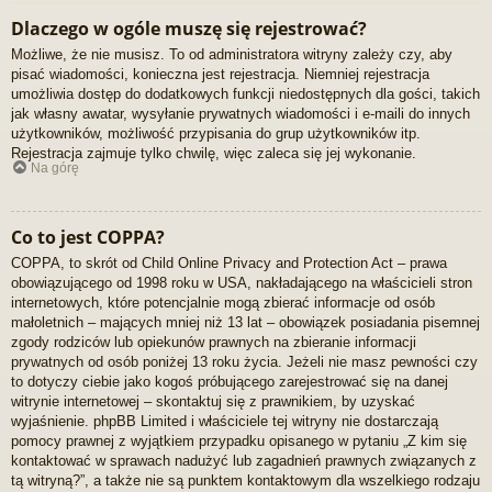
Dlaczego w ogóle muszę się rejestrować?
Możliwe, że nie musisz. To od administratora witryny zależy czy, aby
pisać wiadomości, konieczna jest rejestracja. Niemniej rejestracja
umożliwia dostęp do dodatkowych funkcji niedostępnych dla gości, takich
jak własny awatar, wysyłanie prywatnych wiadomości i e-maili do innych
użytkowników, możliwość przypisania do grup użytkowników itp.
Rejestracja zajmuje tylko chwilę, więc zaleca się jej wykonanie.
Na górę
Co to jest COPPA?
COPPA, to skrót od Child Online Privacy and Protection Act – prawa
obowiązującego od 1998 roku w USA, nakładającego na właścicieli stron
internetowych, które potencjalnie mogą zbierać informacje od osób
małoletnich – mających mniej niż 13 lat – obowiązek posiadania pisemnej
zgody rodziców lub opiekunów prawnych na zbieranie informacji
prywatnych od osób poniżej 13 roku życia. Jeżeli nie masz pewności czy
to dotyczy ciebie jako kogoś próbującego zarejestrować się na danej
witrynie internetowej – skontaktuj się z prawnikiem, by uzyskać
wyjaśnienie. phpBB Limited i właściciele tej witryny nie dostarczają
pomocy prawnej z wyjątkiem przypadku opisanego w pytaniu „Z kim się
kontaktować w sprawach nadużyć lub zagadnień prawnych związanych z
tą witryną?”, a także nie są punktem kontaktowym dla wszelkiego rodzaju