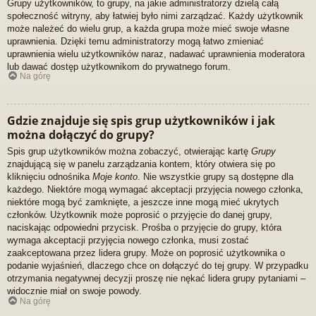
Grupy użytkowników, to grupy, na jakie administratorzy dzielą całą
społeczność witryny, aby łatwiej było nimi zarządzać. Każdy użytkownik
może należeć do wielu grup, a każda grupa może mieć swoje własne
uprawnienia. Dzięki temu administratorzy mogą łatwo zmieniać
uprawnienia wielu użytkowników naraz, nadawać uprawnienia moderatora
lub dawać dostęp użytkownikom do prywatnego forum.
Na górę
Gdzie znajduje się spis grup użytkowników i jak
można dołączyć do grupy?
Spis grup użytkowników można zobaczyć, otwierając kartę
Grupy
znajdującą się w panelu zarządzania kontem, który otwiera się po
kliknięciu odnośnika
Moje konto
. Nie wszystkie grupy są dostępne dla
każdego. Niektóre mogą wymagać akceptacji przyjęcia nowego członka,
niektóre mogą być zamknięte, a jeszcze inne mogą mieć ukrytych
członków. Użytkownik może poprosić o przyjęcie do danej grupy,
naciskając odpowiedni przycisk. Prośba o przyjęcie do grupy, która
wymaga akceptacji przyjęcia nowego członka, musi zostać
zaakceptowana przez lidera grupy. Może on poprosić użytkownika o
podanie wyjaśnień, dlaczego chce on dołączyć do tej grupy. W przypadku
otrzymania negatywnej decyzji proszę nie nękać lidera grupy pytaniami –
widocznie miał on swoje powody.
Na górę