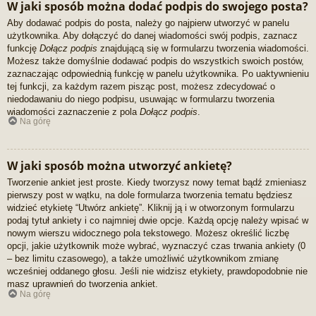
W jaki sposób można dodać podpis do swojego posta?
Aby dodawać podpis do posta, należy go najpierw utworzyć w panelu
użytkownika. Aby dołączyć do danej wiadomości swój podpis, zaznacz
funkcję
Dołącz podpis
znajdującą się w formularzu tworzenia wiadomości.
Możesz także domyślnie dodawać podpis do wszystkich swoich postów,
zaznaczając odpowiednią funkcję w panelu użytkownika. Po uaktywnieniu
tej funkcji, za każdym razem pisząc post, możesz zdecydować o
niedodawaniu do niego podpisu, usuwając w formularzu tworzenia
wiadomości zaznaczenie z pola
Dołącz podpis
.
Na górę
W jaki sposób można utworzyć ankietę?
Tworzenie ankiet jest proste. Kiedy tworzysz nowy temat bądź zmieniasz
pierwszy post w wątku, na dole formularza tworzenia tematu będziesz
widzieć etykietę “Utwórz ankietę”. Kliknij ją i w otworzonym formularzu
podaj tytuł ankiety i co najmniej dwie opcje. Każdą opcję należy wpisać w
nowym wierszu widocznego pola tekstowego. Możesz określić liczbę
opcji, jakie użytkownik może wybrać, wyznaczyć czas trwania ankiety (0
– bez limitu czasowego), a także umożliwić użytkownikom zmianę
wcześniej oddanego głosu. Jeśli nie widzisz etykiety, prawdopodobnie nie
masz uprawnień do tworzenia ankiet.
Na górę