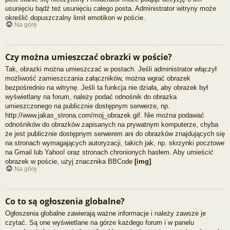
usunięciu bądź też usunięciu całego posta. Administrator witryny może
określić dopuszczalny limit emotikon w poście.
Na górę
Czy można umieszczać obrazki w poście?
Tak, obrazki można umieszczać w postach. Jeśli administrator włączył
możliwość zamieszczania załączników, można wgrać obrazek
bezpośrednio na witrynę. Jeśli ta funkcja nie działa, aby obrazek był
wyświetlany na forum, należy podać odnośnik do obrazka
umieszczonego na publicznie dostępnym serwerze, np.
http://www.jakas_strona.com/moj_obrazek.gif. Nie można podawać
odnośników do obrazków zapisanych na prywatnym komputerze, chyba
że jest publicznie dostępnym serwerem ani do obrazków znajdujących się
na stronach wymagających autoryzacji, takich jak, np. skrzynki pocztowe
na Gmail lub Yahoo! oraz stronach chronionych hasłem. Aby umieścić
obrazek w poście, użyj znacznika BBCode
[img]
.
Na górę
Co to są ogłoszenia globalne?
Ogłoszenia globalne zawierają ważne informacje i należy zawsze je
czytać. Są one wyświetlane na górze każdego forum i w panelu