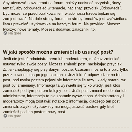
Aby utworzyć nowy temat na forum, należy nacisnąć przycisk „Nowy
temat”, aby odpowiedzieć w temacie, nacisnąć przycisk „Odpowiedz”.
Być może, że przed publikowaniem wiadomości trzeba będzie się
zarejestrować. Na dole strony forum lub strony tematów jest wyświetlana
lista uprawnień użytkownika na każdym forum. Na przykład: Możesz
tworzyć nowe tematy, Możesz dodawać załączniki itp.
Na górę
W jaki sposób można zmienić lub usunąć post?
Jeśli nie jesteś administratorem lub moderatorem, możesz zmieniać i
usuwać tylko swoje posty. Możesz zmienić post, naciskając przycisk
Zmień
znajdujący się przy danym poście. Czasami można to zrobić tylko
przez pewien czas po jego napisaniu. Jeżeli ktoś odpowiedział na ten
post, pod twoim postem pojawi się informacja ile razy i kiedy ostatni raz
post był zmieniany. Informacja ta wyświetli się tylko wtedy, jeśli ktoś
zamieścił pod tym postem kolejny post. Jeśli post zmienił moderator lub
administrator, informacja ta nie zostanie wyświetlona. Administratorzy i
moderatorzy mogą zostawić notatkę z informacją, dlaczego ten post
zmieniali. Zwykli użytkownicy nie mogą usuwać postów, gdy ktoś
zamieścił pod ich postem nowy post.
Na górę