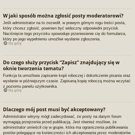
W jaki sposób można zgłosić posty moderatorowi?
Jeśli administrator na to zezwolił, w prawym górnym rogu treści posta,
który chcesz zgłosić, powinien być widoczny odpowiedni przycisk.
Naciśnięcie tego przycisku spowoduje przeniesienie cię do formularza,
który po jego wypełnieniu umożliwi wysłanie zgłoszenia.
Na górę
Do czego służy przycisk “Zapisz” znajdujący się w
oknie tworzenia tematu?
Funkcja ta umożliwia zapisanie kopii roboczej i dokończenie pisania oraz
wysłanie w późniejszym czasie. Zapisaną kopię roboczą można wczytać
z poziomu panelu użytkownika.
Na górę
Dlaczego mój post musi być akceptowany?
Administrator witryny mógł zadecydować, że posty na danym forum
wymagają przejrzenia przed publikacją. Jest również możliwe, że
administrator umieścił cię w grupie, która ma ograniczenia publikowania
postów polegające na konieczności ich akceptowania przez moderatorów