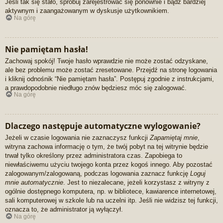
Jeśli tak się stało, spróbuj zarejestrować się ponownie i bądź bardziej
aktywnym i zaangażowanym w dyskusje użytkownikiem.
Na górę
Nie pamiętam hasła!
Zachowaj spokój! Twoje hasło wprawdzie nie może zostać odzyskane,
ale bez problemu może zostać zresetowane. Przejdź na stronę logowania
i kliknij odnośnik “Nie pamiętam hasła”. Postępuj zgodnie z instrukcjami,
a prawdopodobnie niedługo znów będziesz móc się zalogować.
Na górę
Dlaczego następuje automatyczne wylogowanie?
Jeżeli w czasie logowania nie zaznaczysz funkcji
Zapamiętaj mnie
,
witryna zachowa informację o tym, że twój pobyt na tej witrynie będzie
trwał tylko określony przez administratora czas. Zapobiega to
niewłaściwemu użyciu twojego konta przez kogoś innego. Aby pozostać
zalogowanym/zalogowaną, podczas logowania zaznacz funkcję
Loguj
mnie automatycznie
. Jest to niezalecane, jeżeli korzystasz z witryny z
ogólnie dostępnego komputera, np. w bibliotece, kawiarence internetowej,
sali komputerowej w szkole lub na uczelni itp. Jeśli nie widzisz tej funkcji,
oznacza to, że administrator ją wyłączył.
Na górę