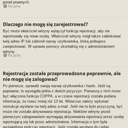
porad prawnych.
Na górę
Dlaczego nie mogę się zarejestrować?
Być może właściciel witryny wyłączył funkcję rejestracji, aby nie
rejestrowały się nowe osoby. Właściciel witryny mógł także zablokować
twój adres IP lub zabronił nazwy użytkownika, którą próbujesz
zarejestrować. W sprawie pomocy skontaktuj się z administratorem
witryny.
Na górę
Rejestracja została przeprowadzona poprawnie, ale
nie mogę się zalogować!
Po pierwsze, sprawdź swoją nazwę użytkownika i hasło. Jeśli są
poprawne, to wystąpiła jedna z dwóch przyczyn. Pierwszą z nich może
być włączona funkcja COPPA, a w czasie rejestracji została podana
informacja, że masz mniej niż 13 lat. Wówczas należy wykonać
instrukcje wysłane na twój adres e-mail. Jeśli nie to było przyczyną, być
może nie została aktywowana rejestracja. Niektóre witryny przed
pierwszym zalogowaniem wymagają aktywowania rejestracji przez osobę
rejestrującą się lub przez administratora. Informacja o tym była
wyświetlona podczas rejestracji. Jeśli została wysłana do ciebie