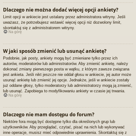
Dlaczego nie można dodać więcej opcji ankiety?
Limit opcji w ankiecie jest ustalany przez administratora witryny. Jeśli
uważasz, że potrzebujesz wstawić więcej opcji niż dozwolony limit,
skontaktuj się z administratorem witryny.
Na górę
W jaki sposób zmienić lub usunąć ankietę?
Podobnie, jak posty, ankiety mogą być zmieniane tylko przez ich
autorów, moderatorów lub administratorów. Aby zmienić ankietę, należy
dokonać zmiany pierwszego posta w wątku, z którym zawsze związana
jest ankieta. Jeśli nikt jeszcze nie oddał głosu w ankiecie, jej autor może
usunąć ankietę lub zmienić jej opcje. Jednakże, jeśli w ankiecie zostały
już oddane głosy, tylko moderatorzy lub administratorzy mogą ją zmienić,
lub usunąć. Zapobiega to modyfikowaniu ankiety w czasie jej trwania.
Na górę
Dlaczego nie mam dostępu do forum?
Niektóre fora mogą być dostępne tylko dla określonych grup lub
użytkowników. Aby przeglądać, czytać, pisać na nich lub wykonywać
inne operacje, musisz mieć odpowiednie uprawnienia. Skontaktuj się z