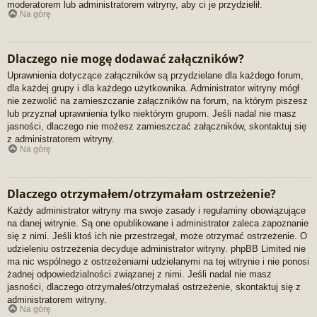
moderatorem lub administratorem witryny, aby ci je przydzielił.
Na górę
Dlaczego nie mogę dodawać załączników?
Uprawnienia dotyczące załączników są przydzielane dla każdego forum,
dla każdej grupy i dla każdego użytkownika. Administrator witryny mógł
nie zezwolić na zamieszczanie załączników na forum, na którym piszesz
lub przyznał uprawnienia tylko niektórym grupom. Jeśli nadal nie masz
jasności, dlaczego nie możesz zamieszczać załączników, skontaktuj się
z administratorem witryny.
Na górę
Dlaczego otrzymałem/otrzymałam ostrzeżenie?
Każdy administrator witryny ma swoje zasady i regulaminy obowiązujące
na danej witrynie. Są one opublikowane i administrator zaleca zapoznanie
się z nimi. Jeśli ktoś ich nie przestrzegał, może otrzymać ostrzeżenie. O
udzieleniu ostrzeżenia decyduje administrator witryny. phpBB Limited nie
ma nic wspólnego z ostrzeżeniami udzielanymi na tej witrynie i nie ponosi
żadnej odpowiedzialności związanej z nimi. Jeśli nadal nie masz
jasności, dlaczego otrzymałeś/otrzymałaś ostrzeżenie, skontaktuj się z
administratorem witryny.
Na górę