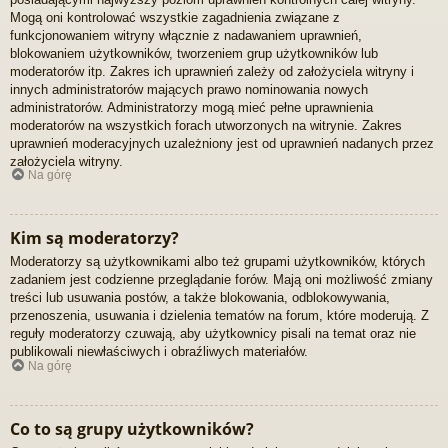
Mogą oni kontrolować wszystkie zagadnienia związane z
funkcjonowaniem witryny włącznie z nadawaniem uprawnień,
blokowaniem użytkowników, tworzeniem grup użytkowników lub
moderatorów itp. Zakres ich uprawnień zależy od założyciela witryny i
innych administratorów mających prawo nominowania nowych
administratorów. Administratorzy mogą mieć pełne uprawnienia
moderatorów na wszystkich forach utworzonych na witrynie. Zakres
uprawnień moderacyjnych uzależniony jest od uprawnień nadanych przez
założyciela witryny.
Na górę
Kim są moderatorzy?
Moderatorzy są użytkownikami albo też grupami użytkowników, których
zadaniem jest codzienne przeglądanie forów. Mają oni możliwość zmiany
treści lub usuwania postów, a także blokowania, odblokowywania,
przenoszenia, usuwania i dzielenia tematów na forum, które moderują. Z
reguły moderatorzy czuwają, aby użytkownicy pisali na temat oraz nie
publikowali niewłaściwych i obraźliwych materiałów.
Na górę
Co to są grupy użytkowników?